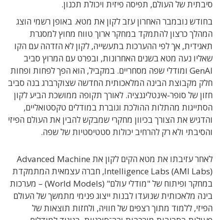
סיבתית של העולם, תפיסה פיזית ויכולת תכנון.
בחודש נובמבר האחרון עזב לקון את מטא. באופן רשמי הוצג
המהלך כרצון להתמקד במחקר ארוך טווח מחוץ למסגרת
תאגידית, אך לפי ההערכות בתעשייה, לקון לא הזדהה עם הקו
שאליו נעה מטא בשנים האחרונות, ובפרט עם המרוץ סביב
GenAI ומודלי שפה מסחריים. במקביל, הוא הפך לפחות ופחות
חלק מקבוצת הבינה המלאכותית החדשה שצוקרברג בנה סביב
חזון של סופר-אינטליגנציה. לאורך תקופה ממושכת הביע לקון
הסתייגות מהתלות ההולכת וגוברת במודלים טקסטואליים,
והדגיש את הצורך בכיוון מחקרי שמבקש להבין את העולם הפיזי
והסיבתי ולא רק להרחיב יכולות סטטיסטיות של שפה.
לאחר עזיבתו את מטא הקים לקון את Advanced Machine
Intelligence Labs (AMI Labs), חברה עצמאית המתמקדת
במחקר ופיתוח של "מודלי עולם" (World Models) – מערכות
בינה מלאכותית שנועדו לבנות ייצוג פנימי מתמשך של העולם
הפיזי, ללמוד מתוך רצפים של חוויה, ולחזות תוצאות של