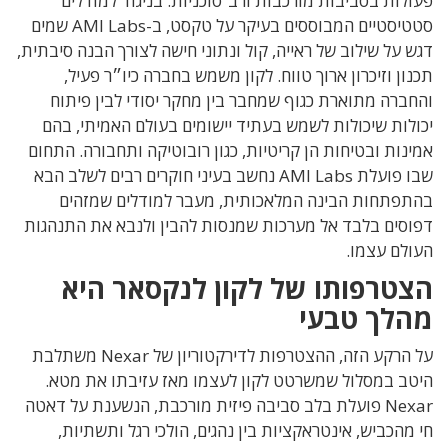
פעולות בסביבות מורכבות ורב־סוכניות. בניגוד למודלים
סטטיסטיים המבוססים בעיקר על טקסט, ב-AMI Labs שמים
דגש על שילוב של ראייה, קול ונתוני חישה לצורך הבנה סיבתית,
תכנון וזיכרון ארוך טווח. לקון משמש בחברה כיו״ר פעיל,
והחברה מתוארת כגוף שמחבר בין מחקר יסודי לבין פיתוח
יכולות שיכולות לשמש בעתיד יישומים בעולם האמיתי, בהם
אמינות ובטיחות הן קריטיות, כגון רובוטיקה ותחבורה. התחום
שבו פועלת AMI Labs נחשב בעיני חוקרים רבים לשלב הבא
בהתפתחות הבינה המלאכותית, מעבר למודלים שמזהים
דפוסים בלבד אל מערכות שמנסות להבין ולנבא את התנהגות
העולם עצמו.
הצטרפותו של לקון לנקסאר היא
מהלך טבעי
על הרקע הזה, ההצטרפות לדירקטוריון של Nexar משתלבת
היטב במסלול שמשרטט לקון לעצמו מאז עזיבתו את מטא.
Nexar פועלת בלב סביבה פיזית מורכבת, הנשענת על דאטה
חי מהכביש, אינטראקציות בין נהגים, הולכי רגל ותשתיות,