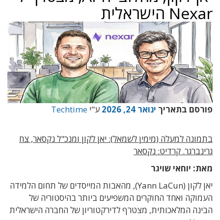
Nexar הישראלית
פורסם בתאריך
ינואר 24, 2026
ע"י
Techtime
בתמונה למעלה (מימין לשמאל): יאן לקון ומנכ"ל נקסאר, צח
גרינברגר. קרדיט: נקסאר
מאת: יוחאי שויגר
יאן לקון (Yann LaCun), מהאבות המייסדים של תחום הלמידה
העמוקה ואחד החוקרים המשפיעים ביותר בהיסטוריה של
הבינה המלאכותית, מצטרף לדירקטוריון של החברה הישראלית