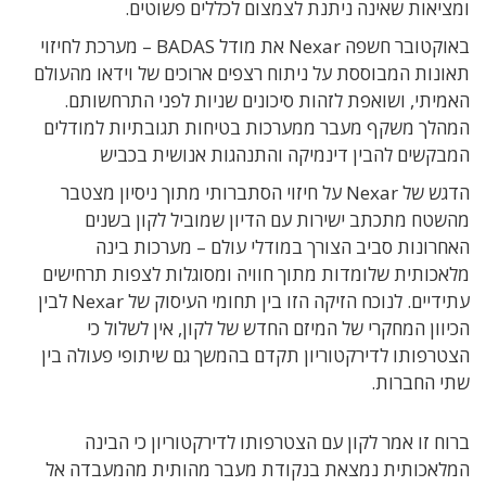
ומציאות שאינה ניתנת לצמצום לכללים פשוטים.
באוקטובר חשפה Nexar את מודל BADAS – מערכת לחיזוי
תאונות המבוססת על ניתוח רצפים ארוכים של וידאו מהעולם
האמיתי, ושואפת לזהות סיכונים שניות לפני התרחשותם.
המהלך משקף מעבר ממערכות בטיחות תגובתיות למודלים
המבקשים להבין דינמיקה והתנהגות אנושית בכביש
הדגש של Nexar על חיזוי הסתברותי מתוך ניסיון מצטבר
מהשטח מתכתב ישירות עם הדיון שמוביל לקון בשנים
האחרונות סביב הצורך במודלי עולם – מערכות בינה
מלאכותית שלומדות מתוך חוויה ומסוגלות לצפות תרחישים
עתידיים. לנוכח הזיקה הזו בין תחומי העיסוק של Nexar לבין
הכיוון המחקרי של המיזם החדש של לקון, אין לשלול כי
הצטרפותו לדירקטוריון תקדם בהמשך גם שיתופי פעולה בין
שתי החברות.
ברוח זו אמר לקון עם הצטרפותו לדירקטוריון כי הבינה
המלאכותית נמצאת בנקודת מעבר מהותית מהמעבדה אל