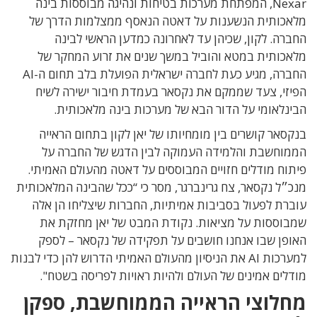
Nexar, המפתחת מערכות בטיחות ונהיגה מבוססות בינה
מלאכותית הנשענות על דאטה הנאסף ממצלמות הדרך של
החברה. לקון, שכיהן עד לאחרונה כמדען הראשי לבינה
מלאכותית במטא והוביל במשך שנים את זרוע המחקר של
החברה, מגיע כעת לחברה ישראלית הפועלת בלב תחום ה-AI
הפיזי, צעד שממקם את נקסאר בעמדת חיבור ישירה לשיח
הבינלאומי על הדור הבא של מערכות בינה מלאכותית.
בנקסאר קושרים בין מומחיותו של יאן לקון בתחום הראייה
הממוחשבת והלמידה העמוקה לבין הדגש של החברה על
פיתוח מודלים חזויים המבוססים על דאטה מהעולם האמיתי.
מנכ״ל נקסאר, צח גרינברגר, מסר כי “ככל שהבינה המלאכותית
עוברת לפעול בסביבות אמיתיות, החברות שיצליחו הן אלה
שמבוססות על מציאות. נקודת המבט של יאן מחזקת את
האופן שבו אנחנו חושבים על תפקידה של נקסאר – לספק
למערכות AI את הניסיון מהעולם האמיתי הדרוש להן כדי לבנות
מודלים אמינים של העולם ולהיות ראויות לפריסה בשטח".
מחלוצי הראייה הממוחשבת, ספקן