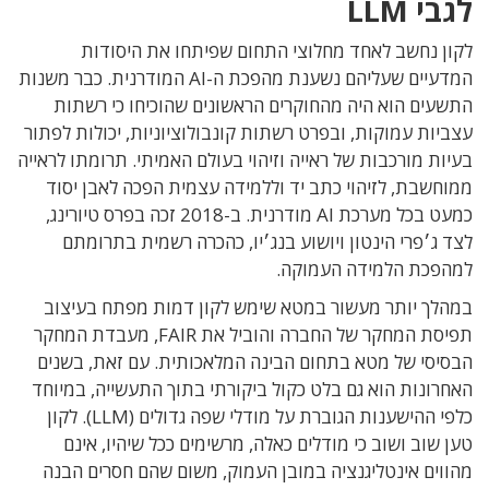
לגבי LLM
לקון נחשב לאחד מחלוצי התחום שפיתחו את היסודות
המדעיים שעליהם נשענת מהפכת ה-AI המודרנית. כבר משנות
התשעים הוא היה מהחוקרים הראשונים שהוכיחו כי רשתות
עצביות עמוקות, ובפרט רשתות קונבולוציוניות, יכולות לפתור
בעיות מורכבות של ראייה וזיהוי בעולם האמיתי. תרומתו לראייה
ממוחשבת, לזיהוי כתב יד וללמידה עצמית הפכה לאבן יסוד
כמעט בכל מערכת AI מודרנית. ב-2018 זכה בפרס טיורינג,
לצד ג׳פרי הינטון ויושוע בנג׳יו, כהכרה רשמית בתרומתם
למהפכת הלמידה העמוקה.
במהלך יותר מעשור במטא שימש לקון דמות מפתח בעיצוב
תפיסת המחקר של החברה והוביל את FAIR, מעבדת המחקר
הבסיסי של מטא בתחום הבינה המלאכותית. עם זאת, בשנים
האחרונות הוא גם בלט כקול ביקורתי בתוך התעשייה, במיוחד
כלפי ההישענות הגוברת על מודלי שפה גדולים (LLM). לקון
טען שוב ושוב כי מודלים כאלה, מרשימים ככל שיהיו, אינם
מהווים אינטליגנציה במובן העמוק, משום שהם חסרים הבנה