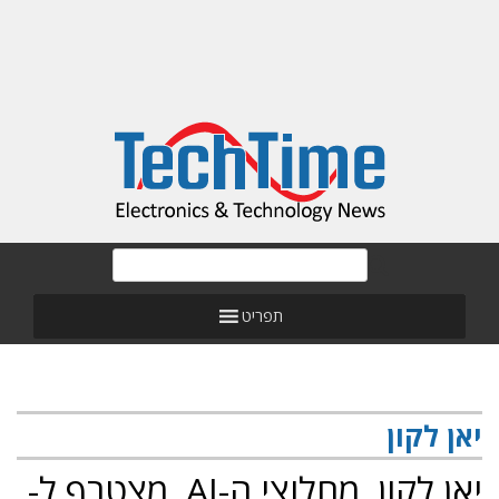
תפריט
יאן לקון
יאן לקון, מחלוצי ה-AI, מצטרף ל-