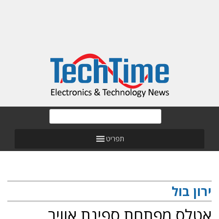
תפריט
ירון בול
אטלס מפתחת ספינת אוויר