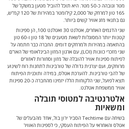
מטר וגובהה כ-50 מטר. היא תוכל להוביל מטען במשקל של
165 טון למרחק של 2,000 קילומטר במהירות של 120 קמ"ש,
גם בתנאי מזג אוויר קשים ביותר.
שני הדגמים האחרים, אטלנט 30 ואטלנט 100, הן ספינות
קטנות יותר המסוגלות לשאת מטענים של 18 טון ו-60 טון
בהתאמה במהירות ולמרחקים דומים. החברה כבר חתמה על
שני מזכרי כוונות (LOI), עם ארגון המזון הבינלאומי של האו"ם
לפיתוח ספינות אוויר להובלה של מזון וסחורות לאזורים
מרוחקים, ועם יצרנית גדולה של טורבינות לתחנות רוח לשינוע
של להבי טורבינות. להערכת אטלס, במידה ותוכנית הפיתוח
תצא לפועל, שני הלקוחות הללו יזמינו מהחברה כ-20 ספינות
אוויר ממשפחת אטלנט.
אלטרנטיבה למטוסי תובלה
ומשאיות
בשיחה עם Techtime הסביר ירון בול, אחד מהבעלים של
אטלס והאחראי על הפיתוח העסקי, כי לספינות האוויר