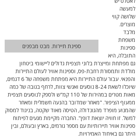
לאטלס יש
למעשה
שלושה קווי
מוצרים.
מלבד
משפחת
ספינת תיירות. מבט מבפנים
ספינות
התובלה, היא
גם מפתחת ומייצרת בלוני תצפית גדולים ליישומי ביטחון
מולדת ותמסורת רחבת-פס, וספינות אוויר לעולם התיירות
והפנאי. עבור עולם התיירות היא מפתחת משפחה של 6 דגמים,
שיוכלו לשאת 8-24 נוסעים ואנשי צוות, לרחף בגובה של כמה
מאות מטרים במהירות של 110 קמ"ש ולספק לנוסעים תצפית
ממעוף הציפור. "מאחר שמדובר בהנעה חשמלית ומאחר
שהמנוע מופרד מהגונדולה, הטיסה מאוד שקטה, בניגוד למסוק
למשל. זו חוויה יוצאת דופן". החברה מקיימת מגעים לפיתוח
ספינות אוויר תיירותיות עם מספר גורמים, בארץ ובעולם, ובין
היתר גם באיחוד האמירויות.