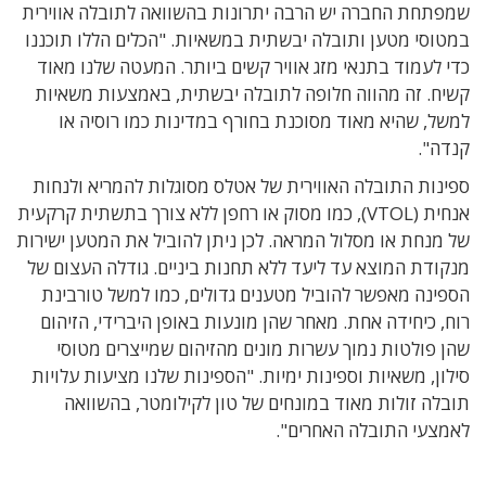
שמפתחת החברה יש הרבה יתרונות בהשוואה לתובלה אווירית
במטוסי מטען ותובלה יבשתית במשאיות. "הכלים הללו תוכננו
כדי לעמוד בתנאי מזג אוויר קשים ביותר. המעטה שלנו מאוד
קשיח. זה מהווה חלופה לתובלה יבשתית, באמצעות משאיות
למשל, שהיא מאוד מסוכנת בחורף במדינות כמו רוסיה או
קנדה".
ספינות התובלה האווירית של אטלס מסוגלות להמריא ולנחות
אנחית (VTOL), כמו מסוק או רחפן ללא צורך בתשתית קרקעית
של מנחת או מסלול המראה. לכן ניתן להוביל את המטען ישירות
מנקודת המוצא עד ליעד ללא תחנות ביניים. גודלה העצום של
הספינה מאפשר להוביל מטענים גדולים, כמו למשל טורבינת
רוח, כיחידה אחת. מאחר שהן מונעות באופן היברידי, הזיהום
שהן פולטות נמוך עשרות מונים מהזיהום שמייצרים מטוסי
סילון, משאיות וספינות ימיות. "הספינות שלנו מציעות עלויות
תובלה זולות מאוד במונחים של טון לקילומטר, בהשוואה
לאמצעי התובלה האחרים".