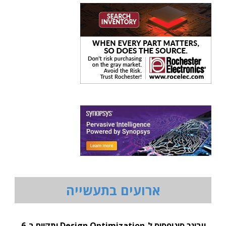
ארועים בתעשייה
וובינר סינופסיס ל-Design Optimization יתקיים ב-6