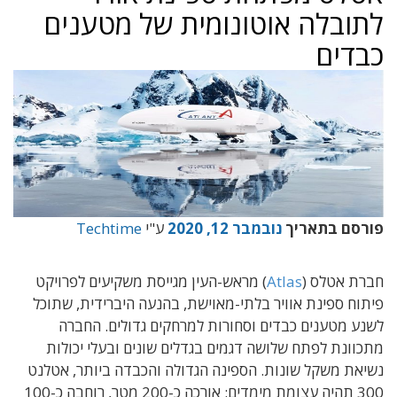
לתובלה אוטונומית של מטענים
כבדים
פורסם בתאריך
נובמבר 12, 2020
ע"י
Techtime
חברת אטלס (
Atlas
) מראש-העין מגייסת משקיעים לפרויקט
פיתוח ספינת אוויר בלתי-מאוישת, בהנעה היברידית, שתוכל
לשנע מטענים כבדים וסחורות למרחקים גדולים. החברה
מתכוונת לפתח שלושה דגמים בגדלים שונים ובעלי יכולות
נשיאת משקל שונות. הספינה הגדולה והכבדה ביותר, אטלנט
300 תהיה עצומת מימדים: אורכה כ-200 מטר, רוחבה כ-100