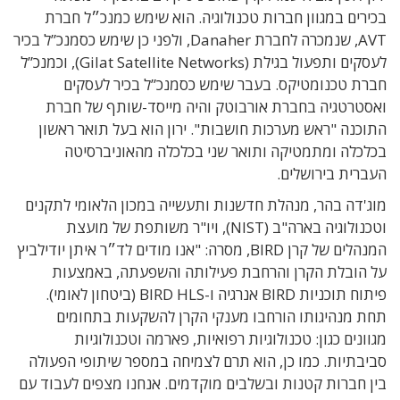
בכירים במגוון חברות טכנולוגיה. הוא שימש כמנכ״ל חברת
AVT, שנמכרה לחברת Danaher, ולפני כן שימש כסמנכ”ל בכיר
לעסקים ותפעול בגילת (Gilat Satellite Networks), וכמנכ”ל
חברת טכנומטיקס. בעבר שימש כסמנכ”ל בכיר לעסקים
ואסטרטגיה בחברת אורבוטק והיה מייסד-שותף של חברת
התוכנה "ראש מערכות חושבות". ירון הוא בעל תואר ראשון
בכלכלה ומתמטיקה ותואר שני בכלכלה מהאוניברסיטה
העברית בירושלים.
מוג'דה בהר, מנהלת חדשנות ותעשייה במכון הלאומי לתקנים
וטכנולוגיה בארה"ב (NIST), ויו"ר משותפת של מועצת
המנהלים של קרן BIRD, מסרה:
"
אנו מודים לד״ר איתן יודילביץ
על הובלת הקרן והרחבת פעילותה והשפעתה, באמצעות
פיתוח תוכניות BIRD אנרגיה ו-BIRD HLS (ביטחון לאומי).
תחת מנהיגותו הורחבו מענקי הקרן להשקעות בתחומים
מגוונים כגון: טכנולוגיות רפואיות, פארמה וטכנולוגיות
סביבתיות. כמו כן, הוא תרם לצמיחה במספר שיתופי הפעולה
בין חברות קטנות ובשלבים מוקדמים. אנחנו מצפים לעבוד עם