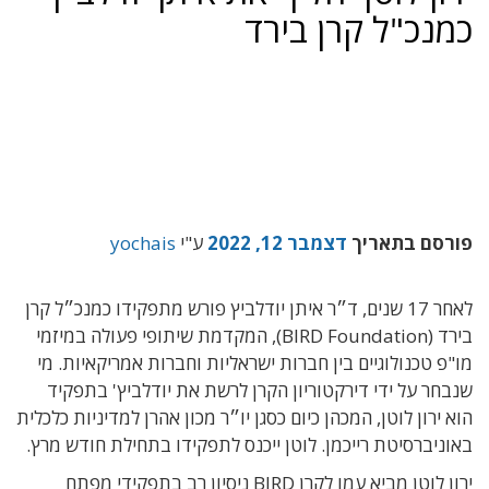
כמנכ"ל קרן בירד
פורסם בתאריך
דצמבר 12, 2022
ע"י
yochais
לאחר 17 שנים, ד״ר איתן יודלביץ פורש מתפקידו כמנכ״ל קרן
בירד (BIRD Foundation), המקדמת שיתופי פעולה במיזמי
מו"פ טכנולוגיים בין חברות ישראליות וחברות אמריקאיות. מי
שנבחר על ידי דירקטוריון הקרן לרשת את יודלביץ' בתפקיד
הוא ירון לוטן, המכהן כיום כסגן יו״ר מכון אהרן למדיניות כלכלית
באוניברסיטת רייכמן. לוטן ייכנס לתפקידו בתחילת חודש מרץ.
ירון לוטן מביא עמו לקרן BIRD ניסיון רב בתפקידי מפתח