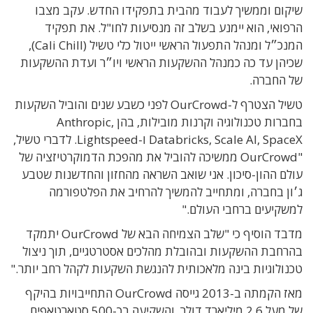
שיקום וממשיך לעבוד מהבית בתפקידו החדש. עקב מצבו
הרפואי, הוא יימנע בשלב זה מנסיעות לחו"ל. את תפקיד
המנכ״ל ומנהל התפעול הראשי ייטול כלי טשיל (Cali Chill),
שכיהן עד כה כמנהל ההשקעות הראשי ויו״ר ועדת ההשקעות
של החברה.
טשיל הצטרף ל-OurCrowd לפני כשבע שנים והוביל השקעות
בחברות טכנולוגיה וקרנות מובילות, בהן Anthropic,
Databricks, Scale AI, SpaceX ו-Lightspeed. לדברי טשיל,
"OurCrowd ממשיכה להוביל את מהפכת הדמוקרטיזציה של
עולם ההון-סיכון. אני שואב השראה מהחזון והחדשנות שטבע
ג׳ון בחברה, ומתחייב להמשיך להרחיב את הפלטפורמה
למשקיעים ברחבי העולם."
מדבד הוסיף כי "שלב הצמיחה הבא של OurCrowd יתמקד
בהרחבת ההשקעות ובהובלת מהלכים אסטרטגיים, תוך ניצול
טכנולוגיות בינה מלאכותית להנגשת השקעות לקהל רחב יותר."
מאז הקמתה ב-2013 גייסה OurCrowd התחייבויות בהיקף
של מעל 2.6 מיליארד דולר, והשקיעה בכ-500 סטארטאפים