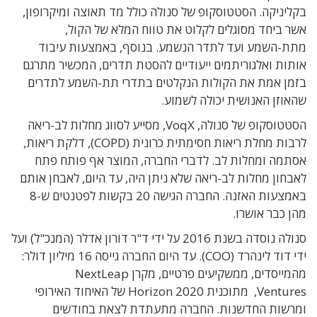
בקליניקה. הסטטוסקופ של סנולה כולל מד תאוצה ומיקרופון,
אשר ביחד מסוגלים לקלוט את טווח המלא של הקול,
מתת-השמע ועד לתדר הנשמע. בנוסף, באמצעות עיבוד
אותות ואלגוריתמים ייעודיים להסטת תדרים, המכשיר מתרגם
בזמן אמת את הקולות הנקלטים בתדרי תת-השמע לתדרים
שהאוזן האנושית יכולה לשמוע.
הסטטוסקופ של סנולה, VoqX, מסייע לסווג מחלות לב-ריאה
לרבות מחלת ריאות חסימתית כרונית (COPD), דלקת ריאות,
אסתמה ומחלות לב. לדברי החברה, המוצר אף פותח פתח
לאבחון מחלות לב-ריאה שלא ניתן היה, עד היום, לאבחן אותם
באמצעות האזנה. החברה הגישה 20 בקשות לפטנטים ש-8
מהן כבר אושרו.
סנולה נוסדה בשנת 2016 על ידי ד"ר דורון אדלר (המנכ"ל) ועל
ידי דוד לינהרד (COO). עד היום החברה גייסה 16 מיליון דולר:
מהמייסדים, ממשקיעים פרטיים, מקרן NextLeap
Ventures, מתוכנית Horizon 2020 של האיחוד האירופי
ומרשות החדשנות. החברה מתעתדת לצאת בחודשים