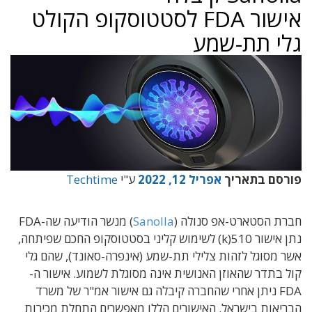
אישור FDA לסטטוסקופ הקולט
גלי תת-שמע
פורסם בתאריך
אפריל 12, 2022
ע"י
Techtime
חברת הסטארט-אפ סנולה (
Sanolla
) מנשר הודיעה שה-FDA
נתן אישור 510(k) לשימוש קליני בסטטוסקופ החכם שפיתחה,
אשר מסוגל לזהות צלילי תת-שמע (אינפרה-סאונד), שהם גלי
קול בתדר שהאוזן האנושית אינה מסוגלת לשמוע. אישור ה-
FDA ניתן אחרי שהחברה קיבלה גם אישור אמ"ר של משרד
הבריאות בישראל. האישורים הללו מאפשרים התחלת מכירות