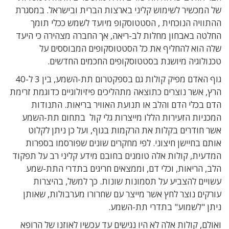
של המכשיר לשימוש קליני בארצות הברית ובישראל. במסגרת
ההתוויה הנוכחית , הסטטוסקופ מיועד לשמש ככלי תומך
החלטה באבחון מחלות לב-ריאה, אך החברה מצהירה כי היעד
שלה הוא להחליף את כל הסטטוסקופים המבוססים על
טכנולוגיה מיושנת בסטטוסקופים החכמים החדשים.
גוף האדם מפיק קולות גם בספקטרום תת-השמע, בין 3 ל-40
הרץ, אשר נוצרים כתוצאה מתהליכים פיזיולוגיים כדוגמת זרימת
הדם בכלי הדם והלב או תנועת האוויר בריאות. התנודות
המכניות הזעירות הללו מייצרות גלי קול בתחום תת-השמע
אשר חודרים בקלות את הרקמות בגוף, ועל כן ניתן לקלוט
אותם בחיישן חיצוני. לפי מחקרים שונים שפורסמו בספרות
המדעית, קולות אלה טומנים בחובם מידע קליני רב על תפקוד
הלב, הריאות, וכלי דם, וממצאים חריגים בתדרי התת-שמע
עשויים להצביע על תסמונות שונות. כך למשל, בהיצרות
עורקים נוצר לחץ אשר מייצר עם שחרורו מערבולות, שאותן
ניתן "לשמוע" בתדרי תת-השמע.
ואולם, קולות אלה לא היו נגישים עד עכשיו לאוזנו של הרופא