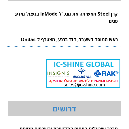
קרן Steel מאשימה את מנכ"ל InMode בניצול מידע
פנים
ראש המוסד לשעבר, דוד ברנע, מצטרף ל-Ondas
דרושים
חברה ישראלית בתחום התקשורת והשרתים מגייסת