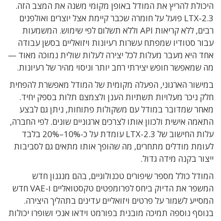
היכולת להריץ את המודל באופן מקומי משנה את המצב הזה.
LTX-2.3 פועל על חומרה שכבר קיימת אצל יוצרים ואולפנים
רבים, ללא קריאות API וללא תשלום לפי שימוש. המשמעות
עבור סטודיו שמפתח עשרות רעיונות ויזואליים בסשן עבודה
אחד היא מעבר מעלות לכל יצירה לעלות שולית נמוכה מאוד —
מה שמאפשר חופש יצירתי רחב יותר וניסוי מהיר של רעיונות.
במישור הארגוני, הפעלה מקומית של המודל מאפשרת להפחית
חלק ניכר מעלויות תשתיות הענן ולצמצם תלות בספק יחיד.
מאחר שמדובר במודל עם משקולות פתוחות, ניתן גם לבצע
התאמה אישית ולכוון אותו לצרכים ארגוניים שונים. לפי החברה,
עלות החישוב של LTX-2.3 עומדת על כ-10%–20% בלבד
לעומת מודלים מתחרים, מה שהופך אותו מתאים גם לסביבות
ייצור בקנה מידה גדול.
המודל כולל מספר שיפורים טכנולוגיים, בהם מנגנון חדש
המשפר את הדיוק ביחס לפרומפטים טקסטואליים ו-VAE חדש
המסייע לשמור על פרטים ויזואליים עדינים בתהליך היצירה.
בנוסף נוספה תמיכה מובנית בפורמט וידאו אנכי ושופרו יכולות