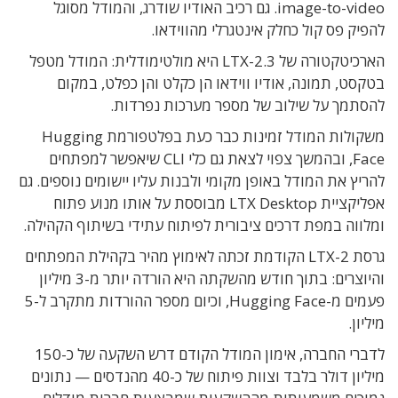
image-to-video. גם רכיב האודיו שודרג, והמודל מסוגל
להפיק פס קול כחלק אינטגרלי מהווידאו.
הארכיטקטורה של LTX-2.3 היא מולטימודלית: המודל מטפל
בטקסט, תמונה, אודיו ווידאו הן כקלט והן כפלט, במקום
להסתמך על שילוב של מספר מערכות נפרדות.
משקולות המודל זמינות כבר כעת בפלטפורמת Hugging
Face, ובהמשך צפוי לצאת גם כלי CLI שיאפשר למפתחים
להריץ את המודל באופן מקומי ולבנות עליו יישומים נוספים. גם
אפליקציית LTX Desktop מבוססת על אותו מנוע פתוח
ומלווה במפת דרכים ציבורית לפיתוח עתידי בשיתוף הקהילה.
גרסת LTX-2 הקודמת זכתה לאימוץ מהיר בקהילת המפתחים
והיוצרים: בתוך חודש מהשקתה היא הורדה יותר מ-3 מיליון
פעמים מ-Hugging Face, וכיום מספר ההורדות מתקרב ל-5
מיליון.
לדברי החברה, אימון המודל הקודם דרש השקעה של כ-150
מיליון דולר בלבד וצוות פיתוח של כ-40 מהנדסים — נתונים