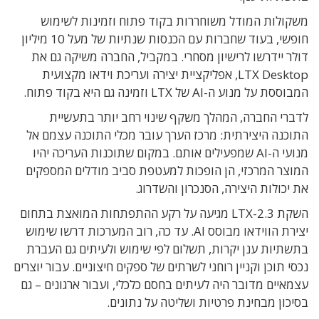
משקולות המודל משוחררות בקוד פתוח וזמינות לשימוש
חופשי, בעוד שחברות עם הכנסות שנתיות של מעל 10 מיליון
דולר יידרשו לרישיון מסחרי. במקביל, החברה משיקה גם את
LTX Desktop, אפליקציית יצירה ועריכת וידאו מקצועית
המבוססת על מנוע ה-AI של LTX וזמינה גם היא בקוד פתוח.
לדברי החברה, המהלך משקף שינוי רחב יותר בתעשיית
התוכנה היצירתית: מרכז הערך עובר מכלי התוכנה עצמם אל
מנועי ה-AI שמפעילים אותם. במקום שתוכנות העריכה יהיו
המוצר המרכזי, הן הופכות למעטפת סביב מודלים המספקים
את יכולות היצירה, הסנכרון והשדרוג.
השקת LTX-2.3 מגיעה על רקע ההתפתחות המואצת בתחום
יצירת הווידאו מבוסס AI. עד כה, רוב המערכות דרשו שימוש
בתשתיות ענן יקרות, תשלום לפי שימוש ולעיתים גם העברת
נכסי תוכן וקניין רוחני לשרתים של ספקים חיצוניים. עבור יוצרים
עצמאיים מדובר היה לעיתים בחסם כלכלי, ועבור ארגונים – גם
בסיכון מבחינת פרטיות ושליטה על נתונים.