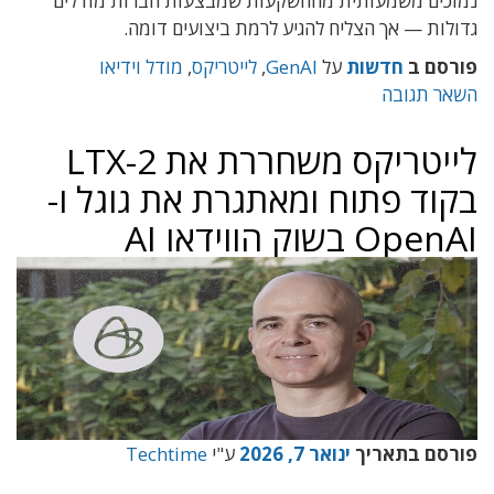
נמוכים משמעותית מההשקעות שמבצעות חברות מודלים
גדולות — אך הצליח להגיע לרמת ביצועים דומה.
פורסם ב
חדשות
על
GenAI
,
לייטריקס
,
מודל וידיאו
השאר תגובה
לייטריקס משחררת את LTX-2
בקוד פתוח ומאתגרת את גוגל ו-
OpenAI בשוק הווידאו AI
פורסם בתאריך
ינואר 7, 2026
ע"י
Techtime