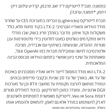
בתמונה: מנכ"ל לייטריקס ד"ר זאב פרבמן. קרדיט צילום: ריקי
רחמן. *תמונה ערוכה]
חברת לייטריקס (Lightricks) הכריזה בתערוכת CES על שחרור
מודל הווידאו והאודיו הגנרטיבי LTX-2 בקוד פתוח מלא, כולל
משקולות וקוד אימון. מדובר במהלך חריג בשוק שבו מודלי
וידאו מתקדמים נשלטים כמעט לחלוטין בידי פלטפורמות ענן
סגורות. ההכרזה, שנעשתה בשיתוף עם אנבידיה, מציבה
אלטרנטיבה לגישה שמובילות חברות כמו OpenAI וגוגל,
ומאותתת על שינוי כיוון אפשרי בתחום הווידאו מבוסס הבינה
המלאכותית.
LTX-2 הוא מודל המסוגל לייצר וידאו ואודיו מסונכרנים באיכות
של עד 4K, באורך של עד 20 שניות ובקצבי פריימים גבוהים.
המודל מותאם להרצה מקומית על מחשבי RTX וכן על מערכות
DGX ארגוניות, ומוגדר כמוכן לפרודקשן. בניגוד למודלים סגורים
דוגמת Sora או Veo, לייטריקס מאפשרת למפתחים ולארגונים
לא רק להשתמש במודל אלא גם לאמן, להתאים ולהטמיע אותו
כחלק ממוצרים ותהליכים פנימיים.