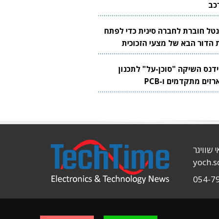
כב
נטל חוברת לחברה סינית כדי לפתח
 הדור הבא של מצעי הזכוכית
בבים
ידנס השיקה "סוכן-על" לתכנון
זים מתקדמים ו-PCB
י שוויגר
yoch.
054-7