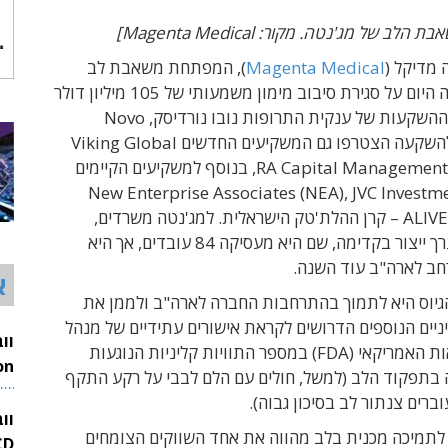
לב של מג'נטה. מקור: Magenta Medical]
 מדיקל (
Magenta Medical
), המפתחת משאבת לב
זעירה, הודיעה היום על סגירת סיבוב מימון משמעותי של 105 מיליון דולר
בהובלת קרן ההשקעות של ענקית התרופות נובו נורדיסק, Novo
Holdings. להשקעה הצטרפו גם המשקיעים החדשים Viking Global
Investors ו-RA Capital Management, בנוסף למשקיעים הקיימים
בימד, New Enterprise Associates (NEA), JVC Investment
Partners, ו-ALIVE – קרן ההלת'טק הישראלית. למג'נטה משרדים,
מעבדות ומערך ייצור בקדימה, שם היא מעסיקה 84 עובדים, אך היא
ב לארה"ב עוד השנה.
א
יוס היא לתמוך בהתרחבות החברה לארה"ב ולממן את
יניים הנוספים הדרושים לקראת אישורים עתידיים של מנהל
המזון והבריאות האמריקאי (FDA) במספר התוויות קליניות הנוגעות
 בתפקוד הלב (למשל, חולים עם הלם לבבי על רקע התקף
26
ברים צנתור לב בסיכון גבוה).
וו
 לתמיכה מכנית בלב מהווה את אחד השווקים הצומחים