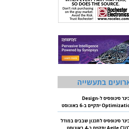
רועים בתעשייה
וובינר סינופסיס ל-Design
Optimization יתקיים ב-6 באוגוסט
20
בינר סינופסיס לתכנון שבבים במודל
Agile CI/CD יתקיים ב-4 באוגוסט