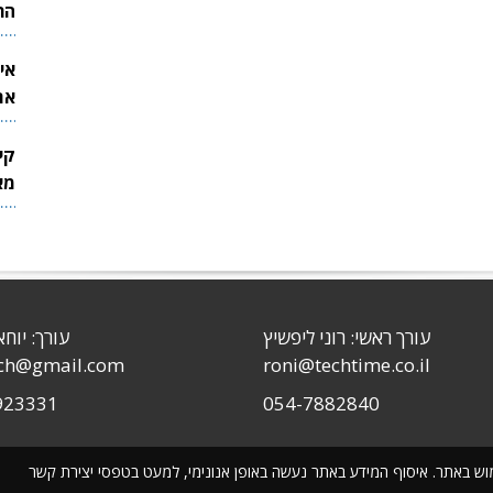
הר
אי
את
לש
קי
מאר
עורך ראשי: רוני ליפשיץ
עורך: יוחא
sch@gmail.com
roni@techtime.co.il
923331
054-7882840
שימוש באתר. איסוף המידע באתר נעשה באופן אנונימי, למעט בטפסי יצירת קשר