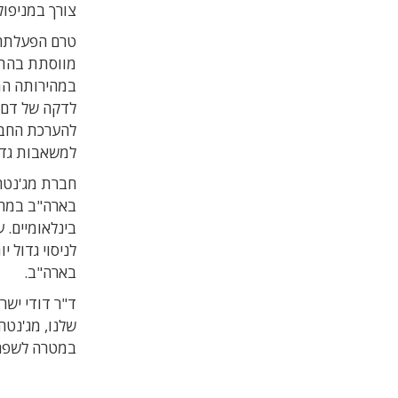
צורך במניפולצ
טרם הפעלתה,
מווסתת בהתאם
לדקה של דם,
להערכת החבר
למשאבות גדול
חברת מג'נטה 
בינלאומיים.
בארה"ב.
ד"ר דודי ישר
שלנו, מג'נטה
במטרה לשפר 