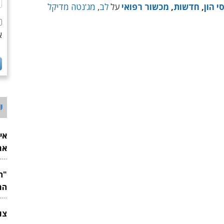
סי הון
,
חדשות
,
מכשור רפואי
על
לב
,
מג'נטה מדיקל
א
י
אי
את
לש
המ