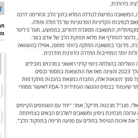
יה כירורגית.
ד
 המשאבה נפרשת לגודלה המלא בתוך הלב והזרימה דרכה
 לנסיבות הקליניות הפרטניות של כל חולה וחולה.
חב
במהירותה המקסימלית, המשאבה מסוגלת להזרים, בממוצע, מעל 5 ליטר
וה
 כלומר להחליף את מלוא תפוקת הלב של אדם בוגר.
ה, מדובר במשאבה החזקה ביותר מסוגה, אפילו בהשוואה
ות יותר המחייבות החדרה כירורגית חודרנית.
השלימה בהצלחה ניסוי קליני ראשוני במרכזים מובילים
בארה"ב במהלך 2023 והציגה מאז את התוצאות במספר כנסים
 על סמך תוצאות אלה, החברה נמצאת בהכנות מתקדמות
לניסוי גדול יותר שיעמוד בבסיס ההגשה העתידית ל-FDA לאישור מסחרי
אלי, מנכ"ל מג'נטה מדיקל
, אמר: "יחד עם השותפים הקיימים
 ערוכה מבחינת ניסיון ומשאבים לשלבים הבאים בצמיחתה
את איכות הטיפול בחולים עם פגיעה חריפה בתפקוד הלב".