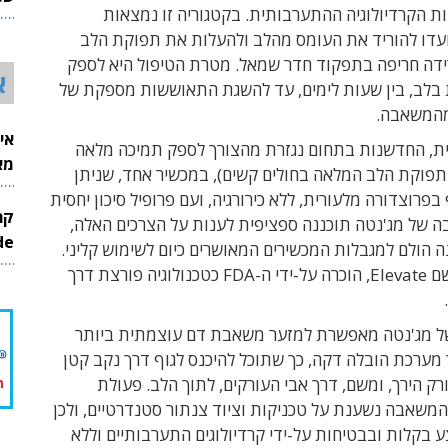
ת הקרדיולוגיה ההתערבותית. בקטגוריה זו נמצאות
26
דו להוריד את העומס מהלב ולהעלות את תפוקת הלב
רידה חריפה בתפקוד חדר שמאל. מטרת הטיפול היא לספק
א
 בלב, בין שעות לימים, עד להשגת התאוששות מספקת של
מהמשאבה.
אי
ית, החדשנות בתחום נגזרת מהצורך לספק תמיכה מלאה
מא
תפוקת הלב המלאה בחולים קשים), במכשיר אחד, שניתן
בפרוצדורה מלעורית, ללא כירורגיה, ועם פרופיל סיכון יחסית
ה של מג'נטה תוכננה ספציפית לענות על הצרכים האלה,
InMode
 הולם למגבלות המכשירים המאושרים כיום לשימוש קליני.
המשאבה, בשם Elevate, הוכרה על-ידי ה-FDA כטכנולוגיה פורצת דרך
של מג'נטה מאפשרת למזער משאבת דם עוצמתית ביותר
מערכת הובלה דקה, כך שתוכל להיכנס לגוף דרך נקב קטן
 הירך, ומשם, דרך אבי העורקים, לתוך הלב. פעולת
משאבה נשענת על טכניקות וציוד צנתור סטנדרטיים, ולכן
 בקלות ובבטיחות על-ידי קרדיולוגים התערבותיים וללא