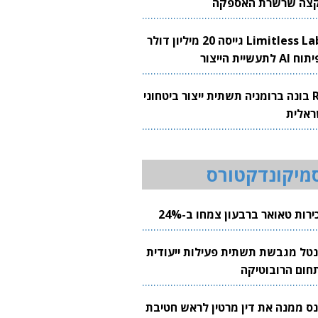
צה שרשרת האספקה
Limitless Labs גייסה 20 מיליון דולר
AI לתעשיית הייצור
RH בונה ברומניה תשתית ייצור ביטחוני
ראלית
מיקונדקטורס
רות טאואר ברבעון צמחו ב-24%
נטל מגבשת תשתית פעילות ייעודית
חום הרובוטיקה
נס ממנה את דין מרטין לראש חטיבת