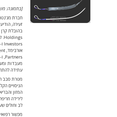
[בתמונה: משאבת ה
חברת מג'נטה
אור
עתידה להתרח
מטרת סבב הג
הניסויים הקל
לירידה חריפה
לב וחולים שעו
מכשור רפואי