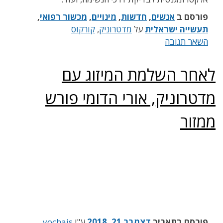
פורסם ב
אנשים
,
חדשות
,
מינויים
,
מכשור רפואי
,
תעשייה ישראלית
על
מדטרוניק
,
קורקוס
השאר תגובה
לאחר השלמת המיזוג עם
מדטרוניק, אורי הדומי פורש
ממזור
פורסם בתאריך
דצמבר 21, 2018
ע"י
yochais