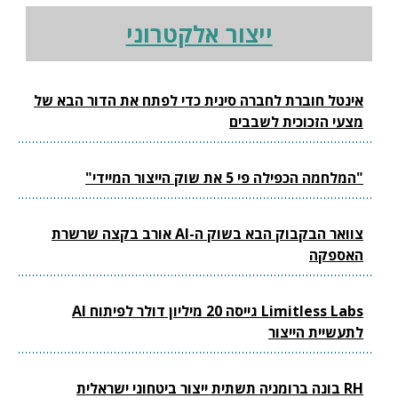
ייצור אלקטרוני
אינטל חוברת לחברה סינית כדי לפתח את הדור הבא של
מצעי הזכוכית לשבבים
"המלחמה הכפילה פי 5 את שוק הייצור המיידי"
צוואר הבקבוק הבא בשוק ה-AI אורב בקצה שרשרת
האספקה
Limitless Labs גייסה 20 מיליון דולר לפיתוח AI
לתעשיית הייצור
RH בונה ברומניה תשתית ייצור ביטחוני ישראלית