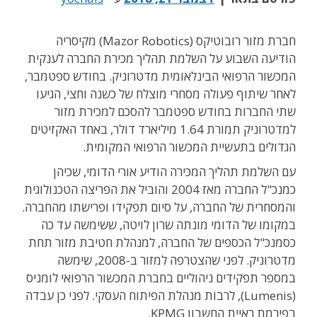
חברת מזור רובוטיקס (Mazor Robotics) מקיסריה
הודיעה השבוע על השלמת תהליך מכירת החברה לענקית
המכשור הרפואי הבינלאומית מדטרוניק. בחודש ספטמבר,
לאחר שיתוף פעולה מסחרי מוצלח של כשנה וחצי, הגיעו
שתי החברות בחודש ספטמבר להסכם למכירת מזור
למדטרוניק תמורת 1.64 מיליארד דולר, באחד האקזיטים
הגדולים בתעשיית המכשור הרפואי המקומית.
עם השלמת תהליך המכירה הודיע אורי הדומי, שכיהן
כמנכ"ל החברה מאז 2004 והוביל את הפריצה הטכנולוגית
והמסחרית של החברה, על סיום תפקידו ופרישתו מהחברה.
במקומו של הדומי מונתה שרון לויטה, ששימשה עד כה
כסמנכ"ל הכספים של החברה, למנהלת חטיבת מזור תחת
מדטרוניק. לפני שהצטרפה למזור ב-2008, שימשה
במספר תפקידים ניהוליים בחברת המכשור הרפואי לומניס
(Lumenis), לרבות מנהלת הפיתוח העסקי. לפני כן עבדה
בפירמת ראיית החשבון KPMG.