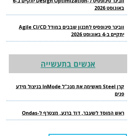
וובינר סינופסיס ל-Design Optimization יתקיים ב-6
באוגוסט 2026
וובינר סינופסיס לתכנון שבבים במודל Agile CI/CD
יתקיים ב-4 באוגוסט 2026
אנשים בתעשייה
קרן Steel מאשימה את מנכ"ל InMode בניצול מידע
פנים
ראש המוסד לשעבר, דוד ברנע, מצטרף ל-Ondas