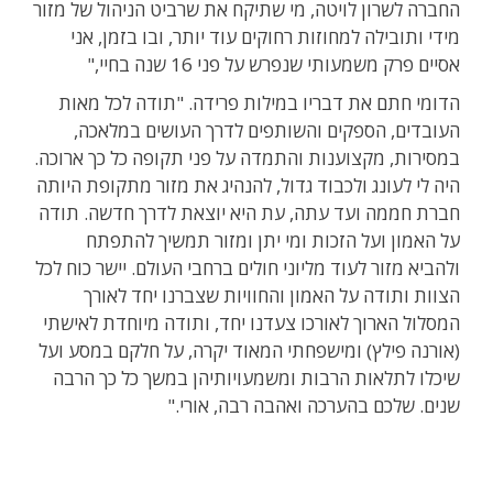
החברה לשרון לויטה, מי שתיקח את שרביט הניהול של מזור
מידי ותובילה למחוזות רחוקים עוד יותר, ובו בזמן, אני
אסיים פרק משמעותי שנפרש על פני 16 שנה בחיי,"
הדומי חתם את דבריו במילות פרידה. "תודה לכל מאות
העובדים, הספקים והשותפים לדרך העושים במלאכה,
במסירות, מקצוענות והתמדה על פני תקופה כל כך ארוכה.
היה לי לעונג ולכבוד גדול, להנהיג את מזור מתקופת היותה
חברת חממה ועד עתה, עת היא יוצאת לדרך חדשה. תודה
על האמון ועל הזכות ומי יתן ומזור תמשיך להתפתח
ולהביא מזור לעוד מליוני חולים ברחבי העולם. יישר כוח לכל
הצוות ותודה על האמון והחוויות שצברנו יחד לאורך
המסלול הארוך לאורכו צעדנו יחד, ותודה מיוחדת לאישתי
(אורנה פילץ) ומישפחתי המאוד יקרה, על חלקם במסע ועל
שיכלו לתלאות הרבות ומשמעויותיהן במשך כל כך הרבה
שנים. שלכם בהערכה ואהבה רבה, אורי."