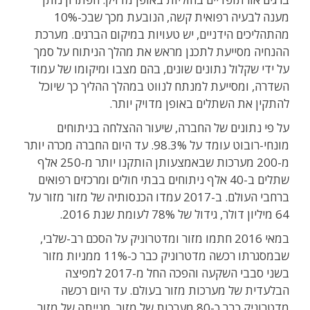
מענה לבעיה רפואית קשה, הנובעת מכך שבכ-10%
מהתהליכים הידניים, יש טעויות במיקום הברגים. מערכת
ההנחיה מסייעת לתכנן מראש את מהלך הניתוח על סמך
על ידי שקלול נתונים שונים, בהם מצבו ומיקומו של עמוד
השדרה, ומסייעת למנתח לנווט במהלך ההליך כך שיוכל
להתקין את השתלים באופן מדויק יותר.
על פי נתונים של החברה, שיעור ההצלחה בניתוחים
מונחי-רובוט עומד על 98.3%. עד היום החברה מכרה יותר
מ-200 מערכות שבאמצעותן הותקנו יותר מ-250 אלף
שתלים ב-40 אלף ניתוחים בבתי חולים ומרכזים רפואים
ברחבי העולם. ב-2017 עמדו הכנסותיה של מזור מזור על
64 מיליון דולר, גידול של 78% לעומת שנת 2016.
במאי 2016 חתמו מזור ומדטרוניק על הסכם רב-שלבי,
שבמסגרתו רכשה מדטרוניק כבר כ-11% ממניות מזור
בשני סבבי השקעה והפכה החל מ-2017 למפיצה
הבלעדית של מערכות מזור בעולם. עד היום רכשה
מדטרוניק כבר כ-80 מערכות של מזור. מנייתה של מזור,