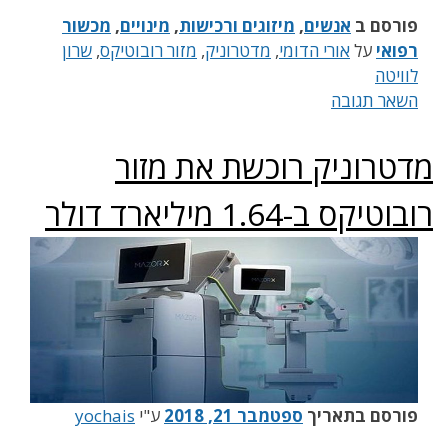
פורסם ב
אנשים
,
מיזוגים ורכישות
,
מינויים
,
מכשור
רפואי
על
אורי הדומי
,
מדטרוניק
,
מזור רובוטיקס
,
שרון
לוויטה
השאר תגובה
מדטרוניק רוכשת את מזור
רובוטיקס ב-1.64 מיליארד דולר
פורסם בתאריך
ספטמבר 21, 2018
ע"י
yochais