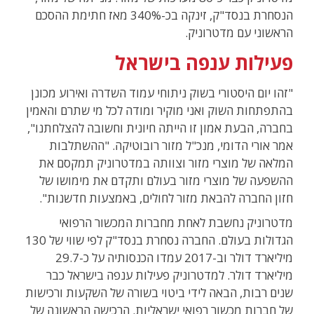
הנסחרת בנסד"ק, זינקה בכ-340% מאז חתימת ההסכם
הראשוני עם מדטרוניק.
פעילות ענפה בישראל
"זהו יום היסטורי בשוק ניתוחי עמוד השדרה ואירוע מכונן
בהתפתחות השוק ואני מוקיר ומודה לכל מי שתרם והאמין
בחברה, הבעת אמון זו הייתה חיונית וחשובה להצלחתנו",
אמר אורי הדומי, מנכ"ל מזור רובוטיקה. "ההשתלבות
המלאה של מוצרי מזור וצוותה במדטרוניק תמקסם את
ההשפעה של מוצרי מזור בעולם ותקדם את מימושו של
חזון החברה להבאת מזור לחולים, באמצעות חדשנות".
מדטרוניק נחשבת לאחת מחברות המכשור הרפואי
הגדולות בעולם. החברה נסחרת בנסד"ק לפי שווי של 130
מיליארד דולר וב-2017 עמדו הכנסותיה על כ-29.7
מיליארד דולר. למדטרוניק פעילות ענפה בישראל כבר
שנים רבות, הבאה לידי ביטוי בשורה של השקעות ורכישות
של חברות מכשור רפואי ישראליות. הרכישה הראשונה של