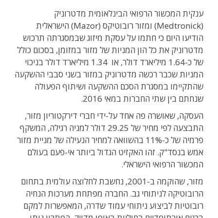
ענקית המכשור הרפואי הבינלאומית מדטרוניק
(Medtronick) ומזור רובוטיקס (Mazor) הישראלית
הודיעו היום כי חתמו על עסקת מיזוג שבמסגרתה תרכוש
מדטרוניק את כל הון המניות של מזור במזומן, בסכום כולל
של כ-1.64 מיליארד דולר, או 1.34 מיליארד דולר בניכוי
המניות שכבר רכשה מדטרוניק במזור בשני סבבי ההשקעה
שהתקיימו במסגרת הסכם ההשקעה ושיתוף הפעולה
שנחתם בין שתי החברות במאי 2016.
העסקה, שאושרה פה אחד על-ידי חברי דירקטוריון מזור,
התבצעה לפי מחיר של 29.25 דולר למניה רגילה, המשקף
פרמיה של כ-11% בהשוואה למחיר הנעילה של מניית מזור
אמש בנסד"ק. זהו האקזיט הגדול ביותר אי-פעם בעולם
המכשור הרפואי הישראלי.
מזור, שהוקמה ב-2001, נחשבת לחלוצה עולמית בתחום
הרובוטיקה לניתוחי גב. החברה מפתחת מערכות הנחיה
רובוטיות לביצוע ניתוחי עמוד שדרה, המאפשרות למקם
ברגים אורתופדיים בחוליות באופן מדויק. הפתרון נותן