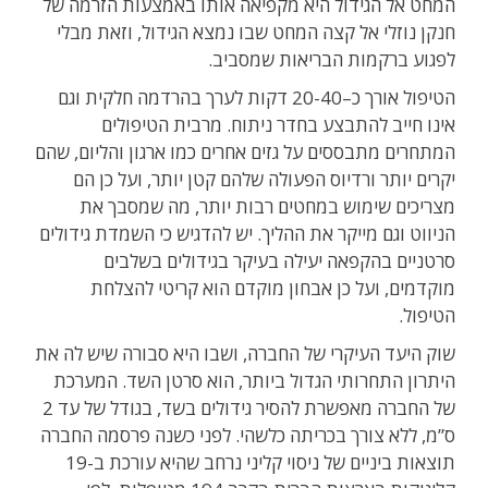
המחט אל הגידול היא מקפיאה אותו באמצעות הזרמה של
חנקן נוזלי אל קצה המחט שבו נמצא הגידול, וזאת מבלי
לפגוע ברקמות הבריאות שמסביב.
הטיפול אורך כ–20-40 דקות לערך בהרדמה חלקית וגם
אינו חייב להתבצע בחדר ניתוח. מרבית הטיפולים
המתחרים מתבססים על גזים אחרים כמו ארגון והליום, שהם
יקרים יותר ורדיוס הפעולה שלהם קטן יותר, ועל כן הם
מצריכים שימוש במחטים רבות יותר, מה שמסבך את
הניווט וגם מייקר את ההליך. יש להדגיש כי השמדת גידולים
סרטניים בהקפאה יעילה בעיקר בגידולים בשלבים
מוקדמים, ועל כן אבחון מוקדם הוא קריטי להצלחת
הטיפול.
שוק היעד העיקרי של החברה, ושבו היא סבורה שיש לה את
היתרון התחרותי הגדול ביותר, הוא סרטן השד. המערכת
של החברה מאפשרת להסיר גידולים בשד, בגודל של עד 2
ס”מ, ללא צורך בכריתה כלשהי. לפני כשנה פרסמה החברה
תוצאות ביניים של ניסוי קליני נרחב שהיא עורכת ב-19