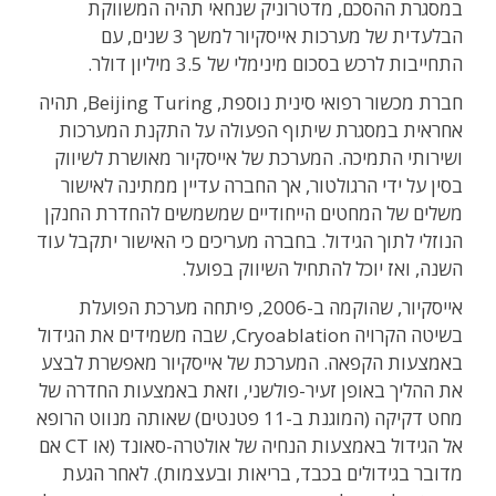
במסגרת ההסכם, מדטרוניק שנחאי תהיה המשווקת
הבלעדית של מערכות אייסקיור למשך 3 שנים, עם
התחייבות לרכש בסכום מינימלי של 3.5 מיליון דולר.
חברת מכשור רפואי סינית נוספת, Beijing Turing, תהיה
אחראית במסגרת שיתוף הפעולה על התקנת המערכות
ושירותי התמיכה. המערכת של אייסקיור מאושרת לשיווק
בסין על ידי הרגולטור, אך החברה עדיין ממתינה לאישור
משלים של המחטים הייחודיים שמשמשים להחדרת החנקן
הנוזלי לתוך הגידול. בחברה מעריכים כי האישור יתקבל עוד
השנה, ואז יוכל להתחיל השיווק בפועל.
אייסקיור, שהוקמה ב-2006, פיתחה מערכת הפועלת
בשיטה הקרויה Cryoablation, שבה משמידים את הגידול
באמצעות הקפאה. המערכת של אייסקיור מאפשרת לבצע
את ההליך באופן זעיר-פולשני, וזאת באמצעות החדרה של
מחט דקיקה (המוגנת ב-11 פטנטים) שאותה מנווט הרופא
אל הגידול באמצעות הנחיה של אולטרה-סאונד (או CT אם
מדובר בגידולים בכבד, בריאות ובעצמות). לאחר הגעת