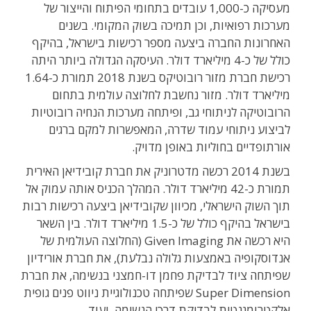
מעסיקה כ-1,000 עובדים בתחומי הפיתוח והייצור של
מערכות רפואיות, וכן תמיכה בשוק המקומי. בשנים
האחרונות החברה ביצעה מספר רכישות בישראל, בהיקף
כולל של כ-4 מיליארד דולר. העיסקה הגדולה ביותר היתה
רכישת חברת מזור רובוטיקס בשנת 2018 תמורת כ-1.64
מיליארד דולר. מזור נחשבת לחלוצה עולמית בתחום
הרובוטיקה לניתוחי גב, ופיתחה מערכות הנחיה רובוטיות
לביצוע ניתוחי עמוד שדרה, המאפשרות למקם ברגים
אורתופדיים בחוליות באופן מדויק.
בשנת 2014 רכשה מדטרוניק את חברת קובידיאן האירית
תמורת כ-42 מיליארד דולר. המהלך הכניס אותה עמוק אל
תוך השוק הישראלי, מכיוון שקובידיאן ביצעה רכישות רבות
בישראל בהיקף כולל של כ-1.5 מיליארד דולר. בין השאר
היא רכשה את Given Imaging (החלוצה העולמית של
אנדוסקופיה באמצעות גלולה נבלעת), את חברת אורידיון
שפיתחה ציוד לבדיקת פחמן דו-חמצני בנשימה, את חברת
Super Dimension שפיתחה טכנולוגיית ניווט פנים גופית
אלקטרומגנטית לבדיקת דרכי הנשימה, ועוד.