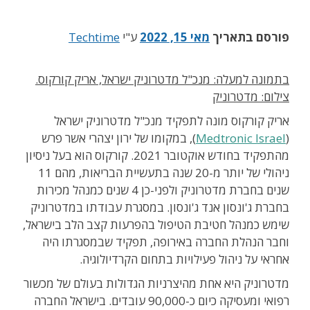
פורסם בתאריך
מאי 15, 2022
ע"י
Techtime
בתמונה למעלה: מנכ"ל מדטרוניק ישראל, אריק קורקוס.
צילום: מדטרוניק
אריק קורקוס מונה לתפקיד מנכ"ל מדטרוניק ישראל
(
Medtronic Israel
), במקומו של ירון יצהרי אשר פרש
מהתפקיד בחודש אוקטובר 2021. קורקוס הוא בעל ניסיון
ניהולי של יותר מ-20 שנה בתעשיית הבריאות, מהם 11
שנים בחברת מדטרוניק ולפני-כן 4 שנים כמנהל מכירות
בחברת ג'ונסון אנד ג'ונסון. במסגרת עבודתו במדטרוניק
שימש כמנהל חטיבת הטיפול בהפרעות קצב הלב בישראל,
וחבר הנהלת החברה באירופה, תפקיד שבמסגרתו היה
אחראי על ניהול פעילויות בתחום הקרדיולוגיה.
מדטרוניק היא אחת מהיצרניות הגדולות בעולם של מכשור
רפואי ומעסיקה כיום כ-90,000 עובדים. בישראל החברה