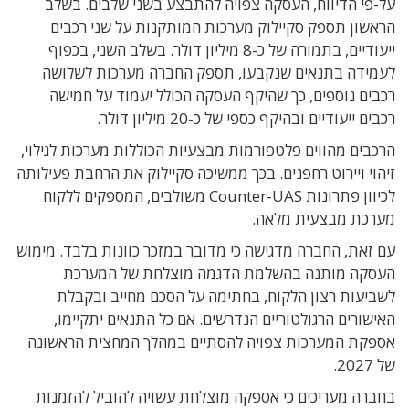
על-פי הדיווח, העסקה צפויה להתבצע בשני שלבים. בשלב
הראשון תספק סקיילוק מערכות המותקנות על שני רכבים
ייעודיים, בתמורה של כ-8 מיליון דולר. בשלב השני, בכפוף
לעמידה בתנאים שנקבעו, תספק החברה מערכות לשלושה
רכבים נוספים, כך שהיקף העסקה הכולל יעמוד על חמישה
רכבים ייעודיים ובהיקף כספי של כ-20 מיליון דולר.
הרכבים מהווים פלטפורמות מבצעיות הכוללות מערכות לגילוי,
זיהוי ויירוט רחפנים. בכך ממשיכה סקיילוק את הרחבת פעילותה
לכיוון פתרונות Counter-UAS משולבים, המספקים ללקוח
מערכת מבצעית מלאה.
עם זאת, החברה מדגישה כי מדובר במזכר כוונות בלבד. מימוש
העסקה מותנה בהשלמת הדגמה מוצלחת של המערכת
לשביעות רצון הלקוח, בחתימה על הסכם מחייב ובקבלת
האישורים הרגולטוריים הנדרשים. אם כל התנאים יתקיימו,
אספקת המערכות צפויה להסתיים במהלך המחצית הראשונה
של 2027.
בחברה מעריכים כי אספקה מוצלחת עשויה להוביל להזמנות