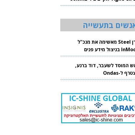
20
נשים בתעשייה
קרן Steel מאשימה את מנכ"ל
 בניצול מידע פנים
ש המוסד לשעבר, דוד ברנע,
רף ל-Ondas