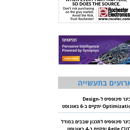
רועים בתעשייה
וובינר סינופסיס ל-Design
Optimization יתקיים ב-6 באוגוסט
20
בינר סינופסיס לתכנון שבבים במודל
Agile CI/CD יתקיים ב-4 באוגוסט