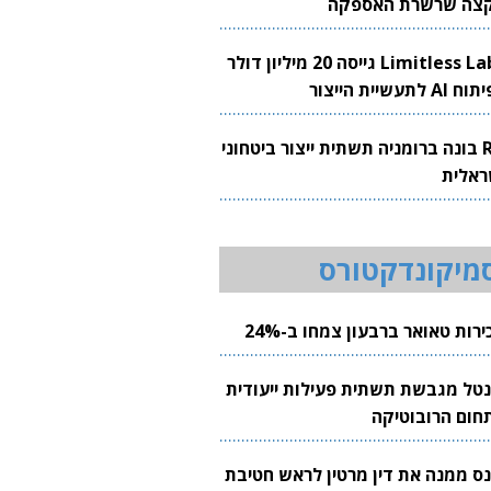
צה שרשרת האספקה
Limitless Labs גייסה 20 מיליון דולר
AI לתעשיית הייצור
RH בונה ברומניה תשתית ייצור ביטחוני
ראלית
מיקונדקטורס
רות טאואר ברבעון צמחו ב-24%
נטל מגבשת תשתית פעילות ייעודית
חום הרובוטיקה
נס ממנה את דין מרטין לראש חטיבת