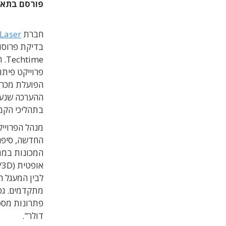
פורסם בתא
חברת
 Laser
בדיקת פרוסות
me
פרוייקט פית
הפועלת מכרמ
ההערכה שנעש
בתהליכי הקמ
מנהל הפרוייק
החדשה, סיפר 
המכונות במת
מתקדמים. גפן
פתרונות מספק
דולר".