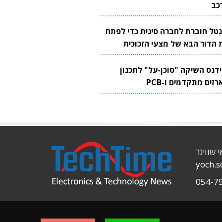
כב
נטל חוברת לחברה סינית כדי לפתח
 הדור הבא של מצעי הזכוכית
בבים
ידנס השיקה "סוכן-על" לתכנון
זים מתקדמים ו-PCB
י שוויגר
yoch.
054-7