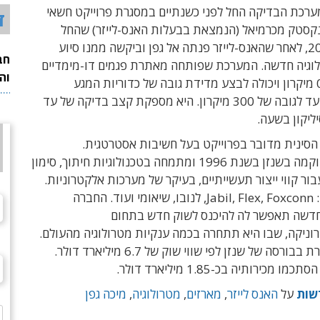
ערכת הבדיקה החל לפני כשנתיים במסגרת פרוייקט חשאי
ד
קסטק מכרמיאל (הנמצאת בבעלות האנס-לייזר) שהחל
בדצמבר 2018, לאחר שהאנס-לייזר פנתה אל גפן וביקשה ממנו סיוע
חב
לוגיה חדשה. המערכת שפותחה מאתרת פגמים דו-מימדיים
וה
בגודל של 0.5 מיקרון ויכולה לבצע מדידת גובה של כדוריות המגע
(Bumpers) עד לגובה של 300 מיקרון. היא מספקת קצב בדיקה של עד
הסינית מדובר בפרוייקט בעל חשיבות אסטרטגית.
האנס-לייזר הוקמה בשנזן בשנת 1996 ומתמחה בטכנולוגיות חיתוך, סימון
עבור קווי ייצור תעשייתיים, בעיקר של מערכות אלקטרוניות.
בין לקוחותיה: Jabil, Flex, Foxconn, לנובו, שיאומי ועוד. החברה
דשה תאפשר לה להיכנס לשוק חדש בתחום
וניקה, שבו היא תתחרה בכמה ענקיות מטרולוגיה מהעולם.
כיום היא נסחרת בבורסה של שנזן לפי שווי שוק של 6.7 מיליארד דולר.
שות
על
האנס לייזר
,
מארזים
,
מטרולוגיה
,
מיכה גפן