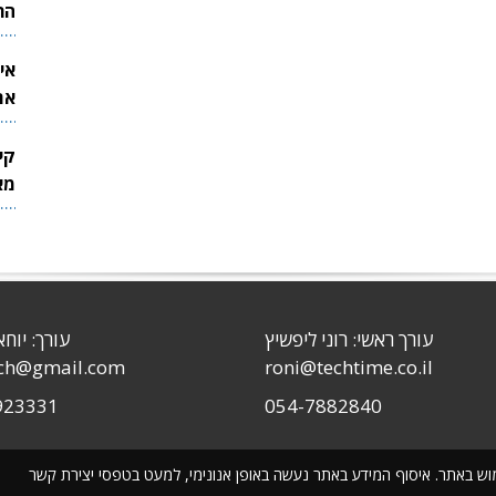
הר
אי
את
לש
קי
מאר
עורך ראשי: רוני ליפשיץ
עורך: יוחא
sch@gmail.com
roni@techtime.co.il
923331
054-7882840
שימוש באתר. איסוף המידע באתר נעשה באופן אנונימי, למעט בטפסי יצירת קשר