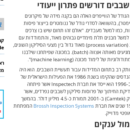
בבים דורשים פתרון ייעודי
26
 הגודל של הווייפרים האלה הם בקנה מידה של מיקרונים
א
מטר), בהשוואה לסדרי גודל של ננומטרים בייצור פיסות
דיות, כמו למשל מעבדים. "אולם זהו תחום שיש בו צרכים
 למשל מבנים תלת מימדיים גבוהים מאוד, והתמודדות עם
חוסר אחידות (process variation) מאוד גדול בין מצעי הסיליקון השונים,
InMode
אפילו כשהם מגיעים מאותה אצווה (batch). במכונה שפיתחנו שילבנו
יות של לימוד מכונה (machine learning)".
רא
ותק רב בתחום המדידות עבור תעשיית השבבים. הוא היה
מצט
בקבוצת המהנדסים שהקימו בשנת 1986 את הפעילות הישראלית של
חברת KLA. ב-1996 הוא ייסד את חברת Inspectech אשר פיתחה
דיקת החיתוך של פרוסות סיליקון לשבבים נפרדים, אשר
נמכרה לקמטק (Camtek) ב-2001 תמורת כ-4.5 מיליון דולר. בהמשך
Brossh Inspection Systems
המפתחת
ופטי מדוייק.
ול ענקים