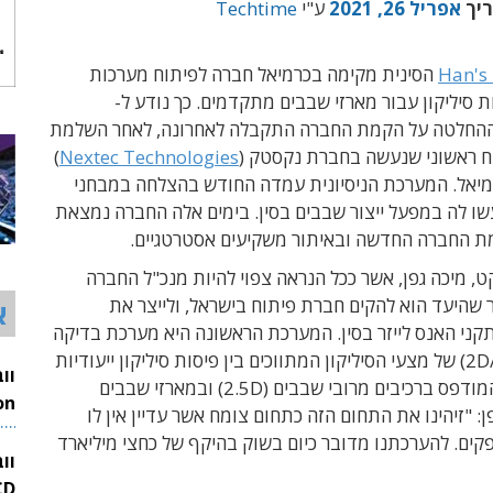
ריך
אפריל 26, 2021
ע"י
Techtime
Han's
הסינית מקימה בכרמיאל חברה לפיתוח מערכות
 סיליקון עבור מארזי שבבים מתקדמים. כך נודע ל-
Techti. ההחלטה על הקמת החברה התקבלה לאחרונה, לאחר השלמת
וח ראשוני שנעשה בחברת נקסטק (
Nextec Technologies
)
יאל. המערכת הניסיונית עמדה החודש בהצלחה במבחני
ו לה במפעל ייצור שבבים בסין. בימים אלה החברה נמצאת
ת החברה החדשה ובאיתור משקיעים אסטרטגיים.
ט, מיכה גפן, אשר ככל הנראה צפוי להיות מנכ"ל החברה
שהיעד הוא להקים חברת פיתוח בישראל, ולייצר את
א
קני האנס לייזר בסין. המערכת הראשונה היא מערכת בדיקה
אופטית (2D/3D) של מצעי הסיליקון המתווכים בין פיסות סיליקון ייעודיות
לבין המעגל המודפס ברכיבים מרובי שבבים (2.5D) ובמארזי שבבים
: "זיהינו את התחום הזה כתחום צומח אשר עדיין אין לו
26
ים. להערכתנו מדובר כיום בשוק בהיקף של כחצי מיליארד
וו