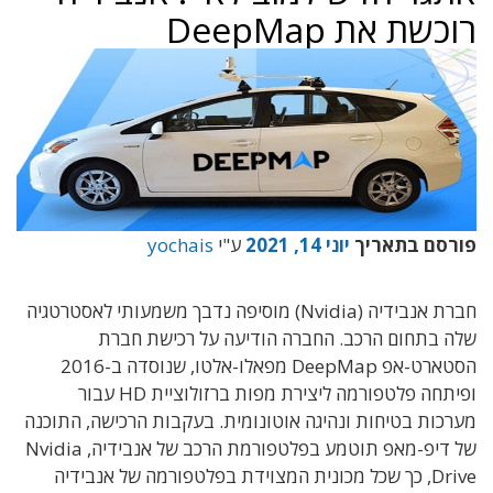
רוכשת את DeepMap
פורסם בתאריך
יוני 14, 2021
ע"י
yochais
חברת אנבידיה (Nvidia) מוסיפה נדבך משמעותי לאסטרטגיה
שלה בתחום הרכב. החברה הודיעה על רכישת חברת
הסטארט-אפ DeepMap מפאלו-אלטו, שנוסדה ב-2016
ופיתחה פלטפורמה ליצירת מפות ברזולוציית HD עבור
מערכות בטיחות ונהיגה אוטונומית. בעקבות הרכישה, התוכנה
של דיפ-מאפ תוטמע בפלטפורמת הרכב של אנבידיה, Nvidia
Drive, כך שכל מכונית המצוידת בפלטפורמה של אנבידיה