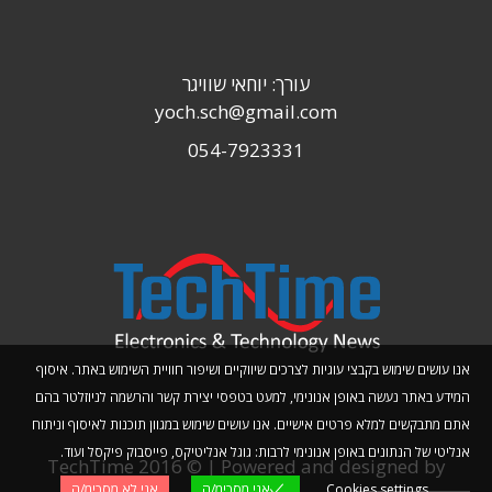
עורך: יוחאי שוויגר
yoch.sch@gmail.com
054-7923331
אנו עושים שימוש בקבצי עוגיות לצרכים שיווקיים ושיפור חוויית השימוש באתר. איסוף
המידע באתר נעשה באופן אנונימי, למעט בטפסי יצירת קשר והרשמה לניוזלטר בהם
אתם מתבקשים למלא פרטים אישיים. אנו עושים שימוש במגוון תוכנות לאיסוף וניתוח
אנליטי של הנתונים באופן אנונימי לרבות: גוגל אנליטיקס, פייסבוק פיקסל ועוד.
TechTime 2016 © | Powered and designed by
Cookies settings
אני מסכימ/ה
אני לא מסכימ/ה