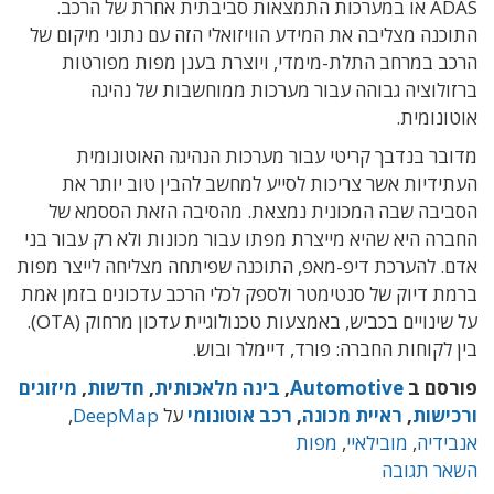
ADAS או במערכות התמצאות סביבתית אחרת של הרכב.
התוכנה מצליבה את המידע הוויזואלי הזה עם נתוני מיקום של
הרכב במרחב התלת-מימדי, ויוצרת בענן מפות מפורטות
ברזולוציה גבוהה עבור מערכות ממוחשבות של נהיגה
אוטונומית.
מדובר בנדבך קריטי עבור מערכות הנהיגה האוטונומית
העתידיות אשר צריכות לסייע למחשב להבין טוב יותר את
הסביבה שבה המכונית נמצאת. מהסיבה הזאת הססמא של
החברה היא שהיא מייצרת מפתו עבור מכונות ולא רק עבור בני
אדם. להערכת דיפ-מאפ, התוכנה שפיתחה מצליחה לייצר מפות
ברמת דיוק של סנטימטר ולספק לכלי הרכב עדכונים בזמן אמת
על שינויים בכביש, באמצעות טכנולוגיית עדכון מרחוק (OTA).
בין לקוחות החברה: פורד, דיימלר ובוש.
פורסם ב
Automotive
,
בינה מלאכותית
,
חדשות
,
מיזוגים
ורכישות
,
ראיית מכונה
,
רכב אוטונומי
על
DeepMap
,
אנבידיה
,
מובילאיי
,
מפות
השאר תגובה