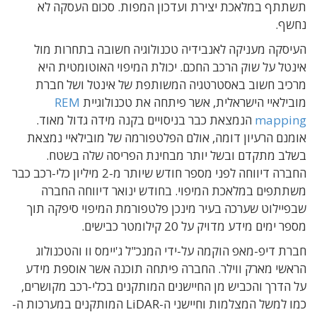
תשתתף במלאכת יצירת ועדכון המפות. סכום העסקה לא
נחשף.
העיסקה מעניקה לאנבידיה טכנולוגיה חשובה בתחרות מול
אינטל על שוק הרכב החכם. יכולת המיפוי האוטומטית היא
מרכיב חשוב באסטרטגיה המשותפת של אינטל ושל חברת
מובילאיי הישראלית, אשר פיתחה את טכנולוגיית
REM
mapping
הנמצאת כבר בניסויים בקנה מידה גדול מאוד.
אומנם הרעיון דומה, אולם הפלטפורמה של מובילאיי נמצאת
בשלב מתקדם ובשל יותר מבחינת הפריסה שלה בשטח.
החברה דיווחה לפני מספר חודש שיותר מ-2 מיליון כלי-רכב כבר
משתתפים במלאכת המיפוי. בחודש ינואר דיווחה החברה
שבפיילוט שערכה בעיר מינכן פלטפורמת המיפוי סיפקה תוך
מספר ימים מידע מדויק על 20 קילומטר כבישים.
חברת דיפ-מאפ הוקמה על-ידי המנכ"ל ג'יימס וו והטכנולוג
הראשי מארק ווילר. החברה פיתחה תוכנה אשר אוספת מידע
על הדרך והכביש מן החיישנים המותקנים בכלי-רכב מקושרים,
כמו למשל המצלמות וחיישני ה-LiDAR המותקנים במערכות ה-