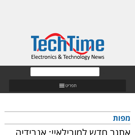
תפריט
מפות
אתגר חדש למובילאיי: אנבידיה