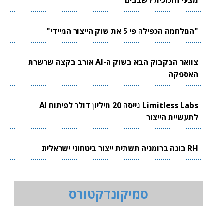
מצעי הזכוכית לשבבים
"המלחמה הכפילה פי 5 את שוק הייצור המיידי"
צוואר הבקבוק הבא בשוק ה-AI אורב בקצה שרשרת
האספקה
Limitless Labs גייסה 20 מיליון דולר לפיתוח AI
לתעשיית הייצור
RH בונה ברומניה תשתית ייצור ביטחוני ישראלית
סמיקונדקטורס