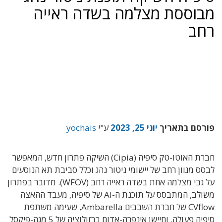
מבוססת מצלמה בשדה ראייה
רחב
פורסם בתאריך
יוני 25, 2023
ע"י
yochais
חברת האוטו-טק סיפיה (Cipia) השיקה פתרון חדש, המאפשר
לבסס מגוון רחב של יישומי ניטור נהג וכלל סביבת תא הנוסעים
על גבי מצלמה אחת בשדה ראייה רחב (WFOV). מדובר בפתרון
משולב, המתבסס על תוכנת ה-AI של סיפיה, מעבד ההאצה
CVflow של חברת השבבים Ambarella, שעימה משתפת
סיפיה פעולה, וחיישן אינפרה-אדום ברזולוציה של 5 מגה-פיקסל