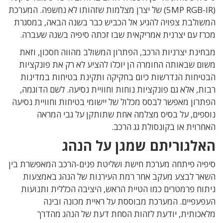
(5MP RGB-IR) של יצרן מצלמות שזהותו לא נחשפה. המערכת
המשולבת צפויה להגיע אל הכביש כבר בשנה הבאה, במסגרת
מכרז עם יצרנית אמריקאית שבו זכתה סיפיה בשנה שעברה.
מבחינת יצרניות הרכב, הפתרון המשולב מהווה חסכון, וזאת
משום שבאותה החומרה הן יוכלו להציע לא רק את פונקציות
הבטיחות הנדרשות כיום בחקיקה ותקינת בטיחות במדינות
רבות, אלא גם פונקציות נוחות וחוויית נסיעה. לשם הדוגמה,
הפתרון מאפשר לבסס מכלול של יישומי בטיחות וחוויית נסיעה
נוספים, על בסיס מצלמה אחת שתותקן על גבי המראה
האחרוית או בקונסולת גג הרכב.
האלגוריתם שמגן על הנהג
סיפיה פיתחה מערכת חישת ושליטת פנים-הרכב המאפשרת בין
השאר לבצע מעקב אחר רמת העירנות של הנהג באמצעות
ניתוח פרמטרים כמו הטיית הראש, היציבה הכללית ותנועות
העפעפיים. המערכת מבוססת על ראיית מכונה ובינה
מלאכותית, יודעת לזהות הסחת דעת של הנהג מהדרך