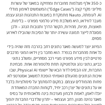
כ-350 אלף מצלמות מחוברות ומחזיקה במאגר של עשרות
מיליוני מקרי קצה ("Edge Cases") המשמשים לאימון מודלי
AI. לעומתה, Nauto מתמקדת בפענוח התנהגות הנהג עצמו.
מעבר לווידאו, היא משלבת מידע טלמטי מפורט – בלימות,
תאוצות, פניות, מהירות, הקשר הדרך ותגובות הנהג – ולכן
מסוגלת לייצר תמונה עשירה יותר של הסיבות שהובילו לאירוע
מסוים.
המיזוג יוצר למעשה מאגר נתונים רחב בהרבה מזה שהיה בידי
כל אחת מהחברות בנפרד. הוא מחבר בין וידאו המוני מרכבים
פרטיים לבין מידע מפורט מציי רכב מסחריים, ומשלב נתוני
כביש, נתוני נהג וטלמטיקה תחת פלטפורמה אחת. מבחינת
החברות, זהו הבסיס לדור הבא של יישומי Physical AI, שבו
איכות הנתונים מהעולם האמיתי הופכת למשאב אסטרטגי לא
פחות מהמודלים עצמם. במקום להסתמך על סימולציות בלבד
או על נתונים של יצרן רכב יחיד, לקוחות החברה המאוחדת
יוכלו לאמן, לאמת ולבחון מערכות בינה מלאכותית על בסיס
מאגר נהיגה מגוון, רחב ועצמאי – יתרון שלדברי החברות יהפוך