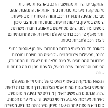
המתקבלים ישירות ממחשבי הרכב באמצעות מערכות
טלמטיקה. המערכת מנתחת בזמן אמת את התנהגות הנהג,
סביבת הנהיגה ותנועת הרכב, ומזהה הסחות דעת, עייפות,
שימוש בטלפון, בלימות חריפות, פניות חדות ומצבי סיכון
נוספים עוד לפני שהם מסתיימים בתאונה. החברה משרתת
יותר מאלף ציי רכב ברחבי העולם ומייעדת את פתרונותיה גם
ליצרני רכב ולחברות ביטוח.
לכאורה מדובר בשתי חברות מתחרות. שתיהן אוספות נתוני
נהיגה, מפעילות אלגוריתמים של ראייה ממוחשבת ומוכרות
פתרונות המבוססים על בינה מלאכותית לעולמות התחבורה,
הביטוח והבטיחות. אולם בפועל, כל אחת מהן בנתה התמחות
שונה.
Nexar מתמקדת באיסוף מאסיבי של נתוני וידאו מהעולם
האמיתי באמצעות מאות אלפי מצלמות דרך המחוברות לרשת
שלה. הנתונים משמשים לאימון מודלים של נהיגה אוטונומית,
לאימות מערכות ADAS, למיפוי כבישים וליישומי ערים חכמות.
כיום היא אוספת יותר מ-100 מיליון מייל נהיגה בחודש, מפעילה