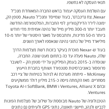
תנאי העסקה לא נחשפו.
עם השלמת העסקה יעמוד בראש החברה המאוחדת מנכ"ל
Nexar, צח גרינברגר, בעוד שמייסד ומנכ"ל Nauto, סטפן הק,
ימונה ליו"ר הדירקטוריון. לפי החברות, הפלטפורמה החדשה
תעבד יותר מ-300 מיליון מייל של נהיגה אמיתית מדי חודש
ביותר מ-50 מדינות, ותתבסס על מאגר היסטורי של יותר מ-10
מיליארד מייל של נתוני נהיגה שנאספו לאורך השנים.
בעוד ש-Nexar מוכרת בעיקר בזכות רשת מצלמות הדרך
שלה, Nauto פעלה עד כה בתחום מעט שונה. החברה,
שנוסדה ב-2015 בעמק הסיליקון על ידי סטפן הק – לשעבר
פרופסור באוניברסיטת סטנפורד ושותף בחברת הייעוץ
McKinsey – פיתחה מערכת AI לניהול בטיחות של ציי רכב
מסחריים. מאז הקמתה גייסה כ-215 מיליון דולר ממשקיעים
ובהם SoftBank, BMW i Ventures, Allianz X ו-Toyota AI
Ventures.
הטכנולוגיה של Nauto מבוססת על שילוב של מצלמות הפונות
לכביש ולנהג, חיישני תאוצה, נתוני GPS ולעיתים גם נתונים