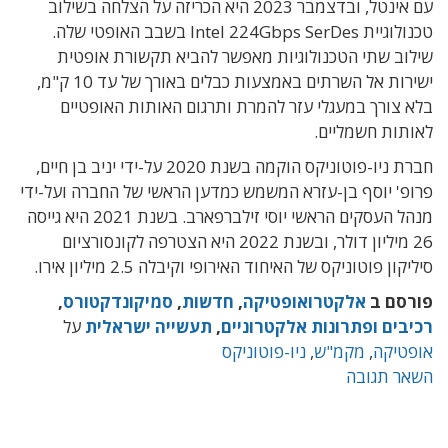
עם אינטל, ובדצמבר 2023 היא הכריזה על הצלחה בשילוב
טכנולוגיית Intel 224Gbps SerDes בשבב האופטי שלה.
שילוב שתי הטכנולוגיות מאפשר להביא תקשורת אופטית
ישירות אל השרתים באמצעות כבלים באורך של עד 10 ק"מ,
בלא צורך במעגלי עזר להמרת ותרגום האותות האופטיים
לאותות חשמליים.
חברת ניו-פוטוניקס הוקמה בשנת 2020 על-ידי יניב בן חיים,
פרופ' יוסף בן-עזרא המשמש כמדען הראשי של החברה ועל-ידי
מנהל העסקים הראשי יוסי זילברפארב. בשנת 2021 היא גייסה
26 מיליון דולר, ובשנת 2022 היא הצטרפה לקונסורציום
סיליקון פוטוניקס של האיחוד האירופי וקיבלה 2.5 מיליון אירו.
פורסם ב
אלקטרואופטיקה
,
חדשות
,
סמיקונדקטורס
,
רכיבים ופתרונות אלקטרוניים
,
תעשייה ישראלית
על
אופטיקה
,
מקמ"ש
,
ניו-פוטוניקס
השאר תגובה