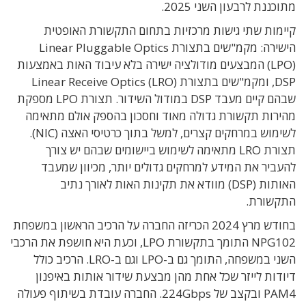
מתוכננת לרבעון השני 2025.
קיימות שתי גישות מרכזיות בתחום התקשורת האופטית
הישירה: מקמ"שים בתצורת Linear Pluggable Optics
(LPO) המבצעים מודולציה ישירה בלא עיבוד האות באמצעות
DSP, ומקמ"שים בתצורת Linear Receive Optics (LRO)
שבהם קיים מעבד DSP במודול השידור. תצורת LPO מספקת
מהירות תקשורת גדולה מאוד וחסכון בהספק אולם מתאימה
לשימוש במרחקים קצרים, למשל בתוך כרטיסי האצה (NIC).
תצורת LRO מתאימה לשימוש ביישומים שבהם יש צורך
להעביר את המידע למרחקים גדולים יותר, מכיוון שמעבד
האותות (DSP) מוודא את תקינות האות לאורך נתיב
התקשורת.
בחודש מרץ 2024 הכריזה החברה על הרכיב הראשון במשפחת
NPG102 התומך בתקשורת LPO, וכעת היא חושפת את הרכבי
השני במשפחה, התומך גם ב-LPO וגם ב-LRO. הרכיב כולל
דיודות לייזר שכל אחת מהן מבצעת שידור אותות באיפנון
PAM4 ובקצב של 224Gbps. החברה עובדת בשיתוף פעולה