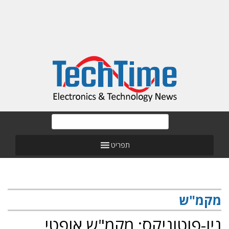
תפריט
מקמ"ש
ניו-פוטוניקס: מקמ"ש אופטי