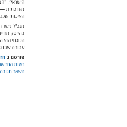
הישראלי. "ה
מערכתית — ג
האיכותי שכבר
מנכ"ל משרד ה
בהייטק מחיי
עבודה שבו ג
פורסם ב
חד
רשות החדשנ
השאר תגובה