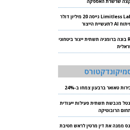
צה שרשרת האספקה
Limitless Labs גייסה 20 מיליון דולר
AI לתעשיית הייצור
RH בונה ברומניה תשתית ייצור ביטחוני
ראלית
מיקונדקטורס
רות טאואר ברבעון צמחו ב-24%
נטל מגבשת תשתית פעילות ייעודית
חום הרובוטיקה
נס ממנה את דין מרטין לראש חטיבת