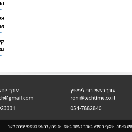
הר
אי
את
לש
קי
מאר
עורך ראשי: רוני ליפשיץ
עורך: יוחא
sch@gmail.com
roni@techtime.co.il
923331
054-7882840
שימוש באתר. איסוף המידע באתר נעשה באופן אנונימי, למעט בטפסי יצירת קשר