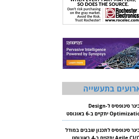
רועים בתעשייה
וובינר סינופסיס ל-Design
Optimization יתקיים ב-6 באוגוסט
20
בינר סינופסיס לתכנון שבבים במודל
Agile CI/CD יתקיים ב-4 באוגוסט