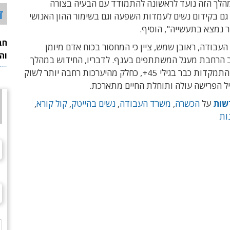
מהלך הזה נועד לראשונה להתמודד עם הבעיה בצורה
ד
ם בקידום נשים לעמדות השפעה וגם בשימור ההון האנושי
 נמצא בתעשייה", הוסיף.
חב
עבודה, ראובן שמש, ציין כי המחסור בכוח אדם מיומן
וה
ב הרחבת מעגל המשתתפים בענף. לדבריו, החידוש במהלך
הנוכחי הוא ההתמקדות כבר בגילי 45+, כחלק מהיערכות רחבה יותר לשוק
יל הפרישה עולה ותוחלת החיים מתארכת.
שות
על
הכשרה
,
משרד העבודה
,
נשים בהייטק
,
קול קורא
,
ות