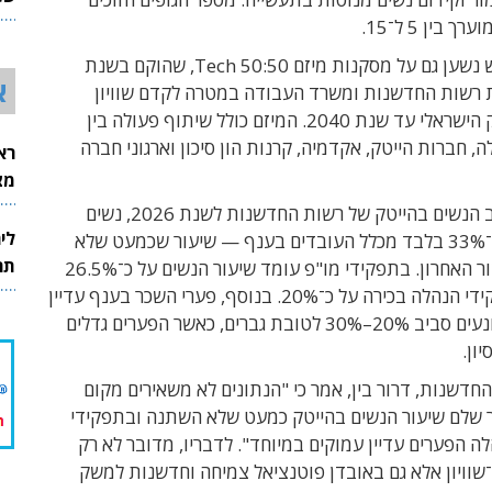
26
 בין 5 ל־15.
המהלך החדש נשען גם על מסקנות מיזם Tech 50:50, שהוקם בשנת
א
וזמת רשות החדשנות ומשרד העבודה במטרה לקדם שוויון
מגדרי בהייטק הישראלי עד שנת 2040. המיזם כולל שיתוף פעולה בין
 חברות הייטק, אקדמיה, קרנות הון סיכון וארגוני חברה
רא
מצט
לפי דו"ח מצב הנשים בהייטק של רשות החדשנות לשנת 2026, נשים
לי
מהוות כיום כ־33% בלבד מכלל העובדים בענף — שיעור שכמעט שלא
תר
השתנה בעשור האחרון. בתפקידי מו"פ עומד שיעור הנשים על כ־26.5%
בלבד, ובתפקידי הנהלה בכירה על כ־20%. בנוסף, פערי השכר בענף עדיין
משמעותיים ונעים סביב 20%–30% לטובת גברים, כאשר הפערים גדלים
ון.
חדשנות, דרור בין, אמר כי "הנתונים לא משאירים מקום
 שלם שיעור הנשים בהייטק כמעט שלא השתנה ובתפקידי
ה הפערים עדיין עמוקים במיוחד". לדבריו, מדובר לא רק
שוויון אלא גם באובדן פוטנציאל צמיחה וחדשנות למשק