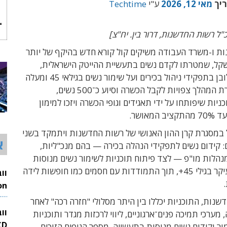
ריך
מאי 12, 2026
ע"י
Techtime
"ל רשות החדשנות, דרור בין. יח"צ]
ת ו-משרד העבודה משיקים קול קורא חדש בהיקף של יותר
ליון שקל, שמטרתו לקדם נשים בתעשיית ההייטק הישראלית,
בדגש על שילובן בתפקידי ניהול בכירים ועל שימור נשים בגילאי 45 ומעלה
בענף. במסגרת המהלך צפויות לקבל הכשרה וסיוע כ־500 נשים,
יות שיפותחו על ידי תאגידים וגופי הכשרה ויזכו למימון
מאושר.
 במסגרת קרן ההון האנושי של רשות החדשנות ויתמקד בשני
א
ם: קידום נשים לתפקידי הנהלה בכירה — בהם מנכ"ליות,
נהלות מו"פ — לצד פיתוח תוכניות לשימור נשים מנוסות
בתעשייה, בעיקר בגילי 45+, תוך התמודדות עם חסמים כמו חופשות לידה
26
שנות, התוכניות יכללו בין היתר מסלולי "חזרה רכה" לאחר
וו
מערכי תמיכה פנים־ארגוניים, ליווי לרכזות מגדר ותוכניות
מור וקידום נשים מנוסות בתעשייה. מספר הגופים הזוכים