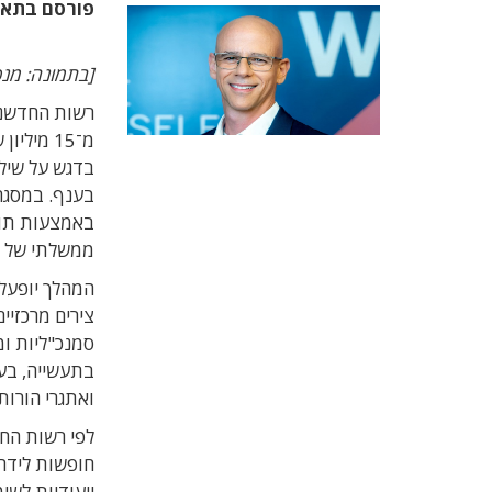
פורסם בתא
[בתמונה: מנכ
רשות החדשנו
מ־15 מי
באמצעות תוכנ
ממשלתי של עד 70% מהתקציב ה
המהלך יופעל
צירים מרכזיי
סמנכ"ליות ומ
ואתגרי הורות.
לפי רשות החד
חופשות לידה, 
ייעודיות לשי