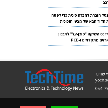
כב
נטל חוברת לחברה סינית כדי לפתח
 הדור הבא של מצעי הזכוכית
בבים
ידנס השיקה "סוכן-על" לתכנון
זים מתקדמים ו-PCB
י שוויגר
yoch.
054-7