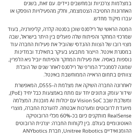
במצלמות צרכניות ובמחשבים ניידים. עם זאת, בשנים
האחרונות החטיבה הצטמצמה, וחלק מהפעילויות הופסקו או
עברו מיקוד מחדש.
המטה הראשי של רילסנס שוכן בסנטה קלרה, קליפורניה, בעוד
שמרכזי המחקר והפיתוח שלה פועלים בין היתר בישראל, שבה
מצוי רובו של הצוות ההנדסי שהוביל את פעילות החברה עוד
במסגרת אינטל. הייצור מתבצע בעיקר בתאילנד ובמדינות
נוספות באסיה. את פעילות המחקר והפיתוח יוביל גיא הלפרין,
שמונה לסמנכ"ל המו"פ של רילסנס לאחר שנים של הובלת
צוותים בתחום הראייה הממוחשבת באינטל.
לאחרונה החברה השיקה את מצלמת ה‑D555, המאפשרת
שידור עומק ונתונים יחד עם מתח באמצעות כבל יחיד (PoE),
ומשלבת שבב Vision SoC עם יכולות AI מובנות. המצלמה
מיועדת לרובוטים ומערכות אבטחה. להערכת החברה, מוצרי
RealSense מותקנים כיום בכ‑60% מכלי הרובוטיקה
האוטונומיים בעולם. בין לקוחות החברה: יצרנית הרובוטים
ההומנואידיים Unitree Robotics, חברת ANYbotics