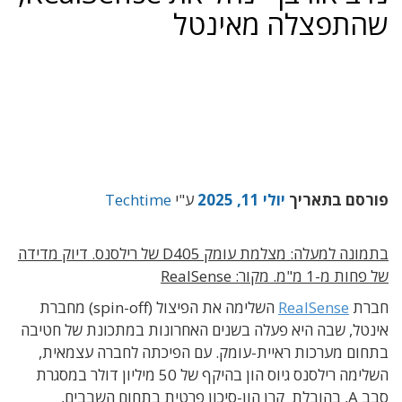
שהתפצלה מאינטל
פורסם בתאריך
יולי 11, 2025
ע"י
Techtime
בתמונה למעלה: מצלמת עומק D405 של רילסנס. דיוק מדידה
של פחות מ-1 מ"מ. מקור: RealSense
חברת
RealSense
השלימה את הפיצול (spin-off) מחברת
אינטל, שבה היא פעלה בשנים האחרונות במתכונת של חטיבה
בתחום מערכות ראיית-עומק. עם הפיכתה לחברה עצמאית,
השלימה רילסנס גיוס הון בהיקף של 50 מיליון דולר במסגרת
סבב A, בהובלת קרן הון-סיכון פרטית בתחום השבבים,