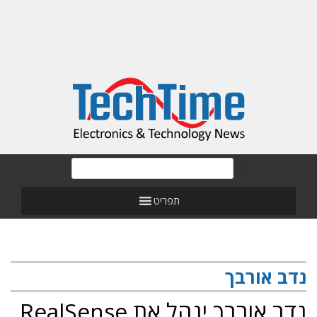
תפריט
נדב אורבך
נדב אורבך ינהל את RealSense,