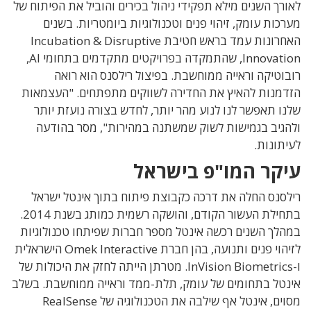
לאורך השנים מילא תפקידי ניהול בכירים והוביל את הפיתוח של
מערכות עומק, זיהוי פנים וטכנולוגיות ביומטריות. בשנים
האחרונות עמד בראש חטיבת Incubation & Disruptive
Innovation, שהתמקדה בפרויקטים מתקדמים בתחומי AI,
רובוטיקה וראייה ממוחשבת. בפיצול רילסנס הוא רואה
הזדמנות להאיץ את החדירה לשווקים מתפתחים. "העצמאות
שלנו תאפשר לנו לנוע מהר יותר, לחדש בצורה נועזת יותר
ולהגיב בגמישות לשוק שמשתנה במהירות", מסר בהודעה
לעיתונות.
עיקר המו"פ בישראל
רילסנס החלה את דרכה כקבוצת פיתוח בתוך אינטל ישראל
בתחילת העשור הקודם, והושקה רשמית כמותג בשנת 2014.
במהלך השנים רכשה אינטל מספר חברות שפיתחו טכנולוגיות
לזיהוי פנים ותנועה, בהן חברת Omek Interactive הישראלית
ו-InVision Biometrics. מטרתן הייתה לחזק את היכולות של
אינטל בתחומים של עומק, תלת-ממד וראייה ממוחשבת. בשלב
מסוים, אינטל אף שילבה את הטכנולוגיה של RealSense