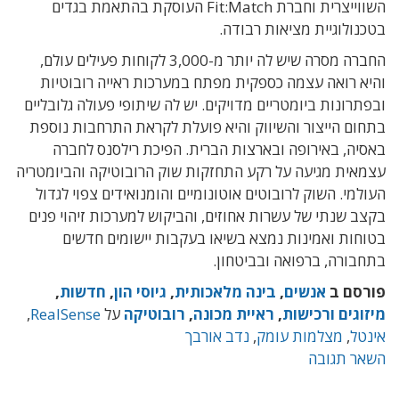
השווייצרית וחברת Fit:Match העוסקת בהתאמת בגדים
בטכנולוגיית מציאות רבודה.
החברה מסרה שיש לה יותר מ-3,000 לקוחות פעילים עולם,
והיא רואה עצמה כספקית מפתח במערכות ראייה רובוטיות
ובפתרונות ביומטריים מדויקים. יש לה שיתופי פעולה גלובליים
בתחום הייצור והשיווק והיא פועלת לקראת התרחבות נוספת
באסיה, באירופה ובארצות הברית. הפיכת רילסנס לחברה
עצמאית מגיעה על רקע התחזקות שוק הרובוטיקה והביומטריה
העולמי. השוק לרובוטים אוטונומיים והומנואידים צפוי לגדול
בקצב שנתי של עשרות אחוזים, והביקוש למערכות זיהוי פנים
בטוחות ואמינות נמצא בשיאו בעקבות יישומים חדשים
בתחבורה, ברפואה ובביטחון.
פורסם ב
אנשים
,
בינה מלאכותית
,
גיוסי הון
,
חדשות
,
מיזוגים ורכישות
,
ראיית מכונה
,
רובוטיקה
על
RealSense
,
אינטל
,
מצלמות עומק
,
נדב אורבך
השאר תגובה