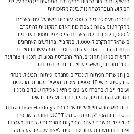
בהשקעות בייצור רכיבים מתקדמים, המונעים בין היתר על ידי
הביקוש הגובר לפתרונות בינה מלאכותית.
החברה מעסיקה כיום כ-700 עובדים בישראל. עם השלמת
מהלך הגיוס צפויה מצבת כוח האדם המקומית להתקרב
ל-1,000 עובדים. עם השלמת הגיוס צפוי מספר העובדים
בישראל להתקרב ל-1,000. במקביל, בחודשים האחרונים
הרחיבה החברה את פעילות הגיוס ופרסמה עשרות משרות
חדשות במגוון תחומים, החל מהנדסת מכונות, תכנון וייצור ועד
ניהול תוכניות, משאבי אנוש, IT ותמיכה טכנית.
בין המשרות הפתוחות נכללים מהנדסי פיתוח ותפעול, מנהלי
פרויקטים, אנשי IT, כספים, איכות, מפעילי מכונות, מרכיבים
ועובדי ייצור. בחברה מציינים כי היא מעסיקה עובדים ממגוון
מגזרים, בהם יהודים, ערבים, דרוזים ועולים חדשים.
UCT היא הזרוע הישראלית של חברת Ultra Clean Holdings,
הנסחרת בנאסד"ק תחת הסימול UCTT. החברה, שנוסדה
ב-1991, נחשבת לאחת הספקיות המרכזיות של תתי-מערכות
ופתרונות תשתית עבור יצרני ציוד לייצור שבבים. פעילותה