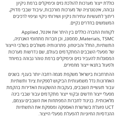
כוללת ייצור מערכות להולכת גזים וכימיקלים ברמת ניקיון
גבוהה, אינטגרציה של מערכות מורכבות, עיבוד שבבי מדויק,
ריתוך לתעשיות עתירות ניקיון ושירותי ניקוי וציפוי לרכיבים
המשמשים בחדרים נקיים.
לקוחות החברה כוללים בין היתר את אינטל, Applied
Materials, TSMC, סמסונג, וכן חברות מתחומי האנרגיה,
התשתיות, החלל והביטחון. פתרונותיה משולבים בשלבי הייצור
של מפעלי השבבים המתקדמים בעולם, שם נדרשות מערכות
המסוגלות להעביר גזים וכימיקלים ברמת טוהר גבוהה במיוחד
ולפעול בתנאי ייצור מחמירים.
ההתרחבות בישראל משקפת מגמה רחבה יותר בענף. בשנים
האחרונות גדל משמעותית הביקוש לספקיות ציוד ותשתיות
עבור תעשיית השבבים, בעקבות ההשקעות האדירות בהקמת
מפעלי ייצור חדשים ובקווי ייצור מתקדמים עבור שבבי בינה
מלאכותית. בניגוד לחברות המפתחות את השבבים עצמם,
UCT פועלת בשרשרת האספקה ומספקת את התשתיות
ההנדסיות החיוניות להפעלת מפעלי הייצור.