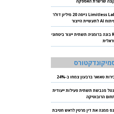
צה שרשרת האספקה
Limitless Labs גייסה 20 מיליון דולר
AI לתעשיית הייצור
RH בונה ברומניה תשתית ייצור ביטחוני
ראלית
מיקונדקטורס
רות טאואר ברבעון צמחו ב-24%
נטל מגבשת תשתית פעילות ייעודית
חום הרובוטיקה
נס ממנה את דין מרטין לראש חטיבת