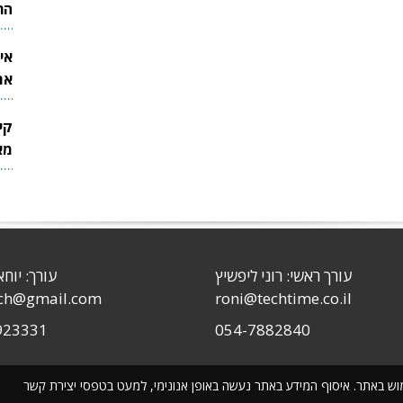
הר
אי
את
לש
קי
מאר
עורך ראשי: רוני ליפשיץ
עורך: יוחא
sch@gmail.com
roni@techtime.co.il
923331
054-7882840
שימוש באתר. איסוף המידע באתר נעשה באופן אנונימי, למעט בטפסי יצירת קשר