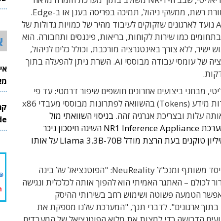
26
הכוללת תקשורת רשת, ממשקי ניהול, תמיכה בפריסה בענן או ב-Edge.
ה-Appliance נועד לארגונים שזקוקים לעיבוד מהיר של כמויות גדולות של
ות AI – בתחומים כמו שירות לקוחות, בריאות, פיננסים ותחבורה. הוא
א
 ישיר, ללא צורך באינטגרציה מורכבת, וכולל כלים לניהול,
ניטור ואוטומציה של עומסי עבודה מבוססי AI. השרת ניתן להפעלה בתוך
אי
מא
ליטי, מבחני ביצועים אחרונים חושפים שיפור דרמטי: עד פי
6.5 יותר יחידות מידע (Tokens) בהשוואה לפתרונות מבוססי מעבדי x86
ותה עלות ובצריכת אנרגיה זהה.
בניסוי השוואתי מול
InMode
שרתי x86, מערכת NR1 Inference Appliance השיגה חיסכון ניכר
בעלות לכל מיליון טוקנים בעת הרצת מודל Llama 3.3B-70B על אותו
משה תנך, מייסד משותף ומנכ"ל NeuReality: "הפוטנציאל של בינה
ר לכולם – האתגר האמיתי הוא להפוך אותה לכלכלית ונגישה
אפשר הטמעה פשוטה ושימוש רחב בשירותי ההיסק
inferenc) בתוך ארגונים". לדברי תנך, "המערכת שלנו מספקת את
עים הדרושה כדי למצות את מלוא הפוטנציאל של המעבדים