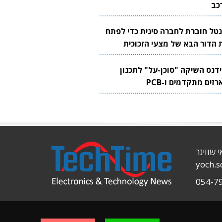
כב
נטל חוברת לחברה סינית כדי לפתח
 הדור הבא של מצעי הזכוכית
בבים
ידנס השיקה "סוכן-על" לתכנון
זים מתקדמים ו-PCB
י שוויגר
yoch.
054-7