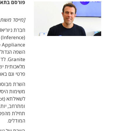
פורסם בתא
[מייסד משותף 
(e
nite
פרטי וגם באת
משימות היסק
ומתרחב, יותר
המודלים.