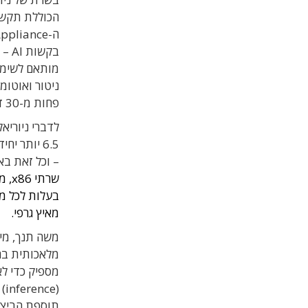
בקש
מותאם לשימוש
פחות מ-30 דקות.
לדברי ניוריא
– וכל זאת בא
מאיץ גרפי.
מלאכותית ברו
מספיק כדי ל
(e
תוספת הביצו