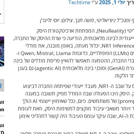
ריך
יולי 1, 2025
ע"י
Techtime
ומנכ"ל ניוריאליטי, משה תנך. צילום: יוסי זליגר]
חברת ניוריאליטי (NeuReality), המפתחת ארכיטקטורת היסק
Inferenc) ייעודית לבינה מלאכותית, הודיעה כי שרת ההיסק של החברה,
NR1 Inference Appliance, יכלול מעתה, באופן מובנה, את מודלי
השפה הגדולים (LLMs) הפופולריים, כדוגמת Qwen, Mistral, Llama ו-
Gra. לדברי החברה, ההטמעה תאפשר להאיץ פריסת מודלים של בינה
מלאכותית יוצרת (GenAI) וסוכני בינה מלאכותית (agentic AI) גם בענן
ר הלקוח.
א
השרת מבוסס על שבב ה-NR1, מעבד ייעודי שפיתחה החברה לביצוע
. היסק הינו הפעולה שבה המודל מפיק תשובה במענה
לשאילתא (prompt) של משתמשים. כיום, ככל שאימוץ יישומי AI הולך
 ויותר משאבי עיבוד מוקצים למשימות היסק, וזאת לעומת
תחילת מהפכת ה-AI, שבה עיקר עומס העיבוד היה קשור לתהליכי אימון
26
וו
בשרת של ניוריאליטי, שבב ה-NR-1 משולב בתוך מערכת חומרה מלאה