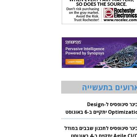
רועים בתעשייה
וובינר סינופסיס ל-Design
Optimization יתקיים ב-6 באוגוסט
20
בינר סינופסיס לתכנון שבבים במודל
Agile CI/CD יתקיים ב-4 באוגוסט