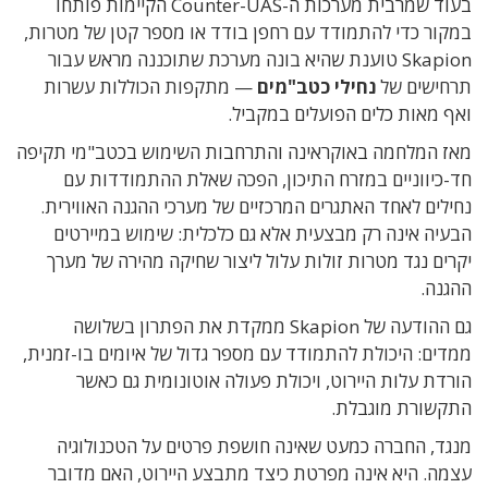
בעוד שמרבית מערכות ה-Counter-UAS הקיימות פותחו
במקור כדי להתמודד עם רחפן בודד או מספר קטן של מטרות,
Skapion טוענת שהיא בונה מערכת שתוכננה מראש עבור
תרחישים של
נחילי כטב"מים
— מתקפות הכוללות עשרות
ואף מאות כלים הפועלים במקביל.
מאז המלחמה באוקראינה והתרחבות השימוש בכטב"מי תקיפה
חד-כיווניים במזרח התיכון, הפכה שאלת ההתמודדות עם
נחילים לאחד האתגרים המרכזיים של מערכי ההגנה האווירית.
הבעיה אינה רק מבצעית אלא גם כלכלית: שימוש במיירטים
יקרים נגד מטרות זולות עלול ליצור שחיקה מהירה של מערך
ההגנה.
גם ההודעה של Skapion ממקדת את הפתרון בשלושה
ממדים: היכולת להתמודד עם מספר גדול של איומים בו-זמנית,
הורדת עלות היירוט, ויכולת פעולה אוטונומית גם כאשר
התקשורת מוגבלת.
מנגד, החברה כמעט שאינה חושפת פרטים על הטכנולוגיה
עצמה. היא אינה מפרטת כיצד מתבצע היירוט, האם מדובר