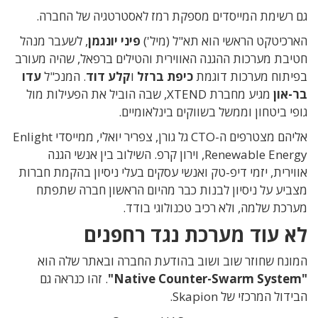
גם רשימת המייסדים מספקת רמז לאסטרטגיה של החברה.
הארכיטקט הראשי הוא תא"ל (מיל')
פיני יונגמן
, לשעבר מנהל
חטיבת מערכות ההגנה האווירית והטילים ברפאל, שהיה מעורב
בפיתוח מערכות דוגמת
כיפת ברזל
ו
קלע דוד
. המנכ"ל
עדו
בר-און
מגיע מחברת XTEND, שבה הוביל את הפעילות מול
גופי ביטחון וממשל בשווקים בינלאומיים.
אליהם מצטרפים ה-CTO גל גורן, צפריר יואלי, ממייסדי Enlight
Renewable Energy, וירון קרפ. השילוב בין אנשי הגנה
אווירית, יזמי דיפ-טק ואנשי עסקים בעלי ניסיון בהקמת חברות
מצביע על ניסיון לבנות כבר מהיום הראשון חברה שתפתח
מערכת שלמה, ולא רכיב טכנולוגי בודד.
לא עוד מערכת נגד רחפנים
המונח שחוזר שוב ושוב בהודעת החברה ובאתר שלה הוא
"Native Counter-Swarm System"
. זהו כנראה גם
הבידול המרכזי של Skapion.