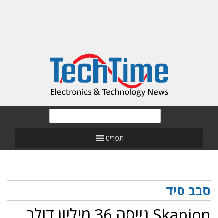
תפריט
סבב סיד
Skapion גייסה 36 מיליון דולר