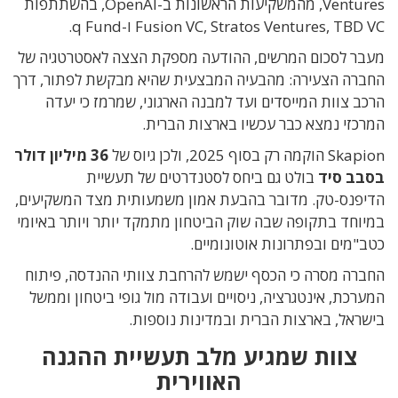
Ventures, מהמשקיעות הראשונות ב-OpenAI, בהשתתפות
Fusion VC, Stratos Ventures, TBD VC ו-q Fund.
מעבר לסכום המרשים, ההודעה מספקת הצצה לאסטרטגיה של
החברה הצעירה: מהבעיה המבצעית שהיא מבקשת לפתור, דרך
הרכב צוות המייסדים ועד למבנה הארגוני, שמרמז כי יעדה
המרכזי נמצא כבר עכשיו בארצות הברית.
Skapion הוקמה רק בסוף 2025, ולכן גיוס של
36 מיליון דולר
בסבב סיד
בולט גם ביחס לסטנדרטים של תעשיית
הדיפנס-טק. מדובר בהבעת אמון משמעותית מצד המשקיעים,
במיוחד בתקופה שבה שוק הביטחון מתמקד יותר ויותר באיומי
כטב"מים ובפתרונות אוטונומיים.
החברה מסרה כי הכסף ישמש להרחבת צוותי ההנדסה, פיתוח
המערכת, אינטגרציה, ניסויים ועבודה מול גופי ביטחון וממשל
בישראל, בארצות הברית ובמדינות נוספות.
צוות שמגיע מלב תעשיית ההגנה
האווירית