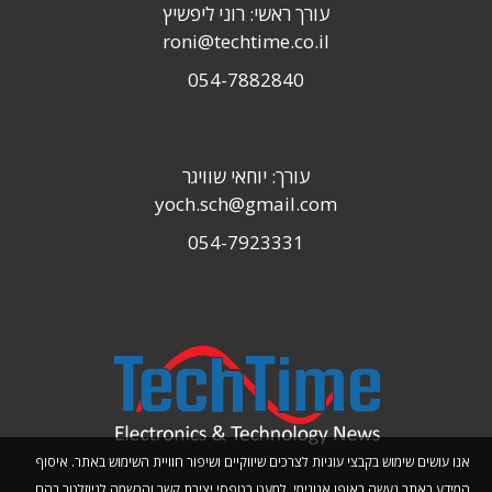
עורך ראשי: רוני ליפשיץ
roni@techtime.co.il
054-7882840
עורך: יוחאי שוויגר
yoch.sch@gmail.com
054-7923331
אנו עושים שימוש בקבצי עוגיות לצרכים שיווקיים ושיפור חוויית השימוש באתר. איסוף
המידע באתר נעשה באופן אנונימי, למעט בטפסי יצירת קשר והרשמה לניוזלטר בהם