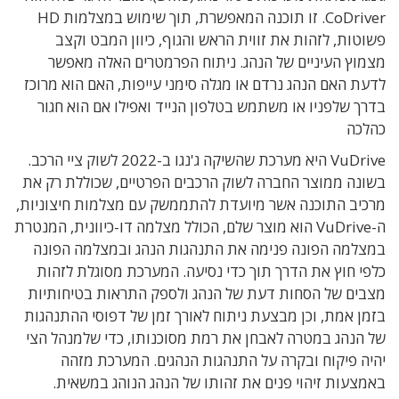
CoDriver. זו תוכנה המאפשרת, תוך שימוש במצלמות HD
פשוטות, לזהות את זווית הראש והגוף, כיוון המבט וקצב
מצמוץ העיניים של הנהג. ניתוח הפרמטרים האלה מאפשר
לדעת האם הנהג נרדם או מגלה סימני עייפות, האם הוא מרוכז
בדרך שלפניו או משתמש בטלפון הנייד ואפילו אם הוא חגור
כהלכה
VuDrive היא מערכת שהשיקה ג'נגו ב-2022 לשוק ציי הרכב.
בשונה ממוצר החברה לשוק הרכבים הפרטיים, שכוללת רק את
מרכיב התוכנה אשר מיועדת להתממשק עם מצלמות חיצוניות,
ה-VuDrive הוא מוצר שלם, הכולל מצלמה דו-כיוונית, המנטרת
במצלמה הפונה פנימה את התנהגות הנהג ובמצלמה הפונה
כלפי חוץ את הדרך תוך כדי נסיעה. המערכת מסוגלת לזהות
מצבים של הסחות דעת של הנהג ולספק התראות בטיחותיות
בזמן אמת, וכן מבצעת ניתוח לאורך זמן של דפוסי ההתנהגות
של הנהג במטרה לאבחן את רמת מסוכנותו, כדי שלמנהל הצי
יהיה פיקוח ובקרה על התנהגות הנהגים. המערכת מזהה
באמצעות זיהוי פנים את זהותו של הנהג הנוהג במשאית.