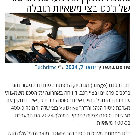
של ג'נגו בצי משאיות תובלה
פורסם בתאריך
ינואר 7, 2024
ע"י
Techtime
חברת ג'נגו (Jungo) מנתניה, המפתחת פתרונות ניטור נהג
ברכבים פרטיים ובציי רכב, דיווחה באחרונה על הסכם משמעותי
עם חברת התובלה הישראלית "סוסנה מובינג", אשר תתקין את
מערכת ניטור הנהג והדרך VuDrive בצי שלה, המונה כ-400
משאיות. סוסנה צפויה להתקין במהלך 2024 את המערכת
בכ-100 משאיות.
ג'נגו מפתחת מערכות ניטור נהג (DMS). מוצר הדגל שלה הוא