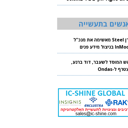
20
נשים בתעשייה
קרן Steel מאשימה את מנכ"ל
 בניצול מידע פנים
ש המוסד לשעבר, דוד ברנע,
רף ל-Ondas