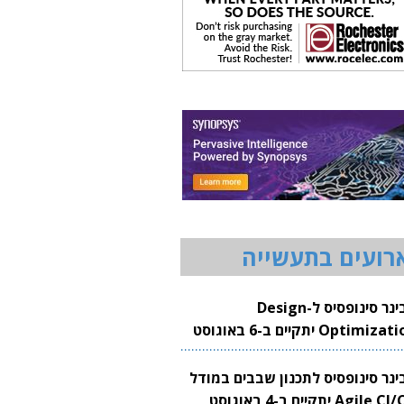
רועים בתעשייה
וובינר סינופסיס ל-Design
Optimization יתקיים ב-6 באוגוסט
20
בינר סינופסיס לתכנון שבבים במודל
Agile CI/CD יתקיים ב-4 באוגוסט