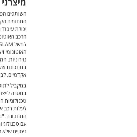
מיצרני 
השותפים הפוט
התחומים הקשו
יכולת עיבוד 
הרכב האוטונו
למשל
SLAM
האוטונומי וי
נוירוניות. ה
במתכונת של 
אקדמיים, לבי
במקביל לתוכ
במטרה לייצר 
טכנולוגיות ח
לעלות רכב או
התחבורה. "ב
עם טכנולוגיו
ניסויים שלא 