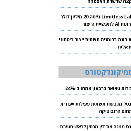
צה שרשרת האספקה
Limitless Labs גייסה 20 מיליון דולר
AI לתעשיית הייצור
RH בונה ברומניה תשתית ייצור ביטחוני
ראלית
מיקונדקטורס
רות טאואר ברבעון צמחו ב-24%
נטל מגבשת תשתית פעילות ייעודית
חום הרובוטיקה
נס ממנה את דין מרטין לראש חטיבת