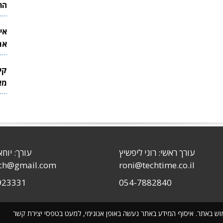
הר
אי
את
לש
קי
מאר
עורך ראשי: רוני ליפשיץ
עורך: יוחא
sch@gmail.com
roni@techtime.co.il
923331
054-7882840
שימוש באתר. איסוף המידע באתר נעשה באופן אנונימי, למעט בטפסי יצירת קשר