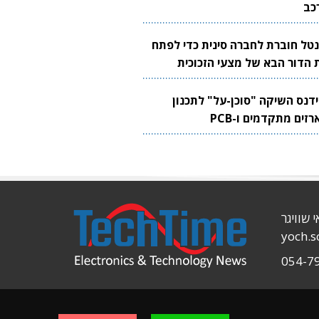
כב
נטל חוברת לחברה סינית כדי לפתח
 הדור הבא של מצעי הזכוכית
בבים
ידנס השיקה "סוכן-על" לתכנון
זים מתקדמים ו-PCB
י שוויגר
yoch.
054-7