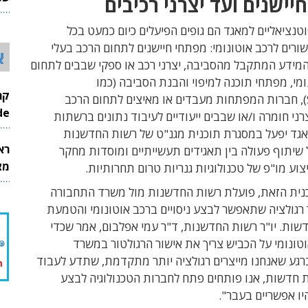
חיישנים ועד יצרני רכיבים
26
נציאליים למאגד הם גופים הפיעלים כיום כמעט בכל
רים לרכב אוטונומי: מפתחי חיישנים לתחום הרכב בעלי
א
המידע המתקבל מהסביבה, יצרני רכב או ספקי שבבים לתחום
מי, מפתחי תוכנה למיפוי והבנת הסביבה (כמו
), חברות המפתחות מעבדים או מאיצים לתחום הרכב
InMode
צרני חומרה ו/או שבבים ייעודיים לעיבוד נתונים ברשתות
מאגד יפעל במסגרת תוכנית מגנ"ט של רשות החדשנות
רא
שיתוף פעולה בין תאגידים תעשייתיים ומוסדות מחקר
מצט
צוע מו"פ של טכנולוגיות גנריות טרום תחרותיות
.
נית הזאת, פועלת רשות החדשנות מול משרד התחבורה
רגולציה שתאפשר לבצע ניסויים ברכב אוטונומי והטמעת
דשות. יו"ר רשות החדשנות, ד"ר עמי אפלבום, אמר שכדי
טונומי על הכביש צריך את אישור הרגולטור במשרד
רגע שאנחנו מייצרים רגולציה יותר מתקדמת, שתדע לעבוד
ת חדשות, אנו פותחים פתח לחברות הטכנולוגיה לבצע
היו אפשריים בעבר".