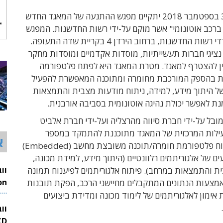
ביום שני, ה-3 בספטמבר 2018 יתקיים מפגש ההתנעה של המאגד החדש
ברכב אוטונומי" אשר מוקם על-ידי רשות החדשנות. המפגש
יתקיים במשרדי רשות החדשנות, ברחוב הירדן 4 בקריית שדה התעופה.
 נציגי חברות תעשייתיות, מוסדות אקדמיים ומוסדות מחקר
ין להצטרף למאגד. מטרת המאגד היא לפתח פלטפורמה
ית בהספק המורכבת מחומרה ומתוכנה המאפשרת להפעיל
ל היתוך מידע, למידה, ניתוח מודעות מצבית והתמצאות
ת לאפשר יכולת נהיגה אוטונומית בסביבה אורבנית.
בל על-ידי חברת סיווה מהרצליה ועל-ידי חברת אלביט
ילות המרכזית של המאגד מתוכננת להתמקד במספר
א
תחומים: פיתוח פלטפורמת חומרה/תוכנה משובצת מחשב (Embedded)
ם של אלגוריתמים רלוונטיים (היתוך מידע, למידת מכונה,
ת והתמצאות במרחב). פיתוח אלגוריתמים לפיענוח תמונה
מצעות הנתונים המתקבלים מחיישני הרכב, הפקת תובנות
26
 אימון לאלגוריתמים של לימוד מכונה ומדידת ביצועים
וו