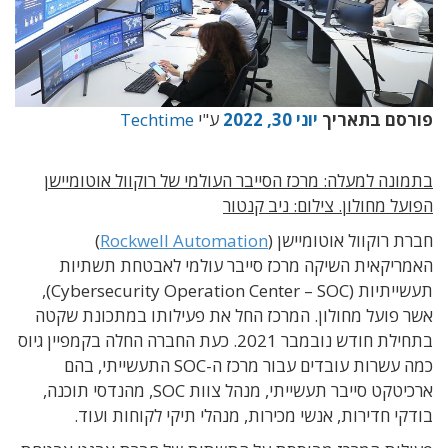
סם בתאריך
יוני 30, 2022
ע"י
Techtime
ונה למעלה: מרכז הסייבר העולמי של רוקוול אוטומיישן
על מחולון. צילום: ניב קנטור
ת רוקוול אוטומיישן (
Rockwell Automation
)
ריקאית השיקה מרכז סייבר עולמי לאבטחת תשתיות
תעשייתיות (Cybersecurity Operation Center – SOC),
 פועל מחולון. המרכז החל את פעילותו במתכונת שקטה
בתחילת חודש נובמבר 2021. כעת החברה החלה בקמפיין גיוס
כמה עשרות עובדים עבור מרכז ה-SOC התעשייתי, בהם
ארכיטקט סייבר תעשייתי, מנהל צוות SOC, מהנדסי תוכנה,
קי חדירות, אנשי מכירות, מנהלי תיקי לקוחות ועוד.