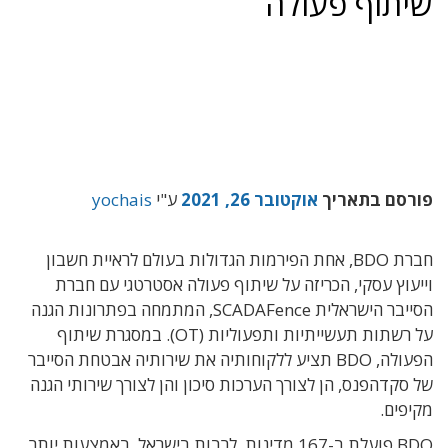
תוף פעולה
סם בתאריך
אוקטובר 26, 2021
ע"י
yochais
חברת BDO, אחת הפירמות הגדולות בעולם לראיית חשבון
עוץ עסקי, הכריזה על שיתוף פעולה אסטרטגי עם חברת
הסייבר הישראלית SCADAFence, המתמחה בפתרונות הגנה
על רשתות תעשייתיות ותפעוליות (OT). במסגרת שיתוף
הפעולה, BDO תציע ללקוחותיה את שירותיה אבטחת הסייבר
סקדהפנס, הן לצורך הערכות סיכון והן לצורך שירותי הגנה
פים.
BDO פועלת ב-167 מדינות, לרבות בישראל, באמצעות יותר