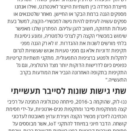
צרת הפרדה בין תשתיות הייצור לאינטרנט, ואילו אנחנו
קים הגנה ברמת הבקר או החיישן. מאחר שלטכנאים או
ים עשויה לעיתים להיות גישה למכשירי-הקצה, למשל בעת
לות תחזוקה, חשוב להגן עליהם. הפתרון שלנו מאפשר
וש במכשירי הקצה רק לצרכי טלמטריה, ומונע ניסיונות
י מורשים לשנות את ההגדרות. זו לא רק הגנה מפני
פות זדוניות אלא גם מפני טעויות אנוש שעשויות לגרום
לות ולפגוע ברציפות התפעולית. מתקני תשתיות קריטיות
פים כיום לדרישות הדוקות יותר מצד הרגולציה, וגם גל
יפות בתקופה האחרונה הגביר את המודעות בקרב
שייה."
י גישות שונות לסייבר תעשייתי
ננו-לוק, שהוקמה ב-2016, פיתחה טכנולוגיה המגינה על רכיבי
 ממתקפות סייבר ומתקפות פנים-ארגוניות, על-ידי חסימת
יבה לזיכרון מכשיר הקצה ויצירת ערוץ מאובטח לעדכוני
קושחה. הדבר חיוני במיוחד להתקני IoT, אשר מבוססים על
חת מערכות קריטיות בפני רשתות תקשורת רבות, שרמת