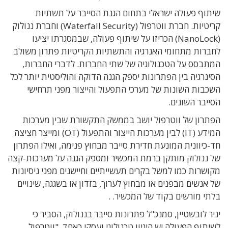
וף פעולה ישראלי בתחום הגנת הסייבר על תשתיות
קריטיות. חברת ווטרפול (Waterfall Security) וחברת ננולוק
(NanoLock) הכריזו על שיתוף פעולה, שבמסגרתו יציעו
רות מתחומי האנרגיה והתשתיות הקריטיות פתרון משולב
בסס על הטכנולוגיה של שתי החברות. לדברי החברות,
נרגיה בין הפתרונות יספק הגנה הדוקה והוליסטית יותר לכל
בות השונות של מערכי התפעול והייצור מפני תרחישי
יבר השונים.
רון של ווטרפול יושב בממשק התקשורת שבין מערכות
המידע (IT) לבין מערכות הייצור והתפעול (OT) ומייצר חציצה
כיוונית המונעת חדירת סייבר מבחוץ פנימה, ואילו הפתרון
ננולוק מותקן ברמת המכשיר ומספק הגנה על מערכות-קצה
שרות כמו למשל בקרים תעשייתיים וחיישנים מפני ניסיונות
אנשים מבפנים או מבחוץ לערוך, בזדון או בשגגה, שינויים
י מורשים בקוד של המכשיר. .
 לובשטיין, סמנכ"ל פתרונות סייבר בננולוק, הסביר כי
תוף הפעולה יש היגיון טכנולוגי ועסקי כאחד. "ווטרפול