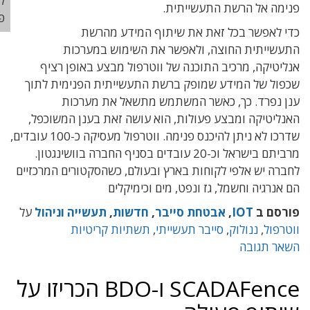
ליאור
מה אל הרשת התעשייתית.
פרנקל
 לאפשר בכל זאת את שיתוף המידע מהרשת
שייתית החוצה, ולאפשר את השימוש במערכות
יטיקה, מרכיב התוכנה של ווטרפול מבצע באופן רציף
ול של המידע שמופק ברשת התעשייתית הפנימית לתוך
 נפרד. כך, כאשר המשתמש מתשאל את מערכות
ליטיקה ומבצע פעולות, הוא עושה זאת בענן המשוכפל,
שדרכו לא ניתן להיכנס פנימה. ווטרפול מעסיקה כ-100 עובדים,
מרביתם בישראל וכ-20 עובדים בסניף החברה בוושינגטון.
רה יש אלפי לקוחות בארץ ובעולם, כשהסקטורים המרכזיים
אנרגיה וחשמל, גז ונפט, מים וכימיקלים
סם ב
IOT
,
אבטחת סייבר
,
חדשות
,
תעשייה וניהול
על
רפול
,
ננולוק
,
סייבר תעשייתי
,
תשתיות קריטיות
ר תגובה
SCADAFence ו-BDO הכריזו על