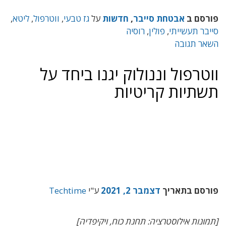
סם ב
אבטחת סייבר
,
חדשות
על
גז טבעי
,
ווטרפול
,
ליטא
,
בר תעשייתי
,
פולין
,
רוסיה
ר תגובה
טרפול וננולוק יגנו ביחד על
תיות קריטיות
סם בתאריך
דצמבר 2, 2021
ע"י
Techtime
ונות אילוסטרציה: תחנת כוח, ויקיפדיה]