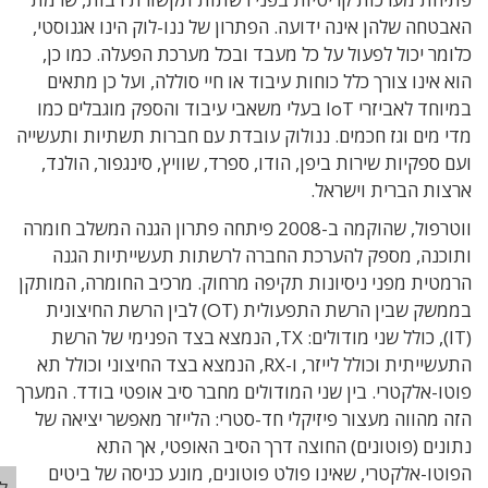
טחה שלהן אינה ידועה. הפתרון של ננו-לוק הינו אגנוסטי,
מר יכול לפעול על כל מעבד ובכל מערכת הפעלה. כמו כן,
אינו צורך כלל כוחות עיבוד או חיי סוללה, ועל כן מתאים
במיוחד לאביזרי IoT בעלי משאבי עיבוד והספק מוגבלים כמו
 מים וגז חכמים. ננולוק עובדת עם חברות תשתיות ותעשייה
ספקיות שירות ביפן, הודו, ספרד, שוויץ, סינגפור, הולנד,
ות הברית וישראל.
ווטרפול, שהוקמה ב-2008 פיתחה פתרון הגנה המשלב חומרה
כנה, מספק להערכת החברה לרשתות תעשייתיות הגנה
טית מפני ניסיונות תקיפה מרחוק. מרכיב החומרה, המותקן
בממשק שבין הרשת התפעולית (OT) לבין הרשת החיצונית
(IT), כולל שני מודולים: TX, הנמצא בצד הפנימי של הרשת
התעשייתית וכולל לייזר, ו-RX, הנמצא בצד החיצוני וכולל תא
ו-אלקטרי. בין שני המודולים מחבר סיב אופטי בודד. המערך
 מהווה מעצור פיזיקלי חד-סטרי: הלייזר מאפשר יציאה של
נים (פוטונים) החוצה דרך הסיב האופטי, אך התא
טו-אלקטרי, שאינו פולט פוטונים, מונע כניסה של ביטים