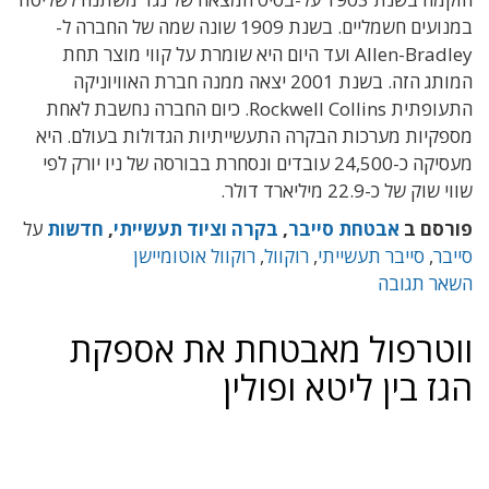
במנועים חשמליים. בשנת 1909 שונה שמה של החברה ל-
Allen-Bradley ועד היום היא שומרת על קווי מוצר תחת
המותג הזה. בשנת 2001 יצאה ממנה חברת האוויוניקה
התעופתית Rockwell Collins. כיום החברה נחשבת לאחת
קיות מערכות הבקרה התעשייתיות הגדולות בעולם. היא
מעסיקה כ-24,500 עובדים ונסחרת בבורסה של ניו יורק לפי
ק של כ-22.9 מיליארד דולר.
סם ב
אבטחת סייבר
,
בקרה וציוד תעשייתי
,
חדשות
על
בר
,
סייבר תעשייתי
,
רוקוול
,
רוקוול אוטומיישן
ר תגובה
טרפול מאבטחת את אספקת
ז בין ליטא ופולין