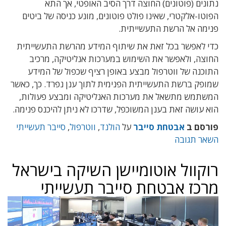
נים (פוטונים) החוצה דרך הסיב האופטי, אך התא
טו-אלקטרי, שאינו פולט פוטונים, מונע כניסה של ביטים
מה אל הרשת התעשייתית.
 לאפשר בכל זאת את שיתוף המידע מהרשת התעשייתית
צה, ולאפשר את השימוש במערכות אנליטיקה, מרכיב
כנה של ווטרפול מבצע באופן רציף שכפול של המידע
פק ברשת התעשייתית הפנימית לתוך ענן נפרד. כך, כאשר
תמש מתשאל את מערכות האנליטיקה ומבצע פעולות,
 עושה זאת בענן המשוכפל, שדרכו לא ניתן להיכנס פנימה.
סם ב
אבטחת סייבר
על
הולנד
,
ווטרפול
,
סייבר תעשייתי
ר תגובה
קוול אוטומיישן השיקה בישראל
כז אבטחת סייבר תעשייתי