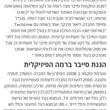
וע התקפות סייבר מצד רוסיה על רקע המלחמה באוקראינה
נקציות שבכוונת האיחוד האירופי להטיל על ייבוא גז
סיה, דבר שעשוי לגרור תגובת נגד מצד רוסיה. מנכ"ל
ומייסד החברה, ליאור פרנקל, אמר בשיחה עם Techtime:
ירופה ישנה הבנה הולכת וגוברת בצורך לחזק את חומת
ה הסייבר על תשתיות קריטיות. המגמה הזו החלה עוד לפני
חמה, על רקע שורה של תקריות סייבר על תשתיות גז, אבל
 ספק שהמלחמה הפכה את זה לכורח המציאות. אנחנו
רבים בעוד מספר פרויקטים דומים באזור."
נת סייבר ברמה הפיזיקלית
ווטרפול הוקמה ב-2008. הפתרון של החברה, המשלב חומרה
כנה, מספק להערכת החברה לרשתות תעשייתיות הגנה
טית מפני ניסיונות תקיפה מרחוק. מרכיב החומרה, המותקן
בממשק שבין הרשת התפעולית (OT) לבין הרשת החיצונית
(IT), כולל שני מודולים: TX, הנמצא בצד הפנימי של הרשת
התעשייתית וכולל לייזר, ו-RX, הנמצא בצד החיצוני וכולל תא