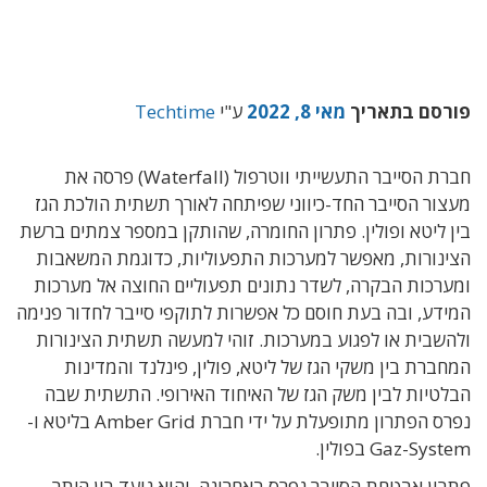
סם בתאריך
מאי 8, 2022
ע"י
Techtime
חברת הסייבר התעשייתי ווטרפול (Waterfall) פרסה את
ור הסייבר החד-כיווני שפיתחה לאורך תשתית הולכת הגז
 ליטא ופולין. פתרון החומרה, שהותקן במספר צמתים ברשת
נורות, מאפשר למערכות התפעוליות, כדוגמת המשאבות
רכות הבקרה, לשדר נתונים תפעוליים החוצה אל מערכות
דע, ובה בעת חוסם כל אפשרות לתוקפי סייבר לחדור פנימה
שבית או לפגוע במערכות. זוהי למעשה תשתית הצינורות
ברת בין משקי הגז של ליטא, פולין, פינלנד והמדינות
טיות לבין משק הגז של האיחוד האירופי. התשתית שבה
נפרס הפתרון מתופעלת על ידי חברת Amber Grid בליטא ו-
Gaz-S בפולין.
ון אבטחת הסייבר נפרס באחרונה, והוא נועד בין היתר