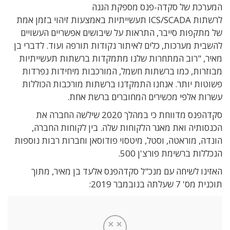
רכת של סקדה-פנס מספקת הגנה
תות
ICS/SCADA
תעשייתיות באמצעות זיהוי בזמן אמת
מתקפות סייבר, התראות על שיבושים אפשריים העשויים
בית מערכות, כלים לאיתור נקודות תורפה ועוד. לדברי
בן
ר, "רוב המתחרות שלנו מתמקדות ברשתות תעשייתיות
זרות, כמו ברשתות חשמל, המורכבות מיחידות נפרדות
טות יותר. אנחנו התמקדנו ברשתות מורכבות הכוללות
ות אלפי מכשירים המחוברים ברשת אחת.
סקדהפנס מדווחת כי במהלך 2020 שילשה החברה את
סותיה ואת מאגר הלקוחות שלה. בין לקוחות החברה,
דה, מוראטה, וסטל, מיטסוי פודוסאן וחברות רבות נוספות
לות ברשימת פורצ'ן 500.
ינו לשיחה עם מנכ"ל סקדהפנס אלעד בן מאיר, מתוך
' 7 שעלתה בנובמבר 2019: