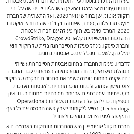
לות המרכז מבוססת על התשתית של חברת אבנט אבטחת
נתונים (Avnet Data Security) הישראלית שנירכשה על-ידי
רוקוול אוטומיישן בחודש ינואר 2020, ועל התשתית של חברת
Oylo מברצלונה, ספרד, שאותה רוקוול רכשה בחודש אוקטובר
2020. המרכז פועל בשיתוף פעולה עם חברות אבטחת
המערכות התעשייתיות קלארוטי, CrowdStrike, Dragos
רת סיסקו. מנהל פעילות הסייבר הגלובלית של רוקוול הוא
ל כהן, לשעבר מנכ"ל אבנט אבטחת נתונים.
ריו, פעילות החברה בתחום אבטחת הסייבר התעשייתי
הלת מישראל, ומהווה מנוע צמיחה משמעותי עבור החברה.
שקעה בתחום נועדה לשפר את פתרונות הבקרה של רוקוול
ומיישן עצמה, ולבנות מרכז מומחיות לאבטחת מערכות
תעשייתיות. אסטרטגיות אבטחה מסורתיות מתחום ה-IT, אינן
מספיקות כדי להגן על מערכות תפעוליות (Operational
Technology). נסייע ללקוחות לאמץ גישה המכסה את כל רצף
יפה: לפני הארוע, במהלכו ולאחריו".
ת רוקוול אוטומיישן היא מהחברות הוותיקות בארה"ב: היא
הוקמה בשנת 1903 על-בסיס המצאה של נגד משתנה לשליטה