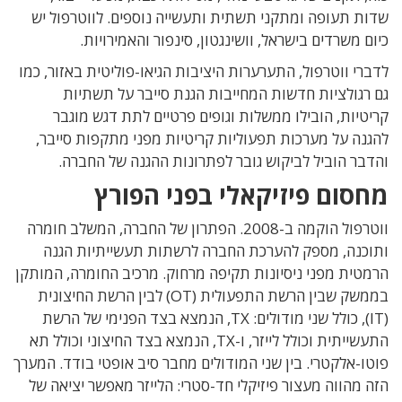
ת תעופה ומתקני תשתית ותעשייה נוספים. לווטרפול יש
ם משרדים בישראל, וושינגטון, סינפור והאמירויות.
רי ווטרפול, התערערות היציבות הגיאו-פוליטית באזור, כמו
רגולציות חדשות המחייבות הגנת סייבר על תשתיות
טיות, הובילו ממשלות וגופים פרטיים לתת דגש מוגבר
נה על מערכות תפעוליות קריטיות מפני מתקפות סייבר,
בר הוביל לביקוש גובר לפתרונות ההגנה של החברה.
סום פיזיקאלי בפני הפורץ
ווטרפול הוקמה ב-2008. הפתרון של החברה, המשלב חומרה
כנה, מספק להערכת החברה לרשתות תעשייתיות הגנה
טית מפני ניסיונות תקיפה מרחוק. מרכיב החומרה, המותקן
בממשק שבין הרשת התפעולית (OT) לבין הרשת החיצונית
(IT), כולל שני מודולים: TX, הנמצא בצד הפנימי של הרשת
התעשייתית וכולל לייזר, ו-TX, הנמצא בצד החיצוני וכולל תא
ו-אלקטרי. בין שני המודולים מחבר סיב אופטי בודד. המערך
 מהווה מעצור פיזיקלי חד-סטרי: הלייזר מאפשר יציאה של