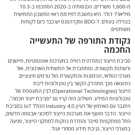
מ-1,600 משרדים. הכנסותיה ב-2020 הסתכמו ב-10.3
יארד דולר. היא נחשבת לפירמת רואי החשבון החמישית
בגודלה בעולם. ל-BDO וסקדהפנס יש כבר כיום לקוחות
תפים.
ודת התורפה של התעשייה
כמה
בת הייצור המודרנית רווייה במערכות אוטומטיות, חיישנים
תות תקשורת, ומתחברת אל התשתית הארגונית, ואל
כי המלאי, ההזמנות והתקשורת מול גורמים חיצוניים.
צאה מכך מתהדק הקשר בין טכנולוגיות ליבת
צור
(Operational Technologies)
לבין המעטפת של
ולוגיות המידע. השילוב הזה קרוי גם "סביבת ייצור חכמה",
גבר עם האימוץ של רעיון
Industry 4.0
הכולל
IoT
בסביבת
צור. הדבר
חושף את מערכות הייצור לסיכוני אבטחה חדשים,
 ממתקפות סייבר והחדרת נוזקות למתקני הייצור, פגיעה
רכי הייצור, גניבת מידע מסחרי ועוד.