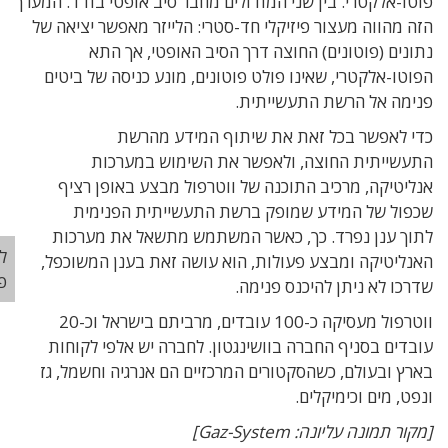
ו-אלקטרי. בין שני המודולים מחבר סיב אופטי בודד. המערך
 מהווה מעצור פיזיקלי חד-סטרי: הלייזר מאפשר יציאה של
נים (פוטונים) החוצה דרך הסיב האופטי, אך התא
טו-אלקטרי, שאינו פולט פוטונים, מונע כניסה של ביטים
מה אל הרשת התעשייתית.
 לאפשר בכל זאת את שיתוף המידע מהרשת
שייתית החוצה, ולאפשר את השימוש במערכות
יטיקה, מרכיב התוכנה של ווטרפול מבצע באופן רציף
ול של המידע שמופק ברשת התעשייתית הפנימית
ך ענן נפרד. כך, כאשר המשתמש מתשאל את מערכות
ליאור
ליטיקה ומבצע פעולות, הוא עושה זאת בענן המשוכפל,
פרנקל
כו לא ניתן להיכנס פנימה.
ווטרפול מעסיקה כ-100 עובדים, מרביתם בישראל וכ-20
דים בסניף החברה בוושינגטון. לחברה יש אלפי לקוחות
ץ ובעולם, כשהסקטורים המרכזיים הם אנרגיה וחשמל, גז
, מים וכימיקלים.
 תמונה עליונה: Gaz-System]