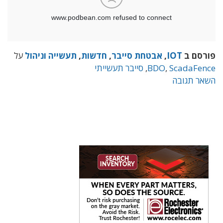
סם ב
IOT
,
אבטחת סייבר
,
חדשות
,
תעשייה וניהול
על
ScadaFe
,
BDO
,
סייבר תעשייתי
ר תגובה