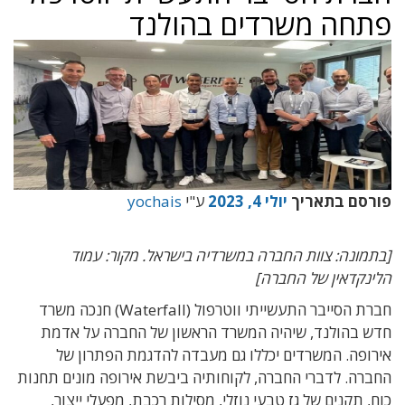
חה משרדים בהולנד
סם בתאריך
יולי 4, 2023
ע"י
yochais
מונה: צוות החברה במשרדיה בישראל. מקור: עמוד
נקדאין של החברה]
חברת הסייבר התעשייתי ווטרפול (Waterfall) חנכה משרד
 בהולנד, שיהיה המשרד הראשון של החברה על אדמת
ופה. המשרדים יכללו גם מעבדה להדגמת הפתרון של
רה. לדברי החברה, לקוחותיה ביבשת אירופה מונים תחנות
 תקנים של גז טבעי נוזלי, מסילות רכבת, מפעלי ייצור,