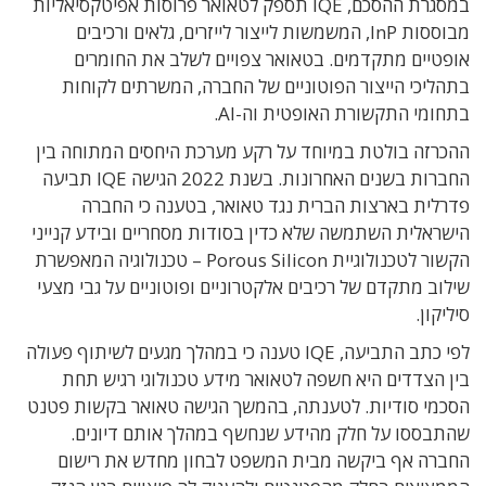
במסגרת ההסכם, IQE תספק לטאואר פרוסות אפיטקסיאליות
מבוססות InP, המשמשות לייצור לייזרים, גלאים ורכיבים
אופטיים מתקדמים. בטאואר צפויים לשלב את החומרים
בתהליכי הייצור הפוטוניים של החברה, המשרתים לקוחות
בתחומי התקשורת האופטית וה-AI.
ההכרזה בולטת במיוחד על רקע מערכת היחסים המתוחה בין
החברות בשנים האחרונות. בשנת 2022 הגישה IQE תביעה
פדרלית בארצות הברית נגד טאואר, בטענה כי החברה
הישראלית השתמשה שלא כדין בסודות מסחריים ובידע קנייני
הקשור לטכנולוגיית Porous Silicon – טכנולוגיה המאפשרת
שילוב מתקדם של רכיבים אלקטרוניים ופוטוניים על גבי מצעי
סיליקון.
לפי כתב התביעה, IQE טענה כי במהלך מגעים לשיתוף פעולה
בין הצדדים היא חשפה לטאואר מידע טכנולוגי רגיש תחת
הסכמי סודיות. לטענתה, בהמשך הגישה טאואר בקשות פטנט
שהתבססו על חלק מהידע שנחשף במהלך אותם דיונים.
החברה אף ביקשה מבית המשפט לבחון מחדש את רישום