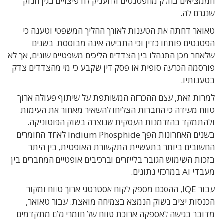
הממציאים בחלק מהפטנטים ולהעניק לה פיצויים בגין הנזק
שנגרם לה.
טאואר דחתה את הטענות לאורך ההליך המשפטי וטענה כי
הפטנטים פותחו כדין וכי התביעה אינה מבוססת. בשנים
שלאחר מכן התנהלו בין הצדדים הליכים משפטיים שונים, אך לא
פורסמה הכרעה סופית או פסק דין שקבע כי מי מהצדדים צדק
בטענותיו.
למרות זאת, עצם ההכרזה המשותפת על שיתוף פעולה ארוך
טווח מעידה כי החברות הצליחו להשאיר מאחור את העימות
ולהתמקד בהזדמנות העסקית שנוצרה בשוק הפוטוניקה.
בשנים האחרונות הפך Indium Phosphide לאחד החומרים
החשובים ביותר בתעשיית התקשורת האופטית, בין היתר
בזכות השימוש הגובר בלייזרים וברכיבים אופטיים המחברים בין
מעבדי AI במרכזי נתונים.
עבור IQE, ההסכם מספק לקוח אסטרטגי ארוך טווח ומקור
הכנסות יציב בשוק הנמצא בצמיחה מואצת. עבור טאואר,
מדובר בגישה לאספקה ארוכת טווח של חומרי גלם מתקדמים