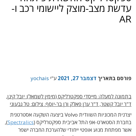
עדשת מצב-מוצק ליישומי רכב ו-
AR
פורסם בתאריך
דצמבר 27, 2021
ע"י
yochais
בתמונה למעלה: מייסדי ספקטרליקס (מימין לשמאל): יובל קינן,
ד"ר יובל קשטר, ד"ר ערן פאלק ורן בר-יוסף. צילום: טל גבעוני
יצרנית המכוניות השוודית Volvo ביצעה השקעה אסטרטגית
בחברת הסטארט-אפ התל אביבית ספקטרליקס (
Spectralics
),
אשר מפתחת מנוע אופטי ייחודי שלהערכת החברה ישפר