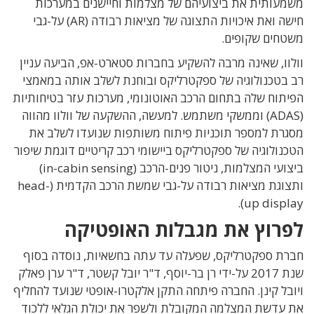
משמעותית את ביצועיהם של מצלמות וחיישנים במערכות
חישה ואת איכויות התצוגה של מציאות רבודה (AR) על-גבי
משטחים שקופים.
וולוו, שאינה מרבה להשקיע בחברות סטארט-אפ, הביעה עניין
רב בטכנולוגיה של ספקטרליקס ובוחנת לשלב אותה במאמצי
הפיתוח שלה בתחום הרכב האוטונומי, מערכות עזר בטיחותיות
(ADAS) וממשקי משתמש. למעשה, ההשקעה של וולוו מהווה
מסגרת למספר תוכניות פיתוח משותפות שנועדו לשלב את
הטכנולוגיה של ספקטרליקס ביישומי רכב קריטיים דוגמת שיפור
ביצועי המצלמות, ניטור פנים-הרכב (in-cabin sensing)
ותצוגת מציאות רבודה על-גבי שמשת הרכב הקדמית (head-
up display).
לפרוץ את מגבלות האופטיקה
חברת ספקטרליקס, שפעלה עד עתה בחשאיות, נוסדה בסוף
שנת 2017 על-ידי רן בר-יוסף, ד"ר יובל קשטר, ד"ר ערן פאלק
ויובל קינן. החברה פיתחה
התקן
אלקטר
ו-אופטי שנועד להחליף
את עדשת המצלמה המקובלת ולשפר את יכולת הגלאי ללכוד