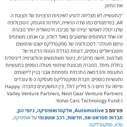
את החזון.
"התעשייה לא מצליחה להגיע לאיכויות הרצויות של תצוגת ה-
AR, בפרמטרים כמו שדה הראייה, החדות והעומק. הטכנולוגיה
שלנו יכולה לאפשר יצירה של סביבה וירטואלית יותר טבעית.
זהו אחד התחומים שחשובים מאוד לוולוו, ובו אנחנו משתפים
עימם פעולה". לטכנולוגיה של ספקטרליקס ישנם שימושים
פוטנציאליים נוספים, דוגמת הגדלת הטווח הדינמי של
מצלמות, חישה מרחבית, ניטור משתמשים והולוגרפיה דיגיטלית
בתלת-מימד. החברה מבצעת שיתופי פעולה נוספים בתעשיות
התעופה וההדמאה התרמית ומפתחת אבני בניין ליישומים
ותעשיות נוספים. חברת ספקטרליקס מעסיקה כ-8 עובדים
וגייסה עד היום כ-5 מיליון דולר, בין המשקיעים בחברה: Happy
Valley Venture Partners, Next Gear Venture Partners
ו-Volvo Cars Technology Fund.
פורסם ב
Automotive
,
אלקטרואופטיקה
,
גיוסי הון
,
חברות סטראט-אפ
,
חדשות
,
רכב אוטונומי
על
אופטיקה
,
וולוו
,
ספקטרליקס