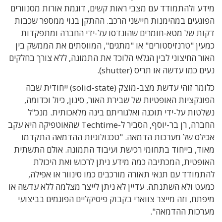
מידע ולהתמודד עם מצבי ראות קשים, דוגמת אורות מסנוורים
הפוגעים במהימנות חיישני הרכב. ה
התקן בנוי
ממספר שכבות
דקות של מטא-חומרים שהונדסו על-ידי החברה ומתפקדות
כמעין "טרנזיסטורים" או "מתגים", המווסתים את הממשק בין
האור החיצוני לבין הגלאי הלוכד את התמונה, ללא צורך בחלקים
נעים כמו עדשה או תריס (shutter).
כלומר זוהי עדשת מצב-מוצק (solid-state) ייחודית שבה
הפונקציות האופטיות של שבירת האור, סינון, כיול וכדומה,
נשלטות על-ידי תוכנה ואלגוריתם בינה מלאכותית. מנכ"ל
החברה, רן בר-יוסף, הסביר ל-Techtime שהאוטפיקה היא עקב
אכילס של מערכות הדמאה. "טכנולוגיות ההדמאה התקדמו
מאוד, בייחוד בתחומי רכישת ועיבוד התמונה. אולם התשתית
האופטית, המכתיבה כמה מידע ניתן לרכוש ואת היכולת
להתמודד עם תנאי תאורה מורכבים כמו סינוור או אפילה,
כמעט ולא השתנתה. עדיין לא ניתן לייצר מצלמה ללא עדשה או
מיפתח, וזה מייצר צווארי בקבוק פיסיקליים הפוגמים בביצועי
מערכות ההדמאה".