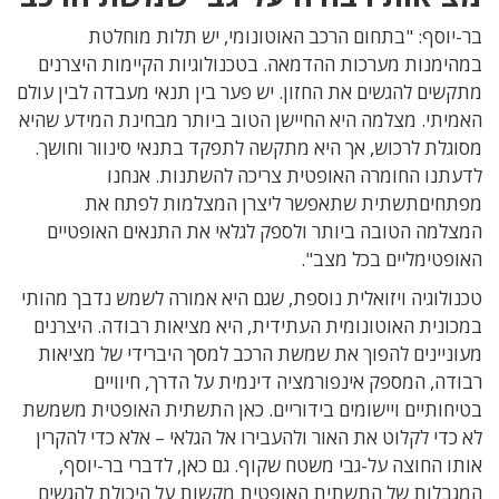
בר-יוסף: "בתחום הרכב האוטונומי, יש תלות מוחלטת
במהימנות מערכות ההדמאה. בטכנולוגיות הקיימות היצרנים
מתקשים להגשים את החזון. יש פער בין תנאי מעבדה לבין עולם
האמיתי. מצלמה היא החיישן הטוב ביותר מבחינת המידע שהיא
מסוגלת לרכוש, אך היא מתקשה לתפקד בתנאי סינוור וחושך.
לדעתנו החומרה האופטית צריכה להשתנות. אנחנו
מפתחיםתשתית שתאפשר ליצרן המצלמות לפתח את
המצלמה הטובה ביותר ולספק לגלאי את התנאים האופטיים
האופטימליים בכל מצב".
טכנולוגיה ויזואלית נוספת, שגם היא אמורה לשמש נדבך מהותי
במכונית האוטונומית העתידית, היא מציאות רבודה. היצרנים
מעוניינים להפוך את שמשת הרכב למסך היברידי של מציאות
רבודה, המספק אינפורמציה דינמית על הדרך, חיוויים
בטיחותיים ויישומים בידוריים. כאן התשתית האופטית משמשת
לא כדי לקלוט את האור ולהעבירו אל הגלאי – אלא כדי להקרין
אותו החוצה על-גבי משטח שקוף. גם כאן, לדברי בר-יוסף,
המגבלות של התשתית האופטית מקשות על היכולת להגשים