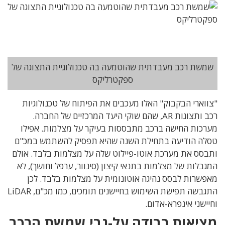
שמשת רכב מעבדתית שהוטמעה בה טכנולוגיית התצוגה של
ספקטרליקס
"צווארי הבקבוק" האלו מעכבים את הפיתוח של טכנולוגיות
רכב ותצוגות AR, שהם שוקי היעד המרכזיים של החברה.
מערכות החישה ברכב מתבססות בעיקר על מצלמות. אפילו
טסלה הודיעה בתחילת השנה שהיא תפסיק להשתמש במכ"ם
ותבסס את מערכת אוטו-פיילוט שלה על מצלמות בלבד. אולם
המגבלות של מצלמות בתנאי קיצון (סינוור, ערפל וחושך), לא
מאפשרות לבסס נהיגה אוטונומית על מצלמות בלבד. לכן
התגבשה תפישת השימוש בחיישנים תומכים, כמו מכ"ם, LiDAR
וחיישני אינפרא-אדום.
מציאות רבודה על-גבי שמשת הרכב