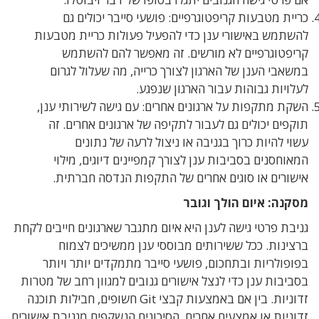
כריית מטבעות קריפטוגרפיים: פושעי סייבר יכולים גם
להשתמש באישורי ענן כדי להפעיל פעולות כריית מטבעות
קריפטוגרפיים לא מורשים. זה מאפשר להם להשתמש
במשאבי הענן של הארגון לצורך כרייה, מה שעלול לגרום
לעלויות גבוהות עבור הארגון שנפגע.
השקת מתקפות על ארגונים אחרים: עם גישה לשירותי ענן,
תוקפים יכולים גם לעבור לתקיפה של ארגונים אחרים. זה
עשוי להיות כרוך בגניבה או ניצול לרעה של נתונים
המאוחסנים בסביבות ענן לצורך קמפיינים דיוגים, מילוי
אישורים או סוגים אחרים של התקפות הנדסה חברתית.
מסקנה: איום הולך וגובר
גניבת פרטי גישה לענן היא איום מתגבר שארגונים חייבים לקחת
ברצינות. ככל ששירותים מבוססי ענן ממשיכים לצמוח
בפופולריות ובתחכום, פושעי סייבר מתמקדים יותר ויותר
בסביבות ענן כדי לנצל אישורים גנובים למגוון רחב של מטרות
זדוניות. בין אם באמצעות קבצי Git חשופים, חבילות תוכנה
זדוניות או אמצעים אחרים, הסיכונים הנשקפים מגניבת אישורים