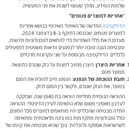
שלמות המידע, מהלך שעשוי לשנות את פני התעשייה.
"
אחריות למוצרים פגומים"
הדירקטיבה
החדשה של האיחוד האירופי בנושא אחריות
למוצרים פגומים, שנכנסה לתוקף ב-8 בדצמבר 2024,
מעדכנת את כללי האחריות כדי להתאים לטכנולוגיות חדשות,
ומבטיחה הגנה טובה יותר לנפגעים וודאות משפטית למפעילים
כלכליים. הדירקטיבה מבוססת על שני עקרונות מרכזיים:
אחריות היצרן
: היצרן מחויב לפצות על נזק שנגרם כתוצאה
ממוצר פגום.
חובת ההוכחה של הנפגע
: הנפגע חייב להוכיח את הפגם
במוצר, את הנזק שנגרם, ולקשר בין הפגם לנזק.
ההוראה הנוכחית מחליפה הוראה בת 40(!) שנה, שנזקקה
לעדכון מאסיבי משום שלא התאימה לעידן הדיגיטלי. ההוראה
החדה מבטיחה שהכללים יהיו מותאמים למוצרים מכל הסוגים,
כולל טכנולוגיות מתקדמות כמו בינה מלאכותית ומתאימה
לשרשראות אספקה גלובליות: בכך שהיא מבטיחה את קיומו של