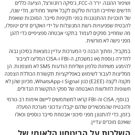
ושיפור ההגנה
.
יו"ר ה-FCC, ג'סיקה רוזנוורצל, הציעה כללים
חדשים שיחייבו חברות טלקום לקבל אישור מחודש, מדי שנה,
של תוכניות ההתגוננות בפני תקיפות סייבר. הסוכנות שואפת
להבטיח שפגיעויות-רשת המנוצלות על ידי האקרים זרים יטופלו,
מה שמחייב ספקים לעמוד בתקני אבטחה ספציפיים כדי להגן
מפני גישה לא מורשית.
במקביל, ומתוך הבנה כי המערכות עדיין נמצאות בסיכון גבוה
לחדירה נוספת (או נמשכת),
ה-FBI ו-CISA המליצו לציבור
להימנע משיחות טלפון ושליחת הודעות
SMS לא מוצפנות. הן
ממליצות לעבור לשימוש
באפליקציות תקשורת הכוללת הצפנה
מקצה לקצה (E2EE) כגון Signal ו-WhatsApp, מכיוון שהן לא
חשופות לחולשות האבטחה של ספקי התקשורת הגדולים.
בנוסף, CISA וה-FBI קראו למשתמשים ליישם אימות רב-גורמי
ולהבטיח שהמכשירים שלהם יקבלו עדכוני מערכת הפעלה
בזמן, כדי להתגונן מפני סיכוני אבטחת סייבר נוספים וכאלו
שאינם מוכרים עדיין.
השלכות על הביטחון הלאומי של