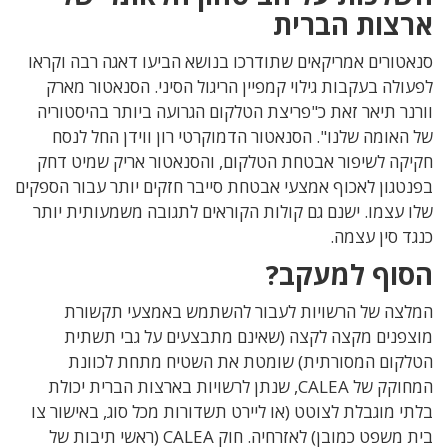
ארצות הברית
סנאטורים אמריקאים שתודרכו בנושא הביעו דאגה רבה וקראו
לפעולה בעקבות גילוי קמפיין הריגול הסיני. הסנאטור מארק
וורנר תיאר זאת כ"פריצת הטלקום הגרועה ביותר בהיסטוריה
של האומה שלנו". הסנאטור הדמוקרטי רון ווידן החל לנסח
חקיקה לשיפור אבטחת הטלקום, והסנאטור אריק שמיט דחק
בפנטגון לאכוף אמצעי אבטחת סייבר חזקים יותר עבור הספקים
שלו עצמו. ישנם גם קולות הקוראים לתגובה משמעותית יותר
כנגד סין עצמה.
הסוף למעקב?
המלצה של הרשויות לעבור להשתמש באמצעי תקשורת
מוצפנים מקצה לקצה (שאינם מתבצעים על גבי תשתית
הטלקום המסורתית) שומטת את השטיח מתחת לכוונת
המחוקק של
CALEA, שנתן לרשויות בארצות הברית יכולת
בלתי מוגבלת לצוטט (או ליירט תשדורות מכל סוג, באישור צו
בית משפט כמובן) לאזרחיה.
חוק CALEA (ראשי תיבות של