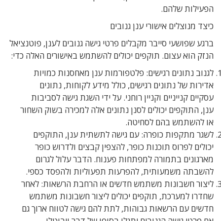
הפעילות שלהם.
כיצד מנוצלים אישורי ענן גנובים
ברגע שפושעי סייבר מקבלים פרטי גישה גנובים לענן, פוטנציאל
הנזק הוא עצום. תוקפים יכולים להשתמש באישורים האלה כדי:
לגנוב נתונים רגישים: פלטפורמות ענן מאחסנות כמויות
אדירות של נתונים רגישים, כולל מידע לקוחות, נתונים
עסקיים קנייניים וקניין רוחני. על ידי השגת גישה לסביבות
ענן, התוקפים יכולים לסנן נתונים אלה למכירה בשוק השחור
או להשתמש בהם לסחיטה.
לשגר מתקפות כופרה: עם גישה לתשתית ענן, התוקפים
יכולים לפרוס תוכנות כופר, להצפין קבצים ולדרוש כופר
מארגונים בתמורה למפתחות פענוח. הדבר עלול לגרום
להשבתה משמעותית, להפרעות תפעוליות ולהפסד כספי.
ליצור חשבונות משתמש חדשים או הרחבת הרשאות: לאחר
שחדרו למערכת, תוקפים יכולים ליצור חשבונות משתמש
חדשים עם הרשאות גבוהות, לתת להם גישה לטווח ארוך גם
אם פרטי גישה הגנובים יתגלו בסופו של דבר ויבוטלו.