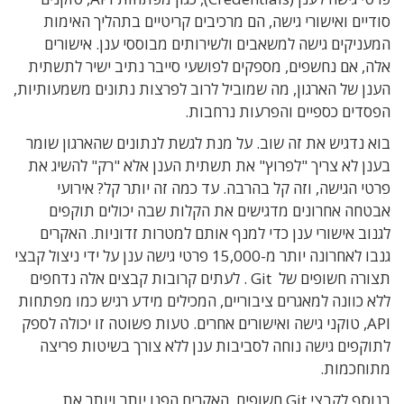
סודיים ואישורי גישה, הם מרכיבים קריטיים בתהליך האימות
המעניקים גישה למשאבים ולשירותים מבוססי ענן. אישורים
אלה, אם נחשפים, מספקים לפושעי סייבר נתיב ישיר לתשתית
הענן של הארגון, מה שמוביל לרוב לפרצות נתונים משמעותיות,
הפסדים כספיים והפרעות נרחבות.
בוא נדגיש את זה שוב. על מנת לגשת לנתונים שהארגון שומר
בענן לא צריך "לפרוץ" את תשתית הענן אלא "רק" להשיג את
פרטי הגישה, וזה קל בהרבה. עד כמה זה יותר קל? אירועי
אבטחה אחרונים מדגישים את הקלות שבה יכולים תוקפים
לגנוב אישורי ענן כדי למנף אותם למטרות זדוניות. האקרים
גנבו לאחרונה יותר מ-15,000 פרטי גישה ענן על ידי ניצול קבצי
תצורה חשופים של Git . לעתים קרובות קבצים אלה נדחפים
ללא כוונה למאגרים ציבוריים, המכילים מידע רגיש כמו מפתחות
API, טוקני גישה ואישורים אחרים. טעות פשוטה זו יכולה לספק
לתוקפים גישה נוחה לסביבות ענן ללא צורך בשיטות פריצה
מתוחכמות.
בנוסף לקבצי Git חשופים, האקרים הפנו יותר ויותר את