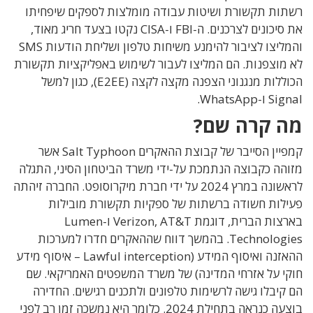
רשתות תקשורת ושיטות עבודה מומלצות לספקים שיפחיתו
את סיכונים לצרכנים.
ה-FBI ו-CISA נקטו בצעד חריג מאוד,
והמליצו לציבור להימנע משיחות טלפון ושליחת הודעות
SMS
לא מוצפנות. הם המליצו לעבור לשימוש
באפליקציות תקשורת
הכוללות מנגנוני הצפנה מקצה לקצה (E2EE), כגון למשל
Signal ו-WhatsApp.
מה קרה שם?
קמפיין הסייבר של קבוצת ההאקרים Salt Typhoon אשר
מזוהה כקבוצה הנתמכת על-ידי משרד הביטחון הסיני, התגלה
לראשונה במרץ 2024 על ידי חברת מיקרוסופט. החברה זיהתה
פעילות חשודה ברשתות של ספקיות תקשורת מובילות
בארצות הברית, דוגמת Verizon, AT&T ו-Lumen
Technologies. בהמשך דווח שההאקרים חדרו למערכות
ההאזנה ואיסוף המידע (
Lawful interception – איסוף מידע
חוקי על אזרחי המדינה)
של משרד המשפטים האמריקאי. שם
הם קיבלו גישה לרשימות טלפונים ולתכנים רגישים. החדירה
בוצעה כנראה בתחילת 2024. כלומר היא נמשכה זמן רב לפני