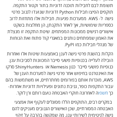
תשומת לבם לחבילות תוכנה זדוניות בתור וקטור התקפה.
תוקפים הפיצו חבילות Python זדוניות שנועדו לגנוב פרטי
גישה ל- AWS ממערכות פגיעות. חבילות אלו מתחזות לרוב
כספריות שימושיות, אך לאחר התקנתן, הן מחלצות בשקט
אישורים רגישים ממכונות המפתחים. שיטת התקפה זו מנצלת
את האמון שמפתחים נותנים במאגרי קוד פתוח ואת הנוחות
של מנהלי חבילות כמו PyPI.
הקלות בהשגת פרטי גישה לענן באמצעות שיטות אלו ואחרות
הובילה לעלייה בכנופיות פשעי סייבר המכוונות לסביבות ענן.
כנופיות פושעי סייבר כגון Nemesis או ShinyHunters סרקו
את האינטרנט בחיפוש אחר פרטי גישה למערכות הענן של
AWS, מוכרות אותם בפורומים מחתרתיים, או משתמשות בהם
עבור התקפות כופר, גניבת נתונים ופעילויות זדוניות אחרות-
כך
חשפו
ה לאחרונה חוקרי האבטחה נועם רותם ורן לוקר.
במקרים רבים, התוקפים הללו מסוגלים לעקוף את אמצעי
האבטחה המסורתיים, שכן האישורים הגנובים מעניקים להם
גישה לגיטימית לשירותי ענן, מה שמקשה בהרבה על זיהוי