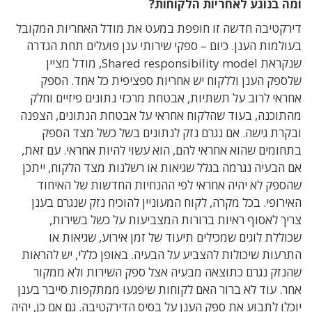
ומה בנוגע לאחריות הלקוחות?
דירקטיבה חדשה זו חופפת במעט את מודל האחריות המקובל
בעולמות הענן. כיום – ספקי שירותי ענן פועלים תחת הגדרה
שנקראת Shared responsibility model, מודל מציין
שלספק הענן וללקוח יש אחריות ספציפית כל אחד. הספק
אחראי לרוב על תשתיות, אבטחת מרכזי נתונים פיזיים וחלק
מהתוכנה, בעוד שהלקוח אחראי על אבטחת הנתונים, הצפנה
ובקרת גישה. אם נגרם נזק לנתונים בשל כשל מצד הספק
בתחומים שהוא אחראי להם, הוא עשוי להיות אחראי. עם זאת,
אם הבעיה נגרמה בגלל שגיאות או רשלנות מצד הלקוח, ייתכן
שהספק לא יהיה אחראי לפי ההנחיות החדשות של האיחוד
האירופי. בכל מקרה, לקוח המעוניין להוכיח נזק שנגרם בענן
צריך לאסוף ראיות ברורות המצביעות על כשל בשירות,
שכוללת לוגים שמכילים תיעוד של זמן אירוע, שגיאות או
התרעות שיכולות להצביע על הבעיה. באופן כללי, יש להראות
שהנזק נגרם כתוצאה מבעיה אצל ספק השירות ולא ממקור
אחר. עוד לא ברור האם לקוחות שיפגעו ממתקפות סייבר בענן
יוכלו לתבוע את ספק הענן על בסיס הדירקטיבה. גם אם כן, יהיה