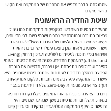
שהתגלתה. הדבר מדגיש את התחכום של המתקפה ואת הקושי
בזיהוי מוקדם.
שיטת החדירה הראשונית
ההאקרים הסינים השתמשו בטקטיקות מתקדמות כמו ניצול
פרצות בתוכנה ובחומרה של נתבים ושרתי רשת. לפי הדיווחים,
נעשה שימוש בניצול חולשות של מערכות Cisco לשם השגת
גישה ראשונית, ולאחר מכן בוצעו פעולות של גניבת זהויות
ושימוש בכלי תוכנה לגיטימיים לשליטה ועדכון מרחוק (
Living
off the land) להעמקת החדירה.
סגנית היועצת לביטחון לאומי
לסייבר וטכנולוגיה מתפתחת, אן נויברגר, הדגישה את חומרת
הפריצה במהלך תדריכים לעיתונות שנתנה בימים אחרונים. היא
אישרה כי המתקפה פגעה בשמונה חברות טלקום אמריקאיות,
תוך ניצול ארבע פגיעויות Zero-Day שלא היו ידועות בעבר.
נויברגר הצהירה כי ככל הנראה התוקפים ניצלו נקודות תורפה
במערכות של חברות פרטיות במשך שנה עד שנתיים. היא
הדגישה כי היקף המתקפה המלא עדיין בחקירה וכי עדיין קיים