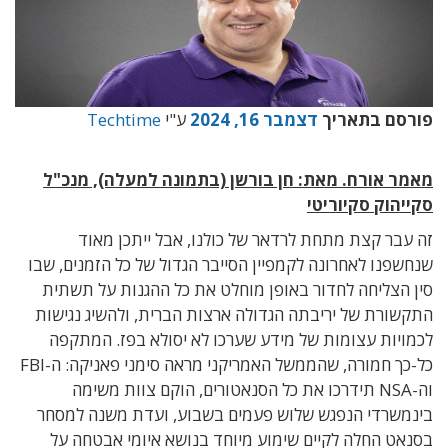
פורסם בתאריך
דצמבר 16, 2024
ע"י
Techtime
מאמר אורח. מאת: חן בורשן (בתמונה למעלה), מנכ"ל
סקייהוק סקיוריטי
זה עבר קצת מתחת לרדאר של כולנו, אבל ייתכן מאוד
שנחשפנו לאחרונה לקמפיין הסייבר הגדול של כל הזמנים, שבו
סין הצליחה לחדור באופן מוחלט את כל ההגנות על תשתית
התקשורת של יריבתה הגדולה ארצות הברית, ולהשיג נגישות
לכמויות עצומות של מידע שערכו לא יסולא בפז. המתקפה
כל-כך חמורה, שהממשל האמריקני מראה סימני פאניקה: ה-FBI
וה-NSA תידרכו את כל הסנאטורים
, הוקם צוות משימה
בינמשרדי הנפגש שלוש פעמים בשבוע,
ועדת משנה למסחר
בסנאט החלה לקיים שימוע מיוחד בנושא איומי אבטחה על