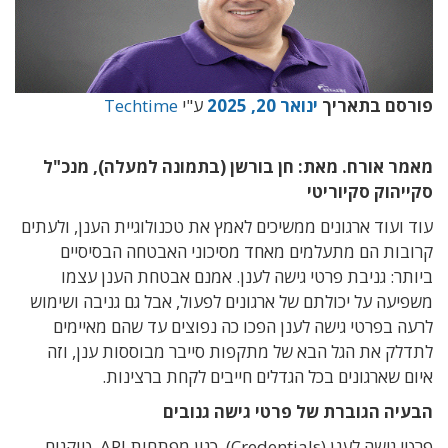
פורסם בתאריך
ינואר 20, 2025
ע"י
Techtime
מאמר אורח. מאת: חן בורשן (בתמונה למעלה), מנכ"ל
סקייהוק סקיוריטי
עוד ועוד ארגונים ממשיכים לאמץ את טכנולוגיית הענן, ולעתים
קרובות הם מתעלמים מאחד מסיכוני האבטחה הבסיסיים
ביותר: גניבת פרטי גישה לענן. אמנם אבטחת הענן עצמו
משפיעה על יכולתם של ארגונים לפעול, אבל גם גניבה ושימוש
לרעה בפרטי גישה לענן הפכו כה נפוצים עד שהם מאיימים
לתדלק את הגל הבא של מתקפות סייבר מבוססות ענן, וזה
איום שארגונים בכל הגדלים חייבים לקחת ברצינות.
הבעיה הגוברת של פרטי גישה גנובים
פרטי גישה לענן (Credentials), כגון מפתחות API, טוקנים