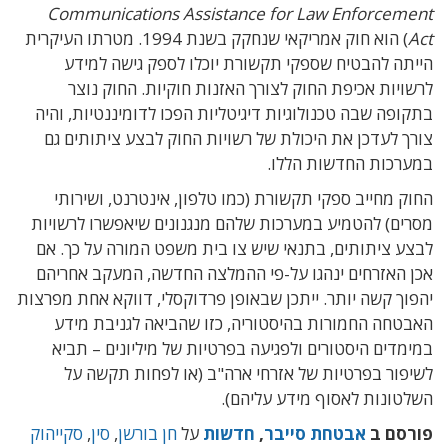
Communications Assistance for Law Enforcement
Act
) הוא חוק אמריקאי שנחקק בשנת 1994. מטרתו העיקרית
הייתה להבטיח שספקי תקשורת יוכלו לספק גישה למידע
לרשויות אכיפת החוק לצורך האזנות חוקיות. החוק נוצר
בתקופה שבה טכנולוגיות דיגיטליות הפכו לדומיננטיות, והיה
צורך לעדכן את היכולת של רשויות החוק לבצע ציתותים גם
במערכות החדשות הללו.
החוק מחייב ספקי תקשורת (כמו טלפון, אינטרנט, ושירותי
מסרים) להטמיע במערכות שלהם מנגנונים שיאפשרו לרשויות
לבצע ציתותים, בתנאי שיש צו בית משפט המורה על כך.
אם
אכן האזרחים ינהגו על-פי ההמלצה החדשה, המעקב אחריהם
יהפוך קשה יותר. ייתכן שבאופן פרדוקסלי, דווקא אחת מפרצות
האבטחה החמורות בהיסטוריה, כזו שהביאה לגניבת מידע
במימדים היסטורים ולפגיעה בפרטיות של מיליונים – תביא
לשיפור בפרטיות של אזרחי ארה"ב (או לפחות תקשה על
השלטונות לאסוף מידע עליהם).
פורסם ב
אבטחת סייבר
,
חדשות
על
חן בורשן
,
סין
,
סקייהוק