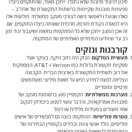
סיכון לניצול פרצות שלא נתגלו.
ייתכן מאוד, שהתוקפים ניצלו
פגיעויות מובנות שקיימות ברשתות התקשורת של ארה"ב –
כאלו שנועדו לאפשר גישה לצורכי מעקב ממשלתי. חולשות אלו
היוו לכאורה נקודת תורפה מרכזית שאותה ניצלו התוקפים. אם
זה אכן המצב ייתכן שלא כל המתקפות נחשפו ושיעבור עוד זמן
רב עד שיוודעו המימדים האמיתיים של המתקפה.
קורבנות ונזקים
תעשיית הטלקום
: הנזק היה רחב היקף, בעיקר אצל
ספקיות תקשורת גדולות כמו Verizon ו-AT&T, המספקות
את רוב תשתית התקשורת בארצות הברית. הקבוצה
הצליחה לגשת למידע רגיש על מאות מיליוני משתמשים
פרטיים ומוסדיים.
מערכות ממשלתיות
: הקמפיין פגע ברשומות מעקב של
סוכנויות אמריקאיות, והדבר עשוי לפגוע ביכולתן לעקוב
אחר חשודים בפעילות פלילית או ריגול.
מטרות פוליטיות
: ההתקפה כוונה גם למכשירים של אישים
פוליטיים, כולל אנשי צוות ובכירים בקמפיין הבחירות של
המועמדים לנשיאות האריס וטראמפ.