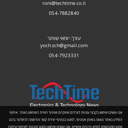
roni@techtime.co.il
054-7882840
עורך: יוחאי שוויגר
yoch.sch@gmail.com
054-7923331
אנו עושים שימוש בקבצי עוגיות לצרכים שיווקיים ושיפור חוויית השימוש באתר. איסוף
המידע באתר נעשה באופן אנונימי, למעט בטפסי יצירת קשר והרשמה לניוזלטר בהם
אתם מתבקשים למלא פרטים אישיים. אנו עושים שימוש במגוון תוכנות לאיסוף וניתוח