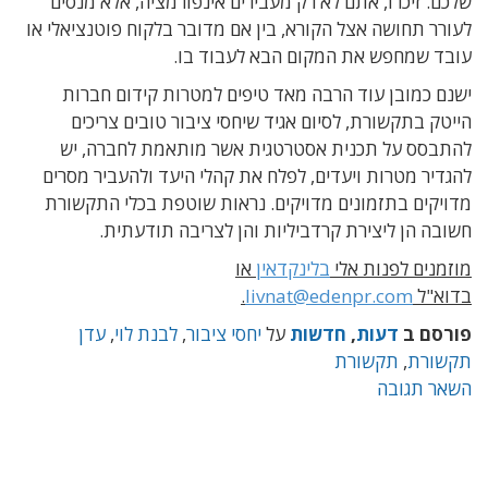
שלכם. זיכרו, אתם לא רק מעבירים אינפורמציה, אלא מנסים
לעורר תחושה אצל הקורא, בין אם מדובר בלקוח פוטנציאלי או
עובד שמחפש את המקום הבא לעבוד בו.
ישנם כמובן עוד הרבה מאד טיפים למטרות קידום חברות
הייטק בתקשורת, לסיום אגיד שיחסי ציבור טובים צריכים
להתבסס על תכנית אסטרטגית אשר מותאמת לחברה, יש
להגדיר מטרות ויעדים, לפלח את קהלי היעד ולהעביר מסרים
מדויקים בתזמונים מדויקים. נראות שוטפת בכלי התקשורת
חשובה הן ליצירת קרדביליות והן לצריבה תודעתית.
מוזמנים לפנות אלי
בלינקדאין
או
בדוא"ל
livnat@edenpr.com
.
פורסם ב
דעות
,
חדשות
על
יחסי ציבור
,
לבנת לוי
,
עדן
תקשורת
,
תקשורת
השאר תגובה