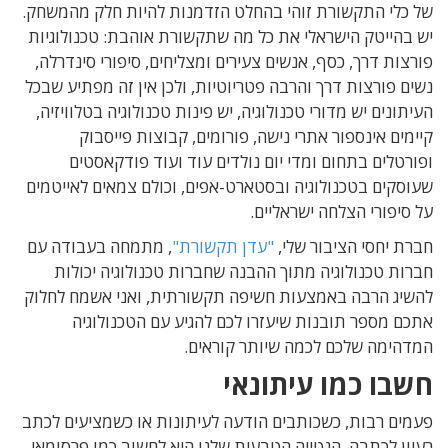
של כלי התקשורת זוהי בהחלט הזדמנות להיות חלק מהמשחק.
יש בהייטק הישראלי את כל מה שתקשורת אוהבת: טכנולוגיות
פורצות דרך, כסף, אנשים צעירים ומצליחים, סיפורי סינדרלה,
נשים פורצות דרך והרבה פטריוטיות, ולכן אין זה מפתיע שבכל
העיתונים יש מדורי טכנולוגיה, יש פינות טכנולוגיה בטלוויזיה,
קיימים אינספור אתרי נישה, פורומים, קבוצות פייסבוק
ופורטלים בתחום ומדי יום נולדים עוד ועוד פודקאסטים
שעוסקים בטכנולוגיה ובסטארט-אפים, וכולם צמאים לאייטמים
על סיפורי הצלחה ישראליים.
חברת יחסי הציבור שלי,
"עדן תקשורת"
, מתמחה בעבודה עם
חברות טכנולוגיה מתוך ההבנה שחברות טכנולוגיה יכולות
להשיג הרבה באמצעות חשיפה תקשורתית, ואני אשמח לחלוק
אתכם מספר תובנות שיעזרו לכם להגיע עם הטכנולוגיה
המדהימה שלכם לכמה שיותר קוראים.
חשבו כמו עיתונאי
פעמים רבות, כשכותבים הודעה לעיתונות או כשמציעים לכתב
רעיון לכתבה, הנטייה הטבעית שלנו היא לחשוב כמו פרסומאי