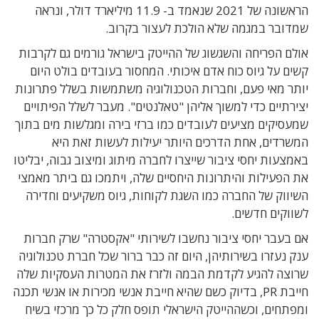
הראשונה של 2021 שנאמד ב- 11.9 מיליארד דולר, ונראה
שמדובר במגמה שלא הולכת לעצור בקרוב.
אולם הפריחה והשגשוג של ההייטק בישראל גורמים גם לקרבות
קשים על גיוס כוח אדם איכותי. המחסור בעובדים בולט היום
יותר מאי פעם, וחברות הטכנולוגיה משתמשות בשלל פתרונות
יצירתיים כדי למשוך אליהן "טאלנטים". מעבר לשלל הפיתויים
שמעסיקים מציעים לעובדים כמו ברזי בירה ומגלשות מים בתוך
המשרדים, אחת הדרכים היותר יעילות לעשות זאת היא
באמצעות יחסי ציבור שייצרו לחברה מיתוג ומיצוב גבוה, יבליטו
את הפעילות והיתרונות היחסיים שלה, ויתמכו גם ביתר מאמצי
השיווק של החברה כמו השגת לקוחות, גיוס משקיעים וחדירה
לשווקים חדשים.
אם בעבר יחסי ציבור נחשבו לשירותי "אקסטרה" שרק חברות
ענק נעזרו בשירותיהן, היום זה כבר ברור שכל חברת טכנולוגיה
שרוצה להגיע לקדמת הבמה ולזרז את המטרות העסקיות שלה
חייבת PR, בדיוק כשם שהיא חייבת אנשי מכירות או אנשי תכנה
ומפתחים, וכשההייטק הישראלי תופס חלק כל כך מרכזי בשיח