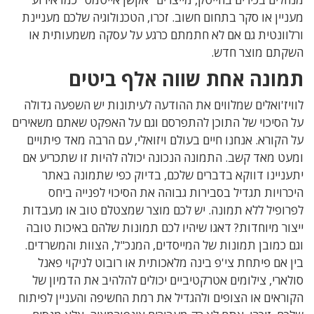
מעניין או סקר בתחום חשוב. זכרו, הטכנולוגיה שלכם מעניינת
ורלוונטית גם אם לא חתמתם כרגע על עסקה משמעותית או
השקתם מוצר חדש.
תמונה אחת שווה אלף ביטים
לוויז'ואלים שמלווים את ההודעה לעיתונות יש השפעה גדולה
על הסיכוי של התוכן להתפרסם וגם על האפקט שאתם משאירים
על הקורא. אנחנו חיים בעולם ויזואלי, עם הרבה מאד פיתויים
ומעט מאד קשב. התמונה הנכונה יכולה להיות זו שתכריע אם
יתעניינו דווקא בדברים שלכם, בדיוק כפי שתמונה באתר
היכרויות תגדיל בסבירות גבוהה את הסיכוי לפנייה ביחס
לפרופיל ללא תמונה. יש לכם מוצר שמצטלם טוב או מעבדות
ייצור מיוחדות? דאגו שיהיו לכם תמונות שלהם באיכות טובה
וגם כמובן תמונות של המייסדים, המנכ"ל, הצוות והמשרדים.
בין אם פיתחת צי'פ בינה מלאכותית או רובוט לניקוי פאנל
סולארי, צילומים אטרקטיביים יכולים להלהיב את הדמיון של
הקוראים או הצופים ולהגדיל את רמת החשיפה והעניין לפיתוח