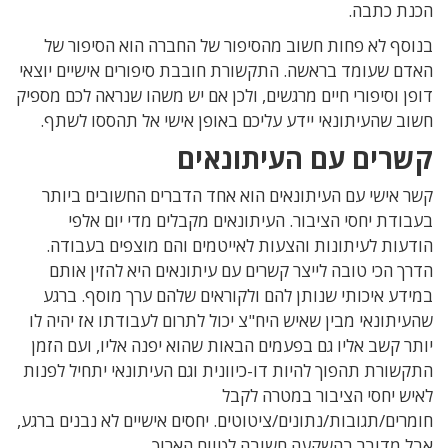
הכנת כתבה.
בנוסף לא פחות חשוב מהסיפור של החברה הוא הסיפור של
האדם שעומד בראשה. התקשורת חובבת סיפורים אישיים יוצאי
דופן וסיפורי חיים מרגשים, ולכן אם יש משהו שנראה לכם מספיק
חשוב שהעיתונאי יידע עליכם באופן אישי אל תהססו לשתף.
קשרים עם העיתונאים
קשר אישי עם העיתונאים הוא אחד הדברים החשובים ביותר
בעבודת יחסי הציבור. העיתונאים מקבלים מדי יום אלפי
הודעות לעיתונות והצעות לאייטמים והם מוצפים בעבודה.
הדרך הכי טובה לייצר קשרים עם עיתונאים היא להזין אותם
במידע איכותי שנותן להם ולקוראים שלהם ערך מוסף. ברגע
שהעיתונאי מבין שאיש היח"צ יכול לתרום לעבודתו אז יהיה לו
יותר קשב אליו גם בפעמים הבאות שהוא יפנה אליו, ועם הזמן
התקשורת תהפוך להיות דו-כיוונית וגם העיתונאי יתחיל לפנות
לאיש יחסי הציבור במטרה לקבל
חומרים/תגובות/נתונים/ציטוטים. יחסים אישיים לא נבנים ברגע,
אבל מדובר בהשקעה חשובה לטווח הארוך.