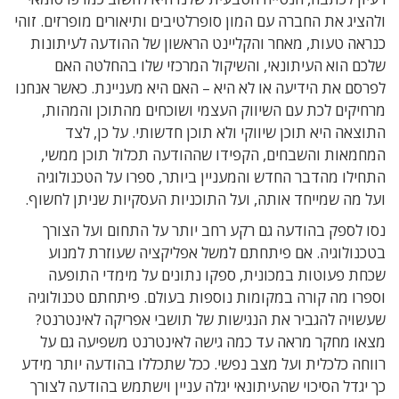
ולהציג את החברה עם המון סופרלטיבים ותיאורים מופרזים. זוהי
כנראה טעות, מאחר והקליינט הראשון של ההודעה לעיתונות
שלכם הוא העיתונאי, והשיקול המרכזי שלו בהחלטה האם
לפרסם את הידיעה או לא היא – האם היא מעניינת. כאשר אנחנו
מרחיקים לכת עם השיווק העצמי ושוכחים מהתוכן והמהות,
התוצאה היא תוכן שיווקי ולא תוכן חדשותי. על כן, לצד
המחמאות והשבחים, הקפידו שההודעה תכלול תוכן ממשי,
התחילו מהדבר החדש והמעניין ביותר, ספרו על הטכנולוגיה
ועל מה שמייחד אותה, ועל התוכניות העסקיות שניתן לחשוף.
נסו לספק בהודעה גם רקע רחב יותר על התחום ועל הצורך
בטכנולוגיה. אם פיתחתם למשל אפליקציה שעוזרת למנוע
שכחת פעוטות במכונית, ספקו נתונים על מימדי התופעה
וספרו מה קורה במקומות נוספות בעולם. פיתחתם טכנולוגיה
שעשויה להגביר את הנגישות של תושבי אפריקה לאינטרנט?
מצאו מחקר מראה עד כמה גישה לאינטרנט משפיעה גם על
רווחה כלכלית ועל מצב נפשי. ככל שתכללו בהודעה יותר מידע
כך יגדל הסיכוי שהעיתונאי יגלה עניין וישתמש בהודעה לצורך