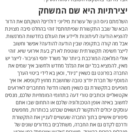
יצירתיות היא שם המשחק
השלמתם גיוס הון של עשרות מיליוני דולרים? השקתם את הדור
הבא של שבב התקשורת שפיתחתם? זוהי בהחלט סיבה מצוינת
להוציא הודעה לעיתונות וליידע את העולם בחדשות המרגשות.
אבל מה קורה בתקופה שבין הודעה להודעה? אפשר וחשוב
לייצר חשיפה תקשורתית שוטפת לא רק בעת אירועי שיא. זוהי
אולי המלאכה המורכבת ביותר של משרד יחסי הציבור- לייצר יש
מאין, להמציא בכל יום את הגלגל מחדש ולחשוב איך שמים את
החברה בפרונט גם כשאין "ניוז", וכאן בא לידי ביטוי הערך
המוסף של חברת יח"צ טובה שחושבת מחוץ לקופסא. אז איך
מופיעים בתקשורת גם כשאין משהו חדש? מתחברים לאירועים
אקטואליים וכותבים טורי דעה בתחומי המומחיות שלכם, מנסים
לחשוב באיזה אופן הטכנולוגיה שלכם או התחום שבו אתם
עוסקים יכולים להתקשר לנושאים שכרגע בכותרות, מחפשים
סיפורים אישיים בתוך החברה שעשויים לעניין את התקשורת
ודרכם לקדם גם את החברה, משתלבים במדורים שונים של
מנהלים בכירים בהייטק, מייצרים "אקשן אייטמס" כמו אירוע