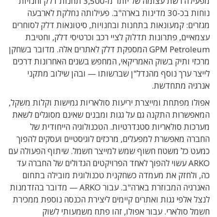
מפעילה רשת עצומה של יותר מ-3,500 תחנות דלק וחנויות
נוחות בכ-30 מדינות בארה"ב. פעילותה נחלקת לארבעה
מגזרים: קמעונאות בתחנות ובחנויות, סיטונאות דלק לסוחרים
עצמאיים, פתרונות תדלוק לציי רכב וכרטיסי דלק, וחטיבת
GPM Petroleum המספקת דלק לאתרים אלה. מדובר בשחקן
מרכזי ותיק בשוק האמריקאי, המחפש בשנים האחרונות דרכים
לייצר ערך נוסף מהנדל"ן שברשותו — ובהן שילוב מתקני
אנרגיה מתחדשת.
אפולו מפתחת ומייצרת יריעות סולאריות גמישות וקלות משקל,
המאפשרות התקנה גם על גגות ומבנים שאינם מסוגלים לשאת
מערכות סולאריות סטנדרטיות. הטכנולוגיה הייחודית של
החברה מאפשרת למפעלים, מרכזים לוגיסטיים ועסקים להפוך
כמעט כל משטח חשוף שמש למייצר חשמל. שיתוף הפעולה עם
ARKO עשוי להפוך לאחד הפרויקטים הגדולים של החברה עד
כה, ולחזק את מעמדה כשחקנית טכנולוגית מובילה בתחום
האנרגיה המבוזרת בארה"ב. עבור ARKO — מדובר בהזדמנות
לנצל אלפי גגות ואתרים קיימים ליצירת הכנסה נוספת ממכירת
חשמל סולארי. עבור אפולו, זהו פתח משמעותי לשוק