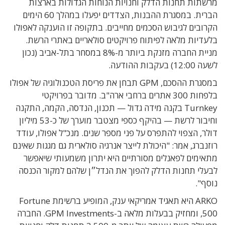
מרשתות תחנות הדלק וחנויות הנוחות הגדולות בארצות
הברית. במסגרת ההבנות, הצדדים יפעלו במהלך 60 הימים
הקרובים לגיבוש הסכמים מחייבים. בתקופה זו הוענקה לאפולו
בלעדיות מלאה לפיתוח פרויקטים סולאריים באתרי הרשת.
מניית החברה מזנקת ביותר מ-8% במסחר בתל-אביב (נכון
לשעה 12:00) בעקבות ההודעה.
במסגרת ההסכם, GPM תבחן את פריסת הטכנולוגיה של אפולו
בלפחות 300 אתרים ברחבי ארה"ב. מדובר בפרויקטי
Turnkey בקנה מידה גדול — תכנון, הנדסה, הקמה, התקנה
וחיבור לרשת — בהיקף כספי מצטבר מוערך של כ-53 מיליון
דולר, הצפוי להתפרס על פני מספר שנים. מנכ"ל אפולו, עודד
רוזנברג, אמר: "היכולת לייצר אנרגיה סולארית גם מגגות שאינם
מתאימים לפאנלים מסורתיים היא יתרון משמעותי שיאפשר
לבעלי תחנות הדלק להפוך את הנדל״ן שלהם למקור הכנסה
נוסף".
ARKO היא תאגיד אמריקאי ענק, המופיע ברשימת Fortune
500, ומחזיק בבעלות מלאה ב-GPM Investments. החברה