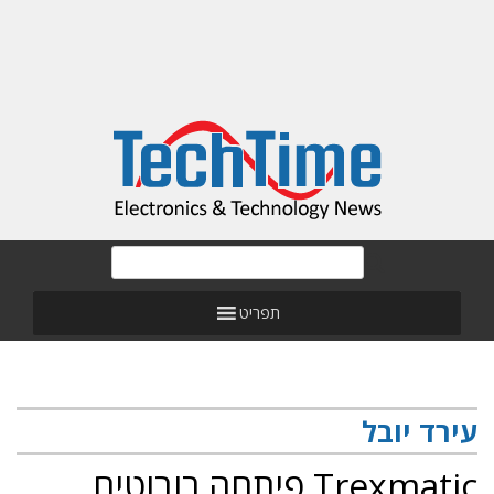
תפריט
עירד יובל
Trexmatic פיתחה רובוטים