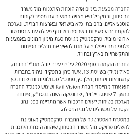
החברה מבצעת בימים אלה הוכחת היתכנות מול משרד
הביטחון, ובמקביל היא מצויה במגעים
עם מספר לקוחות
פוטנציאליים, בהם בתי כלא בישראל ובארצות הברית, ונערכת
להקמת זרוע
פעילות באירופה בשיתוף פעולה עם אינטגרטור
אירופי מוביל. טרקסמטיק מגייסת כעת מימון
המונים באמצעות
פלטפורמת פיפלביז על מנת להאיץ את תהליכי הפיתוח
והתקשרויות בארץ
ובחו"ל.
החברה הוקמה בסוף 2020 על ידי עירד יובל, מנכ“ל החברה,
סא“ל (מיל‘) בשייטת 13, אשר
כיהן בתפקידי ניהול בחברות
קמעונאות ויזמות, ואלן כץ, סמנכ“ל טכנולוגיות וחדשנות. כץ
הוא
אחד ממייסדי חברת Rail Vision
ושימש כמנכ“ל החברה
במשך 7 שנים. רייל ויז‘ן, שהונפקה
השנה בנסד"ק, פיתחה
מערכת בטיחות לעולם הרכבות אשר מתריעה בפני נהג
הקטר
על מכשולים על גבי המסילה.
במסגרת האסטרטגיה של החברה, טרקסמטיק מעוניינת
להשלים פרויקט מול
משרד הבטחון
,
שיהווה הוכחת היתכנות