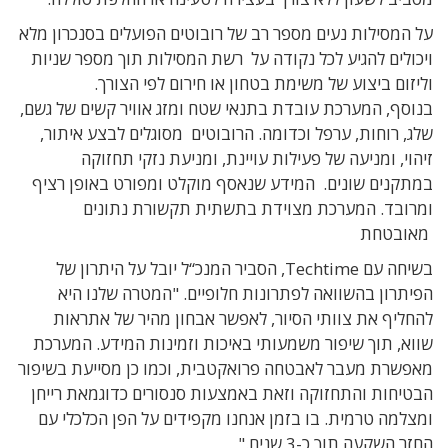
על המסילות נעים מספר רב של רובוטים הפועלים בסנכרון מלא
ויכולים להגיע לכל נקודה על
רשת המסילות תוך מספר שניות
וליזום ביצוע של משימת בטחון או חירום לפי הצורך.
בנוסף,
המערכת עובדת בתנאי שטח ומזג אוויר קשים של גשם,
שלג, רוחות, ערפל וכדומה. הרובוטים
מסוגלים לבצע איתור,
זיהוי, ומניעה של פעילות עויינת
, ומניעת נזקי תחזוקה
במתקנים שונים.
המידע שנאסף מוקלט ומפורט באופן רציף
ומרובד.
המערכת
מצוידת בתשתית תקשורת נתונים
מאובטחת
בשיחה עם Techtime, הסביר המנכ“ל יובל על היתרון של
הפיתרון בהשוואה לפתרונות
חלופיים.
"המטרה שלנו היא
להחליף את צוותי הסיור, לאפשר אבחון מהיר של אתראות
שווא, תוך שיפור משמעותי באיכות וזמינות המידע. המערכת
מאפשרת מעבר לאבטחה פרואקטבית, וכמו כן מסייעת בשיפור
הבטיחות והתחזוקה וזאת באמצעות סנסורים כדוגמאת רייחן
ומצלמה טרמית. בו בזמן אנחנו מקפידים על הפן הכלכלי עם
החזר השקעה תוך כ-3 שנים."