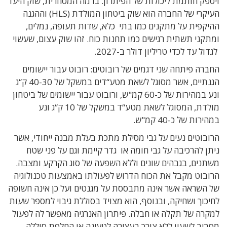
ויספק חותמת ליכולות של הפיתרון. ברמה המסחרית, שוק היעד
העיקרי של החברה הוא שוק ביטחון המולדת (HLS) וההגנה
ההיקפית על מתקנים כמו בתי
כלא, שדות תעופה, נמלים,
ומתקני תשתית רגישים כמו תחנות כוח. זהו שוק עצום, שעשוי
לגדול עד לכדי טריליון דולר ב-2027.
החברה פיתחה שני דגמים של רובוטים: רובוט עבור יישומים
הגנתיים
, אשר מסוגל לשאת
מטע“דים
במשקל של 40-30 ק“ג
ונע במהירות של כ-60 קמ"ש,
ורובוט עבור יישומים של
ביטחון
מולדת, המסוגל לשאת מטע“ד במשקל של 10 ק“ג ו
נע
במהירות של כ-40 קמ"ש.
הרובוטים נעים על גבי מסילת
מתכת
בעלת מבנה ייחודי, אשר
ניתן להרכיבה על גבי חומה או
גדר קיימת וגם על פני שטח
משתנים, בגבהים שונים וללא השפעה של סוג הקרקע ומצבה.
הרובוט מקבל את הכוח הדרוש לפעולתו באמצעות טכנולוגיה
של השראה אשר אינה מתבססת
על מגנטים ועל כן אינה חשופה
לחיכוך ושחיקה, ובנוסף, הוא מצויד בסוללת גיבוי למספר שעות
למקרה של תקלה או חבלה. פיתרון האנרגיה מאפשר לה לפעול
מסביב לשעון ללא צורך בעצירה
לטעינה או החלפת סוללה.