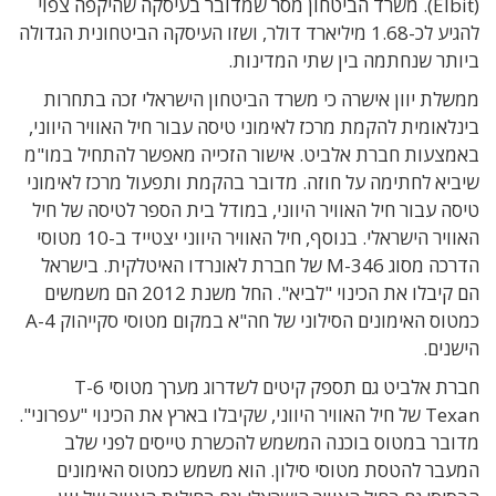
(Elbit). משרד הביטחון מסר שמדובר בעיסקה שהיקפה צפוי
להגיע לכ-1.68 מיליארד דולר, ושזו העיסקה הביטחונית הגדולה
ביותר שנחתמה בין שתי המדינות.
ממשלת יוון אישרה כי משרד הביטחון הישראלי זכה בתחרות
בינלאומית להקמת מרכז לאימוני טיסה עבור חיל האוויר היווני,
באמצעות חברת אלביט. אישור הזכייה מאפשר להתחיל במו"מ
שיביא לחתימה על חוזה. מדובר בהקמת ותפעול מרכז לאימוני
טיסה עבור חיל האוויר היווני, במודל בית הספר לטיסה של חיל
האוויר הישראלי. בנוסף, חיל האוויר היווני יצטייד ב-10 מטוסי
הדרכה מסוג M-346 של חברת לאונרדו האיטלקית. בישראל
הם קיבלו את הכינוי "לביא". החל משנת 2012 הם משמשים
כמטוס האימונים הסילוני של חה"א במקום מטוסי סקייהוק A-4
הישנים.
חברת אלביט גם תספק קיטים לשדרוג מערך מטוסי T-6
Texan של חיל האוויר היווני, שקיבלו בארץ את הכינוי "עפרוני".
מדובר במטוס בוכנה המשמש להכשרת טייסים לפני שלב
המעבר להטסת מטוסי סילון. הוא משמש כמטוס האימונים