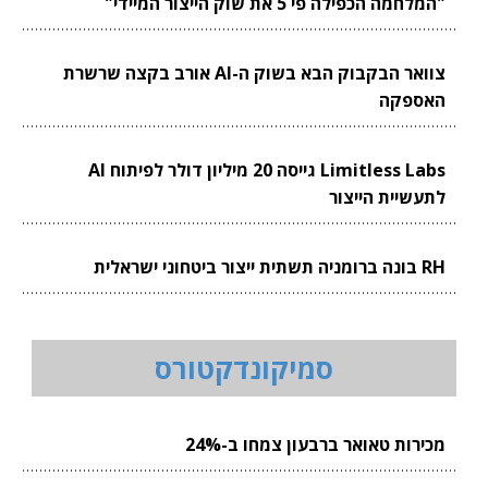
"המלחמה הכפילה פי 5 את שוק הייצור המיידי"
צוואר הבקבוק הבא בשוק ה-AI אורב בקצה שרשרת
האספקה
Limitless Labs גייסה 20 מיליון דולר לפיתוח AI
לתעשיית הייצור
RH בונה ברומניה תשתית ייצור ביטחוני ישראלית
סמיקונדקטורס
מכירות טאואר ברבעון צמחו ב-24%