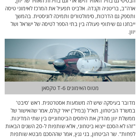
הבסיסי גם בחיל האוויר הישראלי וגם בחילות האוויר של יוון,
ארה"ב, בריטניה וקנדה. אלביט תפעיל את המרכז לאימוני טיסה
ותספק גם הדרכות, סימולטורים ותמיכה לוגיסטית. בהמשך
ייבחנו גם שיתופי פעולה בין בתי הספר לטיסה של ישראל ושל
יוון.
מטוס האימונים T-6 טקסאן
מדובר בעיסקה שיש לה משמעות אסטרטגית. ראש 'סיבט'
במשרד הביטחון, תא"ל (במיל') יאיר קולס, אמר שהאישור של
ממשלת יוון מהדק את היחסים הביטחוניים בין שתי המדינות.
"זהו לא הסכם ייצוא ביטחוני, אלא שותפות ל-20 השנים הבאות
לפחות". שר הביטחון, בני גנץ, אמר שההסכם מבטא שותפות