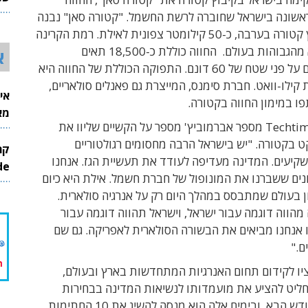
26
אשונה בישראל שחוברה לרשת החשמל. "קטורה סאן" נבנה
בשטחי קיבוץ קטורה בערבה, כ-50 קילומטר צפונית לאילת. רמת הקרינה
באזור זה היא מהגבוהות בעולם. החווה כוללת כ-18,500 תאים
א
 פני שטח של 60 דונם.
התפוקה הכוללת של החווה היא
ות קילו-וואט. חברת סימנס, המייצרת גם פאנלים סולאריים,
אי
ו במימון החווה בקטורה.
מא
בשיחה עם Techtime מספר אברמוביץ' מספר על הקשיים שליוו את
ט בקטורה. "יש בישראל הרבה מחסומים רגולטוריים
קיעים. המדינה מעדיפה לעודד את תעשיית הגז. אנחנו
InMode
ים ששברנו את המונופול של חברת חשמל. אילת היא כיום
 בעולם שמתבסס במהלך היום רק על אנרגיה סולארית.
מהווה דוגמה עבור ישראל, וישראל תהווה דוגמה עבור
 אנחנו מביאים את הבשורה הסולארית לאפריקה. גם שם
ם."
ו לקידום תחום האנרגיות המתחדשות בארץ ובעולם,
חליט להציע את מועמדותו לנשיאות המדינה בבחירות
שיתקיימו בחודש הבא, ובימים אלה הוא מנסה להשיג את 10 החתימות