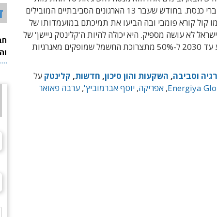
ד
הדרושות מחברי כנסת. בחודש שעבר 13 הארגונים הסביבתיים המובילים
ו קול קורא פומבי ובה הביעו את תמיכתם במועמדותו של
ישראל לא עושה מספיק. היא יכולה להיות ה'קלינטק ניישן' של
חב
העולם ולהגיע עד 2030 ל-50% מתצרוכת החשמל שמופקים מאנרגיות
וה
גיה וסביבה
,
השקעות והון סיכון
,
חדשות
,
קלינטק
על
Energiya Glo
,
אפריקה
,
יוסף אברמוביץ'
,
ערבה פאואר