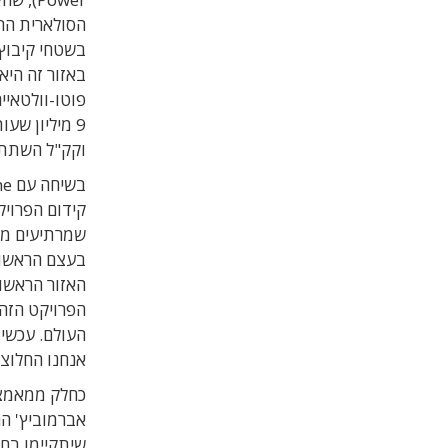
הסולארית הר
פוטו-וולטאיים על
9 מיליון שע
וקק"ל השתתפ
קידום הפרויק
שמרתיעים מש
בעצם הראשונ
האזור הראשון
הפרויקט הזה 
העולם. עכשיו
אנחנו החלוצי
כחלק ממאמצי
אברמוביץ' ה