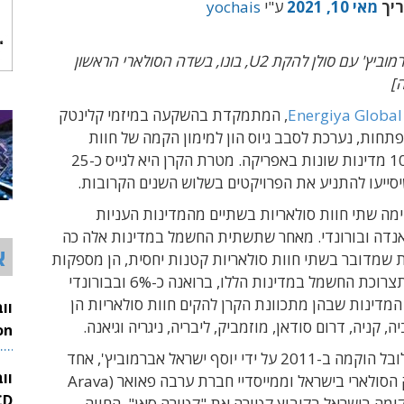
ריך
מאי 10, 2021
ע"י
yochais
[בתמונה: אברמוביץ' עם סולן להקת U2, בונו, בשדה הסולארי הראשון
]
Energiya Global
, המתמקדת בהשקעה במיזמי קלינטק
חות, נערכת לסבב גיוס הון למימון הקמה של חוות
סולאריות ב-10 מדינות שונות באפריקה. מטרת הקרן היא לגייס כ-25
שיסייעו להתניע את הפרויקטים בשלוש השנים הקרובות.
מה שתי חוות סולאריות בשתיים מהמדינות העניות
אנדה ובורונדי. מאחר שתשתית החשמל במדינות אלה כה
א
ת שמדובר בשתי חוות סולאריות קטנות יחסית, הן מספקות
חלק נכבד מתצרוכת החשמל במדינות הללו, ברואנה כ-6% ובבורונדי
 יתר המדינות שבהן מתכוונת הקרן להקים חוות סולאריות הן
ה, קניה, דרום סודאן, מוזמביק, ליבריה, ניגריה וגיאנה.
26
קרן אנרגיה גלובל הוקמה ב-2011 על ידי יוסף ישראל אברמוביץ', אחד
וו
מחלוצי השוק הסולארי בישראל וממייסדיי חברת ערבה פאואר (Arava
, שהקימה בישראל בקיבוץ קטורה את "קטורה סאן", החווה