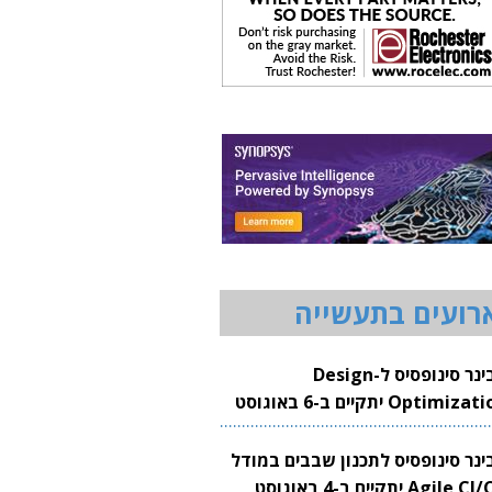
רועים בתעשייה
וובינר סינופסיס ל-Design
Optimization יתקיים ב-6 באוגוסט
20
בינר סינופסיס לתכנון שבבים במודל
Agile CI/CD יתקיים ב-4 באוגוסט