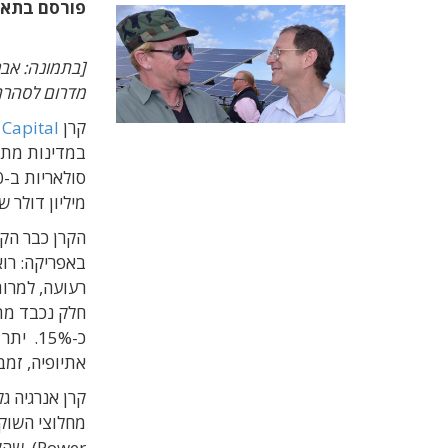
פורסם בתא
מדרום לסהרה
קרן
 Capital
במדינות מתפת
מיליון דולר 
הקרן כבר הקי
באפריקה: רו
רעועה, למרו
כ-15%.
אתיופיה, זמבי
Power)