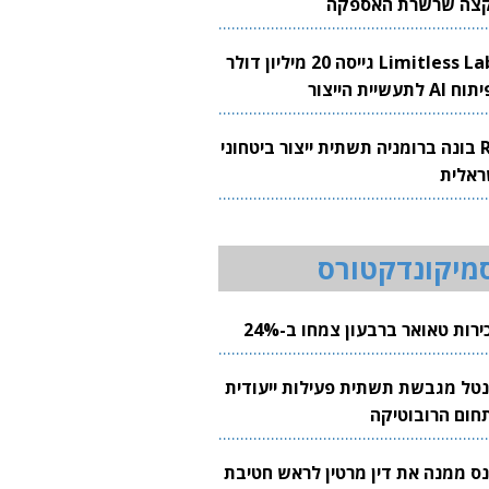
צה שרשרת האספקה
Limitless Labs גייסה 20 מיליון דולר
AI לתעשיית הייצור
RH בונה ברומניה תשתית ייצור ביטחוני
ראלית
מיקונדקטורס
רות טאואר ברבעון צמחו ב-24%
נטל מגבשת תשתית פעילות ייעודית
חום הרובוטיקה
נס ממנה את דין מרטין לראש חטיבת