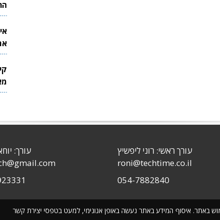
הר
אי
את
לש
קי
מאר
עורך ראשי: רוני ליפשיץ
עורך: יוחא
sch@gmail.com
roni@techtime.co.il
923331
054-7882840
שימוש באתר. איסוף המידע באתר נעשה באופן אנונימי, למעט בטפסי יצירת קשר