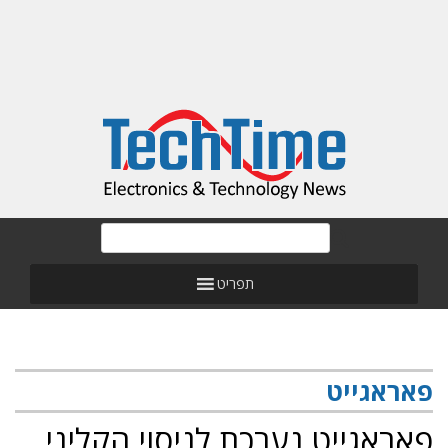
תפריט
פאראגייט
פאראגייט נערכת לניסוי הקליני