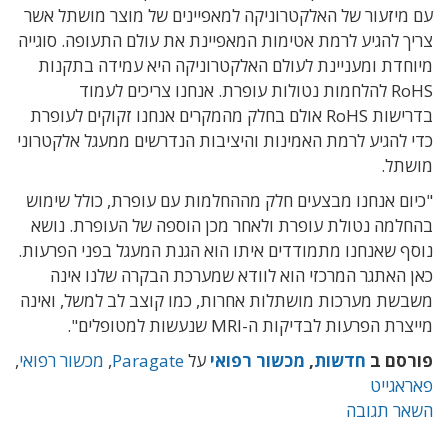
עם מיזעור של האלקטרוניקה למאפיינים של מוצר מושתל אשר
צריך להגיע לרמת אטימות המאפיינת את עולם התעופה. סוגייה
מיוחדת ומעניינת לעולם האלקטרוניקה היא עמידה בתקנות
RoHS להלחמות נטולות עופרת. אנחנו צריכים לעמוד
בדרישות RoHS אולם בחלק מהמקרים אנחנו זקוקים לעופרת
כדי להגיע לרמת האמינות והיציבות הנדרשים ממעגל אלקטרוני
מושתל.
"כיום אנחנו מבצעים חלק מההחלמות עם עופרת, כולל שימוש
בהחלמה נטולת עופרת ולאחר מכן הוספה של העופרת. נושא
נוסף שאנחנו מתמודדים איתו הוא הגנת המעגל בפני הפרעות.
כאן האתגר המרכזי הוא לוודא שמערכת הבקרה שלנו אינה
משבשת מערכות מושתלות אחרות, כמו קוצב לב למשל, ואינה
מייצרת הפרעות לבדיקות ה-MRI שנעשות למטופלים".
פורסם ב
חדשות
,
מכשור רפואי
על
Paragate
,
מכשור רפואי
,
פאראגייט
השאר תגובה