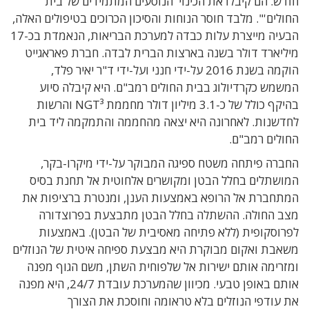
חודש. הם קיבלו את הכינוי 'הנוסעים המתמידים של בית
החולים'". מלבד חוסר הנוחות והסיכון הכרוכים בטיפולים האלה,
הבעיה מייצרת עלות כבדה למערכת הבריאות, הנאמדת בכ-17
מיליארד דולר בשנה בארצות הברית לבדה. חברת פאראגייט
הוקמה בשנת 2016 על-ידי חנני ועל-ידי ד"ר יאיר פלד,
המשמש כקרדיולוג בבית החולים רמב"ם. היא קיבלה סיוע
בהיקף כולל של כ-3.1 מיליון דולר מחממת NGT³ והרשות
לחדשנות. לאחרונה היא יצאה מהחממה והתמקמה ליד בית
החולים רמב"ם.
החברה פיתחה משטח ספיגה המבוקר על-ידי מיקרו-בקר,
המושתלים בחלל הבטן ומקושרים אלחוטית אל תחנת בסיס
המתחברת אל הרופא באמצעות הענן, ומנטרת ברציפות את
מצב החולה. ההשתלה בחלל הבטן מתבצעת בפרוצדורה
לפרוסקופית (ללא פתיחה מאסיבית של הבטן). באמצעות
משאבת ואקום מבוקרת היא מבצעת ספיחה איטית של הנוזלים
ומזרימה אותם ישירות אל שלפוחית השתן, משם הגוף מפנה
אותם באופן טבעי. מכיוון שהמערכת עובדת 24/7, היא מפנה
את עודפי הנוזלים בלא טראומה וחוסכת את הצורך