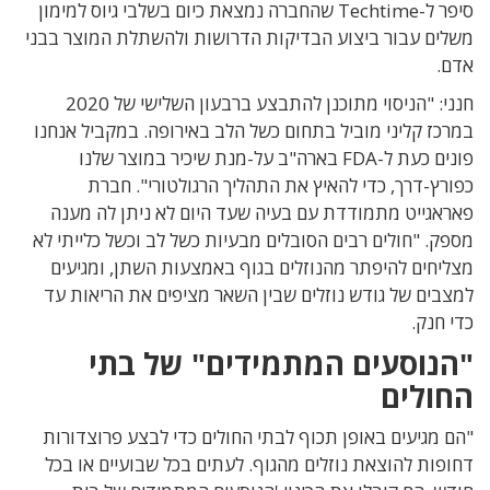
סיפר ל-Techtime שהחברה נמצאת כיום בשלבי גיוס למימון
משלים עבור ביצוע הבדיקות הדרושות ולהשתלת המוצר בבני
אדם.
חנני: "הניסוי מתוכנן להתבצע ברבעון השלישי של 2020
במרכז קליני מוביל בתחום כשל הלב באירופה. במקביל אנחנו
פונים כעת ל-FDA בארה"ב על-מנת שיכיר במוצר שלנו
כפורץ-דרך, כדי להאיץ את התהליך הרגולטורי". חברת
פאראגייט מתמודדת עם בעיה שעד היום לא ניתן לה מענה
מספק. "חולים רבים הסובלים מבעיות כשל לב וכשל כלייתי לא
מצליחים להיפתר מהנוזלים בגוף באמצעות השתן, ומגיעים
למצבים של גודש נוזלים שבין השאר מציפים את הריאות עד
כדי חנק.
"הנוסעים המתמידים" של בתי
החולים
"הם מגיעים באופן תכוף לבתי החולים כדי לבצע פרוצדורות
דחופות להוצאת נוזלים מהגוף. לעתים בכל שבועיים או בכל