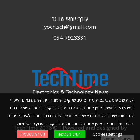
עורך: יוחאי שוויגר
yoch.sch@gmail.com
054-7923331
אנו עושים שימוש בקבצי עוגיות לצרכים שיווקיים ושיפור חוויית השימוש באתר. איסוף
המידע באתר נעשה באופן אנונימי, למעט בטפסי יצירת קשר והרשמה לניוזלטר בהם
אתם מתבקשים למלא פרטים אישיים. אנו עושים שימוש במגוון תוכנות לאיסוף וניתוח
אנליטי של הנתונים באופן אנונימי לרבות: גוגל אנליטיקס, פייסבוק פיקסל ועוד.
TechTime 2016 © | Powered and designed by
Cookies settings
אני מסכימ/ה
אני לא מסכימ/ה
Planwize
Cookies settings