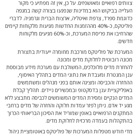
צוותים רפואיים ומאושפזים. על כן, אין זה מפתיע כי מקור
העלייה בביקוש הוא במדינות שנפגעו בצורה קשה במגפה
כדוגמת ספרד, צרפת ואיטליה, ארצות הברית וגרמניה. לדברי
פוליטקס, כ-40% מההזמנות החדשות מגיעות מלקוחות קיימים
שהרחיבו את פריסת המערכת, וכ-60% מגיעים מלקוחות
חדשים.
המערכת של פוליטקס מורכבת מחומרה ייעודית בתצורת
מכונה רובוטית לחלוקת מדים ומכונה
להחזרת מדים מלוכלכים, המשולבת עם מערכת מידע מבוססת
ענן המנטרת ומעבדת את נתוני המדים בתהליך האיסוף,
ההחזרה והכביסה ומציגה אותם בפני מנהלים ומשתמשים
באפליקציית ענן בדסקטופ ובמכשירים ניידים. תהליך קבלת
המדים הנקיים ומסירת המדים המשומשים לכביסה מתבצע ללא
מגע יד אדם. ניתן לפזר עמדות חלוקה והחזרה של מדים ברחבי
המתקנים הרפואיים באופן שמוריד את הסיכון הבריאותי הכרוך
בהתקהלות בעמדה מרכזית לחלוקת מדים.
מדי חודש מטפלות המערכות של פוליטקס באוטומציית ניהול