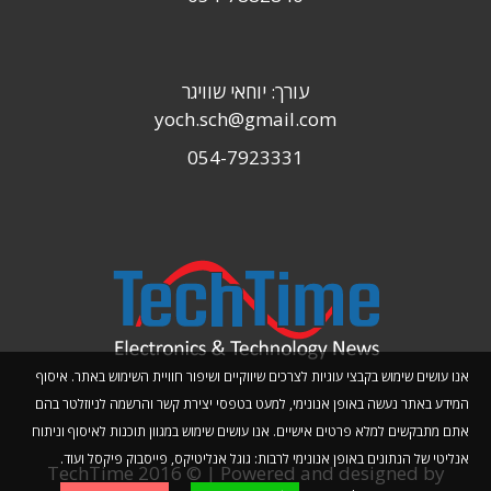
עורך: יוחאי שוויגר
yoch.sch@gmail.com
054-7923331
אנו עושים שימוש בקבצי עוגיות לצרכים שיווקיים ושיפור חוויית השימוש באתר. איסוף
המידע באתר נעשה באופן אנונימי, למעט בטפסי יצירת קשר והרשמה לניוזלטר בהם
אתם מתבקשים למלא פרטים אישיים. אנו עושים שימוש במגוון תוכנות לאיסוף וניתוח
אנליטי של הנתונים באופן אנונימי לרבות: גוגל אנליטיקס, פייסבוק פיקסל ועוד.
TechTime 2016 © | Powered and designed by