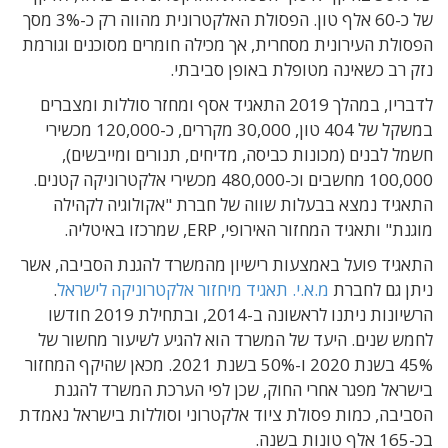
של כ-60 אלף טון. הפסולת האלקטרונית מהווה רק כ-3% מסך
הפסולת העירונית מסחרית, אך מכילה חומרים מסוכנים וגורמת
נזק רב כשאינה מטופלת באופן סביבתי.
לדבריו, במהלך 2019 התאגיד אסף ומחזר סוללות ומצברים
במשקל של 404 טון, 30,000 מקררים, כ-120,000 מכשירי
חשמל לבנים (מכונות כביסה, מדיחים, תנורים ומייבשים),
100,000 מחשבים וכ-480,000 מכשירי אלקטרוניקה קטנים.
התאגיד נמצא בבעלות שווה של חברת "אקולוגיה לקהילה
מוגנת" ותאגיד המחזור האירופי, ERP, שמרכזו באיטליה.
התאגיד פועל באמצעות רישיון מהמשרד להגנת הסביבה, אשר
ניתן גם לחברת
מ.א.י. תאגיד מיחזור אלקטרוניקה לישראל
.
הרשיונות ניתנו לראשונה ב-2014, ובתחילת 2019 חודשו
לחמש שנים. היעד של המשרד הוא להגיע לשיעור מחשור של
45% בשנת 2020 ו-50% בשנת 2021. מכאן שהיקף המחזור
בישראל מפגר אחרי החוק, שכן לפי הערכת המשרד להגנת
הסביבה, כמות פסולת ציוד אלקטרוני וסוללות בישראל נאמדת
בכ-165 אלף טונות בשנה.