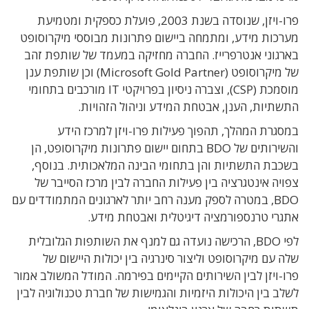
פרו-ויזן, שנוסדה בשנת 2003, פועלת כספקית ומטמיעת
מערכות מידע, ומתמחה ביישום פתרונות מבוססי מיקרוסופט
בארגוני אנטרפרייז. החברה מחזיקה במעמד של שותפת זהב
של מיקרוסופט (Microsoft Gold Partner) וכן שותפת ענן
מוסמכת (CSP), וצברה ניסיון בפרויקטי IT מורכבים בתחומי
התשתיות, הענן, אבטחת המידע וניהול הזהויות.
במסגרת המהלך, תהפוך פעילות פרו-ויזן למרכז הידע
והשירותים של BDO בתחום יישום פתרונות מיקרוסופט, הן
בשכבת התשתיות והן בתחומי הבינה המלאכותית. בנוסף,
צפויה אינטגרציה בין פעילות החברה לבין מרכז הסייבר של
BDO, במטרה לספק מענה רחב יותר לארגונים המתמודדים עם
אתגרי טרנספורמציה דיגיטלית ואבטחת מידע.
לפי BDO, הרכישה נועדה גם למנף את השותפות הגלובלית
שלה עם מיקרוסופט וליצור סינרגיה בין יכולות היישום של
פרו-ויזן לבין השירותים הקיימים בפירמה. המודל המשולב אמור
לשלב בין היכולות היזמיות והגמישות של חברת טכנולוגיה לבין