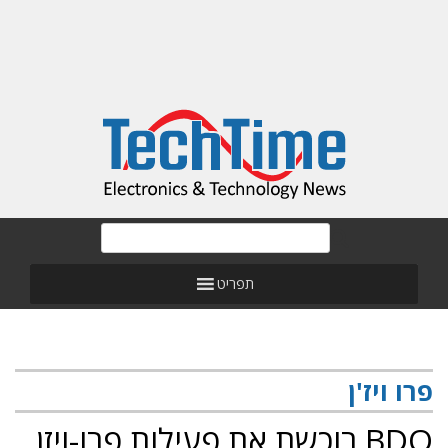
תפריט
פרו ויז'ן
BDO רוכשת את פעילות פרו-ויזן