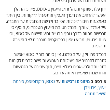
תשתית רחבה של ארגון בינלאומי.
ירון פלד, שותף ומנהל זרוע הייעוץ ב-BDO, ציין כי המהלך
יאפשר להרחיב את הערך העסקי והתפעולי ללקוחות, בין היתר
באמצעות חיבור ליכולות הסייבר ולרשת הגלובלית של החברה.
איל אורגד, שותף ומנהל חטיבת הייעוץ הטכנולוגי, הוסיף כי
הרכישה מהווה נדבך נוסף בבניית זרוע היישום של BDO, וכי
צוות פרו-ויזן מביא ניסיון בפרויקטים מורכבים לצד חשיבה
חדשנית.
מנכ"ל פרו-ויזן, יעקב טרגנו, ציין כי החיבור ל-BDO יאפשר
לחברה להרחיב את פעילותה באמצעות גישה לבסיס לקוחות
רחב יותר ולמשאבים בינלאומיים, תוך שמירה על הגמישות
והחדשנות שאפיינו אותה עד כה.
פורסם ב
מיזוגים ורכישות
על
BDO
,
מיקרוסופט
,
פירמת
ייעוץ
,
פרו ויז'ן
השאר תגובה