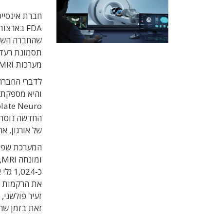
תסמונת רעד ר
מערכות MRI נבחרות של חברת פיליפס.
לדברי החברה
והיא מספקת 
החדשה נוסתה
של אורגון, א
המערכת שפית
ו
כ-024
את הרקמות ה