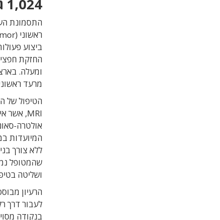
1,024 גלי אולטרה-סאונד לנקודה אחת
התסמונת העי
ביצוע פעולות
מרעד ראשוני.
הטיפול של ה
אולטרה-סאונ
המיועדות במו
ושליטה בטיפו
הרעיון מבוסס
לעבור דרך רק
בנקודה מסויי