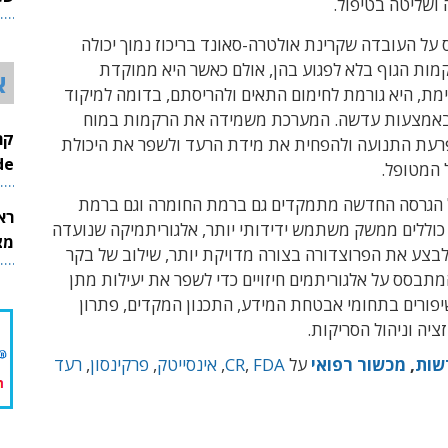
ושליטה בטיפול.
26
 על העובדה שקרינת אולטרה-סאונד בריכוז נמוך יכולה
מות הגוף בלא לפגוע בהן, אולם כאשר היא ממוקדת
א
מת, היא גורמת לחימום התאים ולהריסתם, בדומה למיקוד
באמצעות עדשה. המערכת משמידה את הרקמות במוח
רעת התנועה ולהפחית את מידת הרעד ולשפר את היכולת
InMode
 המטופל.
 הגרסה החדשה מתמקדים גם ברמת החומרה וגם ברמת
רא
כוללים ממשק משתמש ידידותי יותר, אלגוריתמיקה שנועדה
מצט
לבצע את הפרוצדורה בצורה מדויקת יותר, שילוב של בקר
בסס על אלגוריתמים חיזויים כדי לשפר את יעילות מתן
שיפורים בתחומי אבטחת המידע, התכנון המקדים, פתרון
זציה וניהול הסריקות.
שות
,
מכשור רפואי
על
FDA
,
CR
,
אינסייטק
,
פרקינסון
,
רעד