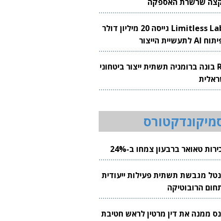
צה שרשרת האספקה
Limitless Labs גייסה 20 מיליון דולר
AI לתעשיית הייצור
RH בונה ברומניה תשתית ייצור ביטחוני
ראלית
מיקונדקטורס
רות טאואר ברבעון צמחו ב-24%
נטל מגבשת תשתית פעילות ייעודית
חום הרובוטיקה
נס ממנה את דין מרטין לראש חטיבת