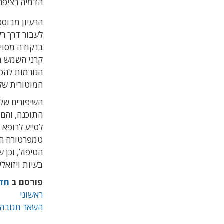
הדמיה רציפה 
הרעיון מבוסס
לעבור דרך רק
בנקודה מסויי
קרני השמש 
הגורמות להפ
המוטורית של
השיפורים של
התוכנה, והם 
לסייע לרופא 
טמפרטורה המת
הטיפול, וכן 
בעיות ויזואלי
פורסם ב
חד
ראשוני
השאר תגובה