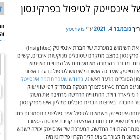
 של אינסייטק לטיפול בפרקינסון
ד
חב
ריך
נובמבר 4, 2021
ע"י
yochais
וה
ה-FDA אישר את השימוש במערכת של חברת אינסייטק (Insightec)
 פרקינסון במצב מתקדם שסובלים מנוקשות איברים, קשיים
ידות. מדובר בהרחבה משמעותית של התוויית השימוש
ינסייטק, שעד כה אושרה לשימוש לטיפול ברעד ראשוני
סון הסובלים מרעד ראשוני.
בחודש שעבר חתמה אינסייטק
על הסכם מיזוג עם חברת SPAC לצורך הנפקה בנסד"ק לפי שווי שוק
ראשוני של 1.9 מיליארד דולר. ההתווייה החדשה מרחיבה את השוק
ל החברה. בארצות הברית סובלים כמיליון איש מפרקינסון.
חה אינסייטק משמשת לטיפול זעיר-פולשני בתסמונות כמו
גידולים שפירים ברחם באמצעות קרינת אולטרה-סאונד
גתר ההתוויה החדשה, המערכת של אינסייטק יכולה לשמש
ולשנית לצורך ביצוע הליך הקרוי פלידוטומיה