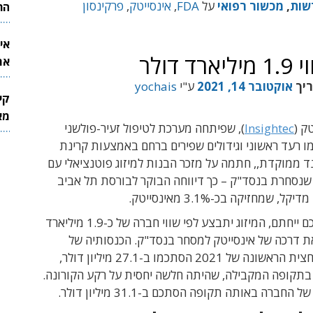
שות
,
מכשור רפואי
על
FDA
,
אינסייטק
,
פרקינסון
הר
אי
ולר
את
לש
ריך
אוקטובר 14, 2021
ע"י
yochais
קי
מאר
ק (
Insightec
), שפיתחה מערכת לטיפול זעיר-פולשני
 רעד ראשוני וגידולים שפירים ברחם באמצעות קרינת
 ממוקדת,, חתמה על מזכר הבנות למיזוג פוטנציאלי עם
ברת SPAC שנסחרת בנסד"ק – כך דיווחה הבוקר לבורסת תל אביב
 שמחזיקה בכ-3.1% מאינסייטק.
במידה וההסכם ייחתם, המיזוג יתבצע לפי שווי חברה של כ-1.9 מיליארד
את דרכה של אינסייטק למסחר בנסד"ק. הכנסותיה של
אינסייטק במחצית הראשונה של 2021 הסתכמו ב-27.1 מיליון דולר,
עומת 14.5 בתקופה המקבילה, שהיתה חלשה יחסית על רקע הקורונה.
חברה באותה תקופה הסתכם ב-31.1 מיליון דולר.