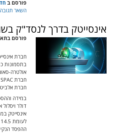
פורסם ב
חד
השאר תגובה
אינסייטק בדרך לנסד"ק בשווי 1.9 מיליארד ד
פורסם בתא
חברת אינסייט
בתסמונות כמו
אולטרה-סאונד
ח
חברת אלביט מדיקל,
דולר ויסלול 
ל
ההפסד הנקי של ה