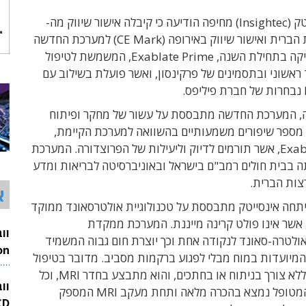
חברת אינסייטק (Insightec) מחיפה הודיעה כי קיבלה אישור שיווק מה-
FDA בארצות הברית ואישור שיווק באירופה (CE Mark) למערכת החדשה
שהחברה השיקה בתחילת השנה, Exablate Prime, המשמשת לטיפול
אשוני ובתסמינים של פרקינסון, ואשר פועלת בשילוב עם
, המערכת החדשה מתבססת על עשור של מחקר ופיתוח
מספר שיפורים משמעותיים בהשוואה למערכת הקיימת,
Exablate Neuro, אשר תורמים לדיוק וליעילות של הפרוצדורה. המערכת
 בבית חולים רמב"ם בישראל ובאוניברסיטה לבריאות ומדע
רצות הברית.
א
חה אינסייטק מתבססת על טכנולוגיית אולטרסאונד ממוקד
מונחה MRI, אשר אינו פולט קרינה מייננת. המערכת ממקדת
1, גלי אולטרה-סאונד לנקודה אחת וכך יוצרת חום גבוה המשמיד
מיועדות במוח מבלי לפגוע ברקמות מסביב. מדובר בטיפול
26
זעיר פולשני, ללא צורך בניתוח או בחתכים, והוא מתבצע בחדר MRI, וכל
וו
זאת בזמן שהמטופל נמצא בהכרה מלאה ותחת מעקב MRI המספק