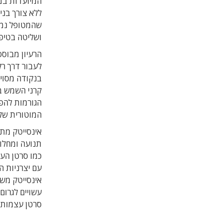
המיועדות במו
ושליטה בטיפו
הרעיון מבוסס
לעבור דרך רק
בנקודה מסויי
קרני השמש 
הגורמות להפ
המוטורית של
אינסייטק מתכ
תנועה ומחלות
כמו סרטן הע
אינסייטק משמ
עשויים לגרום
סרטן עצמות ג