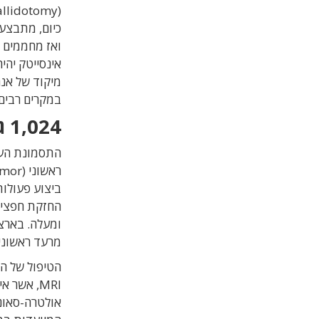
כיום, מתבצע
ואז מחממים 
אינסייטק יהי
מיקוד של אנר
במקרים רבים
1,024 גלי אולטרה-סאונד לנקודה אחת
התסמונת העי
ביצוע פעולות
מרעד ראשוני.
הטיפול של ה
אולטרה-סאונ