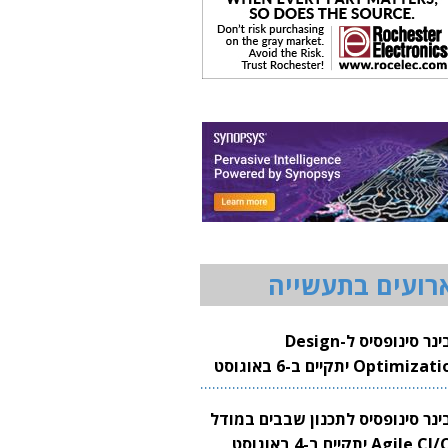
רועים בתעשייה
וובינר סינופסיס ל-Design
Optimization יתקיים ב-6 באוגוסט
20
בינר סינופסיס לתכנון שבבים במודל
Agile CI/CD יתקיים ב-4 באוגוסט