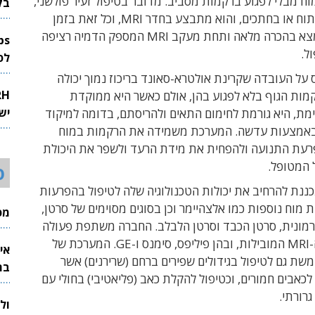
ח מבלי לפגוע ברקמות מסביב. מדובר בטיפול זעיר פולשני,
בק
ללא צורך בניתוח או בחתכים, והוא מתבצע בחדר MRI, וכל זאת בזמן
שהמטופל נמצא בהכרה מלאה ותחת מעקב MRI המספק הדמיה רציפה
ל.
לפיתוח 
 על העובדה שקרינת אולטרא-סאונד בריכוז נמוך יכולה
מות הגוף בלא לפגוע בהן, אולם כאשר היא ממוקדת
יש
מת, היא גורמת לחימום התאים ולהריסתם, בדומה למיקוד
באמצעות עדשה. המערכת משמידה את הרקמות במוח
רעת התנועה ולהפחית את מידת הרעד ולשפר את היכולת
 המטופל.
ס
ננת להרחיב את יכולות הטכנולוגיה שלה לטיפול בהפרעות
 מוח נוספות כמו אלצהיימר וכן בסוגים מסוימים של סרטן,
מכי
רמונית, סרטן הכבד וסרטן הלבלב. החברה משתפת פעולה
עם יצרניות ה-MRI המובילות, ובהן פיליפס, סימנס ו-GE. המערכת של
אי
שת גם לטיפול בגידולים שפירים ברחם (שרירנים) אשר
בת
 לכאבים חמורים, וכטיפול להקלת כאב (פליאטיבי) בחולי עם
רורתי.
ול