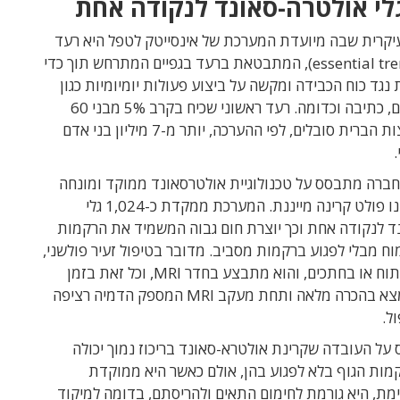
קרית שבה מיועדת המערכת של אינסייטק לטפל היא רעד
ראשוני (essential tremor), המתבטאת ברעד בגפיים המתרחש תוך כדי
 נגד כוח הכבידה ומקשה על ביצוע פעולות יומיומיות כגון
החזקת חפצים, כתיבה וכדומה. רעד ראשוני שכיח בקרב 5% מבני 60
ומעלה. בארצות הברית סובלים, לפי ההערכה, יותר מ-7 מיליון בני אדם
חברה מתבסס על טכנולוגיית אולטרסאונד ממוקד ומונחה
MRI, אשר אינו פולט קרינה מייננת. המערכת ממקדת כ-1,024 גלי
ד לנקודה אחת וכך יוצרת חום גבוה המשמיד את הרקמות
ח מבלי לפגוע ברקמות מסביב. מדובר בטיפול זעיר פולשני,
ללא צורך בניתוח או בחתכים, והוא מתבצע בחדר MRI, וכל זאת בזמן
שהמטופל נמצא בהכרה מלאה ותחת מעקב MRI המספק הדמיה רציפה
ל.
 על העובדה שקרינת אולטרא-סאונד בריכוז נמוך יכולה
מות הגוף בלא לפגוע בהן, אולם כאשר היא ממוקדת
מת, היא גורמת לחימום התאים ולהריסתם, בדומה למיקוד