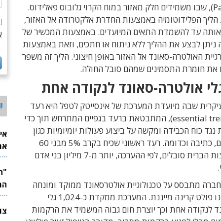
(Pallidotomy), שבו משמידים חלק מאזור במוח הקרוי גלובוס פאלידוס.
 הליך הפלידוטומיה באמצעות החדרת אלקטרודה אל האזור,
אותה עד להשמדת התאים המיועדים. באמצעות המכשיר של
א
ה ניתן לבצע את ההליך ללא ניתוח או חתכים, וזאת באמצעות
גיית האולטרה-סאונד אל האזור באופן חיצוני. הליך זה משפר
 את חומרת התסמינים שמהם סובל החולה.
י
קרית שבה מיועדת המערכת של אינסייטק לטפל היא רעד
ראשוני (essential tremor), המתבטאת ברעד בגפיים המתרחש תוך כדי
 נגד כוח הכבידה ומקשה על ביצוע פעולות יומיומיות כגון
אי
החזקת חפצים, כתיבה וכדומה. רעד ראשוני שכיח בקרב 5% מבני 60
את
ומעלה. בארצות הברית סובלים, לפי ההערכה, יותר מ-7 מיליון בני אדם
לש
חברה מתבסס על טכנולוגיית אולטרסאונד ממוקד ומונחה
המ
MRI, אשר אינו פולט קרינה מייננת. המערכת ממקדת כ-1,024 גלי
ד לנקודה אחת וכך יוצרת חום גבוה המשמיד את הרקמות