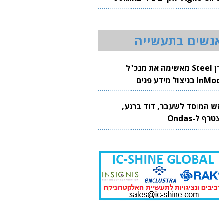
20
נשים בתעשייה
קרן Steel מאשימה את מנכ"ל
 בניצול מידע פנים
ש המוסד לשעבר, דוד ברנע,
רף ל-Ondas