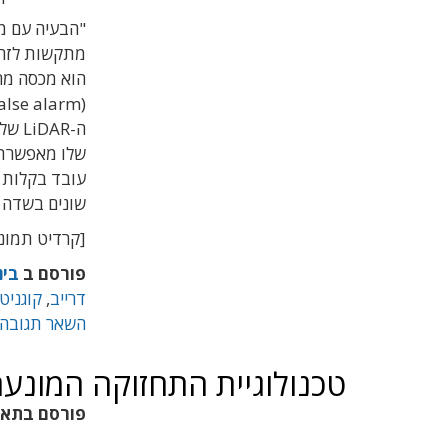
"
הבעיה עם מ
מתקשות לזהו
הוא מכסה מר
(false alarm).
ה
-LiDAR
שלנ
שלו מאפשרת 
עובד בקלות ב
שונים בשדה 
[קרדיט תמונה
פורסם ב
בינ
דרייב
,
קוגניט
השאר תגובה
טכנולוגיית התחזוקה המונעת של DI ב
פורסם בתא