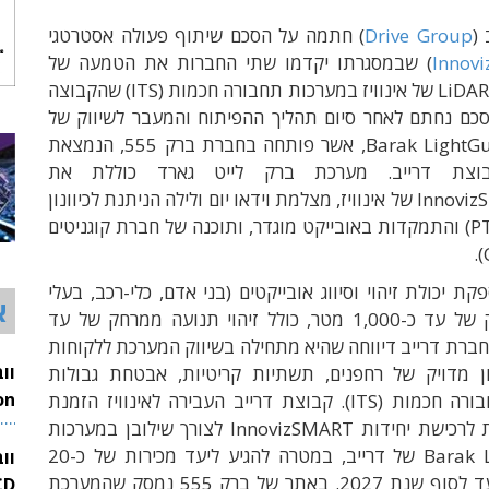
(
Drive Group
) חתמה על הסכם שיתוף פעולה אסטרטגי
Innovi
) שבמסגרתו יקדמו שתי החברות את הטמעה של
טכנולוגית ה-LiDAR של אינוויז במערכות תחבורה חכמות (ITS) שהקבוצה
ם נחתם לאחר סיום תהליך ההפיתוח והמעבר לשיווק של
מערכת Barak LightGuard, אשר פותחה בחברת ברק 555, הנמצאת
וצת דרייב. מערכת ברק לייט גארד כוללת את
חיישן InnovizSMART של אינוויז, מצלמת וידאו יום ולילה הניתנת לכיוונון
(PTZ Camera) והתמקדות באובייקט מוגדר, ותוכנה של חברת קוגניטים
 יכולת זיהוי וסיווג אובייקטים (בני אדם, כלי-רכב, בעלי
א
חיים) ממרחק של עד כ-1,000 מטר, כולל זיהוי תנועה ממרחק של עד
מטר. חברת דרייב דיווחה שהיא מתחילה בשיווק המערכת ללקוחות
ן מדויק של רחפנים, תשתיות קריטיות, אבטחת גבולות
ומערכות תחבורה חכמות (ITS). קבוצת דרייב העבירה לאינוויז הזמנת
26
רכש מקדמית לרכישת יחידות InnovizSMART לצורך שילובן במערכות
Barak LightGuard של דרייב, במטרה להגיע ליעד מכירות של כ-20
וו
מיליון דולר עד לסוף שנת 2027. באתר של ברק 555 נמסק שהמערכת