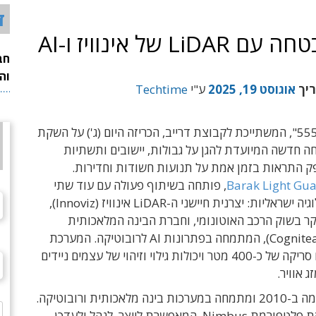
ד
ברק 555 השיקה מערכת אבטחה עם LiDAR של אינוויז ו-AI
חב
וה
ריך
אוגוסט 19, 2025
ע"י
Techtime
חברת "ברק 555", המשתייכת לקבוצת דרייב, הכריזה היום (ג') על השקת
 חדשה המיועדת להגן על גבולות, יישובים ותשתיות
פק התראות בזמן אמת על תנועות חשודות וחדירות.
Barak Light Gu
, פותחה בשיתוף פעולה עם עוד שתי
חברות טכנולוגיה ישראליות: יצרנית חיישני ה-LiDAR אינוויז (Innoviz),
ר בשוק הרכב האוטונומי, וחברת הבינה המלאכותית
קוגניטים (Cogniteam), המתמחה בפתרונות AI לרובוטיקה. המערכת
מספקת טווח סריקה של כ-400 מטר ויכולות גילוי וזיהוי של עצמים ניידים
ג אוויר.
קוגניטים הוקמה ב-2010 ומתמחה במערכות בינה מלאכותית ורובוטיקה.
היא פיתחה את פלטפורמת Nimbus, המאפשרת לייצר, לנהל ולעדכן