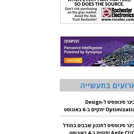
רועים בתעשייה
וובינר סינופסיס ל-Design
Optimization יתקיים ב-6 באוגוסט
20
בינר סינופסיס לתכנון שבבים במודל
Agile CI/CD יתקיים ב-4 באוגוסט