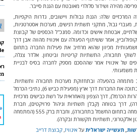
פריסה מהירה ושידור סלולרי מאובטח עם הגנת סייבר.
26
 המרכזיים שלה: הגנת גבולות ויישובים, גדרות היקפיות,
א
, מעברי גבול, מתקני תשתית רגישים, מערכות אסטרטגיות,
תיים, אבטחת אישים וכדומה. סמנכ"ל הכספים של קבוצת
קופולוביץ, אמר ששיתוף הפעולה עם אינוויז מהווה אבן דרך
מעותית מכיוון שהוא מרחיב את פעילות החברה בתחום
InMode
 לשוקי תחבורה, התשתיות קריטיות וביטחון. אלדר צגלה,
ים של אינוויז אמר שההסכם מספק לחברה בסיס לבניית
רא
ת משמעותי.
מצט
ב מתמחה בהפעלה ובתחזוקת מערכות תחבורה ותשתיות.
היא מאגדת בתוכה את החברות דרך ארץ (מפעילת כביש 6), נתיבי הכרמל
רות הכרמל), דרך הצפון (האחראית על רשת כבישים מרכזית
ה), דרך בטוחה (קבלן תשתיות וניהול פרויקטים), חברת
א.א.כ.י (המתמחה בתחום החשמל בתחבורה), וחברת ברק 555 (המתמחה
ן אלקטרוני, תשתיות תקשורת ובקרה).
שות
,
תעשייה ישראלית
על
אינוויז
,
קבוצת דרייב