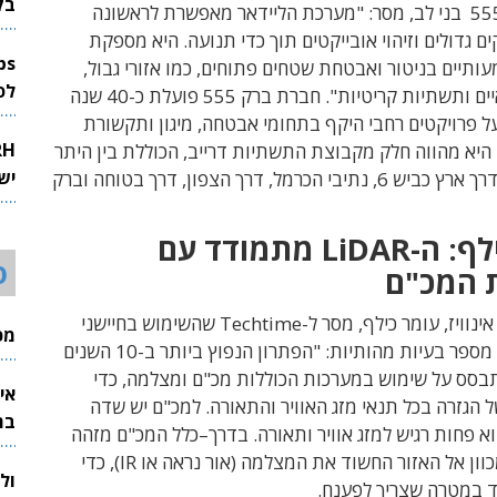
בק
מנכ״ל ברק 555 בני לב, מסר: "מערכת הליידאר מאפשרת לראשונה
ם גדולים וזיהוי אובייקטים תוך כדי תנועה. היא מספקת
ותיים בניטור ואבטחת שטחים פתוחים, כמו אזורי גבול,
לפיתוח 
מתקנים צבאיים ותשתיות קריטיות". חברת ברק 555 פועלת כ-40 שנה
ל פרויקטים רחבי היקף בתחומי אבטחה, מיגון ותקשורת
היא מהווה חלק מקבוצת התשתיות דרייב, הכוללת בין היתר
יש
את החברות דרך ארץ כביש 6, נתיבי הכרמל, דרך הצפון, דרך בטוחה וברק
לף
:
ה
-LiDAR
מתמודד עם
ס
 המכ
"
ם
ינוויז
,
עומר כילף
,
מסר ל
-Techtime
שהשימוש בחיישני
מכי
מספר בעיות מהותיות
: "
הפתרון הנפוץ ביותר ב
-10
השנים
בסס על שימוש במערכות הכוללות מכ
"
ם ומצלמה
,
כדי
אי
ל הגזרה בכל תנאי מזג האוויר והתאורה
.
למכ
"
ם יש שדה
בת
וא פחות רגיש למזג אוויר ותאורה
.
בדרך
–
כלל המכ
"
ם מזהה
כוון אל האזור החשוד את המצלמה
(
אור נראה או
IR),
כדי
ול
 במטרה שצריך לפענח
.