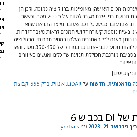
הר
ערכות מכ
"
ם היא שהן מאופיינות ברזולוציה נמוכה
,
ולכן הן
ת תנועת בני
–
אדם מעבר לטווח של כ
-200
מטר
.
וכאשר
אי
חב שבו עובר כביש
,
כל רכב שעובר מייצר התראת שווא
את
בעייה נוספת קשורה לקושי המכ
"
ם לראות מעבר לגדרות
.
לש
ו נותן מענה לכל האתגרים האלה ובמחיר תחרותי
.
הרזולוציה
קי
לזהות תנועת בני
–
אדם גם במרחק של
350-450
מטר
,
והאו
מאר
סביבה מורכבת הכוללת תנועה של כלים ואנשים באיזורים
הראייה
".
: קוגניטים]
ה מלאכותית
,
חדשות
על
LiDAR
,
אינוויז
,
ברק 555
,
קבוצת
ים
כביש 6
ריך
פברואר 21, 2023
ע"י
yochais