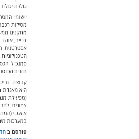
כוללת יכולת 
יישומי המטרה
מסילות רכבת
מתקנים ממשל
דרייב, אוהד 
אסטרטגית מש
הטכנולוגיות
סמנכ"ל הכספ
תזרים הכנסו
קבוצת דריי
(מפעילת מנה
צפונית לחדר
במערכות מיגו
פורסם ב
חד