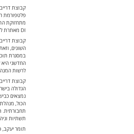
קבוצת דרייב
DI מאתרת ליקויי תחזוקה בגשרים ותשתיות דרך על סמך צילומים בלבד.
קבוצת דרייב
השונים, וזאת
במסגרת תוכנ
החדשני היא ל
לרשות המנהלי
קבוצת דרייב 
הגדולה בישר
נמצאים כביש
הכול, מנהלת
תחבורתית. ת
תשתיות וניהו
תומר יעקב, ס