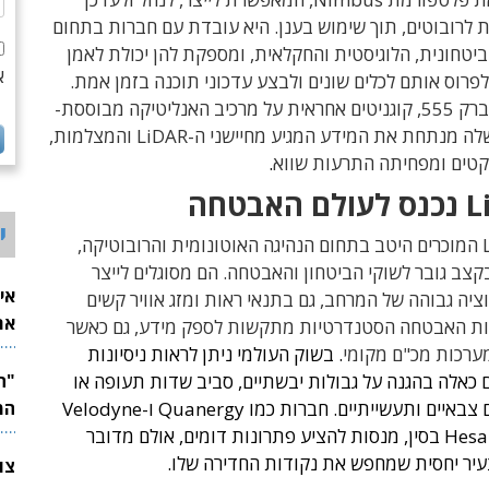
 לרובוטים, תוך שימוש בענן. היא עובדת עם חברות בתחום
יטחונית, הלוגיסטית והחקלאית, ומספקת להן יכולת לאמן
א
לפרוס אותם לכלים שונים ולבצע עדכוני תוכנה בזמן אמת.
בפרויקט של ברק 555, קוגניטים אחראית על מרכיב האנליטיקה מבוססת-
AI: התוכנה שלה מנתחת את המידע המגיע מחיישני ה-LiDAR והמצלמות,
יקטים ומפחיתה התרעות שווא
.
י
חיישני LiDAR המוכרים היטב בתחום הנהיגה האוטונומית והרובוטיקה,
בקצב גובר לשוקי הביטחון והאבטחה. הם מסוגלים לייצר
אי
ציה גבוהה של המרחב, גם בתנאי ראות ומזג אוויר קשים
את
 האבטחה הסטנדרטיות מתקשות לספק מידע, גם כאשר
לש
מערכות מכ"ם מקומי
.
בשוק העולמי ניתן לראות ניסיונות
 כאלה בהגנה על גבולות יבשתיים, סביב שדות תעופה או
סביב מתקנים צבאיים ותעשייתיים. חברות כמו Quanergy ו-Velodyne
המ
בארה"ב, או Hesai בסין, מנסות להציע פתרונות דומים, אולם מדובר
צעיר יחסית שמחפש את נקודות החדירה שלו.