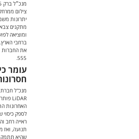
צילום ממרחקי
יתרונות משמע
ומוציאה לפוע
ברחבי הארץ. 
555.
עומר כי
חסרונות
מנכ
"
ל חברת א
LiDAR
פותר 
האחרונות הת
לספק כיסוי ש
ראייה רחב וה
תנועה
,
ואז מ
שהיא תתמקד