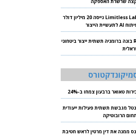
צה שרשרת האספקה
Limitless Labs גייסה 20 מיליון דולר
AI לתעשיית הייצור
RH בונה ברומניה תשתית ייצור ביטחוני
ראלית
מיקונדקטורס
רות טאואר ברבעון צמחו ב-24%
נטל מגבשת תשתית פעילות ייעודית
חום הרובוטיקה
נס ממנה את דין מרטין לראש חטיבת