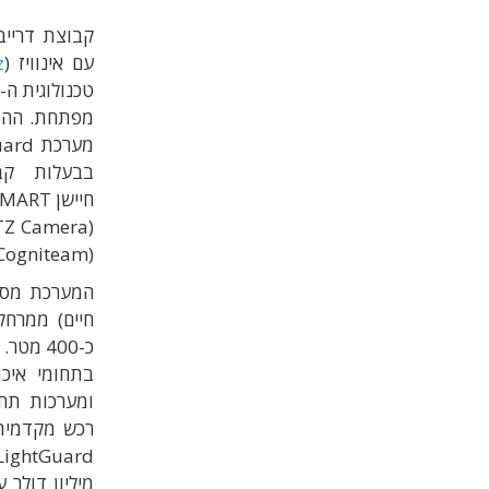
קבוצת דרייב 
עם אינוויז (
z
מפתחת. ההסכ
בבעלות קב
(Cogniteam).
המערכת מספקת
כ-400 
בתחומי איכו