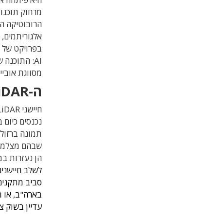
מרחוק תוכנות
הרובוטיקה הב
אלגוריתמים, 
מסווגת אובי
ה-LiDAR נכנס לעולם האבטחה
נכנסים כיום 
תמונה ברזולו
שבהם מצלמות
הן נעזרות ב
לשלב חיישנים
עדיין בשוק 