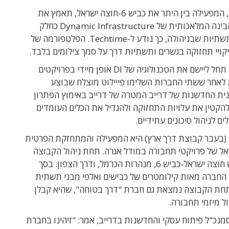
, המפעילה בין היתר את כביש 6-חוצה ישראל, תאמץ את
פלטפורמת הבינה המלאכותית של Dynamic Infrastructure כחלק
מתחזוקת התשתיות שבניהולה, כך נודע ל-Techtime. הפלטפורמה של
תחל ליישם את הטכנולוגיה של DI
אופן מיידי בפרויקטים
 לאחר ששתי החברות השלימו פייילוט מוצלח שבוצע
ית החדשנות של דרייב המטרה של דרייב באימוץ הפתרון
הקטין את עלויות התחזוקה ולהגדיל את הכלים העומדים
ם לניהול סיכונים עתידיים.
(
בעבר קבוצת דרך ארץ) היא המפעילה והמתחזקת הפרטית
אל של פרויקטי תחבורה במודל אגרה
. תחת ניהול הקבוצה
 חוצה ישראל-
כביש 6, מנהרות הכרמל
, ו
דרך הצפון. בסך
 החברה
מאות קילומטרים של כבישים ואלפי מבני תשתית
חת הקבוצה נמצאת גם חברת "
דרך בטוחה", שהיא
קבלן
ל מיזמי תחבורה.
מנכ"ל פיתוח עסקי והחדשנות בדרייב, אמר: "זיהינו בחברת