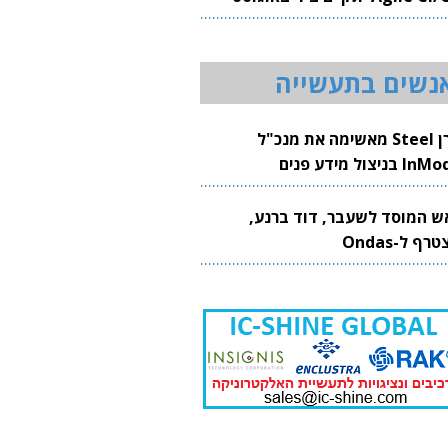
20
נשים בתעשייה
קרן Steel מאשימה את מנכ"ל
 בניצול מידע פנים
ש המוסד לשעבר, דוד ברנע,
רף ל-Ondas