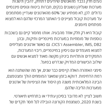
נעלם חלק נכבד מהאנשים שיודעים לתחזק, להבין ולשנות
מערכות שעליהן נשענים בנקים, חברות ביטוח וגופים פיננסיים
גדולים. לכן, לא מפתיע שכ־60% מהארגונים שעדיין מסתמכים
על מערכות קובול מציינים כי האתגר המרכזי שלהם הוא למצוא
מפתחים מיומנים.
קובול היא רק חלק אחד מהבעיה. אותו מחסור קיים גם בשכבות
נוספות של מומחיות במערכות מיינפריים ותיקות, ובהן
Assembler, IMS, DB2 ו־CICS. גם כאשר ארגונים מצליחים
למצוא מועמדים עם ניסיון במיינפריים, ריבוי המערכות,
התפקידים והתלויות ביניהן מקשה מאוד למצוא אנשים עם
שילוב הכישורים המדויק שנדרש בפועל.
סימני האזהרה האלה קיימים כבר שנים, אך מה שהשתנה הוא
רמת הדחיפות. דווקא בזמן שמאגר המומחים הולך ומצטמצם,
הבינה המלאכותית משנה מן היסוד את הציפיות של ארגונים
ממערכות הליבה שלהם.
חשוב לציין: לא מדובר בסיכון עתידי או בתרחיש תיאורטי.
בשנת 2020, כשמגפת הקורונה הובילה לגל חסר תקדים של