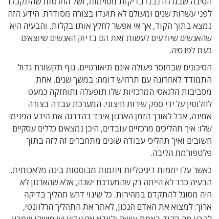
הסיבה שבגללה נבנו בדיקות מסוימות, ושל החלטות שהתקבלו
לפני עשרות שנים ומעולם לא תועדו בצורה מסודרת. הידע הזה
נמצא בתוך הקוד, אך אי אפשר לחלץ אותו בקלות, והבעיה היא
שהאנשים שיודעים לעשות זאת הם בדיוק האנשים שיוצאים
כעת לפנסיה.
הסיכונים שבחוסר פעולה אינם תיאורטיים. גוף תקשורת גדול
התמודד לאחרונה עם תרחיש דומה: במשך שנים, אחת
מסביבות הלגאסי המרכזיות שלו תופעלה ותוחזקה כמעט
לחלוטין על ידי ספק שירות חיצוני. המערכת עבדה בצורה
אמינה, אבל לאורך הזמן הארגון איבד בהדרגה את הידע הפנימי
שלו: איך תהליכים מרכזיים עובדים, היכן נמצאים כללים עסקיים
חשובים ואיך תהליכי עבודה שונים מתחברים זה לזה בתוך
פלטפורמת הליבה.
כאשר עלו יוזמות דיגיטליות ויוזמות מבוססות בינה מלאכותית,
הבעיה כבר לא הייתה רק שהמערכת ישנה, אלא שהארגון לא
היה מסוגל להתקדם במהירות. כל שינוי דרש תהליך בדיקה
ארוך: למצוא את האדם הנכון, לאתר את התהליך הרלוונטי,
להבין מה הקוד באמת עושה ולוודא אם עדיין יש מישהו שמבין