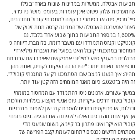
תביעות אבטלה, ממשלות במדינות שונות בארה"ב גילו
שהמערכות שלהן פשוט אינן עומדות בעומס. מושל ניו ג'רזי,
פיל מרפי, פנה אז בפומבי בבקשה למתכנתי קובול מתנדבים,
לאחר שמערכת האבטלה של המדינה קרסה תחת זינוק של
1,600% במספר התביעות בתוך שבוע אחד בלבד. גם
קונטיקט וקנזס התמודדו עם משבר דומה. בלומברג דיווחה כי
המחסור במתכנתי קובול האט בפועל את העברת מיליארדי
הדולרים במענקי סיוע למיליוני אמריקאים שאיבדו את עבודתם.
מרפי אמר מאוחר יותר: "יהיו הרבה הפקות לקחים, ואחת מהן
תהיה: איך הגענו למצב שבו הסתמכנו רק על מתכנתי קובול?".
זה היה ב־2020; כיום מאגר המומחים הזה קטן עוד יותר.
במשך עשורים, ארגונים ניסו להתמודד עם המחסור במומחי
קובול בשתי דרכים עיקריות: גיוס אנשי מקצוע בעלויות הולכות
וגדלות, או פרויקטים רחבים להסבת קוד ישן לשפות מודרניות.
אך אף אחת מהדרכים האלה לא פתרה את הבעיה. גיוס מומחי
קובול הוא יקר ואינו פתרון בר קיימא, משום שמעט מדי
מפתחים חדשים נכנסים לתחום לעומת קצב הפרישה של
המומחים הוותיקים.