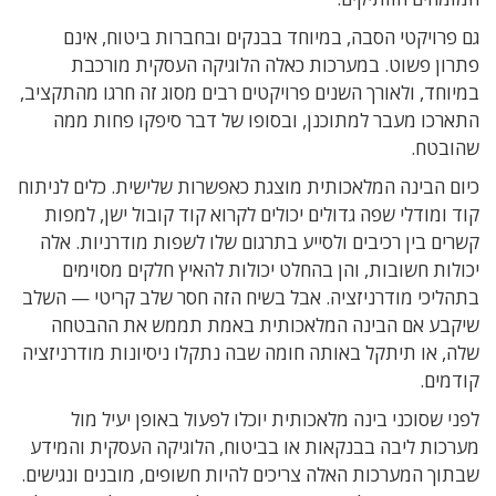
גם פרויקטי הסבה, במיוחד בבנקים ובחברות ביטוח, אינם
פתרון פשוט. במערכות כאלה הלוגיקה העסקית מורכבת
במיוחד, ולאורך השנים פרויקטים רבים מסוג זה חרגו מהתקציב,
התארכו מעבר למתוכנן, ובסופו של דבר סיפקו פחות ממה
שהובטח.
כיום הבינה המלאכותית מוצגת כאפשרות שלישית. כלים לניתוח
קוד ומודלי שפה גדולים יכולים לקרוא קוד קובול ישן, למפות
קשרים בין רכיבים ולסייע בתרגום שלו לשפות מודרניות. אלה
יכולות חשובות, והן בהחלט יכולות להאיץ חלקים מסוימים
בתהליכי מודרניזציה. אבל בשיח הזה חסר שלב קריטי — השלב
שיקבע אם הבינה המלאכותית באמת תממש את ההבטחה
שלה, או תיתקל באותה חומה שבה נתקלו ניסיונות מודרניזציה
קודמים.
לפני שסוכני בינה מלאכותית יוכלו לפעול באופן יעיל מול
מערכות ליבה בבנקאות או בביטוח, הלוגיקה העסקית והמידע
שבתוך המערכות האלה צריכים להיות חשופים, מובנים ונגישים.