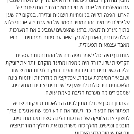
את ההשלכות של אותו שינוי בהמשך הדרך. החדשנות של
הארגון הפכה תלויה במומחיות חיצונית ונדירה, במקום להישען
על יכולת פנימית. זהו המחיר הסמוי של השארת ידע ארגוני כלוא
בתוך מערכות לגאסי. ברגע שהאנשים שמבינים את המערכות
האלה עוזבים, הארגון לא רק נשאר עם פחות מפתחים — הוא
מאבד עצמאות תפעולית.
אותו גוף היה יכול לשמר מפה חיה של ההתנהגות העסקית
הקריטית שלו, לו רק היה ממפה ומתעד מוקדם יותר את לוגיקת
הליבה כשירותים מובנים ומנוהלים. במקום לגלות מחדש שוב
ושוב איך המערכת עובדת, אפליקציות מודרניות ויוזמות בינה
מלאכותית היו יכולות להישען על שירותים יציבים ומתועדים,
שמסבירים מה מערכת הליבה באמת עושה.
הפתרון הנכון אינו להמתין לבינה המלאכותית ולקוות שהיא
תפתור את הבעיה. כדי לשמר את הידע לפני שהוא נעלם, צריך
לחשוף את הלוגיקה של מערכות הליבה כשירותים מודרניים,
מובנים ונגישים. מהלך כזה משרת גם את תהליך המודרניזציה
וגם את שימור הידע הארגוני.