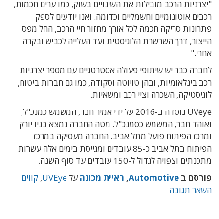
"יצרניות הרכב מובילות את השינויים בשוק, כמו ערים חכמות,
רכבים אוטונומיים וחשמליים וכדומה. ואנו יודעים לספק
פתרונות סריקה חכמה לכל אורך מחזור חיי הרכב, החל מפס
הייצור, דרך השרשרת הלוגיסטית ועד העלייה לכביש ובקרה
אחרי."
לחברה כבר יש שיתופי פעולה אסטרטגיים עם מספר יצרניות
רכב בינלאומיות, ובהן טויוטה וסקודה, כמו גם חברות ביטוח,
לוגיסטיקה, השכרה וציי רכב ומשאיות.
UVeye
נוסדה ב-2016 על ידי אמיר חבר, המשמש כמנכ"ל,
ואוהד חבר, המשמש כסמנכ"ל. מטה החברה נמצא בניו יורק
ומרכז הפיתוח פועל מתל אביב. החברה מעסיקה במרכז
הפיתוח בתל אביב כ-85 עובדים ומגייסת בימים אלה עשרות
מתכנתים וצפויה לגדול ל-150 עובדים עד סוף השנה.
פורסם ב
Automotive
,
ראיית מכונה
על
UVEye
,
קווים
השאר תגובה