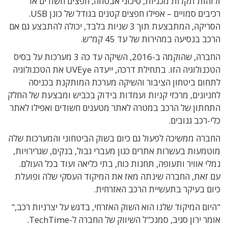
ולזהות תקלות מכניות, סיכוני אבטחה, חפצים חשודים או
רכיבים סמויים – אפילו חפצים קטנים בגודל של כונן
USB
.
הסריקה, המתבצעת תוך 3 שניות בלבד, יכולה להתבצע גם אם
הרכב בנסיעה במהירות של עד 45 קמ"ש.
החברה, שהוקמה ב-2016, השיקה עד כה 3 מערכות על בסיס
הטכנולוגיה הזו.
בתחילת דרכה, ייעדה
UVEye
את הטכנולוגיה
לתחום ביטחון הציבור והשיקה מערכת המותקנת בכניסה
לחניונים, מרכזי קניות ועמדות בידוק בכביש ומבצעת
של החלק
התחתון של הרכב במטרה לאתר מטענים חשודים ואפילו לאתר
כלי-רכב גנובים.
החברה ממשיכה לפעול גם כיום בשוק הביטחוני והמערכות שלה
מוטמעות בעשרות אתרים כגון מעברי גבול, בנקים, שגרירויות,
נמלי אוויר ותעופה, תחנות כוח, בתי כליאה ועוד בכל העולם.
עם זאת, החברה שינתה מאז את המיקוד העסקי שלה ופועלת
כיום בעיקר בתעשיית הרכב האזרחית.
"היום המיקוד שלנו הוא השוק האזרחי, בדגש על יצרניות רכב,"
אומר ירון סגיב, סמנכ"ל השיווק של החברה ל-
TechTime
.