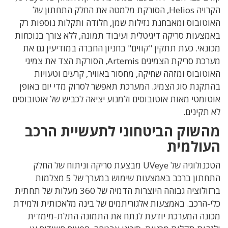
הקרויה
Helios
, הסורקת מלמטה את החלק התחתון של
האוטובוס ומאבחנת נזילות שמן, חלודה ותקלות נוספות רק
באמצעות סריקה דיגיטלית ועיבוד תמונה, ללא צורך בנוכחות
מכונאי. כעת תתקין "קווים" בחניון החברה במודיעין גם את
מערכת סריקת הצמיגים
Artemis
, הסורקת הצד את צמיגי
האוטובוס ומזהה שחיקה, מחסור באוויר, קרעים וטעויות
בהתקנת סוג הצמיג. המערכת תאפשר לסרוק מדי יום באופן
אוטומטי מאות אוטובוסים ולמנוע יציאה לכביש של אוטובוסים
לא תקינים.
מהשוק הביטחוני לתעשיית הרכב
העולמית
הטכנולוגיה של
UVeye
מבצעת סריקה וניתוח של החלק
התחתון ברכב באמצעות שימוש במערך של 5 מצלמות
ברזולוציה גבוהה היוצרות הדמיה של 360 מעלות של תחתית
כלי-הרכב. באמצעות אלגוריתמים של בינה מלאכותית ולמידת
מכונה המערכת יודעת לנתח את התמונה התלת-מימדית