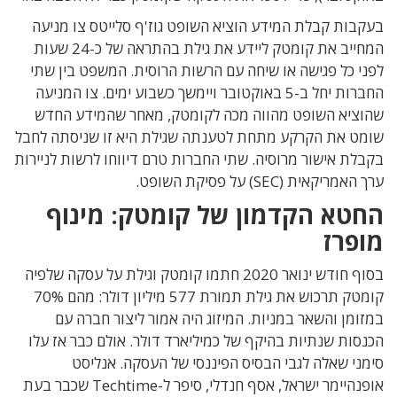
בעקבות קבלת המידע הוציא השופט גוז'ף סלייטס צו מניעה
המחייב את קומטק ליידע את גילת בהתראה של כ-24 שעות
לפני כל פגישה או שיחה עם הרשות הרוסית. המשפט בין שתי
החברות יחל ב-5 באוקטובר ויימשך כשבוע ימים. צו המניעה
שהוציא השופט מהווה מכה לקומטק, מאחר שהמידע החדש
שומט את הקרקע מתחת לטענתה שגילת היא זו שניסתה לחבל
בקבלת אישור מרוסיה. שתי החברות טרם דיווחו לרשות לניירות
ערך האמריקאית (SEC) על פסיקת השופט.
החטא הקדמון של קומטק: מינוף
מופרז
בסוף חודש ינואר 2020 חתמו קומטק וגילת על עסקה שלפיה
קומטק תרכוש את גילת תמורת 577 מיליון דולר: מהם 70%
במזומן והשאר במניות. המיזוג היה אמור ליצור חברה עם
הכנסות שנתיות בהיקף של כמיליארד דולר. אולם כבר אז עלו
סימני שאלה לגבי הבסיס הפיננסי של העסקה. אנליסט
אופנהיימר ישראל, אסף חנדלי, סיפר ל-Techtime שכבר בעת