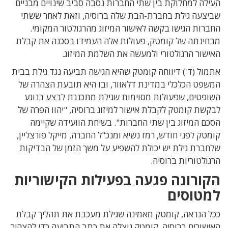
העילה למחלוקת בין שתי החברות נסבה סביב שינויים מבניים
שביצעה גילת בחברת-הבת שלה ברוסיה, וזאת לאחר ששתי
החברות הגישו בקשה לאישור המיזוג מהרגולטור המקומי.
מבחינתה של קומטק, פעולות אלה העמידו בסכנה את קבלת
האישור הרגולטורי ולמעשה את השלמת המיזוג.
אתמול (ד') דיווחה קומטק שהיא הגישה תביעה נגד גילת בבית
המשפט הכלכלי במדינת דלאוור, ובו היא תובעת הצהרה של
השופטים, שפעולות מסוימות שגילת מתכננת לבצע בנוגע
לבקשת קומטק לקבלת אישור למיזוג ברוסיה, "יהוו הפרה של
הסכם המיזוג בין שתי החברות". בשיחת הוועידה שקיימה
קומטק לפני חודש, רמז נשיא ומנכ"ל החברה, מייקל פורצליין,
שלחברת גילת יש יכולת להשפיע על משך הזמן של הבדיקות
הרגולטוריות ברוסיה.
הקורונה פגעה בפעילות הקישוריות
למטוסים
ככל הנראה, קומטק מאמינה שגילת מעכבת את תהליך קבלת
האישורים ברוסיה. קומטק ניצלה את כתב התביעה כדי להצהיר