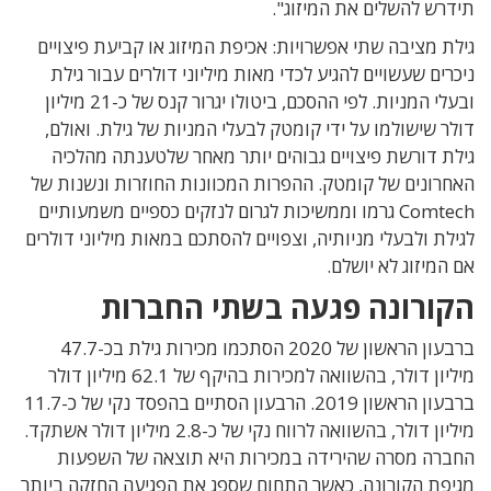
תידרש להשלים את המיזוג".
גילת מציבה שתי אפשרויות: אכיפת המיזוג או קביעת פיצויים
ניכרים שעשויים להגיע לכדי מאות מיליוני דולרים עבור גילת
ובעלי המניות. לפי ההסכם, ביטולו יגרור קנס של כ-21 מיליון
דולר שישולמו על ידי קומטק לבעלי המניות של גילת. ואולם,
גילת דורשת פיצויים גבוהים יותר מאחר שלטענתה מהלכיה
האחרונים של קומטק. ההפרות המכוונות החוזרות ונשנות של
Comtech גרמו וממשיכות לגרום לנזקים כספיים משמעותיים
לגילת ולבעלי מניותיה, וצפויים להסתכם במאות מיליוני דולרים
אם המיזוג לא יושלם.
הקורונה פגעה בשתי החברות
ברבעון הראשון של 2020 הסתכמו מכירות גילת בכ-47.7
מיליון דולר, בהשוואה למכירות בהיקף של 62.1 מיליון דולר
ברבעון הראשון 2019. הרבעון הסתיים בהפסד נקי של כ-11.7
מיליון דולר, בהשוואה לרווח נקי של כ-2.8 מיליון דולר אשתקד.
החברה מסרה שהירידה במכירות היא תוצאה של השפעות
מגיפת הקורונה, כאשר התחום שספג את הפגיעה החזקה ביותר