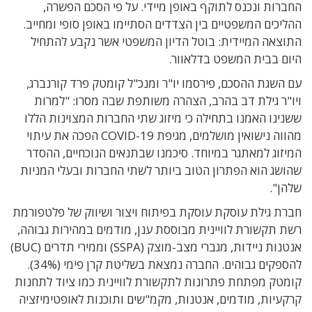
החברות ונכנס לתוקף באופן מיידי. על פי הסכם הפשרה,
ההליכים המשפטיים בין הצדדים הסתיימו באופן סופי ומחייב.
התוצאה המיידית: בוטל הדיון המשפטי אשר נקבע להתחיל
היום בבית המשפט בדלאוור.
עם השגת ההסכם, פירסמו יו"ר ומנכ"ל קומטק פרד קורנברג,
ויו"ר גילת דב בהרב, הצהרה משותפת שבה מסרו: "למרות
ששנינו האמנו בתחילה כי מיזוג שתי החברות המצוינות הללו
מהווה נישואין מושלמים, מגיפת COVID-19 הפכה את עיתוי
המיזוג למאתגר במיוחד. סיכמנו שבתנאים הנוכחיים, ההסדר
שהושג הוא הפתרון הטוב ביותר לשתי החברות ובעלי המניות
שלהן".
חברת גילת עוסקת עוסקת בפיתוח ויצור ושיווק של פלטפורמת
רשת תקשורת לוויינית מבוססת ענן, מודמים במהירות גבוהה,
אנטנות ניידות, מגברי מצב-מוצק (
SSPA
) וממירי תדרים (
BUC
)
להספקים גבוהים. החברה נמצאת בשליטת קרן פימי (34%).
קומטק מפתחת פתרונות לתקשורת לוויינית כמו ציוד לתחנות
קרקעיות, מודמים, אנטנות, מקמ"שים ותוכנות לאופטימיזציה