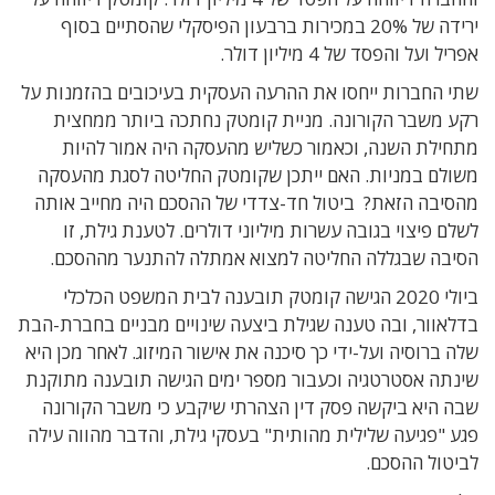
ירידה של 20% במכירות ברבעון הפיסקלי שהסתיים בסוף
אפריל ועל והפסד של 4 מיליון דולר.
שתי החברות ייחסו את ההרעה העסקית בעיכובים בהזמנות על
רקע משבר הקורונה. מניית קומטק נחתכה ביותר ממחצית
מתחילת השנה, וכאמור כשליש מהעסקה היה אמור להיות
משולם במניות. האם ייתכן שקומטק החליטה לסגת מהעסקה
מהסיבה הזאת? ביטול חד-צדדי של ההסכם היה מחייב אותה
לשלם פיצוי בגובה עשרות מיליוני דולרים. לטענת גילת, זו
הסיבה שבגללה החליטה למצוא אמתלה להתנער מההסכם.
ביולי 2020 הגישה קומטק תובענה לבית המשפט הכלכלי
בדלאוור, ובה טענה שגילת ביצעה שינויים מבניים בחברת-הבת
שלה ברוסיה ועל-ידי כך סיכנה את אישור המיזוג. לאחר מכן היא
שינתה אסטרטגיה וכעבור מספר ימים הגישה תובענה מתוקנת
שבה היא ביקשה פסק דין הצהרתי שיקבע כי משבר הקורונה
פגע "פגיעה שלילית מהותית" בעסקי גילת, והדבר מהווה עילה
לביטול ההסכם.