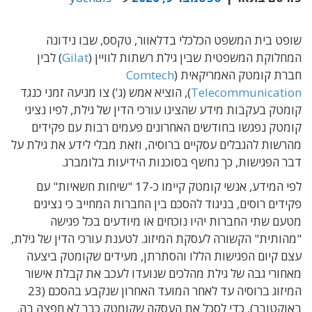
שופט בית המשפט הכלכלי בדלאוור, טקסס, שבו נידונה
המחלוקת המשפטית שבין גילת רשתות לוויין (
Gilat
) לבין
חברת קומטק האמריקאית (
Comtech
Telecommunication
), הוציא אמש (ג') צו מניעה זמני כנגד
קומטק בעקבות מידע שהציגו עורכי הדין של גילת, לפיו נציגי
קומטק נפגשו בחודשים האחרונים פעמים רבות עם פקידים
מהרשות להגבלים עסקיים ברוסיה, וזאת מבלי לידע את גילת על
דבר הפגישות, כך נחשף בסוכנות הידיעות בלומברג.
לפי המידע, אנשי קומטק קיימו כ-17 "שיחות חשאיות" עם
פקידים רוסים, בניגוד להסכם בין החברות המחייב כי נציגים
מטעם שתי החברות יהיו נוכחים או מיודעים בכל פגישה
"מהותית" הקשורה לעסקת המיזוג. לטענת עורכי הדין של גילת,
עצם קיום הפגישות הללו והסתרתן, מעידים שקומטק ביצעה
מאחורי גבה של גילת מהלכים שנועדו לעכב את קבלת אישור
המיזוג ברוסיה עד לאחר המועד האחרון שנקבע בהסכם (23
באוקטובר), כדי לסכל את העסקה שקומטק כבר לא חפצה בה.