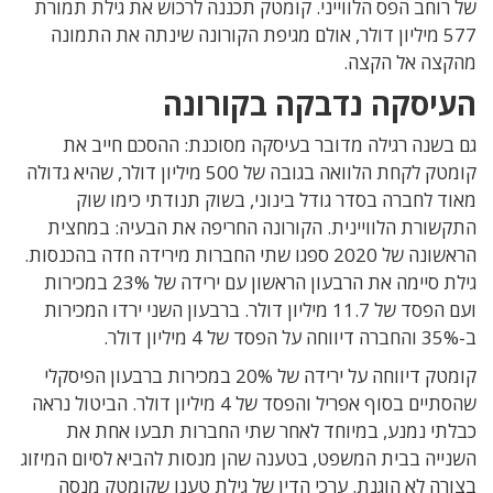
של רוחב הפס הלווייני. קומטק תכננה לרכוש את גילת תמורת
577 מיליון דולר, אולם מגיפת הקורונה שינתה את התמונה
מהקצה אל הקצה.
העיסקה נדבקה בקורונה
גם בשנה רגילה מדובר בעיסקה מסוכנת: ההסכם חייב את
קומטק לקחת הלוואה בגובה של 500 מיליון דולר, שהיא גדולה
מאוד לחברה בסדר גודל בינוני, בשוק תנודתי כימו שוק
התקשורת הלוויינית. הקורונה החריפה את הבעיה: במחצית
הראשונה של 2020 ספגו שתי החברות מירידה חדה בהכנסות.
גילת סיימה את הרבעון הראשון עם ירידה של 23% במכירות
ועם הפסד של 11.7 מיליון דולר. ברבעון השני ירדו המכירות
ב-35% והחברה דיווחה על הפסד של 4 מיליון דולר.
קומטק דיווחה על ירידה של 20% במכירות ברבעון הפיסקלי
שהסתיים בסוף אפריל והפסד של 4 מיליון דולר. הביטול נראה
כבלתי נמנע, במיוחד לאחר שתי החברות תבעו אחת את
השנייה בבית המשפט, בטענה שהן מנסות להביא לסיום המיזוג
בצורה לא הוגנת. ערכי הדין של גילת טענו שקומטק מנסה