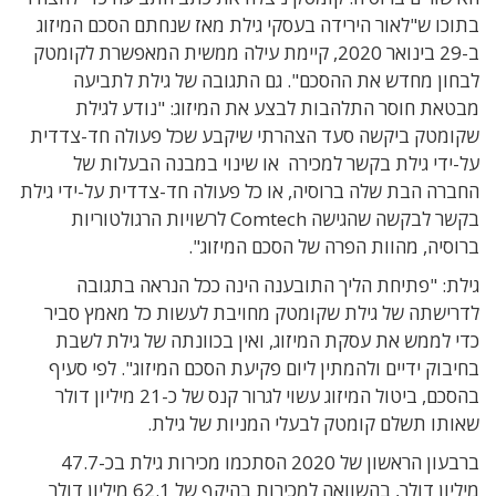
בתוכו ש"לאור הירידה בעסקי גילת מאז שנחתם הסכם המיזוג
ב-29 בינואר 2020, קיימת עילה ממשית המאפשרת לקומטק
לבחון מחדש את ההסכם". גם התגובה של גילת לתביעה
מבטאת חוסר התלהבות לבצע את המיזוג: "נודע לגילת
שקומטק ביקשה סעד הצהרתי שיקבע שכל פעולה חד-צדדית
על-ידי גילת בקשר למכירה או שינוי במבנה הבעלות של
החברה הבת שלה ברוסיה, או כל פעולה חד-צדדית על-ידי גילת
בקשר לבקשה שהגישה Comtech לרשויות הרגולטוריות
ברוסיה, מהוות הפרה של הסכם המיזוג".
גילת: "פתיחת הליך התובענה הינה ככל הנראה בתגובה
לדרישתה של גילת שקומטק מחויבת לעשות כל מאמץ סביר
כדי לממש את עסקת המיזוג, ואין בכוונתה של גילת לשבת
בחיבוק ידיים ולהמתין ליום פקיעת הסכם המיזוג". לפי סעיף
בהסכם, ביטול המיזוג עשוי לגרור קנס של כ-21 מיליון דולר
שאותו תשלם קומטק לבעלי המניות של גילת.
ברבעון הראשון של 2020 הסתכמו מכירות גילת בכ-47.7
מיליון דולר, בהשוואה למכירות בהיקף של 62.1 מיליון דולר