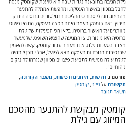
גילת הגיבה בתובענה נגדית שבה היא טוענת שקומטק מנסה
לחבל במכוון באישור העסקה, ומחפשת אמתלה להתנער
מהמיזוג. חנדלי סבור כי ההליכים הרגולטוריים ברוסיה היו רק
תירוץ. "אם קומטק באמת היתה חפצה בעסקה, הם היו פשוט
מוותרים על האישור ברוסיה. בלאו הכי הפעילות של גילת
ברוסיה היא מינורית. צו המניעה שהוציא השופט, שלמעשה
מצדד בטענות גילת, אינו מעודד עבור קומטק. קשה להאמין
שבנסיבות הנוכחיות העסקה תצא לפועל, אבל ייתכן שתהיה
לגילת עילה ממשית לתביעת פיצויים מכיוון שנגרמו לה נזקים
מהותיים".
פורסם ב
חדשות
,
מיזוגים ורכישות
,
משבר הקורונה
,
תקשורת
על
גילת
,
קומטק
השאר תגובה
קומטק מבקשת להתנער מהסכם
המיזוג עם גילת