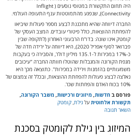
היה תחום התקשורת במטוסי נוסעים ( Inflight
Connectivity), שנפגע מהתמוטטות ענף התעופה העולמי.
החברה דיווחה שהיא מתכננת לבצע מספר פעולות שיביאו
להפחתת ההוצאות, כולל פיטורי עובדים. המצב העסקי של
קומטק אינו שונה: בדו"ח הרבעוני האחרון (לתקופה שבין
פברואר לסוף אפריל 2020), היא דיווחה על ירידה חדה של
כ-17% במכירות ל-135.1 מיליון דולר, והסבירה כי בעקבות
מגפת הקורונה והמגבלות שהוטלו חוותה החברה "עיכובים
משמעותיים בהזמנות וירידה במכירות". כתוצאה מכך היא
נאלצה לבצע פעולות להפחתת ההוצאות, ובכלל זה צמצום של
10% בכוח האדם והפחתות שכר.
פורסם ב
חדשות
,
מיזוגים ורכישות
,
משבר הקורונה
,
תקשורת אלחוטית
על
גילת
,
קומטק
השאר תגובה
המיזוג בין גילת לקומטק בסכנת