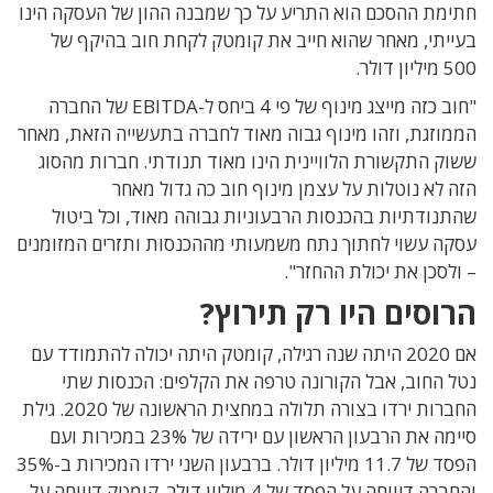
חתימת ההסכם הוא התריע על כך שמבנה ההון של העסקה הינו
בעייתי, מאחר שהוא חייב את קומטק לקחת חוב בהיקף של
500 מיליון דולר.
"חוב כזה מייצג מינוף של פי 4 ביחס ל-EBITDA של החברה
הממוזגת, וזהו מינוף גבוה מאוד לחברה בתעשייה הזאת, מאחר
ששוק התקשורת הלוויינית הינו מאוד תנודתי. חברות מהסוג
הזה לא נוטלות על עצמן מינוף חוב כה גדול מאחר
שהתנודתיות בהכנסות הרבעוניות גבוהה מאוד, וכל ביטול
עסקה עשוי לחתוך נתח משמעותי מההכנסות ותזרים המזומנים
– ולסכן את יכולת ההחזר".
הרוסים היו רק תירוץ?
אם 2020 היתה שנה רגילה, קומטק היתה יכולה להתמודד עם
נטל החוב, אבל הקורונה טרפה את הקלפים: הכנסות שתי
החברות ירדו בצורה תלולה במחצית הראשונה של 2020. גילת
סיימה את הרבעון הראשון עם ירידה של 23% במכירות ועם
הפסד של 11.7 מיליון דולר. ברבעון השני ירדו המכירות ב-35%
והחברה דיווחה על הפסד של 4 מיליון דולר. קומטק דיווחה על