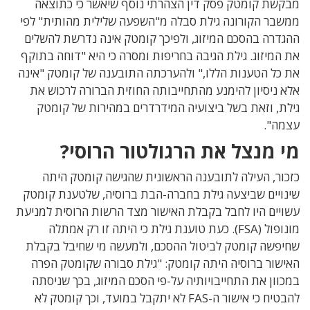
מבקשת קומטק פסק דין הצהרתי נוסף שיאשר כי כתוצאה
ממשבר הקורונה גילת סבלה מ"השפעה שלילית מהותית" לפי
ההגדרה בהסכם המיזוג, ולפיכך קומטק אינה נדרשת להשלים
את המיזוג. גילת הגיבה בחריפות ומסרה כי היא "דוחה בתוקף
את כל הטענות הללו," ולהערכתה התובענה של קומטק "אינה
אלא ניסיון להימנע מהתחייבותה החוזית הברורה לרכוש את
גילת, וזאת בשל ביצועיה המידרדרים במהירות של קומטק
עצמה".
מי מנצל את הרגולטור הרוסי?
כזכור, העילה לתובענה הראשונית שהגישה קומטק היתה
שינויים שביצעה גילת בחברה-הבת ברוסיה, שלטענת קומטק
עשויים היו לחבל בקבלת האישור מצד הרשות הרוסית למניעת
מונופול (FSA). כעת טוענת גילת כי היתה זו רק אמתלה
שחיפשה קומטק לביטול ההסכם, ולמעשה מי שחיבל בקבלת
האישור ברוסיה היתה קומטק: "גילת סבורה שקומטק הפרה
במכוון את התחייבויותיה על-פי הסכם המיזוג, בכך שניסתה
להבטיח כי אישור ה-FAS לא יתקבל במועד, וכך קומטק לא