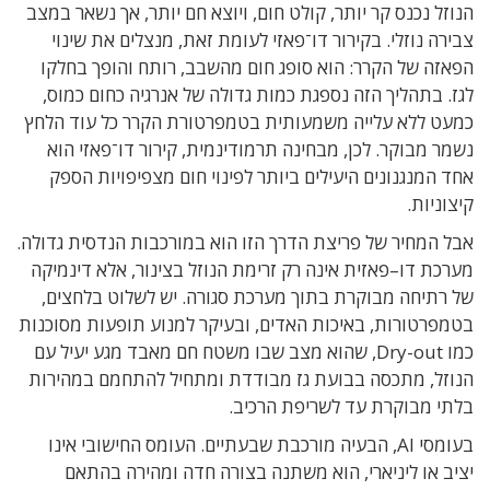
הנוזל נכנס קר יותר
,
קולט חום
,
ויוצא חם יותר
,
אך נשאר במצב
צבירה נוזלי
.
בקירור דו־פאזי
לעומת זאת
,
מנצלים את שינוי
הפאזה של הקרר
:
הוא סופג חום מהשבב
,
רותח והופך בחלקו
לגז
.
בתהליך הזה נספגת כמות גדולה של אנרגיה כחום כמוס
,
כמעט ללא עלייה משמעותית בטמפרטורת הקרר כל עוד הלחץ
נשמר מבוקר
.
לכן
,
מבחינה תרמודינמית
,
קירור דו־פאזי הוא
אחד המנגנונים היעילים ביותר לפינוי חום מצפיפויות הספק
קיצוניות
.
אבל המחיר של פריצת הדרך הזו הוא במורכבות הנדסית גדולה
.
מערכת דו
–
פאזית אינה רק זרימת הנוזל בצינור
,
אלא דינמיקה
של רתיחה מבוקרת בתוך מערכת סגורה
.
יש לשלוט בלחצים
,
בטמפרטורות
,
באיכות האדים
,
ובעיקר למנוע תופעות מסוכנות
כמו
Dry-out, שהוא מצב
שבו משטח חם מאבד מגע יעיל עם
הנוזל
,
מתכסה בבועת גז מבודדת ומתחיל להתחמם במהירות
בלתי מבוקרת עד לשריפת הרכיב
.
בעומסי
AI,
הבעיה מורכבת שבעתיים
.
העומס החישובי אינו
יציב או ליניארי
,
הוא משתנה בצורה חדה ומהירה בהתאם