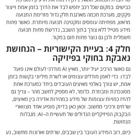
כבישים
:
במקום שכל רכב יחפש לבד את הדרך בזמן אמת וייצור
פקקים
,
מערכת חכמה מארגנת חלק גדול מזרימת התנועה
מראש
,
מפחיתה עומסים ומקטינה תנועה מיותרת
.
כאשר פחות
מידע מטייל ללא צורך בתוך השבב
,
נדרשת פחות תנועה
חשמלית ולכן גם נוצר פחות חום במקור
.
חלק
4:
בעיית הקישוריות – הנחושת
נאבקת בחוקי בפיזיקה
גם כאשר הרכיב
יעיל יותר
,
מאיץ
AI
מודרני לעולם אינו פועל
לבדו
.
כדי לאמן מודלים עצומים או לשרת מיליוני בקשות בזמן
אמת
, יש צורך ב
אלפי מאיצים העובדים ביחד כמערכת אחת
מסונכרנת ומבוזרת
. כלומר,
לא מספיק לחשב מהר – צריך גם
להזיז כמויות עצומות של מידע במהירות אדירה בין מאיצים
,
שרתים ורכיבי מחשוב
. וכאן
כאן בדיוק מופיע אחד מצווארי
הבקבוק הפיזיקליים הגדולים של תעשיית ה
–
I:
A
מגבלות
הנחושת
.
כיום
,
רוב המידע העובר בין שבבים
,
שרתים וארונות מחשוב
,
נע