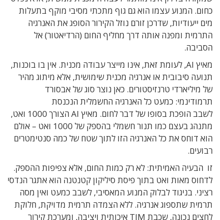
כחום
.
המנוע עצמו הוא גם גוף מתכתי מסיבי מוקף בתעלות
מים ייעודיות
,
שדרכן זורם נוזל הקירור הסופג את האנרגיה
התרמית ומפנה אותה דרך מחליף החום
(
הרדיאטור
)
אל
הסביבה
.
מאיץ
AI,
לעומת זאת
,
אינו מייצר עבודה מכנית
.
אין בו בוכנות
,
תנועה סיבובית או אנרגיה מכנית שימושית, אלא מיתוג מהיר
של מיליארדי טרנזיסטורים
.
כאן נוצר סוג של אבסורד
תרמודינמי
:
כמעט כל האנרגיה החשמלית הנכנסת
לשבב
הופכת בסופו של דבר לחום
.
מאיץ
AI
הצורך 1000 ואט,
מתנהג
בעצם כמו תנור חשמלי בהספק של 1000 ואט – אולם
הוא
דוחס את כל האנרגיה הזו לתוך שטח של כמה סנטימטרים
רבועים.
זו הבעיה האמיתית
:
לא רק כמות החום
,
אלא צפיפות ההספק
.
לדחוס
מאות ואט בתוך פיסת סיליקון קטנטנה הוא אתגר הנדסי
רציני
.
בניגוד לבלוק המנוע המאסיבי
,
לשבב
כמעט ואין מסה
תרמית שתספוג אנרגיה
.
ללא הצמדה תרמית מדויקת
,
חלוקת
לחצים נכונה
,
שכבת
TIM
איכותית ויציבה
,
ומערכת קירור