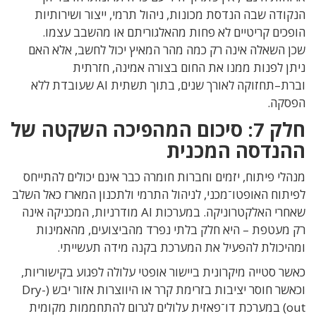
הנקודה שבה הנדסת מכונות
,
ניהול תרמי
,
ייצור ושירותיות
הופכים קריטיים לא פחות מהאלגוריתם או מהשבב עצמו
.
שכן
השאלה אינה רק כמה מהר המאיץ יכול לחשב
,
אלא האם
ניתן לפנות ממנו את החום בצורה אמינה
,
חזרתית
וברת
–
תחזוקה לאורך שנים
,
בתוך תשתית
AI
שעובדת ללא
הפסקה
.
חלק
7:
סיכום המהפיכה השקטה של
ההנדסה המכנית
מנהלי פיתוח
,
יזמים וחברות חומרה כבר אינם יכולים להתייחס
לפיתוח האופטו־מכני
,
לניהול התרמי ולתכנון המארז כאל השלב
שאחרי האלקטרוניקה
.
במערכות
AI
מודרניות
,
המכניקה אינה
רק מעטפת – היא חלק בלתי נפרד מהביצועים
,
מהאמינות
ומהיכולת להפעיל את המערכת בקנה מידה תעשייתי
.
כאשר סטייה מיקרונית ביישור אופטי עלולה לפגוע בקישוריות
,
וכאשר חוסר יציבות בזרימת קרר או היווצרות אזור יבש
(Dry-
out)
במערכת דו־פאזית עלולים לגרום להתחממות מקומית