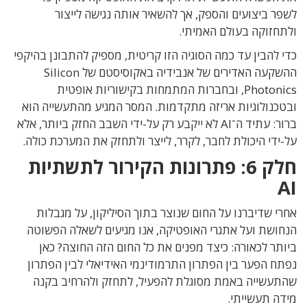
לשפר ביצועים והספק
,
אך להשאיר אותה נגישה לייצור
ולתחזוקה בעולם האמיתי
.
כדי להבין עד כמה הסוגיה הזו קריטית
,
מספיק להתבונן בהיקפי
ההשקעה האדירים של אנבידיה
באקוסיסטם של
Silicon
Photonics,
ובחברות המתמחות בקישוריות אופטית
ובטכנולוגיות אריזה מתקדמות
.
המסר המגיע מהתעשייה הוא
ברור
:
עתיד ה־
AI
לא ייקבע רק על-ידי השבב החזק ביותר, אלא
על-ידי היכולת לחבר
,
לקרר
,
לייצר ולתחזק את המערכת כולה
.
חלק
6:
פתרונות הקירור לתשתיות
AI
אחרי שדיברנו על החום שנוצר בתוך הסיליקון
,
על מגבלות
הנחושת ועל אתגרי האופטיקה
,
אנו מגיעים לשאלה הפשוטה
ביותר לכאורה
: כיצד
מפנים את כל החום הזה החוצה
?
כאן
נפתח הפער בין הפתרון התרמודינמי האידיאלי לבין הפתרון
שהתעשייה באמת מסוגלת להפעיל
,
לתחזק ולהרחיב בקנה
מידה תעשייתי
.