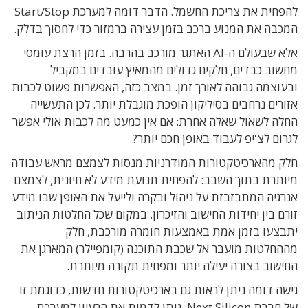
להפחית את צריכת החשמל
. הדבר
דומה למערכת
Start/Stop
המכבה את המנוע ברכב בזמן עצירה ברמזור כדי לחסוך בדלק
.
אלא שבעולם ה
-AI
האתגר מורכב בהרבה
.
בזמן הרצת עומסי
מחשוב כבדים
,
חלקים גדולים מהמאיץ עובדים במקביל
ובעוצמה גבוהה לאורך זמן
.
במצב כזה
,
האפשרות פשוט לכבות
אזורים נרחבים בסיליקון הופכת מוגבלת יותר
.
לכן התעשייה
החלה לשאול שאלה אחרת
:
אם אין כמעט מה לכבות אולי אפשר
לגרום לצ
'
יפ לעבוד באופן חכם יותר
?
חלק מהארכיטקטורות המודרניות מנסות לצמצם מראש עבודה
מיותרת בתוך השבב
:
להפחית תנועת מידע לא חיונית
,
לצמצם
אנרגיה המתבזבזת על ניהול ובקרה
ולייעל את האופן שבו מידע
זורם בין יחידות החישוב והזיכרון
.
במקום שכל החלטות הניתוב
יתבצעו בזמן אמת באמצעות חומרה מורכבת
,
חלק
מההחלטות מועבר אל שכבת התוכנה
(
קומפיילר
)
המארגן את
החישוב בצורה יעילה יותר ומפחית תקורה מיותרת
.
גישה דומה ניתן לראות גם בארכיטקטורות חדשות
,
כדוגמת זו
של חברת
Next Silicon
. ניתן לדמות את הרעיון ל
מערכת