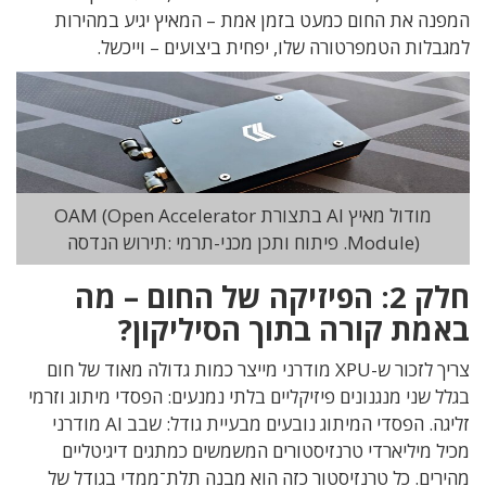
המפנה את החום כמעט בזמן אמת – המאיץ יגיע במהירות
למגבלות הטמפרטורה שלו
,
יפחית ביצועים – וייכשל
.
מודול מאיץ AI בתצורת OAM (Open Accelerator
Module). פיתוח ותכן מכני-תרמי :תירוש הנדסה
חלק
2:
הפיזיקה של החום – מה
באמת קורה בתוך הסיליקון
?
צריך לזכור ש-
XPU
מודרני מייצר כמות גדולה מאוד של חום
בגלל
שני מנגנונים פיזיקליים בלתי נמנעים
:
הפסדי מיתוג וזרמי
זליגה
. הפסדי המיתוג נובעים מבעיית גודל: שבב AI
מודרני
מכיל מיליארדי טרנזיסטורים המשמשים כמתגים דיגיטליים
מהירים
.
כל טרנזיסטור כזה הוא מבנה תלת־ממדי בגודל של