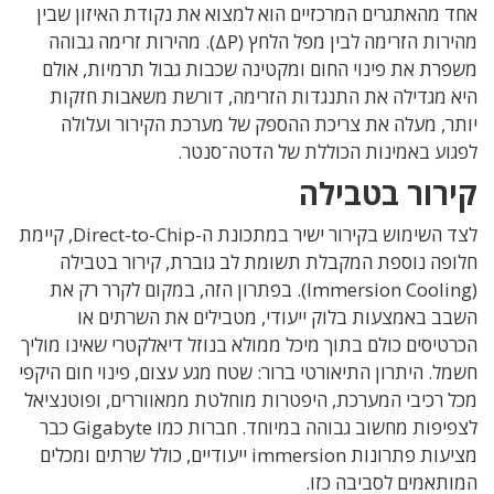
אחד מהאתגרים המרכזיים הוא למצוא את נקודת האיזון שבין
מהירות הזרימה לבין מפל הלחץ
(ΔP).
מהירות זרימה גבוהה
משפרת את פינוי החום ומקטינה שכבות גבול תרמיות, אולם
היא מגדילה את התנגדות הזרימה
,
דורשת משאבות חזקות
יותר
,
מעלה את צריכת ההספק של מערכת הקירור ועלולה
לפגוע באמינות הכוללת של הדטה־סנטר
.
קירור בטבילה
לצד השימוש בקירור ישיר במתכונת ה
-Direct-to-Chip,
קיימת
חלופה נוספת המקבלת תשומת לב גוברת, קירור
בטבילה
(
Immersion Cooling).
בפתרון הזה
,
במקום לקרר רק את
השבב
באמצעות בלוק ייעודי
,
מטבילים את השרתים או
הכרטיסים כולם בתוך מיכל ממולא בנוזל דיאלקטרי שאינו מוליך
חשמל
.
היתרון התיאורטי ברור
:
שטח מגע עצום
,
פינוי חום היקפי
מכל רכיבי המערכת
,
היפטרות מוחלטת ממאווררים
,
ופוטנציאל
לצפיפות מחשוב גבוהה במיוחד
.
חברות כמו
Gigabyte
כבר
מציעות פתרונות
immersion
ייעודיים
,
כולל שרתים ומכלים
המותאמים לסביבה כזו
.