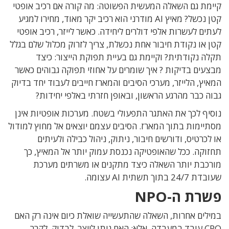
קיימת גם
השאלה המעשית הפשוטה:
מה קורה אם רכיב אופטי
קטן נכשל
?
מאיץ
AI
מודרני הוא רכיב יקר מאוד
, מחירו למגיע
לעתים
לעשרות אלפי דולרים ליחידה
. כאשר
לייזר
,
רכיב אופטי
קטן או נקודת חיבור אחת נכשלת, צריך לזרוק
מכלול שלם בגלל
תקלה נקודתית
? וקיימת גם בעיית
תפוקת הייצור
:
כיצד
מבצעים בדיקות
?
איך שומרים על אחוזי תפוקה גבוהים כאשר
המאיץ
,
הלייזר
,
מערכי הסיבים והמארז חייבים לעבוד יחד בדיוק
גבוה כבר מהרגע הראשון
,
ובאופן חזרתי באלפי יחידות
?
נוסיף לכך את האתגר התפעולי בשטח
.
מערכות אופטיות אינן
מסתיימות בתוך המארז
.
הסיבים עצמם יוצאים אל מחוץ למודול
או לכרטיס
,
ודורשים חיבור
,
ניתוק
,
ניהול כבילה ולעיתים
תחזוקה
.
ככל שהאופטיקה נכנסת עמוק יותר אל המאיץ
,
כך
מורכבת יותר השאלה כיצד מתקנים או משרתים מערכת
שעובדת
24/7
בתוך תשתית
AI
עצומה
.
פשרת ה-NPO
במילים אחרות
,
השאלה שהתעשייה שואלת כיום אינה רק האם
CPO
עובד במעבדה
,
אלא
:
האם ניתן לייצר
,
לבדוק
,
לקרר