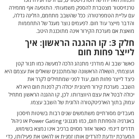
טרנזיסטור מצטברת להספק משמעותי
.
התופעה אף מחמירה
עם עליית הטמפרטורה
:
ככל שהשבב
מתחמם
,
הזליגה גדלה,
והדבר מייצר עוד חום. לפעמים נוצר
מעגל של התחממות
מואצת אם מערכת הקירור אינה מתוכננת היטב
.
חלק
3:
קו ההגנה הראשון: איך
לייצר פחות חום
כאשר שבב
AI
מודרני מתנהג הלכה למעשה כמו תנור קטן
ועוצמתי
,
השאלה הראשונה שהמתכננים שואלים את עצמם היא
כיצד לייצר
פחות חום, עוד לפני שמתחילים לקרר את
השבב
.
מערכת קירור חיצונית יכולה רק לפנות חום היא לא
יכולה לבטל את עצם היווצרותו
.
לכן
,
קו ההגנה הראשון מתחיל
עמוק בתוך הארכיטקטורה הלוגית של השבב עצמו
.
מעבדים מסורתיים משתמשים שנים רבות בשיטות חיסכון
באנרגיה והפחתת חום
,
כמו מנגנוני
Power Gating
או ניהול
תדרים דינמי
.
כאשר אזור מסוים ברכיב
אינו נמצא בשימוש
,
המערכת יודעת להרדים אותו זמנית או להאט את פעילותו, כדי