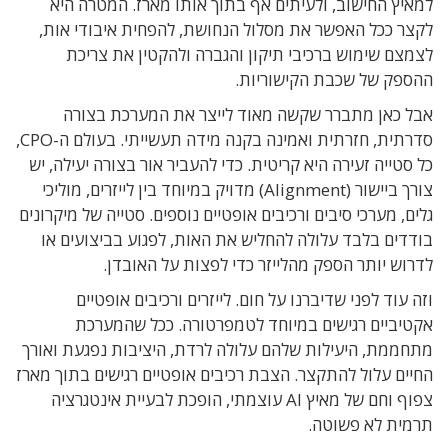
למאיץ החישוב
,
ולעיתים אף בתוך אותו מארז
.
המטרה היא
לקצר ככל האפשר את מסלול הנחושת
,
להפחית איבודי אות
,
לצמצם שימוש ברכיבי תיקון והגברה ולהקטין את צריכת
ההספק של שכבת הקישוריות
.
אבל כאן מתברר שקשה מאוד לייצר את המערכת בצורה
סדרתית
,
חזרתית ואמינה בקנה מידה תעשייתי
.
בעולם ה-
CPO,
כל סטייה זעירה היא קריטית
.
כדי להעביר אור בצורה יעילה
,
יש
צורך ביישור
(Alignment)
מדויק במיוחד בין לייזרים
,
מוליכי
גלים
,
מערכי סיבים ורכיבים אופטיים נוספים
.
סטייה של מיקרונים
בודדים בלבד עלולה להחליש את האות
,
לפגוע בביצועים או
לדרוש יותר הספק מהלייזר כדי לפצות על האובדן
.
וזה עוד לפני שדיברנו על חום
.
לייזרים ורכיבים אופטיים
אקטיביים רגישים במיוחד לטמפרטורה
.
ככל שהמערכת
מתחממת
,
היעילות שלהם עלולה לרדת
,
היציבות נפגעת ואורך
החיים עלול להתקצר
.
הצבת רכיבים אופטיים רגישים בתוך מארז
צפוף וחם של מאיץ
AI
עוצמתי, הופכת לבעיית אינטגרציה
תרמית לא פשוטה
.