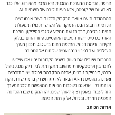
חריפה
,
הנדסת המערכת המכנית היא מרכזי מהאירוע
.
אלו כבר
לא בעיות של קופסה
,
אלא בעיות ליבה של תשתיות
AI .
ההתמודדות עם צווארי הבקבוק הללו דורשת אינטגרציה
הנדסית רחבה
:
הבנה עמוקה של השרשרת כולה מפעולת
המיתוג בליבה
,
דרך תנועת המידע על גבי הסיליקון
,
הולכת
האות בכרטיס
,
יישור הסיבים האופטיים
,
פיזור החום בבלוק
הקירור
,
זרימת הנוזל
,
החלפת החום ב־
CDU,
תכנון מערך
הצ’ילרים ועד לפינוי מגה־ואטים של חום אל הסביבה
.
החברות שיובילו את השוק בשנים הקרובות יהיו אלו שיידעו
לחבר בין ארכיטקטורת מחשוב מתקדמת לבין דיוק מכני
,
ניהול
תרמי
,
דינמיקת זורמים
,
אריזה מתקדמת ויכולת ייצור חזרתית
ואמינה
.
מהפיכת ה-AI הבאה
לא תתרחש רק ברמת שורת הקוד
או המודל – אלא
גם בשכבות הפיזיות המאפשרות לכל המערך
הזה לעבוד
באופן רציף לאורך שנים
.
זהו המקום שבו ההנדסה
המכנית חוזרת
,
ובגדול
,
אל קדמת הבימה
.
אודות הכותב