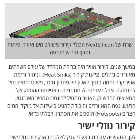
שרת של NextSilicon הכולל קירור משולב מים ואוויר. פיתוח
ותכן: תירוש הנדסה
במשך שנים
,
קירור אוויר היה ברירת המחדל של עולם השרתים
.
מאווררים גדולים
,
צלעות קירור
(Heat Sinks),
וניהול זרימת
אוויר קרה וחמה בתוך הארון היו פתרון מוכר
,
פשוט יחסית וזול
לתחזוקה
.
אבל בעומסי
AI
מודרניים
ובצפיפות ההספק של
המאיצים החדשים
,
האוויר מתחיל להיגמר:
המחיר האנרגטי
,
הרעש
,
נפח המאווררים והיכולת להגיע ביעילות אל מוקדי החום
הצרים
(Hotspots)
הופכים את הפתרון לבלתי כדאי
.
קירור נוזלי ישיר
לכן
,
התעשייה עוברת בצעדי ענק לשלב הבא
:
קירור נוזלי ישיר