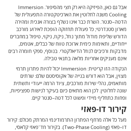
אבל גם כאן
,
הפיזיקה היא רק חצי מהסיפור
. Immersion
Cooling
משנה לחלוטין את הארכיטקטורה התפעולית של
הדטה
–
סנטר
.
השרת כבר אינו נשלף בצורה אנכית ומהירה
מארון סטנדרטי
;
כל פעולת תחזוקה הופכת לאירוע מורכב
הדורש שליפת מודול מתוך נוזל
,
ניקוז
,
ניקוי
,
טיפול במחברים
ייחודיים
,
ותאימות כימית ארוכת טווח של כבלים
,
אטמים
,
מדבקות ורכיבים לנוזל הדיאלקטרי
.
בנוסף
,
ספקי חומרה רבים
אינם מעניקים אחריות מלאה בתנאי טבילה
.
הנקודה הזו קריטית
: Immersion
יכול להיות פתרון תרמי
מצוין
,
אבל הוא דורש בנייה של אקוסיסטם שלם: שרתים
מותאמים
,
נהלי שירות מורכבים
,
ציוד הרמה ייעודי ותשתית
שונה לחלוטין
.
לכן הוא מתאים כיום בעיקר לנישות ספציפיות
,
ופחות כתחליף מיידי ופשוט לכל דטה
–
סנטר קיים
.
קירור דו-פאזי
מעל כל אלה מרחף הפתרון התרמודינמי המרתק מכולם
:
קירור
דו
–
פאזי
(Two-Phase Cooling).
בקירור חד־פאזי קלאסי
,