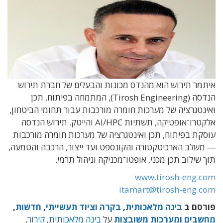
איתמר תירוש הוא מהנדס מכונות והבעלים של חברת תירוש
הנדסה (
Tirosh Engineering
),
המתמחה בפיתוח
,
תכן
ואינטגרציה של מערכות חומרה מורכבות עבור תחומי הביטחון
,
אלקטרו־אופטיקה
,
תשתיות
AI/HPC
והייטק
.
תירוש הנדסה
עוסקת בפיתוח
,
תכן ואינטגרציה של מערכות חומרה מורכבות
— משלב הארכיטקטורה והקונספט ועד ייצור
,
הרכבה והטמעה
,
תוך שילוב תכן מכני
,
אופטו־מכניקה וניהול תרמי
.
www.tirosh-eng.com
itamart@tirosh-eng.com
פורסם ב
בינה מלאכותית
,
בקרה וציוד תעשייתי
,
חדשות
,
מחשבים ומערכות משובצות
על
בינה מלאכותית
,
קירור
,