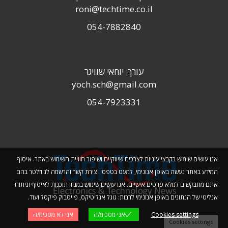
roni@techtime.co.il
054-7882840
עורך: יוחאי שוויגר
yoch.sch@gmail.com
054-7923331
אנו עושים שימוש בקבצי עוגיות לצרכים שיווקיים ושיפור חוויית השימוש באתר. איסוף
המידע באתר נעשה באופן אנונימי, למעט בטפסי יצירת קשר והרשמה לניוזלטר בהם
אתם מתבקשים למלא פרטים אישיים. אנו עושים שימוש במגוון תוכנות לאיסוף וניתוח
אנליטי של הנתונים באופן אנונימי לרבות: גוגל אנליטיקס, פייסבוק פיקסל ועוד.
Cookies settings
אני מסכימ/ה
אני לא מסכימ/ה
Cookies settings