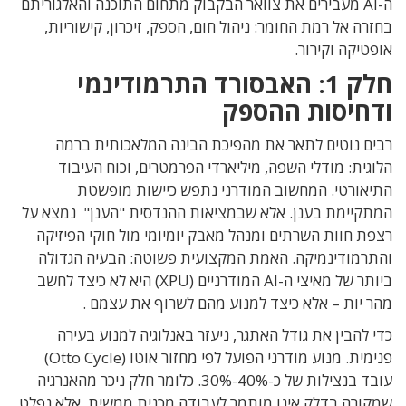
ה-AI מעבירים את צוואר הבקבוק מתחום התוכנה והאלגוריתם
בחזרה אל רמת החומר: ניהול
חום
,
הספק
,
זיכרון
,
קישוריות
,
אופטיקה וקירור
.
חלק
1:
האבסורד התרמודינמי
ודחיסות ההספק
רבים נוטים לתאר את מהפיכת הבינה המלאכותית ברמה
הלוגית
:
מודלי השפה
,
מיליארדי הפרמטרים
,
וכוח
העיבוד
התיאורטי
.
המחשוב המודרני נתפש כיישות מופשטת
המתקיימת בענן. אלא ש
במציאות ההנדסית "הענן" נמצא על
רצפת חוות השרתים ומנהל מאבק יומיומי מול חוקי
הפיזיקה
והתרמודינמיקה
.
האמת המקצועית פשוטה
:
הבעיה הגדולה
ביותר של מאיצי ה
-AI
המודרניים
(XPU)
היא לא כיצד לחשב
מהר יות –
אלא כיצד למנוע מהם לשרוף את עצמם
.
כדי להבין את גודל האתגר
,
ניעזר באנלוגיה למנוע בעירה
פנימית.
מנוע מודרני הפועל לפי מחזור אוטו
(Otto Cycle)
עובד בנצילות של כ-
40%-30%. כלומר
חלק ניכר מהאנרגיה
שמקורה בדלק אינו מותמר לעבודה מכנית ממשית
,
אלא נפלט