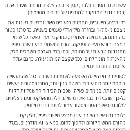
עשרות ננומטרים בלבד
,
קטן פי כמה אלפים מרוחב שערת אדם
(
בסדר גודל המתקרב לממדים של וירוסים מסוימים)
.
כדי לבצע חישובים
,
המתגים הזעירים האלו נדרשים לשנות את
מצבם מ-
0
ל-
1
ובחזרה
מיליארדי פעמים בשנייה
.
כל טרנזיסטור
כזה מתנהג
,
מבחינה חשמלית
,
כמו קבל זעיר כאשר כל שינוי
במצבו דורש
טעינה ופריקה
.
הזרם החשמלי הנע בשבב פוגש
התנגדות טבעית של החומר
,
וכמו בכל מערכת חשמלית חלק
מהאנרגיה מומר לחום
.
ככל שקצב המיתוג עולה
,
כך גם עולה
פליטת החום הדינמית
.
לסוגיית זרמי הזילגה השפעה לא פחות חשובה: ככל שהתעשייה
דוחסת יותר כוח עיבוד בשטח קטן יותר
,
הטרנזיסטורים נעשים
קטנים יותר
.
בממדים כאלה
,
שכבות הבידוד החשמליות דקות
כל-כך
,
שהבידוד כבר אינו מושלם
:
חלק מהאלקטרונים מצליחים
לזלוג גם כאשר הטרנזיסטור אמור להיות כבוי לחלוטין
.
כלומר
גם כאשר השבב
אינו מבצע חישוב פעיל
,
חלק קטן
מהזרם ממשיך לזרום ולהפוך לחום
.
במאיצי
AI
מודרניים
,
בגלל
הכמות האדירה של הטרנזיסטורים, גם זליגה זעירה מכל