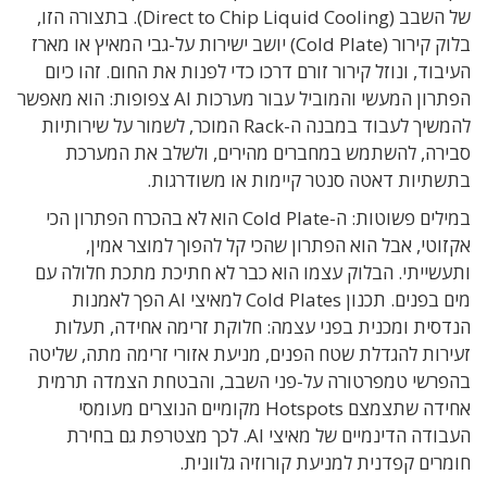
של השבב
(
Direct to Chip Liquid Cooling).
בתצורה הזו
,
בלוק קירור
(Cold Plate)
יושב ישירות על-גבי המאיץ או מארז
העיבוד
,
ונוזל קירור זורם דרכו כדי לפנות את החום
.
זהו כיום
הפתרון המעשי והמוביל עבור מערכות
AI
צפופות
:
הוא מאפשר
להמשיך לעבוד במבנה ה-
Rack
המוכר
,
לשמור על שירותיות
סבירה
,
להשתמש במחברים מהירים
,
ולשלב את המערכת
בתשתיות דאטה סנטר קיימות או משודרגות
.
במילים פשוטות
:
ה
-Cold Plate
הוא לא בהכרח הפתרון הכי
אקזוטי
,
אבל הוא הפתרון שהכי קל להפוך למוצר אמין
,
ותעשייתי
.
הבלוק עצמו הוא כבר לא חתיכת מתכת חלולה עם
מים בפנים
.
תכנון
Cold Plates
למאיצי
AI
הפך לאמנות
הנדסית ומכנית בפני עצמה
:
חלוקת זרימה אחידה
,
תעלות
זעירות להגדלת שטח הפנים
,
מניעת אזורי זרימה מתה
,
שליטה
בהפרשי טמפרטורה על-פני השבב
,
והבטחת הצמדה תרמית
אחידה שתצמצם
Hotspots
מקומיים הנוצרים מעומסי
העבודה הדינמיים של מאיצי
AI.
לכך מצטרפת גם בחירת
חומרים קפדנית למניעת קורוזיה גלוונית
.