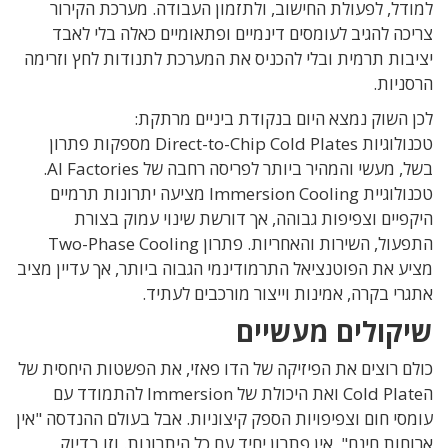
למודל
,
לפעולת החישוב
,
ולתזמון העבודה
.
מערכת הקירור
צריכה להגיב לעומסים דינמיים ופתאומיים כאלה בלי לאבד
יציבות תרמית ובלי להכניס את המערכת לתנודות לחץ וזרימה
הרסניות
.
לכן השוק נמצא היום בנקודת ביניים מרתקת
:
טכנולוגיות
Direct-to-Chip Cold Plates מספקות
פתרון
בשל
,
מעשי והמהיר ביותר לפריסה רחבה
של
AI Factories.
טכנולוגיית
Immersion Cooling
מציעה יתרונות תרמיים
היקפיים וצפיפות גבוהה
,
אך דורשת שינוי עמוק בצורת
התפעול
,
השירות והאחריות
. פתרון
Two-Phase Cooling
מציע את הפוטנציאל התרמודינמי הגבוה ביותר
,
אך עדיין מציב
אתגרי בקרה
,
אמינות וייצור מורכבים לעתיד
.
שיקולים מעשיים
כולם רוצים את הפיזיקה של הדו פאזי
,
את הפשטות היחסית של
ה
Cold Plate
ואת היכולת של
Immersion
להתמודד עם
עומסי חום וצפיפויות הספק קיצוניות
.
אבל בעולם ההנדסה "אין
ארוחות חינם", אין פתרון יחיד עם כל היתרונות
.
וזו בדיוק