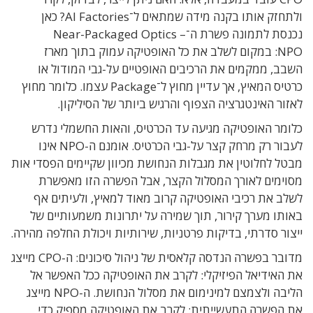
ולתחזק אותו בקנה מידה שמתאים ל־
AI Factories?
כאן
נכנסת לתמונה פשרת ה־
Near-Packaged Optics –
NPO:
במקום לשלב את כל האופטיקה עמוק בתוך מארז
השבב
,
ממקמים את הרכיבים האופטיים על-גבי המודול או
כרטיס המאיץ
,
אך עדיין מחוץ ל־
Package
עצמו. כלומר מחוץ
לאזור האינטגרציה הצפוף והרגיש ביותר של הסיליקון
.
כלומר האופטיקה מגיעה עד הכרטיס
,
והאות החשמלי נדרש
לעבור רק מרחק קצר על-גבי הכרטיס
.
אומנם ה-
NPO
אינו
מבטל לחלוטין את מגבלות הנחושת מכיוון ש
קיימים הפסדי אות
מסוימים לאורך המסלול הקצר
,
אבל הפשרה הזו מאפשרת
לשלב את רכיבי האופטיקה קרוב מאוד למאיץ
,
ולעיתים אף
באותו מערך קירור
,
תוך שמירה על יתרונות משמעותיים של
ייצור סדרתי
,
בדיקות פרטניות
,
שירותיות ויכולת החלפה מהירה
.
מדובר ב
פשרה הנדסה קלאסית של ניהול סיכונים
: ה-
CPO
מייצג
את האידיאל הפיזיקלי
:
לקרב את האופטיקה ככל האפשר אל
הליבה ולצמצם למינימום את מסלול הנחושת
. ה-
NPO
מייצג
את הפשרה התעשייתית
:
לקרב את האופטיקה מספיק כדי