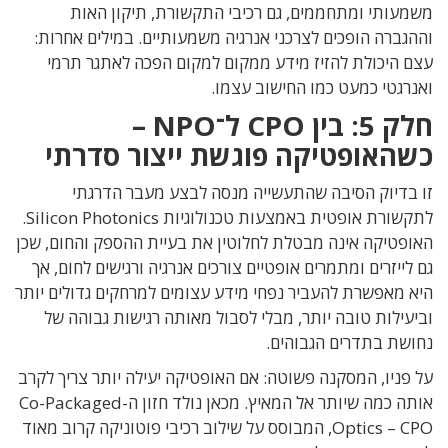
משמעותי ומתחממים
,
גם רכיבי התקשורת
,
תיקון האות
וההגברה הופכים לצרכני אנרגיה משמעותיים
.
במילים אחרות
:
עצם היכולת להזיז מידע ממקום למקום הפכה לאתגר תרמי
ואנרגטי כמעט כמו החישוב עצמו
.
חלק
5:
בין
CPO
ל־
NPO –
כשהאופטיקה פוגשת ייצור סדרתי
זו בדיוק הסיבה שהתעשייה מנסה לבצע מעבר הדרגתי
לתקשורת אופטית באמצעות טכנולוגיות
Silicon Photonics.
האופטיקה אינה מבטלת לחלוטין את בעיית ההספק והחום
,
שכן
גם לייזרים ומתמרים אופטיים צורכים אנרגיה ורגישים לחום
,
אך
היא מאפשרת להעביר נפחי מידע עצומים למרחקים גדולים יותר
וביעילות טובה יותר
,
מבלי לסבול מאותה רגישות גבוהה של
נחושת בתדרים הגבוהים
.
על פניו
,
המסקנה פשוטה
:
אם האופטיקה יעילה יותר צריך לקרב
אותה כמה שיותר אל המאיץ
.
מכאן נולד חזון
ה-
Co-Packaged
Optics – CPO, המבוסס על
שילוב רכיבי פוטוניקה קרוב מאוד