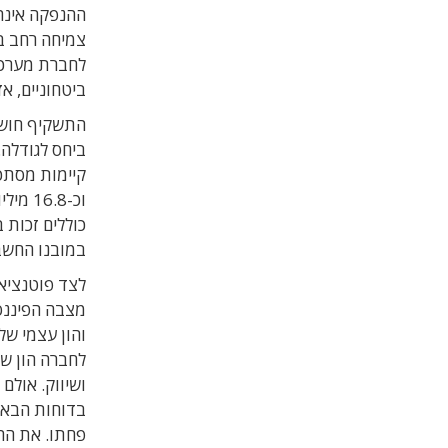
ההנפקה אינה ר
צמיחה רחב ב
לחברת מערכות
ביטחוניים, אז
התשקיף חושף
ביחס לגודלה.
כוללים זכות 
במובנו החשב
לצד פוטנציאל
מצבה הפיננס
והון עצמי של
לחברה הון ש
ושיווק. אולם
בדוחות הבאי
פחתו. את ההנ