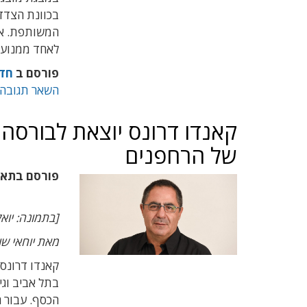
בכוונת הצדד
המשותפת. אם
לאחד ממנועי
פורסם ב
חד
השאר תגובה
קאנדו דרונס יוצאת לבורס
של הרחפנים
פורסם בתא
[בתמונה: יואל
מאת יוחאי שו
קאנדו דרונס 