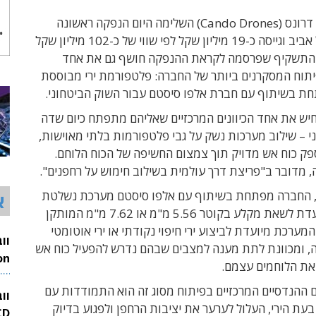
חברת קאנדו דרונס (Cando Drones) השלימה היום הנפקה ראשונה
בבורסה בתל אביב וגייסה כ-19 מיליון שקל לפי שווי של כ-102 מיליון שקל
התשקיף שפרסמה לקראת ההנפקה חושף גם את אחד
יתוח המסקרנים ביותר של החברה: פלטפורמת ירי מבוססת
חת בשיתוף עם חברת אלפו סיסטם עבור השוק הביטחוני.
יש את אחד הכיוונים המרכזיים שאליהם מתפתח כיום שדה
 – שילוב מערכות נשק על גבי פלטפורמות בלתי מאוישות,
פק כוח אש מדויק תוך צמצום החשיפה של הכוח הלוחם.
 מדובר ב"פריצת דרך עולמית בשילוב חימוש על רחפנים".
 החברה מפתחת בשיתוף עם אלפו סיסטם מערכת נשלטת
א
מרחוק, המיועדת לשאת מקלע בקוטר 5.56 מ"מ או 7.62 מ"מ המותקן
המערכת מיועדת לביצוע ירי חיפוי נקודתי או ירי אוטומטי
ה, ומכוונת לתת מענה למצבים שבהם נדרש להפעיל כוח אש
את הלוחמים עצמם.
26
 ההנדסיים המרכזיים בפיתוח מסוג זה הוא התמודדות עם
וו
עת הירי, העלול לערער את יציבות הרחפן ולפגוע בדיוק