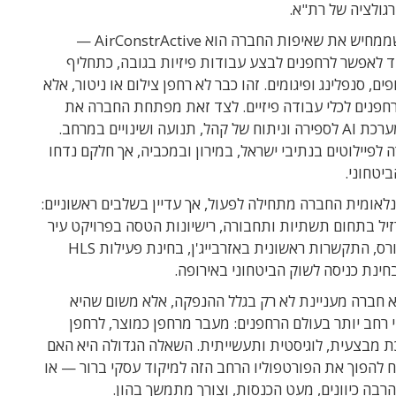
רגולציה של רת"א.
תחום נוסף שממחיש את שאיפות החברה הוא AirConstrActive —
 לאפשר לרחפנים לבצע עבודות פיזיות בגובה, כתחליף
ים, סנפלינג ופיגומים. זהו כבר לא רחפן צילום או ניטור, אלא
 רחפנים לכלי עבודה פיזיים. לצד זאת מפתחת החברה את
AirCount, מערכת AI לספירה וניתוח של קהל, תנועה ושינויים במרחב.
לפיילוטים בנתיבי ישראל, במירון ובמכביה, אך חלקם נדחו
יטחוני.
נלאומית החברה מתחילה לפעול, אך עדיין בשלבים ראשוניים:
יל בתחום תשתיות ותחבורה, רישיונות הטסה בפרויקט עיר
חכמה בהונדורס, התקשרות ראשונית באזרבייג'ן, בחינת פעילות HLS
חינת כניסה לשוק הביטחוני באירופה.
א חברה מעניינת לא רק בגלל ההנפקה, אלא משום שהיא
רחב יותר בעולם הרחפנים: מעבר מרחפן כמוצר, לרחפן
 מבצעית, לוגיסטית ותעשייתית. השאלה הגדולה היא האם
להפוך את הפורטפוליו הרחב הזה למיקוד עסקי ברור — או
בה כיוונים, מעט הכנסות, וצורך מתמשך בהון.