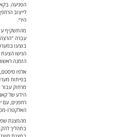
הפגיעה. בקאנ
הירי.
עברה "הרצה מ
בוצעו במערכת
הגישו הצעת 
הזמנה ראשונ
אלפו סיסטם,
בפיתוח מערכ
מרחוק עבור 
הידע של קאנ
רחפנים, עם י
האלקטרו-מכני
מהמצגת שפרס
בתהליך להקמת
במצגת מוצגות