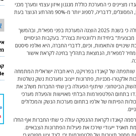
דו מציינים כי המערכת כוללת מנגנון איזון עצמי ומערך מכני
26
לייצוב הרחפן, המסוגלים, לדבריה, לספוג יותר מ-90% מהרתע הנוצר בעת
א
מהתשקיף עולה כי בשנת 2025 הוצגה המערכת בפני מפא"ת, ובהמשך
בצעית" ביחידות רלוונטיות בצה"ל. בעקבות הניסויים
אי
 שינויים והתאמות, וכיום, לדברי החברה, היא ואלפו סיסטם
מא
מחיר למפא"ת, הנמצאת בתהליך בחינה לקראת אישור
ה.
 שותפתה של קאנדו בפרויקט, היא חברה ישראלית המתמחה
InMode
ות אלקטרו-מכניות, פתרונות ייצוב ומערכות נשק נשלטות
השוק הביטחוני. שיתוף הפעולה בין שתי החברות משלב את
דו בתחום הפלטפורמות הבלתי מאוישות והפעלת מערכי
כולות הפיתוח של אלפו בתחום מערכות הנשק והמכלולים
ים.
מה קאנדו לקראת ההנפקה עולה כי שתי החברות אף החלו
 תאגיד ייעודי שירכז את פעילות הפתרונות הצבאיים.
 מספר תצורות של פלטפורמות ירי, לצד ציון מפורש כי