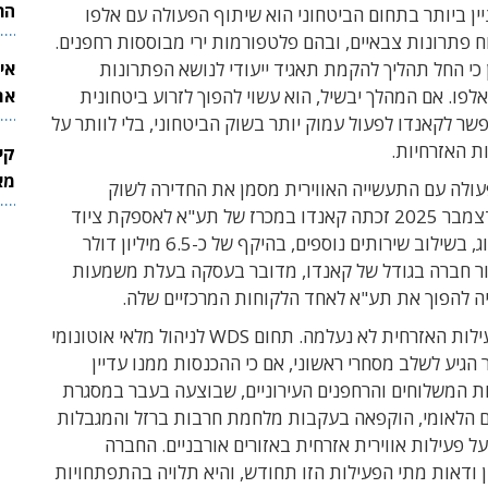
הר
ן ביותר בתחום הביטחוני הוא שיתוף הפעולה עם אלפו
 פתרונות צבאיים, ובהם פלטפורמות ירי מבוססות רחפנים.
כי החל תהליך להקמת תאגיד ייעודי לנושא הפתרונות
אי
לפו. אם המהלך יבשיל, הוא עשוי להפוך לזרוע ביטחונית
את
 לקאנדו לפעול עמוק יותר בשוק הביטחוני, בלי לוותר על
לש
ת האזרחיות.
קי
מאר
עולה עם התעשייה האווירית מסמן את החדירה לשוק
הביטחוני. בדצמבר 2025 זכתה קאנדו במכרז של תע"א לאספקת ציוד
לפרויקט מסווג, בשילוב שירותים נוספים, בהיקף של כ-6.5 מיליון דולר
ור חברה בגודל של קאנדו, מדובר בעסקה בעלת משמעות
ה להפוך את תע"א לאחד הלקוחות המרכזיים שלה.
במקביל, הפעילות האזרחית לא נעלמה. תחום WDS לניהול מלאי אוטונומי
הגיע לשלב מסחרי ראשוני, אם כי ההכנסות ממנו עדיין
ות המשלוחים והרחפנים העירוניים, שבוצעה בעבר במסגרת
ם הלאומי, הוקפאה בעקבות מלחמת חרבות ברזל והמגבלות
על פעילות אווירית אזרחית באזורים אורבניים. החברה
ן ודאות מתי הפעילות הזו תחודש, והיא תלויה בהתפתחויות