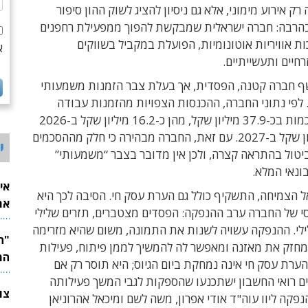
ק אירוע מימוני, אלא גם ניסיון להציג לשוק ההון סיפור
הרבה: חברה ישראלית שמבקשת להפוך ממפעילת רחפנים
 אוויריות אוטונומיות, הפועלת במקביל בשווקים
א
רחיים ותעשייתיים.
 חברה קטנה, הפסדית, אך בעלת צבר הזמנות משמעותי
 לפי נתוני החברה, ההכנסות הצפויות מהזמנות עבודה
קיימות מסתכמות בכ-37.9 מיליון שקל, מהן כ-16.2 מיליון שקל ב-2026
וכ-16.8 מיליון שקל ב-2027. עם זאת, החברה מבהירה כי חלק מההסכמים
י
ביטול בהתראה קצרה, ולכן אין מדובר בצבר “משמעותי”
ונאי המלא.
אי
 הצמיחה, התשקיף כולל גם הערת עסק חי. הסיבה לכך היא
את
י של החברה ערב ההנפקה: הפסדים מצטברים, תזרים שלילי
לש
ילי. ההנפקה עשויה לשנות את התמונה, משום שהיא מזרימה
מחזק את מאזנה ומאפשר לה להמשיך לממן פיתוח, פעילות
המ
 הערת עסק חי אינה נמחקת ביום הגיוס; היא תוסר רק אם
ם רואי החשבון ישתכנעו שהספקות לגבי המשך פעילותה
פקה ליוו עוה"ד אודי אפרון, משה לשם ומיכאל אהרוניאן