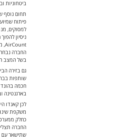
ביטחוניות וב
פיתוח שמיועד
למסוקים, מנופ
ניסיון להפוך
החברה נבחרה 
בשל המצב הב
גם בזירה הבי
שותפות בברז
בארגנטינה וב
לכן קאנדו הי
משקפת שינוי 
כחלק ממערכת
החברה תצליח 
שתישאר עם הר