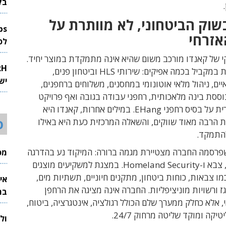
בק
שוק הביטחוני, לא מוותרת על
אזרחי
לפיתוח 
י של קאנדו מורכב משום שהיא אינה מתמקדת במוצר יחיד.
החברה פועלת במקביל בכמה אפיקים: שירותי HLS וביטחון פנים,
יש
ים, ניהול מלאי אוטונומי במחסנים, משלוחים ברחפנים,
ססת בינה מלאכותית, רחפני עבודה בגובה ואף פרויקט
תחבורה אווירית על בסיס רחפני EHang. במילים אחרות, קאנדו היא
ס
 הרבה מאוד שווקים, והשאלה המרכזית כעת היא באילו
התמקד.
רסמה החברה מצטיירת מגמה ברורה: המיקוד נע בהדרגה
מכי
לעבר ביטחון, צבא ו-Homeland Security. במצגת למשקיעים מוצגים
מו צבאות, כוחות ביטחון, מתקנים חיוניים, תשתיות מים,
אי
ז ורשויות מוניציפליות. החברה אינה מציגה את הרחפן
בת
 אלא כחלק ממערך שלם הכולל רגולציה, אינטגרציה, ביטוח,
יקה ומוקד שליטה מרחוק 24/7.
ול