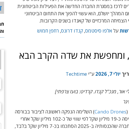
ד
ים לרכז במסגרת החברה החדשה את הפעילות הביטחונית
 המהלך יושלם, הוא עשוי להפוך את התחום הביטחוני
 הצמיחה המרכזיים של קאנדו בשנים הקרובות.
חב
שות
על
אלפו סיסטמס
,
קנדו דרונס
,
רחפן חמוש
וה
ה, ומחפשת את שדה הקרב הבא
ריך
יולי 7, 2026
ע"י
Techtime
י אור, מנכ"ל קנדו. קרדיט: בועז צרפתי]
יגר
(
Cando Drones
) השלימה הנפקה ראשונה לציבור בבורסה
בתל אביב וגייסה כ-19 מיליון שקל לפי שווי של כ-102 מיליון שקל אחרי
הכסף. עבור חברה שהכנסותיה ב-2025 הסתכמו בכ-7 מיליון שקל בלבד,