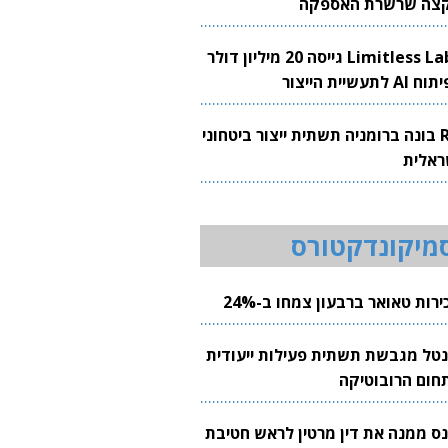
צה שרשרת האספקה
Limitless Labs גייסה 20 מיליון דולר
AI לתעשיית הייצור
RH בונה ברומניה תשתית ייצור ביטחוני
ראלית
מיקונדקטורס
רות טאואר ברבעון צמחו ב-24%
נטל מגבשת תשתית פעילות ייעודית
חום הרובוטיקה
נס ממנה את דין מרטין לראש חטיבת