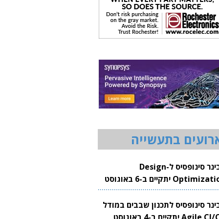
רועים בתעשייה
וובינר סינופסיס ל-Design
Optimization יתקיים ב-6 באוגוסט
20
בינר סינופסיס לתכנון שבבים במודל
Agile CI/CD יתקיים ב-4 באוגוסט