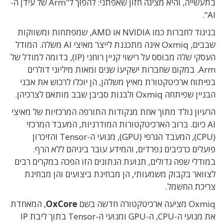
בתעשייה, והיא מציגה חזון שאפתני: להפוך ל"Arm של עידן ה-
AI".
בניגוד לחברות כמו NVIDIA או AMD, שמפתחות ומשווקות
שבבים, Oxmiq אינה מתכננת לייצר מאיצי AI משלה. המודל
העסקי שלה מבוסס על רישוי קניין רוחני (IP), בדומה למודל של
Arm. במקום שחברות ישקיעו שנים ומאות מיליוני דולרים
בפיתוח ארכיטקטורת מאיץ משלהן, הן יוכלו לרכוש את אבני
הבניין שפיתחה Oxmiq ולבנות סביבן שבב מותאם לצרכיהן.
הרעיון נולד מתוך אחת מנקודות התורפה המרכזיות של מאיצי
AI כיום. ברוב הארכיטקטורות המודרניות, המעבד המרכזי
(CPU), המעבד הגרפי (GPU), מנועי ה-Tensor והזיכרון
פועלים כרכיבים נפרדים, והמידע עובר ביניהם ללא הרף.
במודלי שפה גדולים, תנועת הנתונים הזו הפכה במקרים רבים
לצוואר בקבוק משמעותי, הן מבחינת ביצועים והן מבחינת
צריכת החשמל.
Oxmiq מציעה ארכיטקטורה חדשה בשם
OxCore
, המאחדת
את מנועי ה-CPU, ה-GPU ומנועי ה-Tensor בתוך ליבת IP