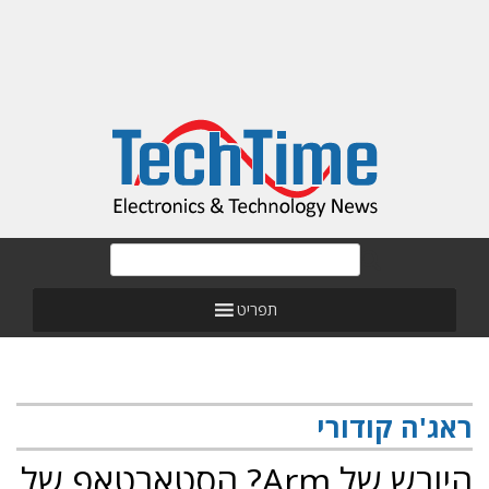
תפריט
ראג'ה קודורי
היורש של Arm? הסטארטאפ של