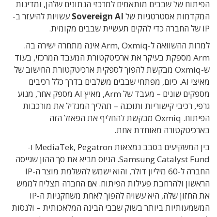
הפיתוח של שבבים מותאמים למרכזי הנתונים שלהן, ומדינות
המקדמות אסטרטגיות של
Sovereign AI
עשויות להיעזר ב-
IP של החברה כדי להקים תעשיית שבבים מקומית.
למרות ההשוואה ל-Arm, Oxmiq אינה מתחרה ישירה בה.
Arm מספקת בעיקר את ארכיטקטורת המעבד המרכזי, בעוד
ש-Oxmiq מבקשת להפוך לספקית ארכיטקטורת החישוב של
מאיצי AI. כיום, מפתחי שבבים משלבים בדרך כלל רכיבים
מספקים שונים – מעבד של Arm, מאיץ AI מספק אחר, מנוע
גרפי, רכיבי קישוריות ותוכנה – תהליך המגדיל את מורכבות
הפיתוח. Oxmiq מבקשת להחליף את הפאזל הזה
בארכיטקטורה מאוחדת אחת.
בין המשקיעים בסבב נמצאות MediaTek, Pegatron ו-
Samsung Catalyst Fund. הגיוס מביא את סך ההון שגייסה
החברה ל-60 מיליון דולר, והוא ישמש להשלמת מוצר ה-IP
הראשון ולהרחבת פעילות הפיתוח. אם החברה תצליח לממש
את החזון שלה, היא עשויה להפוך לאחת משחקניות ה-IP
המשמעותיות ביותר בשוק שבבי הבינה המלאכותית – ולנסות