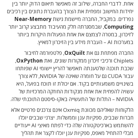
אחת. לדברי החברה, שילוב זה מאפשר תיאום הדוק יותר בין
יחידות החישוב ומפחית את הצורך בהעברת נתונים בין רכיבים
נפרדים. במקביל, החברה מיישמת גישת
Near-Memory
Computing
, שבמסגרתה חלק מהעיבוד מתבצע קרוב יותר
לזיכרון, במטרה לצמצם את אחת הפעולות היקרות ביותר
במערכות AI – העברת מידע בין הזיכרון למאיץ.
החברה מפתחת גם את
OxQuilt
, פלטפורמה לחיבור
Chiplets ורכיבי זיכרון ממקורות שונים, ואת
OxPython
,
שכבת תוכנה שלטענתה תאפשר להריץ יישומי AI שפותחו
עבור CUDA גם על חומרה שאינה של NVIDIA, ללא צורך
בשינויים משמעותיים בקוד. אם יכולת זו תוכח בפועל, היא
עשויה להפחית את אחת מנקודות החוזקה המרכזיות של
NVIDIA – התלות של התעשייה באקו-סיסטם התוכנתי שלה.
הלקוחות שאליהם מכוונת Oxmiq אינם צרכנים פרטיים אלא
חברות שבבים, ספקיות ענן וממשלות. יצרני שבבים יוכלו
להשתמש בארכיטקטורה שלה כדי לפתח מאיצי AI ייעודיים
מבלי להתחיל מאפס, ספקיות ענן יוכלו לקצר את תהליך