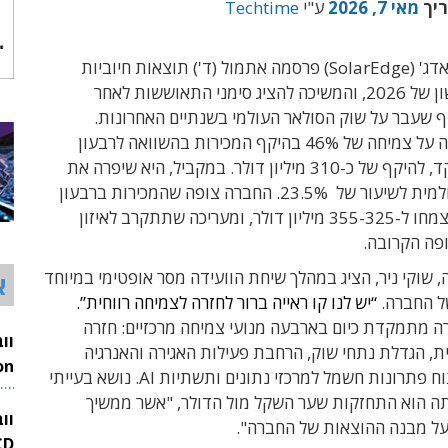
ריך
מאי 7, 2026
ע"י
Techtime
חברת סולאראדג' (SolarEdge) פרסמה אתמול (ד') תוצאות חיוביות
לרבעון הראשון של 2026, והמשיכה להציג סימני התאוששות לאחר
 שעבר על שוק הסולאר העולמי בשנתיים האחרונות.
החברה דיווחה על צמיחה של 46% בהיקף המכירות בהשוואה לרבעון
המקביל שתקד, להיקף של כ-310 מיליון דולר. במקביל, היא שיפרה את
הריווחיות הגולמית לשיעור של 23.5%. החברה צופה שהמכירות ברבעון
השני 2026 יצמחו ל-355-325 מיליון דולר, ומעריכה שתתקרב לאיזון
פה הקרובה.
 שוקי ניר, הציג במהלך שיחת הוועידה מסר אופטימי במיוחד
א
ל החברה.
“יש לנו קו ראייה ברור לחזרה לצמיחה רווחית”.
 מתמקדת כיום בארבעה מנועי צמיחה מרכזיים: חזרה
ת, הגדלת נתחי שוק, הרחבת פעילות האגירה והאנרגיה
החכמה, ופיתוח פתרונות חשמל למרכזי נתונים ותשתיות AI. נושא בעייתי
26
ה הוא התחזקות שער השקל מול הדולר, "אשר ממשיך
וו
על מבנה ההוצאות של החברה".