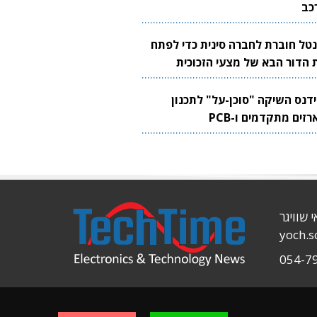
כב
נטל חוברת לחברה סינית כדי לפתח
 הדור הבא של מצעי הזכוכית
בבים
ידנס השיקה "סוכן-על" לתכנון
זים מתקדמים ו-PCB
י שוויגר
yoch.
054-7