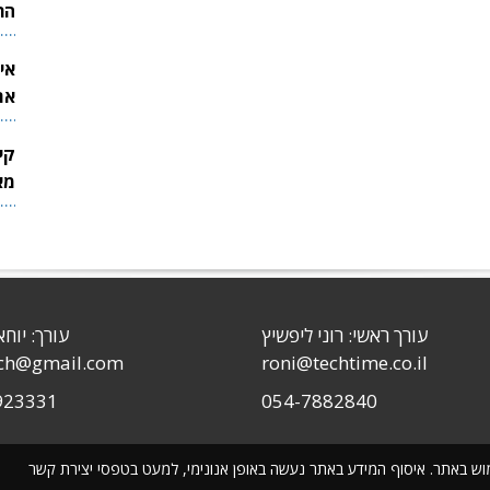
הר
אי
את
לש
קי
מאר
עורך ראשי: רוני ליפשיץ
עורך: יוחא
sch@gmail.com
roni@techtime.co.il
923331
054-7882840
שימוש באתר. איסוף המידע באתר נעשה באופן אנונימי, למעט בטפסי יצירת קשר