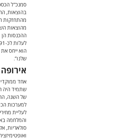
סמנכ"ל הכספי
בהוצאות, הח
מהתחזקות הש
מהוצאות השכ
ההכנסות הן ב
הוא ייחס את 
שלנו”.
אירופה
אחד ממוקדי 
שתמיד היה ה
של השנה, הח
למערכות הכו
לעליית מחירי
והמלחמה באיר
סולאריות, אל
ואופטימיזצי