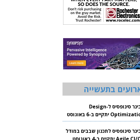
רועים בתעשייה
וובינר סינופסיס ל-Design
Optimization יתקיים ב-6 באוגוסט
20
בינר סינופסיס לתכנון שבבים במודל
Agile CI/CD יתקיים ב-4 באוגוסט