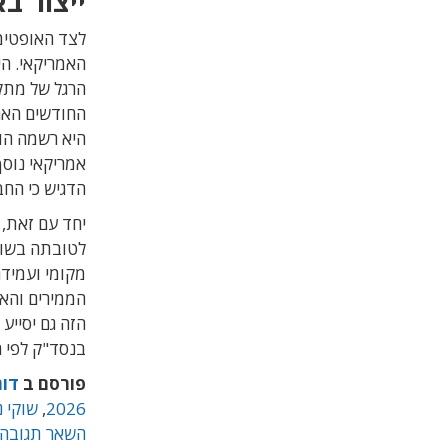
ייצור ב
לצד האופטימ
האמריקאי. הי
החודשים האח
אמריקאי נוסף
הדגיש כי החב
יחד עם זאת,
לטובתה בשוק 
הממירים והא
הזה גם יסייע
בנסד"ק לפי הערכת שו
פורסם ב
דוח
2026
,
שוקי נ
השאר תגובה