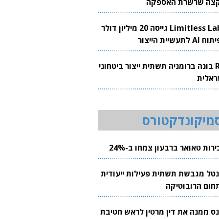
צה שרשרת האספקה
Limitless Labs גייסה 20 מיליון דולר
AI לתעשיית הייצור
RH בונה ברומניה תשתית ייצור ביטחוני
ראלית
מיקונדקטורס
רות טאואר ברבעון צמחו ב-24%
נטל מגבשת תשתית פעילות ייעודית
חום הרובוטיקה
נס ממנה את דין מרטין לראש חטיבת