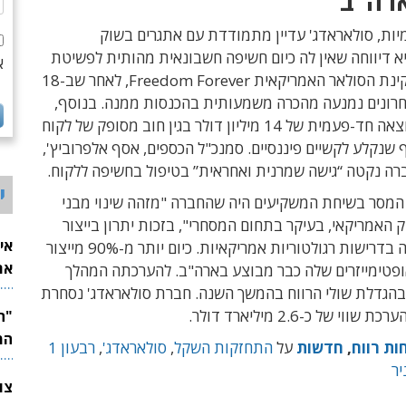
ארה"ב
יות, סולאראדג' עדיין מתמודדת עם אתגרים בשוק
א דיווחה שאין לה כיום חשיפה חשבונאית מהותית לפשיטת
א
הרגל של מתקינת הסולאר האמריקאית Freedom Forever, לאחר שב-18
רונים נמנעה מהכרה משמעותית בהכנסות ממנה. בנוסף,
היא רשמה הוצאה חד-פעמית של 14 מיליון דולר בגין חוב מסופק של לקוח
 שנקלע לקשיים פיננסיים. סמנכ"ל הכספים, אסף אלפרוביץ',
רה נקטה “גישה שמרנית ואחראית” בטיפול בחשיפה ללקוח.
י
 המסר בשיחת המשקיעים היה שהחברה "מזהה שינוי מבני
האמריקאי, בעיקר בתחום המסחרי", בזכות יתרון בייצור
אי
מקומי ועמידה בדרישות רגולטוריות אמריקאיות. כיום יותר מ-90% מייצור
את
ופטימייזרים שלה כבר מבוצע בארה"ב. להערכתה המהלך
לש
 בהגדלת שולי הרווח בהמשך השנה. חברת סולאראדג' נסחרת
וי של כ-2.6 מיליארד דולר.
המ
ות רווח
,
חדשות
על
התחזקות השקל
,
סולאראדג'
,
רבעון 1
יר