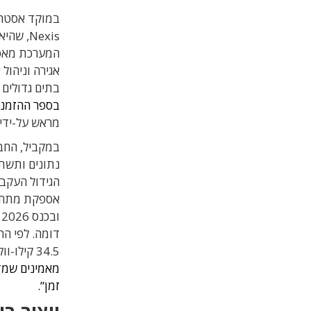
במוקד אסטר
Nexis,
אגירה וניהול
בתים גדולים 
בספר ההזמנות
מראש על-ידי 
במקביל, החב
דומה. לפי ה
34.5 קילו-וולט ישירות ל-800V DC ביעילות של יותר מ-99%.
מאמינים שמדו
זמן”.