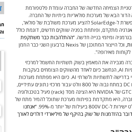
ד
טגיית הצמיחה החדשה של החברה עומדת פלטפורמת
 שהיא הדור הבא של מערכות סולאריות ביתיות של החברה.
המערכת מאפשרת ל-SolarEdge להציע מערכת משולבת של סולאר,
חב
 אנרגיה מתקדם, ופותחת בפניה שווקים חדשים, דוגמת כולל
וה
בגרמניה ומיזמי בנייה חדשה.
“ההתלהבות כבר משתקפת
, ו
כל הייצור המתוכנן של Nexis ברבעון השני כבר הוזמן
לקוחות מאירופה".
רה מגבירה את המאמץ בשוק תשתיות החשמל למרכזי
נתונים ותשתיות AI, הנחשב כיום לאחד מהשווקים הצומחים בעקבות
הגידול העקבי בדרישה לתשתיות ולשרתי AI. כיום היא מפתחת מערכות
אספקת מתח DC במתח גבוה של 800 וולט עבור מרכזי נתונים עתידיים,
ובכנס GTC 2026 של NVIDIA היא הציגה מסד (rack) פעיל בטכנולוגיה
חברה, היא מתקדמת בפיתוח מערכת שתוכל להמיר מתח של
“אנחנו
בר בהזדמנות של שוק בהיקף של מיליארדי דולרים לאורך