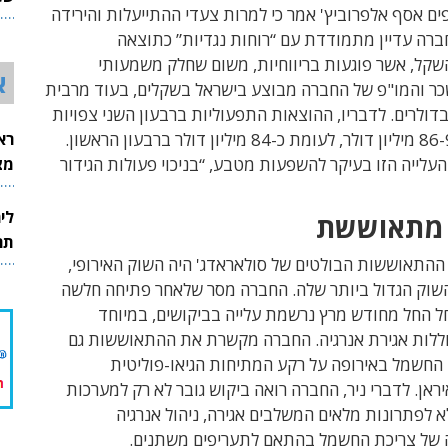
ם אסף אלפרוביץ' אמר כי למרות צעדי ההתייעלות והירידה
26
ברה עדיין מתמודדת עם “רוחות נגדיות” כתוצאה
קל, אשר פוגעות בריווחיות, משום שחלק משמעותי
א
ר והמו"פ של החברה מבוצע בישראל בשקלים, בעוד מרבית
דולרים. לדבריו, ההוצאות התפעוליות ברבעון השני צפויות
רא
לעלות לכ-86-91 מיליון דולר, לעומת כ-84 מיליון דולר ברבעון הראשון.
מצט
העלייה הזו בעיקר להשפעות מטבע, “בניכוי פעולות הגידור
לי
 מתאוששת
תר
ההתאוששות הבולטים של סולאראדג' היה השוק האירופי,
שוק הגדול ביותר שלה. החברה מסר שלאחר פתיחה חלשה
ל החל מחודש מרץ נרשמת עלייה בביקושים, במיוחד
ללות אגירת אנרגיה. החברה מקשרת את ההתאוששות גם
 החשמל באירופה על רקע המתיחות הגיאו-פוליטית
אן. לדברי ניר, החברה רואה ביקוש גובר לא רק למערכות
א לפתרונות מלאים המשלבים אגירה, ניהול אנרגיה
ה של צריכת החשמל בהתאם לתעריפים משתנים.