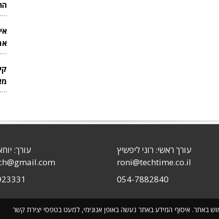
הר
אי
את
לש
קי
מאר
עורך ראשי: רוני ליפשיץ
עורך: יוחא
sch@gmail.com
roni@techtime.co.il
923331
054-7882840
שימוש באתר. איסוף המידע באתר נעשה באופן אנונימי, למעט בטפסי יצירת קשר