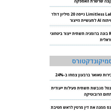
צה שרשרת האספקה
Limitless Labs גייסה 20 מיליון דולר
AI לתעשיית הייצור
RH בונה ברומניה תשתית ייצור ביטחוני
ראלית
מיקונדקטורס
רות טאואר ברבעון צמחו ב-24%
נטל מגבשת תשתית פעילות ייעודית
חום הרובוטיקה
נס ממנה את דין מרטין לראש חטיבת