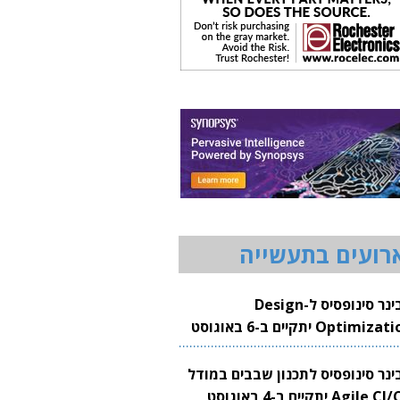
רועים בתעשייה
וובינר סינופסיס ל-Design
Optimization יתקיים ב-6 באוגוסט
20
בינר סינופסיס לתכנון שבבים במודל
Agile CI/CD יתקיים ב-4 באוגוסט