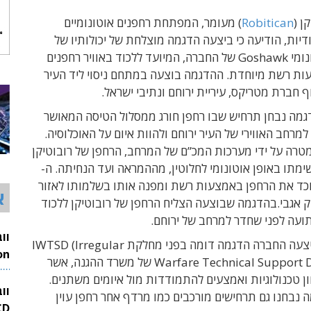
ן (
Robitican
) מעומר, המפתחת רחפנים אוטונומיים
דיות, הודיעה כי ביצעה הדגמה מוצלחת של יכולותיו של
הרחפן האוטונומי Goshawk של החברה, המיועד ללכוד באוויר רחפנים
עות רשת מיוחדת. ההדגמה בוצעה במתחם ניסוי ליד העיר
ף חברת מטריקס, עיריית ירוחם ונתיבי ישראל.
מה נבחן תרחיש שבו רחפן חורג ממסלול הטיסה המאושר
למרחב האווירי של העיר ירוחם ולהוות איום על האוכלוסיה.
מטרה על ידי מערכות המכ”ם של המרחב, הרחפן של רובוטיקן
תו באופן אוטונומי לחלוטין, מההמראה ועד הנחיתה. ה-
Gosha לוכד את הרחפן באמצעות רשת ומפנה אותו בשלמותו לאזור
א
ק אגבי.בהדגמה שבוצעה הצליח הרחפן של רובוטיקן ללכוד
ועה לפני שחדר למרחב של ירוחם.
לפני כשנה ביצעה החברה הדגמה דומה בפני מחלקת IWTSD (Irregular
Warfare Technical Support Directorate) של משרד ההגנה, אשר
26
 טכנולוגיות ואמצעים להתמודדות מול איומים משתנים.
וו
נבחנו גם תרחישים מורכבים כמו מרדף אחר רחפן עוין