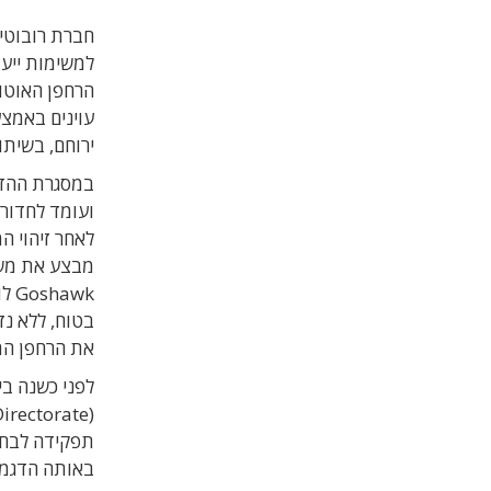
חברת רובוטיק
למשימות ייעו
עוינים באמצ
ירוחם, בשיתו
במסגרת ההדג
ועומד לחדור 
לאחר זיהוי ה
מבצע את משימ
wk
בטוח, ללא נז
את הרחפן הת
תפקידה לבחון
באותה הדגמה 