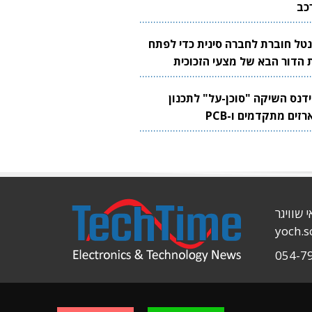
כב
נטל חוברת לחברה סינית כדי לפתח
 הדור הבא של מצעי הזכוכית
בבים
ידנס השיקה "סוכן-על" לתכנון
זים מתקדמים ו-PCB
י שוויגר
yoch.
054-7