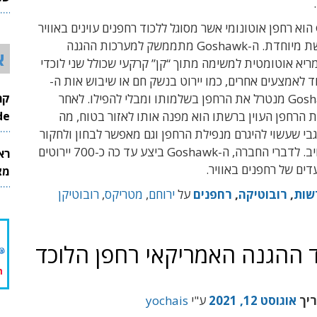
26
ה-Goshawk הוא רחפן אוטונומי אשר מסוגל ללכוד רחפנים עוינים באוויר
באמצעות רשת מיוחדת. ה-Goshawk מתממשק למערכות ההגנה
א
מריא אוטומטית למשימה מתוך “קן” קרקעי שכולל שני לוכדי
וד לאמצעים אחרים, כמו יירוט בנשק חם או שיבוש אות ה-
GPS, ה-Goshawk מנטרל את הרחפן בשלמותו ומבלי להפילו. לאחר
InMode
 הרחפן העוין ברשתו הוא מפנה אותו לאזור בטוח, מה
בי שעשוי להיגרם מנפילת הרחפן וגם מאפשר לבחון ולחקור
את רחפן האויב. לדברי החברה, ה-Goshawk ביצע עד כה כ-700 יירוטים
רא
דים של רחפנים באוויר.
מצט
שות
,
רובוטיקה
,
רחפנים
על
ירוחם
,
מטריקס
,
רובוטיקן
ד ההגנה האמריקאי רחפן הלוכד
ריך
אוגוסט 12, 2021
ע"י
yochais