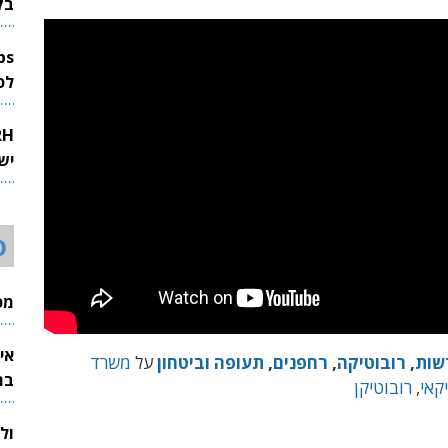
בק
לפיתוח 
יש
ס
מכי
אי
שות
,
רובוטיקה
,
רחפנים
,
תעופה וביטחון
על
משרד
בת
קאי
,
רובוטיקן
ול