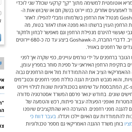
מריא אוטומטית למשימה מתוך "קן" קרקעי שכולל שני לוכדי
וד לאמצעים אחרים, כמו יירוט בנשק חם או שיבוש אות ה-
GPS, ה-Goshawk מנטרל את הרחפן בשלמותו ומבלי להפילו. לאחר
א
 הרחפן העוין ברשתו הוא מפנה אותו לאזור בטוח, מה
בי שעשוי להיגרם מנפילת הרחפן וגם מאפשר לבחון ולחקור
יב.
לדברי החברה, ה-Goshawk ביצע עד כה כ-680 יירוטים
עדים של רחפנים באוויר.
גובר ברחפנים על ידי גורמים עויינים, כפי שקרה אך לפני
י
ם בתקיפת הרחפן האיראני על ספינת סוחר במפרץ עומן,
ההאמריקאי הציב את ההתמודדות מול איום הרחפנים גבוה
ות, והוא מגבש תוכנית הגנה כוללת מפני רחפנים וכטב"מים
אי
קטנים (C-sUAS), המתבססת על שימוש בטכנולוגיות שונות לגילוי ויירוט
את
ישים שונים. בחודש ינואר פרסם המשרד אסטרטגיה סדורה
לש
מטרות ואופני הפעולה עבור פיתוח, רכש והטמעה של
 להגנה מפני רחפנים. ההערכה היא שהתקציבים שיופנו
המ
ת להתמודדות עם האיום יילכו ויגדלו.
בעבר דווח כי
ציו
בוחן משרד ההגנה האמריקאי גם מספר טכנולוגיות