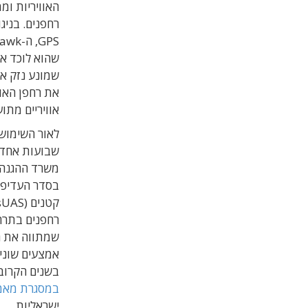
האוויריות ומ
רחפנים. בניג
שהוא לוכד את
שמונע נזק אג
את רחפן האו
אוויריים מתו
לאור השימוש ה
שבועות אחדי
משרד ההגנה 
בסדר העדיפוי
רחפנים בתרח
שמתווה את ה
אמצעים שונים
בשנים הקרובו
במסגרת מאמ
ישראליות.