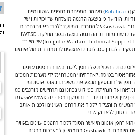
ד
ן (
Robitican
) מעומר, המפתחת רחפנים אוטונומיים
דיות, הודיעה כי ביצעה הדגמה מוצלחת של יכולותיו של
חב
הרחפן האוטונומי Goshawk של החברה, המיועד ללכוד באוויר רחפנים
וה
עוינים באמצעות רשת מיוחדת. ההדגמה בוצעה בפני מחלקת IWTSD
(Irregular Warfare Technical Support Directorate) של משרד
פקידה לבחון טכנולוגיות ואמצעים להתמודדות מול איומים
לוט
נבחנה היכולת של רחפן ללכוד באוויר
רחפנים עוינים
זור אסור בטיסה. לאחר זיהוי המטרה על ידי מערכות המכ"ם
רחפן של רובוטיקן מבצע את משימתו באופן אוטונומי
מראה ועד הנחיתה. בפיילוט נבחנו גם תרחישים מורכבים כמו
מרדף אחר רחפן עוין ועימות חזיתי. מרובוטיקן נמסר כי ה-Goshawk עמד
המשימות והצליח ללכוד את הרחפן העוינים ולפנות אותם
ר בטוח, ללא נזק אגבי.
ה-Goshawk הוא רחפן אוטונומי אשר מסוגל ללכוד רחפנים עוינים באוויר
באמצעות רשת מיוחדת. ה-Goshawk מתממשק למערכות ההגנה