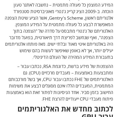
המידע המוצפן כל פעולה מתמטית – נחשבה לאתגר טעון
הוכחה. ב-2009 הציג קרייג ג'נטרי מאוניברסיטת סטנפורד
אלגוריתם ראשון, Gentry's Scheme, אשר הציע שיטת הצפנה
המאפשרת לבצע כל פעולה מתמטית על המידע המוצפן.
האלגוריתם של ג'נטרי מתבסס על סדרה של "הצפנה בתוך
הצפנה", ואף שנחשב לפריצת דרך תיאורטית, בפועל מדובר
היה באלגוריתם איטי מאוד ובלתי ישים. מאז פותחו אלגוריתמים
יעילים יותר, אך לא באופן שאיפשר לעשות בהם שימוש
בתעבורת המידע המהירה של העולם הדיגיטלי.
ההצפנות של מידע ברשת, כדוגמת RSA, נכתבו עבור –
ומתבצעות באמצעות – מעבדים מרכזיים (CPU). גם
האלגוריתמים של FHE נכתבו עבור CPU, אך בשל מורכבותם
המתמטית, המעבדים הללו אינם מסוגלים לבצע את משימות
החישוב בזמן סביר. אחד הניסיונות לפתור זאת הוא באמצעות
פיתוח מעבדי CPU ייעודיים להרצת FHE.
לכתוב מחדש את האלגוריתמים
עבור GPU