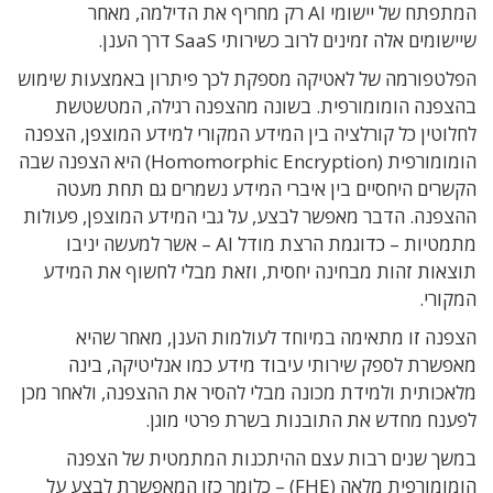
המתפתח של יישומי AI רק מחריף את הדילמה, מאחר
שיישומים אלה זמינים לרוב כשירותי SaaS דרך הענן.
הפלטפורמה של לאטיקה מספקת לכך פיתרון באמצעות שימוש
בהצפנה הומומורפית. בשונה מהצפנה רגילה, המטשטשת
לחלוטין כל קורלציה בין המידע המקורי למידע המוצפן, הצפנה
הומומורפית (Homomorphic Encryption) היא הצפנה שבה
הקשרים היחסיים בין איברי המידע נשמרים גם תחת מעטה
ההצפנה. הדבר מאפשר לבצע, על גבי המידע המוצפן, פעולות
מתמטיות – כדוגמת הרצת מודל AI – אשר למעשה יניבו
תוצאות זהות מבחינה יחסית, וזאת מבלי לחשוף את המידע
המקורי.
הצפנה זו מתאימה במיוחד לעולמות הענן, מאחר שהיא
מאפשרת לספק שירותי עיבוד מידע כמו אנליטיקה, בינה
מלאכותית ולמידת מכונה מבלי להסיר את ההצפנה, ולאחר מכן
לפענח מחדש את התובנות בשרת פרטי מוגן.
במשך שנים רבות עצם ההיתכנות המתמטית של הצפנה
הומומורפית מלאה (FHE) – כלומר כזו המאפשרת לבצע על