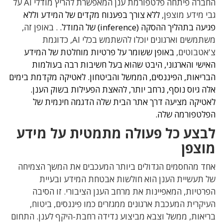
החברה פיתחה פלטפורמת ענן ה
מאפשרת להריץ מודלי AI על
גבי מידע מוצפן,
ללא צורך בפענוח מקדים של המידע וללא
פגיעה בתהליך ההסקה (inference) של המודל.
. באופן זה,
משתמשים וארגונים יוכלו להשתמש בכלי AI, כדוגמת
צ'אטבוטים,
באופן ששומר על פרטיות מוחלטת של המידע
האישי והארגוני, היבט שהוא בעל חשיבות רבה בעולמות
הבריאות, הפיננסים, הממשל והביטחון. לאטיקה מקדמת בימים
אלה גיוס נוסף, נרחב יותר, להאצת הפעילות בשוק הענן.
לאטיקה מציעה דרך אתר הבית שלה הדגמה חינמית של
הפלטפורמה שלה.
לבצע כל פעולה מתמטית על מידע
מוצפן
אחד מהחסמים הגדולים ביותר המעכבים את המשך הצמיחה
של תעשיית הענן הוא חולשות אבטחת המידע ובעיית
הפרטיות, המאפיינות את מרחב הענן הציבורי. זו הסיבה
העיקרית המעכבת ארגונים ממגזרים כמו פיננסים, ביטוח,
בריאות, ממשל וצבא מביצוע נדידה רחבת-היקף לענן. התחום