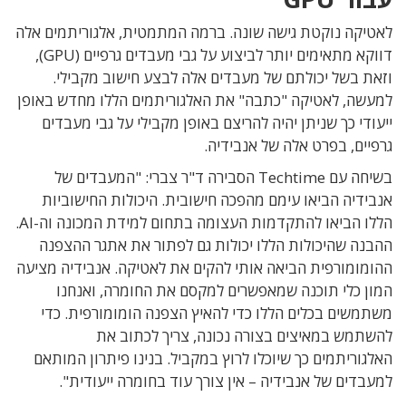
לאטיקה נוקטת גישה שונה. ברמה המתמטית, אלגוריתמים אלה
דווקא מתאימים יותר לביצוע על גבי מעבדים גרפיים (GPU),
וזאת בשל יכולתם של מעבדים אלה לבצע חישוב מקבילי.
למעשה, לאטיקה "כתבה" את האלגוריתמים הללו מחדש באופן
ייעודי כך שניתן יהיה להריצם באופן מקבילי על גבי מעבדים
גרפיים, בפרט אלה של אנבידיה.
בשיחה עם Techtime הסבירה ד"ר צברי: "המעבדים של
אנבידיה הביאו עימם מהפכה חישובית. היכולות החישוביות
הללו הביאו להתקדמות העצומה בתחום למידת המכונה וה-AI.
ההבנה שהיכולות הללו יכולות גם לפתור את אתגר ההצפנה
ההומומורפית הביאה אותי להקים את לאטיקה. אנבידיה מציעה
המון כלי תוכנה שמאפשרים למקסם את החומרה, ואנחנו
משתמשים בכלים הללו כדי להאיץ הצפנה הומומורפית. כדי
להשתמש במאיצים בצורה נכונה, צריך לכתוב את
האלגוריתמים כך שיוכלו לרוץ במקביל. בנינו פיתרון המותאם
למעבדים של אנבידיה – אין צורך עוד בחומרה ייעודית".