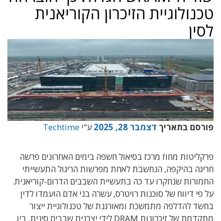
טכנולוגיית הזיכרון הקוריאנית
לסין
פורסם בתאריך
דצמבר 28, 2025
ע"י
Techtime
פרקליטות מחוז מרכז בסיאול חשפה בימים האחרונים פרשה
חריגה בהיקפה, הנחשבת לאחת מפרשות הריגול התעשייתי
החמורות שנחקרו עד כה בתעשיית השבבים הדרום-קוריאנית.
על פי דיווח של סוכנות רויטרס, עשרה בני אדם הועמדו לדין
בחשד להדלפה מתמשכת ומאורגנת של טכנולוגיית ייצור
מתקדמת של זיכרונות DRAM לידי יצרנית שבבים סינית. בין