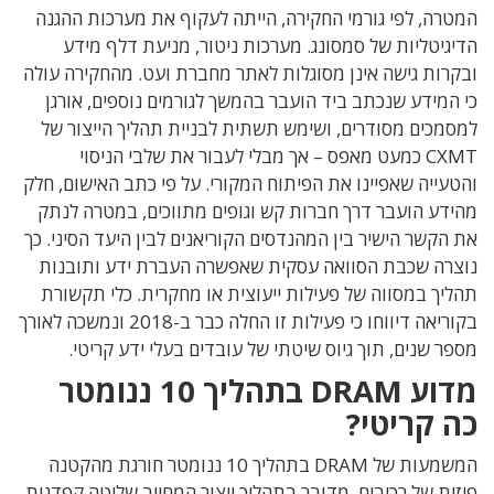
המטרה, לפי גורמי החקירה, הייתה לעקוף את מערכות ההגנה
הדיגיטליות של סמסונג. מערכות ניטור, מניעת דלף מידע
ובקרות גישה אינן מסוגלות לאתר מחברת ועט. מהחקירה עולה
כי המידע שנכתב ביד הועבר בהמשך לגורמים נוספים, אורגן
למסמכים מסודרים, ושימש תשתית לבניית תהליך הייצור של
CXMT כמעט מאפס – אך מבלי לעבור את שלבי הניסוי
והטעייה שאפיינו את הפיתוח המקורי. על פי כתב האישום, חלק
מהידע הועבר דרך חברות קש וגופים מתווכים, במטרה לנתק
את הקשר הישיר בין המהנדסים הקוריאנים לבין היעד הסיני. כך
נוצרה שכבת הסוואה עסקית שאפשרה העברת ידע ותובנות
תהליך במסווה של פעילות ייעוצית או מחקרית. כלי תקשורת
בקוריאה דיווחו כי פעילות זו החלה כבר ב-2018 ונמשכה לאורך
מספר שנים, תוך גיוס שיטתי של עובדים בעלי ידע קריטי.
מדוע DRAM בתהליך 10 ננומטר
כה קריטי?
המשמעות של DRAM בתהליך 10 ננומטר חורגת מהקטנה
פיזית של רכיבים. מדובר בתהליך ייצור המחייב שליטה קפדנית