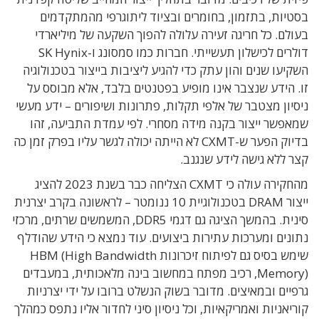
בסטיות, בתזמון, בחומרים ובציוד ליתוגרפי מהמתקדמים
בעולם. כל חריגה זעירה עלולה להפוך השקעה של מיליארדי
דולרים לכישלון תעשייתי. חברות כמו סמסונג ו-SK Hynix
השקיעו שנים והון עתק כדי להגיע ליציבות בייצור בטכנולוגיה
זו. הידע שנצבר אינו מופיע בפטנטים בלבד, אלא מבוסס על
ניסיון מצטבר של אלפי תקלות, פתרונות ושיפורים – ידע מעשי
שמאפשר ייצור בקנה מידה מסחרי. לפי עמדת התביעה, זהו
בדיוק הפער ש-CXMT לא הייתה יכולה לגשר עליו בפרק זמן כה
קצר ללא גישה לידע שנגנב.
מהחקירה עולה כי CXMT הצליחה כבר בשנת 2023 להציג
ייצור DRAM בטכנולוגיית 10 ננומטר – לראשונה בקרב יצרנית
סינית. בהמשך הציגה גם דגמי DDR5, המשמשים שרתים, מרכזי
נתונים ומערכות עתירות ביצועים. עוד נמצא כי הידע שהודלף
שימש בסיס גם לפיתוח זיכרונות HBM (High Bandwidth
Memory), רכיב מפתח במחשוב בינה מלאכותית, במעבדים
גרפיים ובמאיצים. מדובר בשוק הנשלט ברובו על ידי יצרניות
קוריאניות ואמריקאיות, וכל ניסיון סיני לחדור אליו נתפס כמהלך