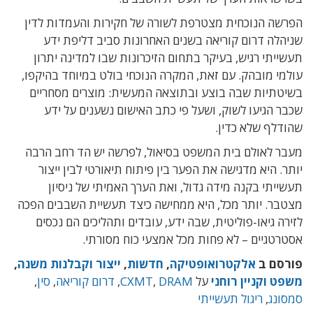
הפרשה הנוכחית מצטרפת לשורה של חקירות והעמדות לדין
שניהלה דרום קוריאה בשנים האחרונות סביב דליפת ידע
תעשייתי רגיש, בעיקר בתחום הזיכרונות שבו למדינה יתרון
עולמי מובהק. עם זאת, המקרה הנוכחי בולט במיוחד בהיקפו,
בשיטתיות שבה בוצע ובתוצאה המעשית: מוצרים מסחריים
שכבר הגיעו לשוק, ושעל פי כתב האישום נשענים על ידע
שהודלף שלא כדין.
מעבר לאולם בית המשפט בסיאול, לפרשה יש הד רחב הרבה
יותר. היא מדגישה את הפער בין פיתוח תיאורטי לבין ייצור
תעשייתי בקנה מידה גדול, ואת הערך האמיתי של ניסיון
מצטבר. יותר מכל, היא ממחישה כיצד תעשיית השבבים הפכה
לזירה גיאו-פוליטית, שבה ידע, עובדים ותהליכים הם נכסים
אסטרטגיים – לא פחות מכל אמצעי כוח מסורתי.
פורסם ב
אלקטרואופטיקה
,
חדשות
,
ייצור וקבלנות משנה
,
משפט וקניין רוחני
על
DRAM
,
CXMT
,
דרום קוריאה
,
סין
,
סמסונג
,
ריגול תעשייתי