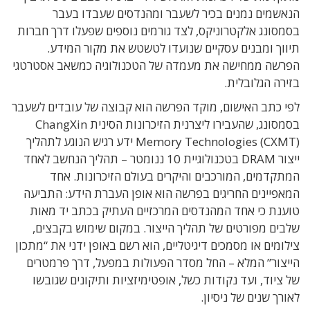
הנאשמים נמנים בכיר לשעבר ומהנדסים שעבדו בעבר
בסמסונג אלקטרוניקס, לצד גורמים נוספים שפעלו דרך חברות
תיווך ומבנים עסקיים שנועדו לטשטש את מקור המידע.
הפרשה ממחישה את מעמדה של הטכנולוגיה כמשאב אסטרטגי
בזירה הגלובלית.
לפי כתב האישום, מוקד הפרשה הוא קבוצה של עובדים לשעבר
בסמסונג, שהעבירו ליצרנית הזיכרונות הסינית ChangXin
Memory Technologies (CXMT) ידע רגיש הנוגע לתהליך
ייצור DRAM בטכנולוגיית 10 ננומטר – תהליך הנחשב לאחד
המתקדמים, המורכבים והיקרים בעולם הזיכרונות. אחד
המאפיינים החריגים בפרשה הוא אופן העברת הידע: התביעה
טוענת כי אחד המהנדסים המרכזיים העתיק בכתב יד מאות
שלבים מפורטים של תהליך הייצור. במקום שימוש בקבצים,
צילומים או מסמכים דיגיטליים, הוא רשם באופן ידני את “מתכון
הייצור” המלא – החל מסדר הפעולות במפעל, דרך פרמטרים
של ציוד, ועד נקודות כשל, אופטימיזציות ותיקונים שגובשו
לאורך שנים של ניסיון.