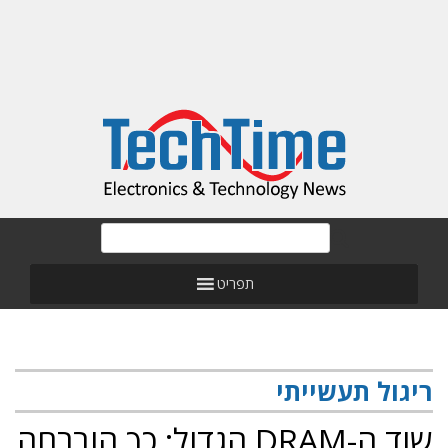
תפריט
ריגול תעשייתי
שוד ה-DRAM הגדול: כך הוברחה