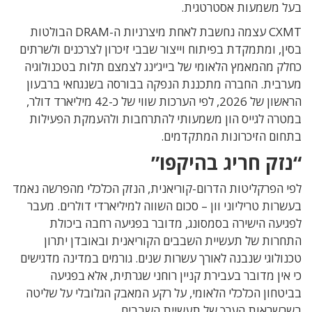
בעל משמעות אסטרטגית.
CXMT עצמה נחשבת לאחת מיצרניות ה-DRAM הבולטות
בסין, ומתמקדת בפיתוח וייצור שבבי זיכרון לצרכנים ולשרתים
כחלק מהמאמץ הלאומי של בייג‘ינג לצמצם תלות בטכנולוגיה
מערבית. החברה מתכננת הנפקה בבורסה בשנגחאי ברבעון
הראשון של 2026, לפי הערכות שווי של כ-42 מיליארד דולר,
במטרה לגייס הון משמעותי להתרחבות ולהעמקת הפעילות
בתחום הזיכרונות המתקדמים.
“נזק חריג בהיקפו”
לפי הפרקליטות הדרום-קוריאנית, הנזק הכלכלי מהפרשה נאמד
בעשרות טריליוני וון – סכום השווה למיליארדי דולרים. מעבר
לפגיעה הישירה בסמסונג, מדובר בפגיעה רחבה ביכולת
התחרות של תעשיית השבבים הקוריאנית ובאובדן יתרון
טכנולוגי שנבנה לאורך עשרות שנים. גורמים במדינה מדגישים
כי אין מדובר בעבירת קניין רוחני שגרתית, אלא בפגיעה
בביטחון הכלכלי הלאומי, על רקע המאבק הגלובלי על שליטה
בשרשראות הערך של תעשיית השבבים.