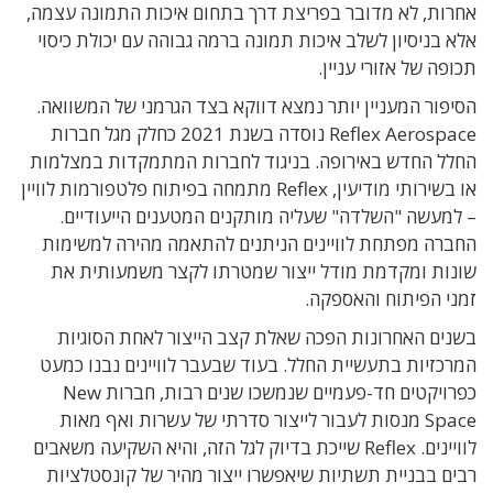
אחרות, לא מדובר בפריצת דרך בתחום איכות התמונה עצמה,
אלא בניסיון לשלב איכות תמונה ברמה גבוהה עם יכולת כיסוי
תכופה של אזורי עניין.
הסיפור המעניין יותר נמצא דווקא בצד הגרמני של המשוואה.
Reflex Aerospace נוסדה בשנת 2021 כחלק מגל חברות
החלל החדש באירופה. בניגוד לחברות המתמקדות במצלמות
או בשירותי מודיעין, Reflex מתמחה בפיתוח פלטפורמות לוויין
– למעשה "השלדה" שעליה מותקנים המטענים הייעודיים.
החברה מפתחת לוויינים הניתנים להתאמה מהירה למשימות
שונות ומקדמת מודל ייצור שמטרתו לקצר משמעותית את
זמני הפיתוח והאספקה.
בשנים האחרונות הפכה שאלת קצב הייצור לאחת הסוגיות
המרכזיות בתעשיית החלל. בעוד שבעבר לוויינים נבנו כמעט
כפרויקטים חד-פעמיים שנמשכו שנים רבות, חברות New
Space מנסות לעבור לייצור סדרתי של עשרות ואף מאות
לוויינים. Reflex שייכת בדיוק לגל הזה, והיא השקיעה משאבים
רבים בבניית תשתיות שיאפשרו ייצור מהיר של קונסטלציות