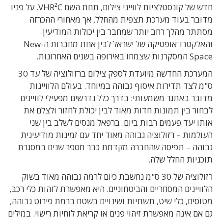
חדש של קונסטלציות לווייני צילום, תחת השם VHR²C. על פניו
מדובר בעוד מערכת תצפית מהחלל, אך מאחורי ההכרזה
מסתתר מהלך רחב יותר שמחבר בין יכולות המודיעין
והאלקטרו־אופטיקה של ישראל לבין אחת מחברות ה-New
Space המסקרנות שצמחו באירופה בשנים האחרונות.
המערכת החדשה מיועדת לספק צילום ברזולוציה של עד 30
ס"מ לצד תדירות איסוף גבוהה במיוחד. בעולם הלוויינות
מדובר באתגר משמעותי: בדרך כלל נדרשים מפעילי לוויינים
לבחור בין תמונות חדות מאוד לבין יכולת לחזור ולצלם את
אותו יעד פעמים רבות ביום. ברפאל מנסים לשלב בין שני
העולמות – רזולוציה גבוהה מאוד יחד עם זמינות מודיעינית
גבוהה – תפיסה שהחברה מקדמת כבר מספר שנים במסגרת
תוכניות החלל שלה.
רזולוציה של 30 ס"מ נחשבת כיום לרמה גבוהה מאוד בשוק
הלוויינים המסחריים והביטחוניים. היא מאפשרת לזהות כלי רכב,
מטוסים, כלי שיט, תשתיות ושינויים בשטח ברמת פירוט גבוהה,
גם אם אינה מאפשרת זיהוי פנים או קריאת לוחיות רישוי. במילים