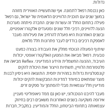
גדולות.
כאן נכנסת רפאל לתמונה. אף שהתעשייה האווירית מזוהה
במשך שנים עם תוכנית הלוויינים הלאומית של ישראל, גם רפאל
פעילה בתחום החלל זה עשרות שנים. החברה פיתחה מערכות
הנעה ללוויינים, רכיבי חלל שונים ומטעדים אלקטרו־אופטיים,
ובשנים האחרונות היא פועלת להרחיב את פעילותה מעבר
לאספקת רכיבים בודדים לעבר פתרונות חלל מלאים.
שיתוף הפעולה הנוכחי מחלק את העבודה בצורה כמעט
טבעית. רפאל מביאה את המטען האלקטרו־אופטי, יכולות
העיבוד, ההנעה החשמלית והידע המודיעיני. Reflex מביאה את
פלטפורמת הלוויין, תשתיות הייצור ואת היכולת להקים
קונסטלציות גדולות במהירות יחסית. התוצאה היא ניסיון לבנות
מוצר שמתאים במיוחד למדינות המבקשות להקים יכולות
מודיעין חלל עצמאיות מבלי להסתמך על ספקים זרים.
מעבר להיבט הטכנולוגי, יש כאן גם ממד גיאופוליטי מעניין.
אירופה משקיעה בשנים האחרונות משאבים רבים בחיזוק
עצמאותה בתחומי הביטחון, החלל והמודיעין. במקביל, חברות