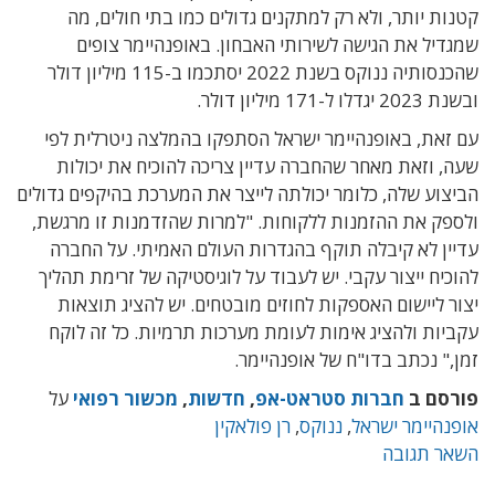
קטנות יותר, ולא רק למתקנים גדולים כמו בתי חולים, מה
שמגדיל את הגישה לשירותי האבחון. באופנהיימר צופים
שהכנסותיה ננוקס בשנת 2022 יסתכמו ב-115 מיליון דולר
ובשנת 2023 יגדלו ל-171 מיליון דולר.
עם זאת, באופנהיימר ישראל הסתפקו בהמלצה ניטרלית לפי
שעה, וזאת מאחר שהחברה עדיין צריכה להוכיח את יכולות
הביצוע שלה, כלומר יכולתה לייצר את המערכת בהיקפים גדולים
ולספק את ההזמנות ללקוחות. "למרות שהזדמנות זו מרגשת,
עדיין לא קיבלה תוקף בהגדרות העולם האמיתי. על החברה
להוכיח ייצור עקבי. יש לעבוד על לוגיסטיקה של זרימת תהליך
יצור ליישום האספקות לחוזים מובטחים. יש להציג תוצאות
עקביות ולהציג אימות לעומת מערכות תרמיות. כל זה לוקח
זמן," נכתב בדו"ח של אופנהיימר.
פורסם ב
חברות סטראט-אפ
,
חדשות
,
מכשור רפואי
על
אופנהיימר ישראל
,
ננוקס
,
רן פולאקין
השאר תגובה