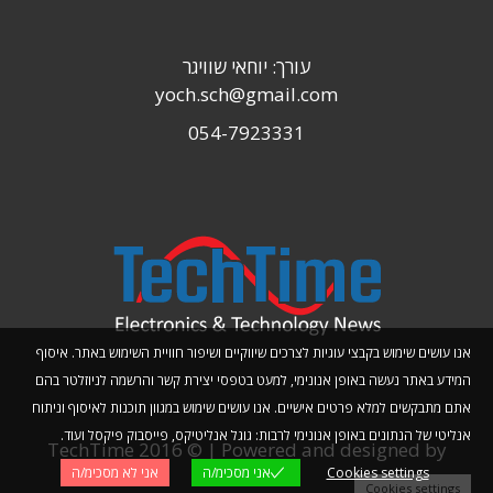
עורך: יוחאי שוויגר
yoch.sch@gmail.com
054-7923331
אנו עושים שימוש בקבצי עוגיות לצרכים שיווקיים ושיפור חוויית השימוש באתר. איסוף
המידע באתר נעשה באופן אנונימי, למעט בטפסי יצירת קשר והרשמה לניוזלטר בהם
אתם מתבקשים למלא פרטים אישיים. אנו עושים שימוש במגוון תוכנות לאיסוף וניתוח
אנליטי של הנתונים באופן אנונימי לרבות: גוגל אנליטיקס, פייסבוק פיקסל ועוד.
TechTime 2016 © | Powered and designed by
Cookies settings
אני מסכימ/ה
אני לא מסכימ/ה
Planwize
Cookies settings