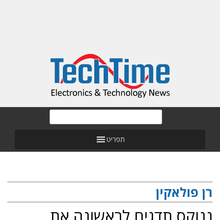
תפריט
רן פולאקין
ננוקס תדגים לראשונה את