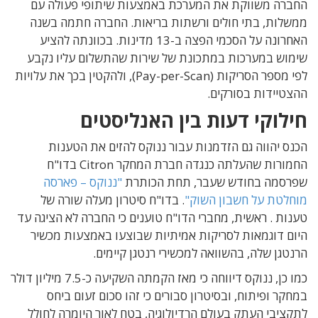
החברה משווקת את המערכת באמצעות שיתופי פעולה עם
ממשלות, בתי חולים ורשתות בריאות. החברה חתמה בשנה
האחרונה על הסכמי הפצה ב-13 מדינות. בכוונתה להציע
שימוש במערכות במתכונת של שירות שהתשלום עליו נקבע
לפי מספר הסריקות (Pay-per-Scan), ולהקטין בכך את עלויות
ההצטיידות בסורקים.
חילוקי דעות בין האנליסטים
הכנס יהווה גם הזדמנות עבור ננוקס להזים את הטענות
החמורות שהעלתה כנגדה חברת המחקר Citron בדו"ח
שפרסמה בחודש שעבר, תחת הכותרת
"ננוקס – פארסה
מוחלטת על חשבון השוק"
. בדו"ח סיטרון מעלה שורה של
טענות . ראשית, מחברי הדו"ח טוענים כי החברה לא הציגה עד
היום דוגמאות לסריקות אמיתיות שבוצעו באמצעות מכשיר
הרנטגן שלה, בהשוואה למכשירי רנטגן קיימים.
כמו כן, ננוקס דיווחה כי מאז הקמתה השקיעה כ-7.5 מיליון דולר
במחקר ופיתוח, ובסיטרון סבורים כי זהו סכום זעום ביחס
לתקציבי העתק בעולם הרדיולוגיה, בטח לאור היומרה לחולל