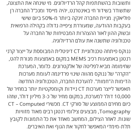
ותשובות בהשתתפות קהל הרדיולוגים. מי שינחה את התצוגה,
שתשודר בשידור חי באינטרנט, יהיה מייסד ומנכ"ל החברה רן
פוליאקין. מניית החברה זינקה ביותר מ-50% ביום שישי
בעקבות ההודעה, שמעוררת ציפייה גדולה בקהילה הרפואית
ובשוק ההון לאור ההצהרות המבטיחות של החברה על
טכנולוגיה שתשנה את עולם הרדיולוגיה.
ננוקס פיתחה טכנולוגיית CT דיגיטלית המבוססת על ייצור קרני
רנטגן באמצעות רכיב MEMS במקום באמצעות מנורת להט,
שחימומה מביא לפליטה של אלקטרונים. כלומר, המערכת
"הקרה" של ננוקס מהווה שינוי פרדיגמה לעומת מערכות
הדימות ה"חמות". להערכת החברה, הטכנולוגיה החדשה
תאפשר לייצר מערכות CT ניידות וקומפקטיות יותר במחיר של
10,000 דולר למערכת, במקום מחיר של כ-3 מיליון דולר, שזהו
כיום מחירם הממוצע של סורקי CT. מכשירי CT – Computed
Tomography, מבצעים צילומי רנטגן רבים מאוד מזוויות
שונות. לאחר הצילום, המחשב מאחד את כל התמונות לקובץ
תלת-מימדי המאפשר לחקור את הגוף ואת האיברים.