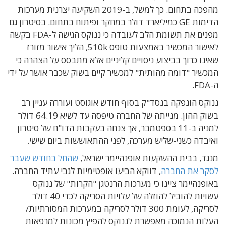
מהפכה בתחום. כך למשל, ב-2019 השקיעה יצרנית מערכות
הדימות GE כמיליארד דולר במחקר ופיתוח בתחום. בסיטרון גם
מפנים את תשומת הלב לעובדה כי ננוקס הגישה ל-FDA בקשה
לאישור המכשיר באמצעות טופס 510k, הליך אישור מזורז
שאינו כרוך בביצוע ניסויים קליניים אלא מתבסס על הצהרה כי
המכשיר "דומה מהותית" למכשיר קיים בשוק שכבר אושר על ידי
ה-FDA.
ננוקס הונפקה בנסד"ק בסוף חודש אוגוסט ועוררה עניין רב
בשוק ההון. מנייתה של החברה טיפסה עד לשיא 64.19 דולר
למניה ב-11 בספטמבר, אך צנחה בעקבות הדו"ח של סיטרון
ואיבדה כשני-שליש מערכה, לפני ההתאוששות ביום שישי.
מנגד, בבית ההשקעות אופנהיימר ישראל,
שהחל בחודש שעבר
לסקר את החברה
, דווקא הביעו אופטימיות לגבי עתיד החברה.
באופנהיימר ציינו כי מערכות הרנטגן "הקרות" של ננוקס
עשויות להוביל להוזלה של עלויות הסריקה לכדי 40 דולר
לסריקה, לעומת 300 דולר לסריקה במערכות המסורתיות/
העלות הנמוכה מאפשרת לננוקס להפיץ מכונות למרפאות