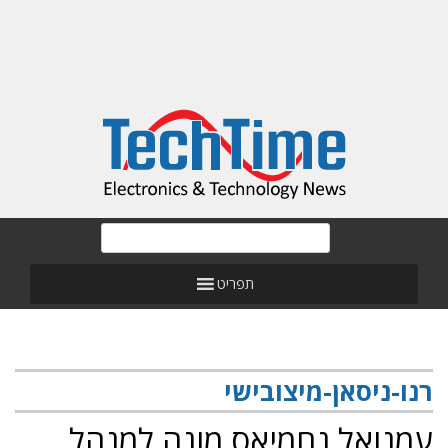
תפריט
רנו-ניסאן-מיצובישי
עמנואל נחמיאס מונה למנהל