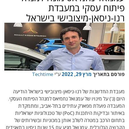
פיתוח עסקי במעבדת
רנו-ניסאן-מיצובישי בישראל
פורסם בתאריך
מרץ 29, 2022
ע"י
Techtime
מעבדת החדשנות של רנו-ניסאן-מיצובישי בישראל הודיעה
היום (ג') על מינויו של עמנואל נחמיאס למנהל הפיתוח העסקי.
המעבדה פועלת מפארק עתידים בתל-אביב, ומתמקדת
באיתור ובדיקות היתכנות (PoC) של טכנולוגיות ישראליות
בתחום הרכב במטרה לשלב אותן במכוניות ובשירותים של
הקבוצה הגלובלית. עמנואל מגיע עם 15 שנות ניסיון בתאגידים