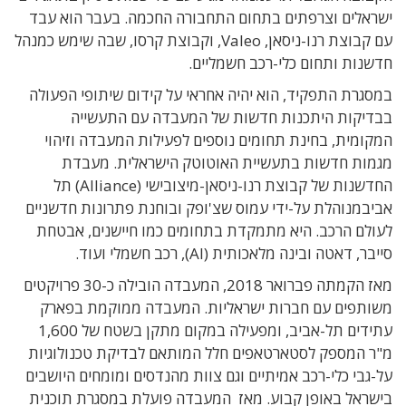
ישראלים וצרפתים בתחום התחבורה החכמה. בעבר הוא עבד
עם קבוצת רנו-ניסאן, Valeo, וקבוצת קרסו, שבה שימש כמנהל
חדשנות ותחום כלי-רכב חשמליים.
במסגרת התפקיד, הוא יהיה אחראי על קידום שיתופי הפעולה
בבדיקות היתכנות חדשות של המעבדה עם התעשייה
המקומית, בחינת תחומים נוספים לפעילות המעבדה וזיהוי
מגמות חדשות בתעשיית האוטוטק הישראלית. מעבדת
החדשנות של קבוצת רנו-ניסאן-מיצובישי (Alliance) תל
אביבמנוהלת על-ידי עמוס שצ'ופק ובוחנת פתרונות חדשניים
לעולם הרכב. היא מתמקדת בתחומים כמו חיישנים, אבטחת
סייבר, דאטה ובינה מלאכותית (AI), רכב חשמלי ועוד.
מאז הקמתה פברואר 2018, המעבדה הובילה כ-30 פרויקטים
משותפים עם חברות ישראליות. המעבדה ממוקמת בפארק
עתידים תל-אביב, ומפעילה במקום מתקן בשטח של 1,600
מ"ר המספק לסטארטאפים חלל המותאם לבדיקת טכנולוגיות
על-גבי כלי-רכב אמיתיים וגם צוות מהנדסים ומומחים היושבים
בישראל באופן קבוע. מאז המעבדה פועלת במסגרת תוכנית