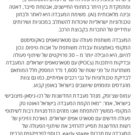
ומתמקדת בין היתר בתחומי החיישנים, אבטחת סייבר, דאטה
ובינה מלאכותית (AI). משימת המעבדה היא לאתר ולבחון
טכנולוגיות ישראליות שיכולות להשתלב במכוניות ושירותים
עתידיים של החברות בקבוצת הרכב.
המעבדה משתפת פעולה עם סטארטאפים באקוסיסטם
המקומי באמצעות עבודה משותפת על אבות-טיפוס. נכון
להיום, היא הובילה יותר מ – 30 פרויקטים של שיתוף פעולה
ובדיקות היתכנות (POCs) עם סטארטאפים ישראלים. המעבדה
משתרעת על פני שטח
של 1,600 מ"ר המספק חלל המותאם
לבדיקת טכנולוגיות על גבי רכבים אמיתיים, כמו גם צוות
מהנדסים ומומחים שיושבים בישראל באופן קבוע.
עמוס שצ'ופק, מנהל מעבדת החדשנות של רנו-ניסאן-מיצובישי
בישראל, אמר:
"מאז הקמת המעבדה בישראל האוטו טק
המקומי-ממשיך להתפתח ואנו מזהים הזדמנויות רבות לשיתופי
פעולה חדשים עם סטארט אפים ישראלים. הארכת הזיכיון של
רשות החדשנות תסייע להרחיב את שיתוף הפעולה של
המעבדה עם חברות early stage, בנוסף לפרוייקטים הרבים