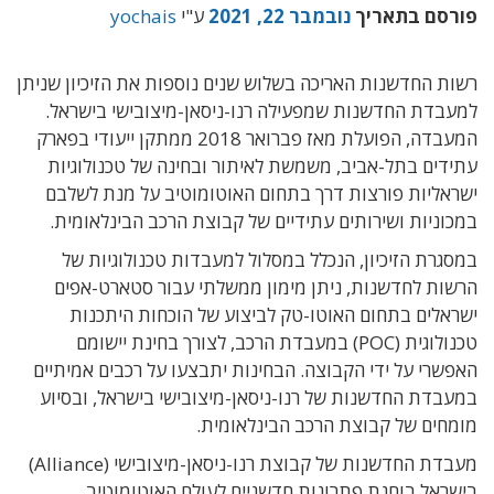
פורסם בתאריך
נובמבר 22, 2021
ע"י
yochais
רשות החדשנות האריכה בשלוש שנים נוספות את הזיכיון שניתן
למעבדת החדשנות שמפעילה
רנו-ניסאן-מיצובישי בישראל.
המעבדה, הפועלת מאז פברואר 2018 ממתקן ייעודי בפארק
עתידים בתל-אביב, משמשת לאיתור ובחינה של טכנולוגיות
ישראליות פורצות דרך בתחום האוטומוטיב על מנת לשלבם
במכוניות ושירותים עתידיים של קבוצת הרכב הבינלאומית.
במסגרת הזיכיון, הנכלל ב
מסלול למעבדות טכנולוגיות של
הרשות לחדשנות, ניתן
מימון ממשלתי עבור סטארט-אפים
ישראלים בתחום האוטו-טק לביצוע של
הוכחות היתכנות
טכנולוגית (POC) במעבדת הרכב, לצורך בחינת יישומם
האפשרי על ידי הקבוצה. הבחינות יתבצעו על רכבים אמיתיים
במעבדת החדשנות של רנו-ניסאן-מיצובישי בישראל, ובסיוע
מומחים של קבוצת הרכב הבינלאומית.
מעבדת החדשנות של קבוצת רנו-ניסאן-מיצובישי (Alliance)
בישראל בוחנת פתרונות חדשניים לעולם האוטומוטיב,