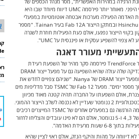
ונת הרגילה במהירות האפשרית", מסר מנהל הכספים של
26
החברה לניקיי היפני. מאוחר יותר פירסמה UMC דיווח מיוחד שבו היא
 האדמה הפעילה מערכות אבטחה אוטומטיות במפעלי
א
החברה בעיר Hsinchu ובמתקן הייצור Fab 12A בעיר Tainan. "מספר
ון בקווי הייצור נפגעו, אולם כעת הפעילות חוזרת לשגרה
 לא צפוי להשפיע עסקית או פיננסית על UMC".
התעשייתי מעורר דאגה
InMode
חברת המחקר TrendForce פירסמה סקר מהיר של השפעת רעידת
רא
האדמה. מהבדיקה שלה עולה שהיא השפיעה גם על מפעל ייצור DRAM
מצט
של Micron ומפעל ייצור DRAM של Nanya. "שניהם צפויים לחדש את
הפעילות בתוך מספר ימים". מפעל Fab 12 של TSMC סבל מדליפות מים
צנרת, אולם השפעתו על החברה תהיה קטנה מאוד מכיוון
שהוא מייצר בטכנולוגיית 2 ננומטר שעדיין לא נכנסה לשלב הייצור ההמוני.
"רעידת האדמה הורגשה גם במפעלים אחרים של TSMC המייצרים רכיבים
בטכנולוגיות של 3, 4 ו-5 ננומטר, אולם הם לא פינו עובדים והצליחו לחזור
חברת TSMC לא דיווחה על מהות והיקף הנזק, אולם ראוי לציין שהיא