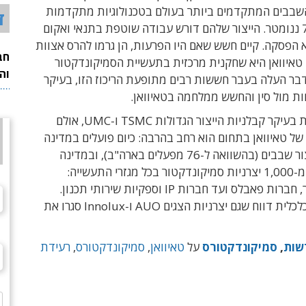
שבבים המתקדמים ביותר בעולם בטכנולוגיות מתקדמות
ד
של פחות מ-7 ננומטר. הייצור שלהם דורש עבודה שוטפת בתנאי ואקום
 הפסקה. קיים חשש שאם היו הפרעות, הן גרמו להרס אצוות
חב
 טאיוואן היא שחקנית מרכזית בתעשיית הסמיקונדקטור
וה
דבר העלה בעבר חששות רבים מתופעת הריכוז הזו, בעיקר
ת מול סין והחשש ממלחמה בטאיוואן.
בעולם מוכרות בעיקר קבלניות הייצור הגדולות TSMC ו-UMC, אולם
ל טאיוואן בתחום הוא רחב בהרבה: כיום פועלים במדינה
77 מפעלי ייצור שבבים (בהשוואה ל-76 מפעלים בארה"ב), ובמדינה
פועלות יותר מ-1,000 יצרניות סמיקונדקטור בכל מגזרי התעשייה:
מחברות ייצור, חברות פאבלס ועד חברות IP וספקיות שירותי תכנון.
בתקשורת הכלכלית דווח שגם יצרניות הצגים AUO ו-Innolux סגרו את
שות
,
סמיקונדקטורס
על
טאיוואן
,
סמיקונדקטורס
,
רעידת