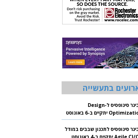
רועים בתעשייה
וובינר סינופסיס ל-Design
Optimization יתקיים ב-6 באוגוסט
20
בינר סינופסיס לתכנון שבבים במודל
Agile CI/CD יתקיים ב-4 באוגוסט