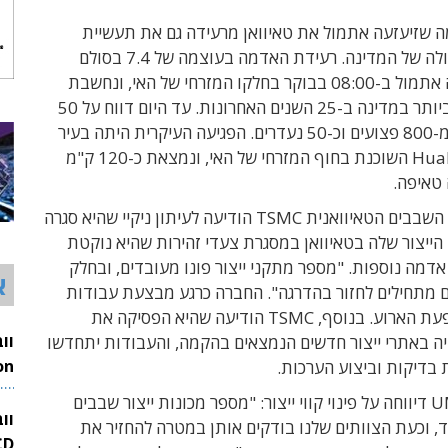
 שזיעזעה אתמול את טאיוואן מרעידה גם את תעשיית
השבבים הגדולה של המדינה. רעידת האדמה בעוצמה של 7.4 בסולם
דרגות היכתה אתמול ב-08:00 בבוקר בחלקו המזרחי של האי, ונחשבת
לרעש החזק ביותר במדינה ב-25 השנים האחרונות. עד היום דווח על 50
הרוגים, יותר מ-800 פצועים וכ-50 נעדרים. הפגיעה העיקרית היתה בעיר
התיירות Hualien השוכנת בחוף המזרחי של האי, ונמצאת כ-120 ק"מ
 טאיפה.
קבלנית ייצור השבבים הטאיוואנית TSMC הודיעה לעיתון ניקיי שהיא סגרה
ייצור שלה בטאיוואן במסגרת צעדי זהירות שהיא נוקטת
אדמה נוספות. "מספר מתקני ייצור פונו מעובדים, ובחלק
א
 מתחילים לחזור בהדרגה". החברה כרגע מבצעת עבודות
להערכת השפעת הארוע. בנוסף, TSMC הודיעה שהיא הפסיקה את
יה באתרי ייצור חדשים הנמצאים בהקמה, והעבודות יתחדשו
בדיקות וביצוע הערכות.
26
גם חברת UMC דיווחה על פינוי קווי ייצור: "מספר מכונות ייצור שבבים
וו
, וכעת הצוותים שלנו בודקים אותן במטרה להחזיר את