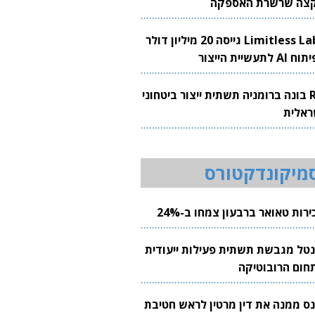
צה שרשרת האספקה
Limitless Labs גייסה 20 מיליון דולר
AI לתעשיית הייצור
RH בונה ברומניה תשתית ייצור ביטחוני
ראלית
מיקונדקטורס
רות טאואר ברבעון צמחו ב-24%
נטל מגבשת תשתית פעילות ייעודית
חום הרובוטיקה
נס ממנה את דין מרטין לראש חטיבת