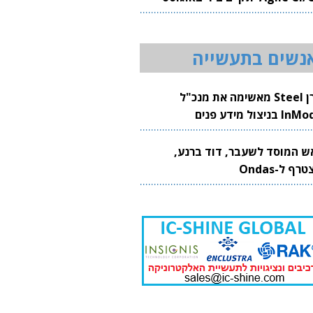
20
נשים בתעשייה
קרן Steel מאשימה את מנכ"ל
 בניצול מידע פנים
ש המוסד לשעבר, דוד ברנע,
רף ל-Ondas