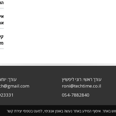
הר
אי
את
לש
קי
מאר
עורך ראשי: רוני ליפשיץ
עורך: יוחא
sch@gmail.com
roni@techtime.co.il
923331
054-7882840
שימוש באתר. איסוף המידע באתר נעשה באופן אנונימי, למעט בטפסי יצירת קשר