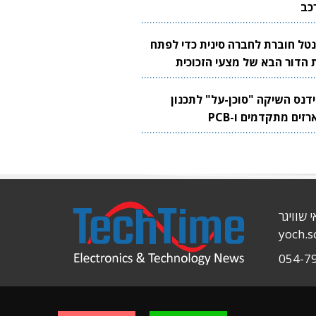
כב
נטל חוברת לחברה סינית כדי לפתח
 הדור הבא של מצעי הזכוכית
בבים
ידנס השיקה "סוכן-על" לתכנון
זים מתקדמים ו-PCB
י שוויגר
yoch.
054-7